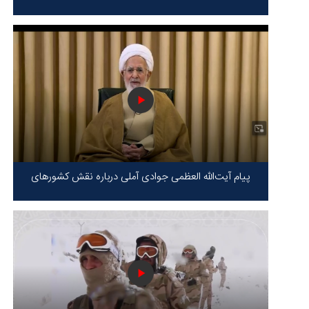
پیام آیت‌الله العظمی جوادی آملی درباره نقش کشورهای
محور مقاومت / حقیقت محور مقاومت یعنی ایستادگی در
برابر ظلم!