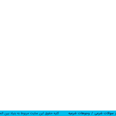
لینک های مفید
رج
پرتــال اسراء
دفتــر مرجعیت
موسسه آموزش عالی
تلویزیون اینترنتی اسراء
آدرس: قم، 75 متری عمار یاسر، نبش خیابان شهید قدوسی
مرکز بین المللی نشر اسراء
صندوق قرض الحسنه اسراء
نمابر: 02537765253
پایگاه اطلاع رسانی استاد مرتضی جوادی
آملی
سوالات شرعی
وجوهات شرعیه
کلیه حقوق این سایت مربوط به بنیاد بین الم