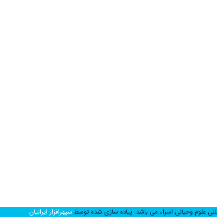
کد پستی: 3719158677
تلفن.02537782001
ایمیل: info@esra.ir
للی علوم وحیانی اسراء می باشد.
پیاده سازی شده توسط
سپهرافزار ایرانیان