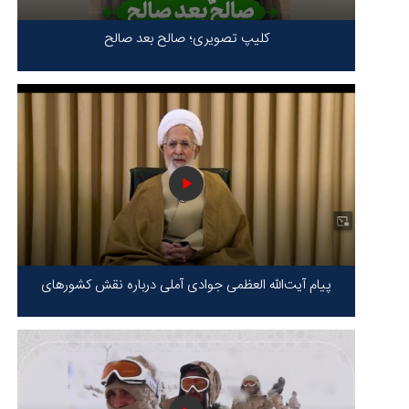
کلیپ تصویری؛ صالح بعد صالح
پیام آیت‌الله العظمی جوادی آملی درباره نقش کشورهای
محور مقاومت / حقیقت محور مقاومت یعنی ایستادگی در
برابر ظلم!