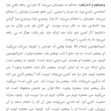
وجوههم و ادبارهم».
محکم به صورتش مي‌زنند که چرا بي راهه رفتي چرا
اختلاسي شدي چرا راه مردم را بستي؛ اين خطر هست! پشتش را محکم
مي‌زنند صورتش را محکم مي‌زنند که چرا روميزي چرا زيرميزي چرا گراني
چرا اختلاس چرا به فکر مردم نبوديد. اي کاش هر شب قرآن به سر
داشتيم! اگر کسي باور بکند چه اينکه بايد باور بکند، هرگز نه بي راهه
مي‌رود نه راه کسي را مي‌بندد.
اميرالمؤمنين (سلام الله عليه) وقتي که خودش را تعريف مي‌کند مي‌گويد
او پيغمبر است، به چه دليل؟ خب پيغمبر بايد معجزه بياورد، اميرالمومنين
فرمود من معجزه او هستم. اين خيلي حرف است! فرمود او پيغمبر است
براي اينکه من به او ايمان آوردم. پيغمبر مگر نبايد معجزه بياورد؟ من
معجزه اويم؛ مثل مرا چه کسي مي‌تواند تربيت کند؟ پيغمبر کاري می کند
که ديگري نمي‌تواند بکند؛ پيغمبر مرا تربيت کرد. اين علي است! مي‌گويد
مگر پيغمبر نبايد معجزه بياورد، حالا قرآن سر جايش محفوظ است اما
مي‌گويد من معجزه اويم من شاگرد اويم او مرا تربيت کرد. وجود مبارک
حضرت کاري کرد که احدي نمي‌تواند مثل آن کار را انجام بدهد و آن
پرورش علي است! او را پيغمبر تربيت کرد. فرمود من معجزه اويم؛ او