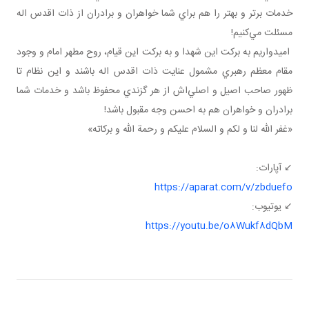
خدمات برتر و بهتر را هم براي شما خواهران و برادران از ذات اقدس اله
مسئلت مي‌کنيم!
اميدواريم به برکت اين شهدا و به برکت اين قيام، روح مطهر امام و وجود
مقام معظم رهبري مشمول عنايت ذات اقدس اله باشند و اين نظام تا
ظهور صاحب اصيل و اصلي‌اش از هر گزندي محفوظ باشد و خدمات شما
برادران و خواهران هم به احسن وجه مقبول باشد!
«غفر الله لنا و لکم و السلام عليکم و رحمة الله و برکاته»
​​​​​​​↙️ آپارات:
https://aparat.com/v/zbduefo
↙️ یوتیوب:
https://youtu.be/o8Wukf8dQbM