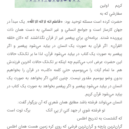
کريم اولين
سفارشي که به
حضرت کرده است مسئله توحيد بود:
«فاعلم انه لا اله الا الله»
. يک مبدأ در
جهان کارساز است و جوامع انساني و غير انساني به دست همان ذات
پروريده شدند. برنامه‌اي براي پيغمبر غير از قرآن نگذاشتند که «کان خلقه
القرآن». اگر قرآن به صورت يک انسان در بيايد مي‌شود پيغمبر و اگر
پيغمبر به صورت يک کتاب در بيايد مي‌شود قرآن، لذا ما بر تک‌تک حالات
اين حضرت عرض ادب مي‌کنيم چه اينکه بر تک‌تک حالات آخرين فرزندش
هم. ما تمام آيات را مي‌بوسيم، حتي کلمه «کلب» در قرآن را بخواهيم
بدون وضو ببوسيم مقدور نيست. چنين کتابي اگر بخواهد به صورت يک
انسان در بيايد مي‌شود پيغمبر و اگر پيغمبر بخواهد به صورت يک کتاب در
بيايد مي‌شود قرآن کريم.
انسان مي‌تواند فرشته باشد مطابق همان شعري که آن بزرگوار گفت:
تو فرشته شوي ار جهد کني از پي آنک برگ توت است
که گشتست به تدريج اطلس
گران‌ترين پارچه و گران‌ترين فرشي که روي کره زمين هست همان اطلس