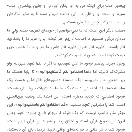
پيغمبر است براي اينکه من به او ايمان آوردم. او چنين پيغمبري است؛
سيره او سنت او از علي بن ابي طالب شروع شده تا به ساير شاگردان
رسيد. ما در کنار چنين سفره‌اي هستيم.
مطلب ديگر اين است که ما نمي‌خواهيم از خودمان تعريف بکنيم ولي ما
مردان بزرگي هستيم ما اصالت داريم. هر گوشه ايران عزيز ما را بشکافيد
آثار باستاني داريم آثار هنري داريم آثار علمي داريم و ما را همين دين
تربيت کرده است همين انبيا تربيت کرده‌اند.
وجود مبارک پيغمبر فرمود ما اهل تعهديم؛ ما اگر با اينها تعهد سپرديم ولو
مشرک‌اند کافرند اما
«فما استقاموا لکم فاستقيموا لهم»
؛ تا اينها هستند ما
زير امضاي مان نمي‌زنيم. يک سلسله دستورهاي خانوادگي هست يک
سلسله دستورات اجتماعي هست يک سلسله دستورات بين‌المللي هست؛
فرمود امضايي که کرديد محترم است، اين امضا يک وظيفه بين‌المللي
است؛ شما با مشرکين تعهد بستيد،
«فما استقاموا لکم فاستقيموا لهم».
اين
ديگر مثل ترامپ نيست که يک طرفه از برجام خارج بشود؛ تعهد يعني
اين! اين صريح قرآن است و اخلاق پيغمبر هم همان قرآن کريم است؛
فرمود شما با هر ملتي با هر نحله‌اي وقتي تعهد کرديد، پاي آن بايستيد.