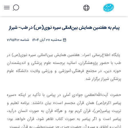
پیام به هفتمین همایش بین‌المللی سیره
نبوی(ص) در طب- شیراز - دفتر
پیام به هفتمین همایش بین‌المللی سیره نبوی(ص) در طب- شیراز
سه‌شنبه 27 آبان 1404
شناسه:
7195412
پایگاه اطلاع‌رسانی اسراء: هفتمین همایش بین‌المللی سیره نبوی(ص) در
طب با حضور پژوهشگران، اساتید برجسته علوم پزشکی و اندیشمندان
حوزه دین، در مجتمع فرهنگی-آموزشی و ورزشی ولایت دانشگاه علوم
پزشکی شیراز برگزار شد.
​​​​​​​حضرت آیت‌الله‌العظمی جوادی آملی در پیامی با تأکید بر اینکه «سیره
پیامبر اکرم(ص) همان قرآن مجسم است» بیان داشتند: برنامه تعلیم و
تربیت پیامبر(ص)، قرآن کریم بود و هرگاه قرآن به صورت انسان درآید،
پیامبر است و اگر پیامبر به صورت کتاب ظاهر شود، قرآن خواهد بود؛
ازاین‌رو اخلاق و سیره آن حضرت چیزی جز عینیت‌بخشی به قرآن نیست.