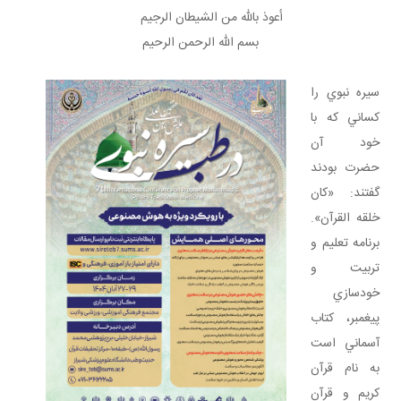
أعوذ بالله من الشيطان الرجيم
بسم الله الرحمن الرحيم
​​​​​​​سيره نبوي را
کساني که با
خود آن
حضرت بودند
گفتند: «کان
خلقه القرآن».
برنامه تعليم و
تربيت و
خودسازي
پيغمبر، کتاب
آسماني است
به نام قرآن
کريم و قرآن