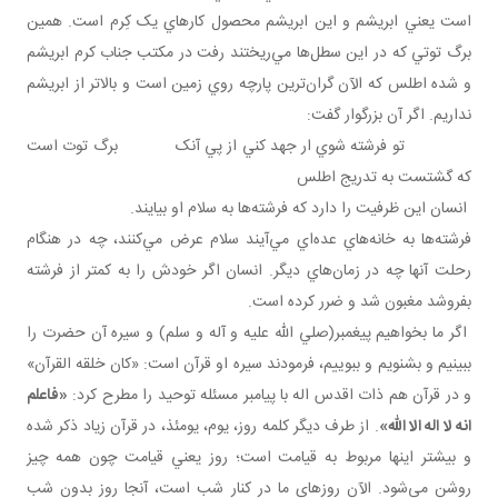
است يعني ابريشم و اين ابريشم محصول کارهاي يک کِرم است. همين
برگ توتي که در اين سطل‌ها مي‌ريختند رفت در مکتب جناب کرم ابريشم
و شده اطلس که الآن گران‌ترين پارچه روي زمين است و بالاتر از ابريشم
نداريم. اگر آن بزرگوار گفت:
تو فرشته شوي ار جهد کني از پي آنک برگ توت است
که گشتست به تدريج اطلس
انسان اين ظرفيت را دارد که فرشته‌ها به سلام او بيايند.
فرشته‌ها به خانه‌هاي عده‌اي مي‌آيند سلام عرض مي‌کنند، چه در هنگام
رحلت آنها چه در زمان‌هاي ديگر. انسان اگر خودش را به کمتر از فرشته
بفروشد مغبون شد و ضرر کرده است.
اگر ما بخواهيم پيغمبر(صلي الله عليه و آله و سلم) و سيره آن حضرت را
ببينيم و بشنويم و ببوييم، فرمودند سيره او قرآن است: «کان خلقه القرآن»
و در قرآن هم ذات اقدس اله با پيامبر مسئله توحيد را مطرح کرد:
«فاعلم
انه لا اله الا الله»
. از طرف ديگر کلمه روز، يوم، يومئذ، در قرآن زياد ذکر شده
و بيشتر اينها مربوط به قيامت است؛ روز يعني قيامت چون همه چيز
روشن مي‌شود. الآن روزهاي ما در کنار شب است، آنجا روز بدون شب