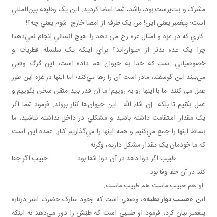
مشرک و بت‌پرست بود، باشد، شما امضا کرديد. اين يک وظيفه بين‌المللي
است؛ پيغمبر يعني اين! من يک طرفه از امضا خارج شوم يعني چه؟!
کاري که در غزه و امثال غزه رخ می دهد را هيچ انساني انجام نمي‌دهد!
چرا يک عده بدتر از حيوان‌اند؟ براي اينکه يک سلسله فطريات و
خصوصياتي است که خدا به حيوان هم داده است، اين گرگ وقتي
مي‌بيند اين گوسفند، مادر است آن را رها مي‌کند؛ اما اينها در غزه اين‌ طور
عمل می کنند. ما با اينها رو به روييم! ما آن قدر بايد متقن سخن بگوييم و
عمل بکنيم تا بلکه _إن ‌شاء الله_ اين حيوان‌ها کنار بروند. فرمود شما اگر
يک مقدار استقامت داشته باشيد و مشکلي در داخل نداشته نباشيد، ما
بساط اينها را جمع مي‌کنيم و همه اينها را مي‌گذاريم کنار. عمده اين است
که ما خودمان يک مقدار مشکل داريم، وگرنه
طبيب اگر دوا دهد در آن دوا شفا بود حبيب اگر جفا
کند در آن جفا وفا بود
او هم حبيب ماست هم طبيب ماست.
اين
«طبيب دوار بطبه»
، وصفي است که وجود مبارک حضرت امير درباره
پيغمبر بيان کرد؛ فرمود او طبيبي است که طبّش را دور مي‌دهد نه اينکه