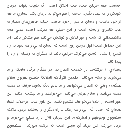
قسمت مهم جريان طب، طب اخلاق است. اگر طبيب بتواند درمان
خودش را به عهده بگيرد، جامعه را هم مي‌تواند درمان بکند. بيماري ما هم
از خود ماست و درمان ما هم از خود ماست. حيات ظاهري‌مان بسيار به
طب ظاهری وابسته است و اين خيلي هم بابرکت است، سعي همه
دانشمنداني که شب و روز تلاش و کوشش مي‌کنند هم مشکور باشد؛ اما
اين حداقل است! اول درمان روح است که انسان نه بي راهه برود نه راه
کسي را ببندد. انسان مي‌تواند چراغي باشد که ديگران به وسيله او راه را
پيدا کنند.
بسياري از فرشته‌ها در خدمت انسان‌اند. در هنگام مرگ، ملائکه وارد
مي‌شوند و سلام مي‌کنند:
«الذین تتوفاهم الملائکة طيبين يقولون سلام
عليکم»
؛ وقتي که انسان مي‌خواهد وارد عالم ديگر بشود، فرشته ها دسته
دسته مي‌آيند و سلام عرض مي‌کنند. مي‌خواهند وارد بهشت بکنند اين‌
طور است، از اينجا مي‌خواهند تشييع بکنند اين‌ طور است. بر خلاف اينها،
عده‌اي که _معاذ الله_ بي راهه رفتند يا راه ديگران را بستند، فرمود ملائکه
«يضربون وجوههم و ادبارهم».
اين بيچاره الآن دارد سيلي مي‌خورد و
فرياد مي‌زند؛ اين فريادِ آن سيلي است که فرشته مي‌زند:
«يضربون