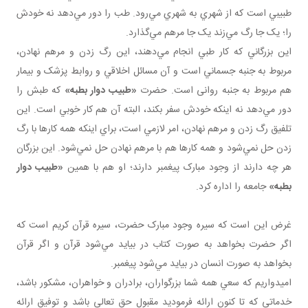
طبيبي است که از شهري به شهري مي‌رود. طب را دور مي‌دهد نه خودش
را؛ يک جا رگ مي‌زند يک جا مرهم مي‌گذارد.
اين بزرگاني که کار طبي انجام مي‌دهند، اين رگ زدن و مرهم‌ نهادن،
مربوط به جنبه جسماني است و آن مسائل اخلاقي و روابط پزشک و بيمار
هم مربوط به جنبه روانی است. حضرت
«طبيب دوار بطبه»
که طبش را
دور مي‌دهد نه اينکه خودش سفر بکند، البته آن هم کار خوبي است. اين
تلفيق رگ زدن و مرهم نهادن، امر لازمي است، براي اينکه همه کارها با رگ
زدن حل نمي‌شود و همه کارها هم با مرهم نهادن حل نمي‌شود. اين بزرگان
هر چه دارند از وجود مبارک پيغمبر دارند؛ او هم با همين
«طبيب دوار
بطبه»
جامعه را اداره کرد.
غرض اين است که سيره وجود مبارک حضرت، سيره قرآن کريم است که
اگر حضرت بخواهد به صورت کتاب در بيايد مي‌شود قرآن و اگر قرآن
بخواهد به صورت انسان در بيايد مي‌شود پيغمبر.
اميدواريم که سعي همه شما بزرگواران، برادران و خواهران، مشکور باشد،
خدماتي که تا کنون ارائه فرموديد مقبول حق تعالي باشد و توفيق ارائه