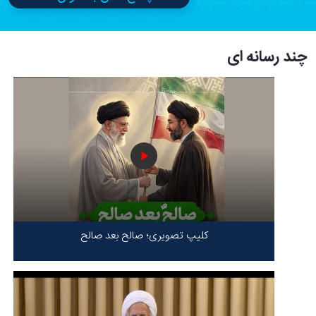
چند رسانه ای
کلیپ تصویری؛ صالح بعد صالح