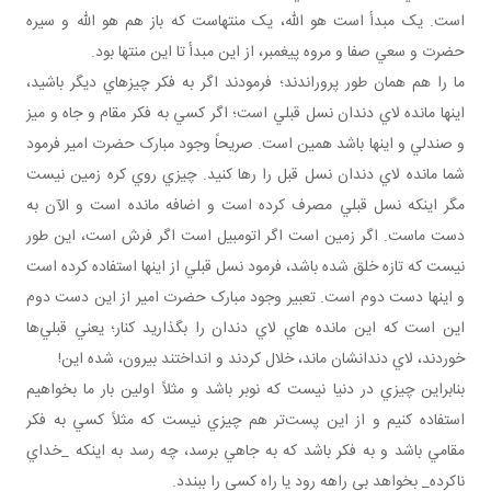
است. يک مبدأ است هو الله، يک منتهاست که باز هم هو الله و سيره
حضرت و سعي صفا و مروه پيغمبر، از اين مبدأ تا اين منتها بود.
ما را هم همان‌ طور پروراندند؛ فرمودند اگر به فکر چيزهاي ديگر باشيد،
اينها مانده لاي دندان نسل قبلي است؛ اگر کسي به فکر مقام و جاه و ميز
و صندلي و اينها باشد همين است. صريحاً وجود مبارک حضرت امير فرمود
شما مانده لاي دندان نسل قبل را رها کنيد. چيزي روي کره زمين نيست
مگر اينکه نسل قبلي مصرف کرده است و اضافه مانده است و الآن به
دست ماست. اگر زمين است اگر اتومبيل است اگر فرش است، اين ‌طور
نيست که تازه خلق شده باشد، فرمود نسل قبلي از اينها استفاده کرده است
و اينها دست دوم است. تعبير وجود مبارک حضرت امير از اين دست دوم
اين است که اين مانده هاي لاي دندان را بگذاريد کنار؛ يعني قبلي‌ها
خوردند، لاي دندانشان ماند، خلال کردند و انداختند بيرون، شده اين!
بنابراين چيزي در دنيا نيست که نوبر باشد و مثلاً اولين بار ما بخواهيم
استفاده کنيم و از اين پست‌تر هم چيزي نيست که مثلاً کسي به فکر
مقامي باشد و به فکر باشد که به جاهي برسد، چه رسد به اينکه _خداي
ناکرده_ بخواهد بي راهه رود يا راه کسي را ببندد.