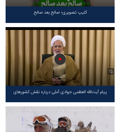
کلیپ تصویری؛ صالح بعد صالح
پیام آیت‌الله العظمی جوادی آملی درباره نقش کشورهای
محور مقاومت / حقیقت محور مقاومت یعنی ایستادگی در
برابر ظلم!