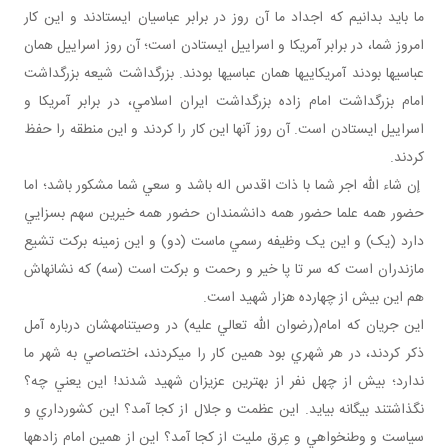
ما بايد بدانيم که اجداد ما آن روز در برابر عباسيان ايستادند و اين کار
امروز شما، در برابر آمريکا و اسراييل ايستادن است؛ آن روز اسراييل همان
عباسي ها بودند آمريکايي ها همان عباسي ها بودند. بزرگداشت شيعه بزرگداشت
امام بزرگداشت امام زاده بزرگداشت ايران اسلامي، در برابر آمريکا و
اسراييل ايستادن است. آن روز آنها اين کار را کردند و اين منطقه را حفظ
کردند.
إن شاء الله اجر شما با ذات اقدس اله باشد و سعي شما مشکور باشد؛ اما
حضور همه علما حضور همه دانشمندان حضور همه خيرين سهم بسزايي
دارد (يک) و اين يک وظيفه رسمي ماست (دو) و اين زمينه برکت تشيع
مازندران است که سر تا پا خير و رحمت و برکت است (سه) که نشانه اش
هم اين بيش از چهارده هزار شهيد است.
اين جريان که امام(رضوان الله تعالي عليه) در وصيت نامه شان درباره آمل
ذکر کردند، در هر شهري بود همين کار را مي کردند، اختصاصي به شهر ما
ندارد؛ بيش از چهل نفر از بهترين عزيزان شهيد شدند! اين يعني چه؟
نگذاشتند بيگانه بيايد. اين عظمت و جلال از کجا آمد؟ اين کشورداري و
سياست و وطن خواهي و عِرق مليت از کجا آمد؟ اين از همين امام زاده ها