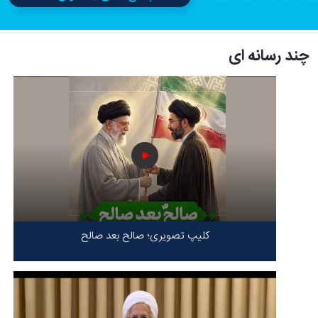
چند رسانه ای
کلیپ تصویری؛ صالح بعد صالح