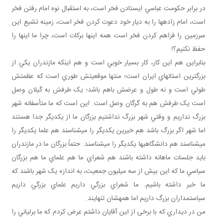
در برابر حکومت عباسي ايستادن فخر است، به استقبال نوه امام رفتن فخر
است، امام زاده ها را به ديار خود دعوت کردن فخر است، زمينه تشيع اين
سرزمين را فراهم کردن فخر است همه اينها برکات است، چرا ما اينها را
حفظ نکنيم؟!
بنابراين هم اين کار، کار بسيار خوبي است و هم اينکه مازندران يکي از
بزرگ ترين استان هاي ايران است؛ منتها موقعيتش طوري است که عظمتش
طولي است و نه طول و عرضش باهم باشد؛ يک طرفش به گيلان وصل
است يک طرفش هم به گرگان وصل است. اين است که ما متأسفانه شهر
بزرگ نداريم و وقتي شهر بزرگ نداشتيم بزرگان ما از يکديگر جدا هستند
اما شهر اگر بزرگ باشد هم خيرين يکديگر را مي شناسند هم علما يکديگر را
مي شناسند هم دانشگاهي ها يکديگر را مي شناسند. حتماً بزرگان ما در مازندران
بايد جلسات ماهانه داشته باشند هم شعراي ما هم علماي ما هم بزرگان
سياسي ما که اين بيش از سه ميليون جمعيت، به اندازه يک شهر باشند که
ما خبر داشته باشيم. ما شعراي بزرگي داريم علماي بزرگي داريم
سياستمداران بزرگ داريم اما همه شان تنهايند.
من در ديداري که با برخی از اين آقايان داشتم عرض کردم که ما برلياني را