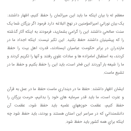
معظم له با بیان اینکه ما باید اين میراثمان را حفظ کنيم، اظهار داشتند:
يک بيان نوراني اميرالمؤمنين در نهج البلاغه دارد فرمود اگر بزرگان شما يک
سنت صالحي داشتند اين را گرامي بشماريد، فرمودند به اينکه آثار گذشته
را که پيشينيان داشتند حفظ بکنيد. اين تکبر نيست. اینکه اجداد ما در
مازندران در برابر حکومت عباسیان ایستادند، قدرت اهل بیت را حفظ
کردند، به استقبال امامزاده ها و سادات علوي رفتند و آنها را تکريم کردند و
ما را شيعه بار آوردند اين فخر است، بايد اين را حفظ بکنيم و حفظ ما در
تشيع ماست.
ایشان اظهار داشتند: حفظ ما در دينداري ماست حفظ ما در عمل به قرآن
و عترت است، ما باید قدر سرمايه های خود را بدانیم، حرمت بزرگان را
حفظ کنیم، عظمت حوزه هاي علميه بايد حفظ شود، عظمت آن
دانشمنداني که در سراسر اين استان هستند و بودند، بايد حفظ شود چه
اينکه براي همه کشور بايد حفظ شود.