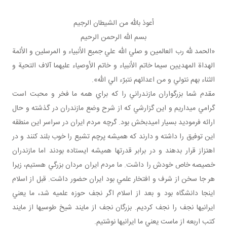
أعوذ بالله من الشيطان الرجيم
بسم الله الرحمن الرحيم
«الحمد لله رب العالمين و صلي الله علي جميع الأنبياء و المرسلين و الأئمة
الهداة المهديين سيما خاتم الأنبياء و خاتم الأوصياء عليهما آلاف التحية و
الثناء بهم نتولي و من اعدائهم نتبرّء الي الله».
مقدم شما بزرگواران مازندراني را که براي همه ما فخر و محبت است
گرامي مي داريم و اين گزارشي که از شرح وضع مازندران در گذشته و حال
ارائه فرموديد بسيار اميدبخش بود. گرچه مردم ايران در سراسر اين منطقه
اين توفيق را داشته و دارند که هميشه پرچم تشيع را خوب بلند کنند و در
اهتزاز قرار بدهند و در برابر قدرت ها هميشه ايستاده بودند اما مازندران
خصيصه خاص خودش را داشت. ما مردم ايران مردان بزرگي هستيم، زيرا
هر جا سخن از شرف و افتخار علمي بود ايران حضور داشت. قبل از اسلام
اينجا دانشگاه بود و بعد از اسلام اگر نجف حوزه علميه شد، ما يعني
ايراني ها نجف را نجف کرديم. بزرگان نجف از مايند شيخ طوسي ها از مايند
کتب اربعه از ماست يعني ما ايراني ها نوشتيم.