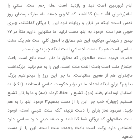
ايام فروردين است ديد و بازديد است صله رحم است. سنتي را
امام(رضوان الله عليه) گذاشتند که آخرين جمعه ماه مبارک رمضان روز
قدس است؛ اينکه در قرآن و روايات نبود اين را بزرگان گذاشتند، چيزي
خوبي هم است. فرمود به اينها دست نزنيد. ما سنت هايي داريم مثلاً در 22
بهمن راهپيمايي مي کنيم؛ اين هم مطابق با اصول کلي است هم يک سنت
سياسي است هم يک سنت اجتماعي است اينکه چيز بدي نيست.
حضرت فرمود سنت صالحه اي که مطابق با عقل است نافع است باعث
اجتماع ملت است باعث الفت ملت است، اين را به هم نزنيد. بزرگداشت
مازندران هم از همين سنت هاست. ما چرا اين روز را مي خواهيم بزرگ
بداريم؟ براي اينکه اجداد ما در برابر حکومت عباسي ايستادند (يک)، به
استقبال نوه امام رفتند (دو)، تشيع را حفظ کردند (سه) و ما وارثان تشيع
هستيم (چهار)؛ خب چرا اين را از دست بدهيم؟! فرمود اينها را به هم
نزنيد. نفرمود نماز باران را دست نزنيد، آنکه سنت شرعي است؛ فرمود
سنت صالحه اي که بزرگان شما گذاشتند و صبغه ديني دارد سياسي دارد
اجتماعي دارد برکت است باعث وحدت ملت است، اين را از دست
ندهيد.