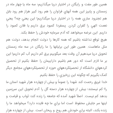
همين طور مفت و رايگان در اختيار دريا مي گذاريم؛ سه ماه يا چهار ماه در
زمستان و پاييز اين همه آب هاي فراوان را هم رود کبير هراز هم رود بابل
هم تجن رود ساري همه را در اختيار دريا مي گذاريم! اين يعني چه؟ يعني
نعمت الهي را کفران کردن. پس فردا کمبود برق داريم يا فلان کمبود را
داريم. اين عرضه مي خواهد که آدم سرمايه خودش را حفظ بکند.
هيچ توقع نداشته باشيم که همه کارها را دولت انجام بدهد، دولت هم
مثل ماهاست. همين طور اين برليان ها را ما رايگان در سه ماه زمستان
تحويل دريا مي دهيم آن وقت بعد مي گوييم برق کم داريم آب کم داريم! اين
بر ما لازم است که دور هم باشيم دارايي مان را حفظ بکنيم از تحصيل
کرده هاي دانشگاه از تحصيل کرده هاي حوزه از تحصيل کرده هاي مجامع ديگر
کمک بگيريم که چگونه اين زرخيزي را حفظ بکنيم.
خدا غريق رحمت کند شهدا را عموماً و بيش از چهارده هزار شهيد استان ما
را! کم نيستند؛ بيش از چهارده هزار دسته گل را آدم تحويل اين سرزمين
بدهد کم نيست. اصلاً شهيد آمده که جامعه را زنده کند؛ ثواب و قيامت و
اينها سر جايش محفوظ است اما براي ما چه فايده دارد؟ مي خواهد ما را
زنده بکند، البته برای خودش هم روح و ريحان است. بيش از چهارده هزار