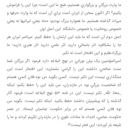
ما وارث بزرگان و بزرگواري هستيم، طبع ما اين است؛ چرا اين را فراموش
بکنيم؟ اگر اکنون سخن از ايران است براي آن است که ما وارث حرف ها و
ميراث گذشته هستيم. ما همواره بزرگ بوديم؛ «ما» يعني ايراني ها نه يعني
خصوص روحانيت يا خصوص دانشگاه . اين اصل اول.
اصل دوم آن است که ما بايد اين ارثمان را حفظ کنيم. سرتاسر ايران هر
جا را بشکافيد اثر باستاني داريد اثر علمي داريد اثر هنري داريد؛ ما
بزرگ زاده ايم و اين افتخار است نه تکبر.
اميرالمؤمنين يک بيان نوراني در نهج البلاغه دارد فرمود اگر بزرگان شما
سنت صالحي داشتند اين را گرامي بشماريد؛ اين افتخار است اين
منت گذاري نيست اين تکبر نيست. کسی بگويد من نوه فلان کسي هستم
که شخصيت بزرگي بود در مازندران، من بايد اين را حفظ بکنم؛ اينکه
_معاذ الله_ تکبر نيست. اين در نامه 53 نهج البلاغه است؛ فرمود آثار
گذشته را که پيشينيان داشتند حفظ بکنيد. اينکه تکبر نيست. بگويد من
نوه فلان کسي هستم که در برابر حکومت عباسيان ايستاد. در عصر
حکومت عباسي، اجداد ما سادات علوي را در مازندران تکريم کردند و ما را
شيعه بار آوردند؛ اين فخر نيست؟!