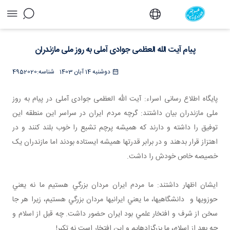
پیام آیت الله العظمی جوادی آملی به روز ملی
مازندران - دفتر
پیام آیت الله العظمی جوادی آملی به روز ملی مازندران
دوشنبه 14 آبان 1403
شناسه:
4952020
پایگاه اطلاع رسانی اسراء: آیت الله العظمی جوادی آملی در پیام به روز
ملی مازندران بیان داشتند: گرچه مردم ايران در سراسر اين منطقه اين
توفيق را داشته و دارند که هميشه پرچم تشيع را خوب بلند کنند و در
اهتزاز قرار بدهند و در برابر قدرت ها هميشه ايستاده بودند اما مازندران يک
خصيصه خاص خودش را داشت.
ایشان اظهار داشتند: ما مردم ايران مردان بزرگي هستيم ما نه يعني
حوزوي ها و دانشگاهي ها، ما يعني ايراني ها مردان بزرگي هستيم، زيرا هر جا
سخن از شرف و افتخار علمي بود ايران حضور داشت. چه قبل از اسلام و
چه بعد از اسلام، ما بزرگ زاده ايم و اين افتخار است نه تکبر!