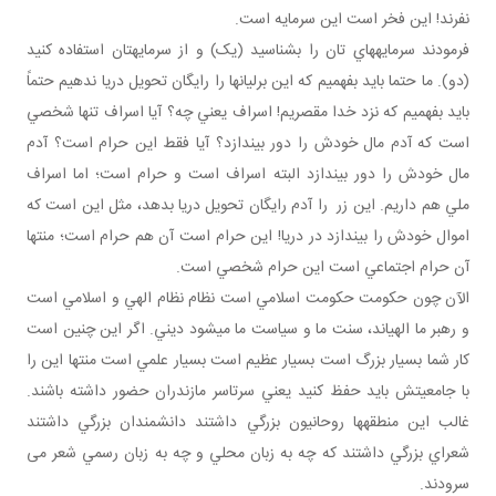
نفرند! اين فخر است اين سرمايه است.
فرمودند سرمايه هاي تان را بشناسيد (يک) و از سرمايه تان استفاده کنيد
(دو). ما حتما بايد بفهميم که اين برليان ها را رايگان تحويل دريا ندهيم حتماً
بايد بفهميم که نزد خدا مقصريم! اسراف يعني چه؟ آيا اسراف تنها شخصي
است که آدم مال خودش را دور بيندازد؟ آيا فقط اين حرام است؟ آدم
مال خودش را دور بيندازد البته اسراف است و حرام است؛ اما اسراف
ملي هم داريم. اين زر را آدم رايگان تحويل دريا بدهد، مثل اين است که
اموال خودش را بيندازد در دريا! اين حرام است آن هم حرام است؛ منتها
آن حرام اجتماعي است اين حرام شخصي است.
الآن چون حکومت حکومت اسلامي است نظام نظام الهي و اسلامي است
و رهبر ما الهي اند، سنت ما و سياست ما مي شود ديني. اگر اين چنين است
کار شما بسيار بزرگ است بسيار عظيم است بسيار علمي است منتها اين را
با جامعيتش بايد حفظ کنيد يعني سرتاسر مازندران حضور داشته باشند.
غالب اين منطقه ها روحانيون بزرگي داشتند دانشمندان بزرگي داشتند
شعراي بزرگي داشتند که چه به زبان محلي و چه به زبان رسمي شعر می
سرودند.