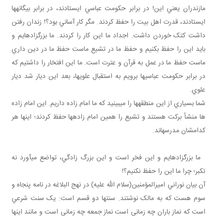
مازندران يعني اين! در برابر حکومت عباسي ايستادند، در برابر بيگانه ها
ايستادند، قدرت اهل بيت را حفظ کردند. مگر کار آساني بود؟! زندان رفتن
داشت کتک خوردن داشت. اجداد ما اين کار را کردند. ما بزرگ زاده ايم و
بايد اين را حفظ بکنيم و حفظ ما در تشيع ماست حفظ ما در دين داري
ماست حفظ ما در عمل به قرآن و عترت است. ما اين افتخار را داشتيم که
در برابر حکومت عباسي ها برويم به استقبال علوي ها، بعد اين ديار شد ديار
علوي.
شما بسياري از اين منطقه ها را مي بينيد که ما امام زاده داريم. اين امام زاده
ها منشأ برکت هستند و تشيع را همين امام زاده ها حفظ کردند؛ اينها هر
کدامشان مدرسه اند.
ما بزرگ زاده ايم و اين فخر است و اين بزرگ زادگي، تواضع مي آورد نه
تکبر؛ چرا ما اين را حفظ نکنيم؟!
آن بيان نوراني اميرالمؤمنين(سلام الله عليه) در نهج البلاغه در نامه پنجاه و
سوم هست که به مالک نوشتند. سنت ها دو قسم است: يک سنت شرعي
است که نماز باران چه زمانی است نماز جمعه چه زمانی است و مانند اينها