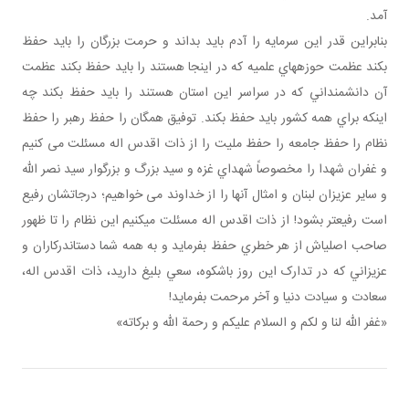
آمد.
بنابراين قدر اين سرمايه را آدم بايد بداند و حرمت بزرگان را بايد حفظ
بکند عظمت حوزه هاي علميه که در اينجا هستند را بايد حفظ بکند عظمت
آن دانشمنداني که در سراسر اين استان هستند را بايد حفظ بکند چه
اينکه براي همه کشور بايد حفظ بکند. توفيق همگان را حفظ رهبر را حفظ
نظام را حفظ جامعه را حفظ مليت را از ذات اقدس اله مسئلت می کنيم
و غفران شهدا را مخصوصاً شهداي غزه و سيد بزرگ و بزرگوار سيد نصر الله
و ساير عزيزان لبنان و امثال آنها را از خداوند می خواهيم؛ درجاتشان رفيع
است رفيع تر بشود! از ذات اقدس اله مسئلت مي کنيم اين نظام را تا ظهور
صاحب اصلي اش از هر خطري حفظ بفرمايد و به همه شما دست اندرکاران و
عزيزاني که در تدارک اين روز باشکوه، سعي بليغ داريد، ذات اقدس اله،
سعادت و سيادت دنيا و آخر مرحمت بفرمايد!
«غفر الله لنا و لکم و السلام عليکم و رحمة الله و برکاته»