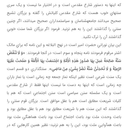
که اينها به دستور شارع مقدس است و در اختيار ما نيست و يک سری
سنت هاي خوب هست که شارع مقدس کلياتش را گفته و بزرگان تشيع
صحيح مي دانند جامعه شناسان و سياستمداران صحيح مي دانند، اگر چنين
سنتي را گذاشتند اين را به هم نزنيد. فرمود اگر بزرگان شما سنت خوبي
گذاشتند آن را ترک نکنيد.
اين بيان نوراني حضرت امير است در نهج البلاغه و اين نامه که براي مالک
اشتر مرقوم فرمودند نامه پنجاه و سوم است؛ در آنجا فرمودند:
«وَ لَا تَنْقُضْ
سُنَّةً صَالِحَةً عَمِلَ بِهَا صُدُورُ هَذِهِ الْأُمَّةِ وَ اجْتَمَعَتْ بِهَا الْأُلْفَةُ وَ صَلَحَتْ عَلَيْهَا
الرَّعِيَّةُ وَ لَا تُحْدِثَنَّ سُنَّةً تَضُرُّ بِشَيْ‏ءٍ مِنْ مَاضِي»
. سنت گذاري دو قسم است
يک سنت شرعي است نظير اينکه نماز جمعه چه زمانی است يا نماز باران
چه زمانی است که اينها به دست ما نيست اينها فقط از شارع مقدس
است و يک سلسله سنن سياسي است سنن اجتماعي است که هم با
کليات شريعت مطابق است هم با عقل موافق است. بزرگان قوم سنتي را
گذاشتند که اين سنت هم با شريعت مطابق بود هم با عقل مطابق بود و
باعث وحدت ملت بود باعث اجتماع امت بود باعث هماهنگي ملت بود
باعث هم آوايي ملت بود، اين را به هم نزنيد؛ نظير همين کارهايي که در