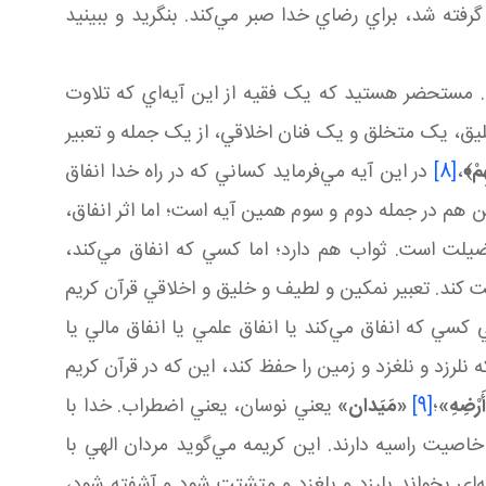
رفته شد، براي رضاي خدا صبر مي‌کند. بنگريد و ببينيد
د. مستحضر هستيد که يک فقيه از اين آيه‌اي که تلاوت
ق، يک متخلق و يک فنان اخلاقي، از يک جمله و تعبير
ِمْ﴾
،
[8]
در اين آيه مي‌فرمايد کساني که در راه خدا انفاق
ين هم در جمله دوم و سوم همين آيه است؛ اما اثر انفاق،
فضيلت است. ثواب هم دارد؛ اما کسي که انفاق مي‌کند،
ابت کند. تعبير نمکين و لطيف و خليق و اخلاقي قرآن کريم
کسي که انفاق مي‌کند يا انفاق علمي يا انفاق مالي يا
نلرزد و نلغزد و زمين را حفظ کند، اين که در قرآن کريم
أَرْضِهِ»
؛
[9]
«مَيَدان»
يعني نوسان، يعني اضطراب. خدا با
خاصيت راسيه دارند. اين کريمه مي‌گويد مردان الهي با
معه‌اي بخواند بلرزد و بلغزد و متشتت شود و آشفته شود،