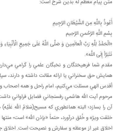
متن پیام معظم له بدین شرح است:
أَعُوذُ بِاللَّهِ مِنَ الشَّيْطَانِ الرَّجِيمِ
بِسْمِ اللَّهِ الرَّحْمنِ الرَّحِيم‏
«الْحَمْدُ لِلَّهِ رَبِّ الْعالَمِينَ‏ وَ صَلَّی اللَّهُ عَلَی ‏جَمِيعِ الْأَنْبِيَاءِ وَ ا
نَتَبَرَّأ إِلَی اللَّه».
مقدم شما فرهيختگان و نخبگان علمي را گرامي مي‌داري
همايش حق سخنراني يا ارائه مقالت داشته و دارند، سپاس
أقدس الهي مسئلت مي‌کنيم، امام راحل و همه اصحاب و صح
مرحوم آيت الله هاشمي رفسنجاني فضايل فراواني داشت
آن را بسازد؛ البته همان طوري که مسيح(سَلامُ الله عَل
خلقت ويژه و خُلق درآورد، حتماً «بإذن الله» است؛ منت
اخلاق غير از موعظه و سفارش و نصيحت است. اخلاق جزء