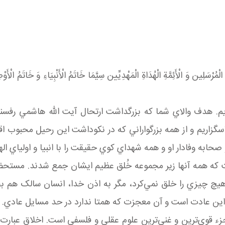
لْمُرْسَلِين ‏وَ الْأَئِمَّةِ الْهُدَاةِ الْمَهْدِيِّين سِيَّمَا خَاتَمُ الْأَنْبِيَاءِ وَ خَاتَمُ الْأَوْ
م. هدف والاي شما که بزرگداشت ارتحال آيت الله هاشمي رفسنجا
گزاريم و از همه بزرگواراني که در نکوداشت اين رحيل محبوب اقد
ابه وفادار او و همه شهداي کوي حقيقت را با انبيا و اولياي ال
 که همه آنها زير مجموعه خُلق عظيم ايشان جمع شدند. مستحض
َيْه) هيچ چيزي را خلق نمي‌کرد، مگر به اذن خدا، انسان سالک هم
ها اين عادت است و آن معجزت که همتا ندارد در حد مسايل عادي.
 قوي‌ترين و غني‌ترين علوم عقلي و فلسفي است. اخلاق عبارت ا