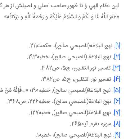
اين نظام الهي را تا ظهور صاحب اصلي و اصيلش از هر گ
«غَفَرَ اللَّهُ لَنَا وَ لَكُمْ وَ السَّلَامُ عَلَيْكُمْ وَ رَحْمَةُ اللَّهِ وَ بَرَكَاتُه»
[1]
. نهج البلاغه(للصبحي صالح)، حکمت211.
[2]
. نهج البلاغة (للصبحي صالح)، خطبه193.
[3]
. تفسير نور الثقلين، ج‏5، ص382.
[4]
. تفسير نور الثقلين، ج‏5، ص382.
[5]
. نهج البلاغة(للصبحي صالح), خطبه
190
؛ «...
فَإِنَّهُ مَنْ م
[6]
. نهج البلاغة(للصبحي صالح)، خطبه226، ص348.
[7]
. نهج البلاغة(للصبحي صالح), خطبه127.
[8]
. سوره بقره, آيه265.
[9]
. نهج البلاغة(للصبحي صالح)، خطبه1.