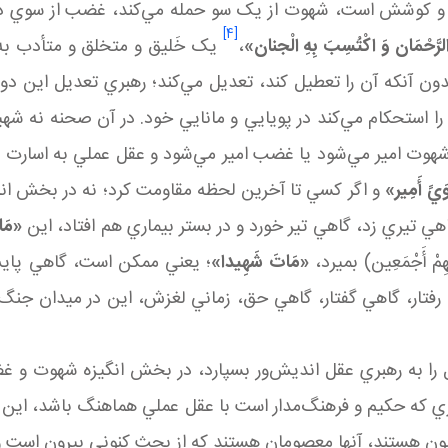
و کوشش است، شهوت از يک سو حمله مي‌کند، غضب از سوي ديگر 
[4]
 الرَّحْمَان وَ اکْتُسِبَ بِهِ الْجنان»
،
يک خَليق و متخلق و متأدب به آ
ن آنکه آن را تعطيل کند، تعديل مي‌کند؛ رهبري تعديل اين دو 
ا استحکام مي‌کند در پويايي و مانايي خود. در آن صحنه نه شهيد
وت امير مي‌شود يا غضب امير مي‌شود و عقل عملي به اسارت مي‌اف
َيً أَمِير»
و اگر کسي تا آخرين لحظه مقاومت کرد؛ نه در بخش اند
ي تيري زد، گاهي تير خورد و در بستر بيماري هم افتاد، اين
«مَا
ِمْ أَجْمَعِين) بميرد،
«مَاتَ شَهِيدا»
؛ يعني ممکن است، گاهي پايش ب
رفتار، گاهي گفتار، گاهي حق، زماني لغزش، اين در ميدان جنگ 
را به رهبري عقل انديش‌ور بسپارد، در بخش انگيزه شهوت و غ
که حکيم و فرهنگ‌مدار است با عقل عملي هماهنگ باشد، اين مجم
ن‌ هستند، آنها معصومان هستند که از بحث کنوني بيرون است و ا