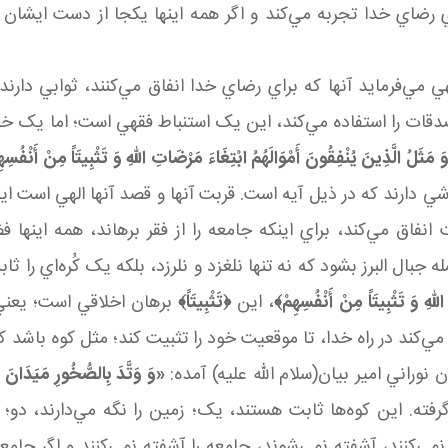
 رضاي خدا تجربه مي‌کند و اگر همه اينها يک جا از دست ايشان گ
 مي‌فرمايد آنها که براي رضاي خدا انفاق مي‌کنند، ثوابي دارن
ات را استفاده مي‌کند، اين يک استنباط فقهي است؛ اما يک خلي
َ مَثَلُ الَّذِينَ يُنْفِقُونَ أَمْوَالَهُمُ ابْتِغَاءَ مَرْضَاتِ اللّهِ وَ تَثْبِيتَاً مِنْ أَنْفُسِه
اشي دارند که در ذيل آيه است. قربت آنها و قصد آنها الهي است ا
فاق مي‌کند، براي اينکه جامعه را از فقر برهاند، همه اينها 
بال البرز بشود که نه تنها نلغزد و نلرزد، بلکه يک کُره‌اي را ث
لّهِ وَ تَثْبِيتَاً مِنْ أَنْفُسِهِمْ﴾
، اين
﴿تَثْبِيتَاً﴾
برهان اخلاقي است؛ يعني 
‌کند در راه خدا، تا موقعيت خود را تثبيت کند؛ مثل کوه باشد که 
 نوراني امير بيان(سلام الله عليه) آمده:
«وَ وَتَّدَ بِالصُّخُورِ مَيَدَانَ 
فته. اين کوه‌ها ثابت هستند، يک؛ زمين را نگه مي‌دارند، دو؛ 
له نمي‌کنند، آشفته نمي‌شوند، جامعه را آشفته نمي‌کنند و اگر جا