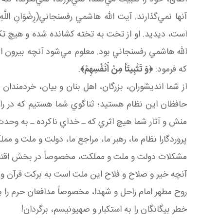
آنها نمي‌گذارند. آيت الله هاشمي رفسنجاني(رِضْوَانِ اللّ
است، ديديد. او از تخت به تخته کشانده شده و هيچ تک
الله هاشمي رفسنجاني بود. معلوم مي‌شود آنچه بيرون از
که فرمود:
﴿وَ تَثْبِيتَاً مِنْ أَنْفُسِهِمْ﴾
.
از شما انديشوران، بزرگان، اهل بنان و بيان، خردمند
حافظان اين نظام هستيد؛ ثناگوي شما هستيم که در راه 
منش و آثار شما هيچ اثري که ـ خداي ناکرده ـ به وحدت
پروردگارا نظام ما، رهبر ما، مراجع ما، دولت و ملت و مملکت 
مشکلات دولت و ملت و مملکت، مخصوصاً در بخش اقتصاد 
آنچه خير و صلاح و فلاح اين ملت است به برکت قرآن و ع
روح مطهر امام راحل و شهدا، مخصوصاً مدافعان حرم را با 
خطر بيگانگان را به استکبار و صهيونيسم، برگردان!