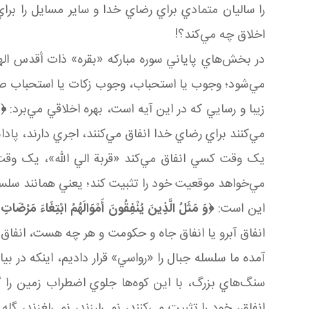
را ساليان متمادي براي رضاي خدا و ساير مسايل را براي
اخلاق چه مي‌کند؟!
در بخش‌هاي پاياني سوره مبارکه «بقره» ذات أقدس الهي
مي‌شود؛ وجوب يا استحباب، وجوب زکات يا استحباب صدق
زيبا و رسايي که در اين آيه است، بهره اخلاقي مي‌برد:
﴿و
مي‌کنند براي رضاي خدا انفاق مي‌کنند، اجري دارند، پاد
يک وقت کسي انفاق مي‌کند «قربة الي الله»، يک وقت ان
مي‌خواهد موقعيت خود را تثبيت کند؛ يعني همانند سلسله ج
اين است:
﴿وَ مَثَلُ الَّذِينَ يُنْفِقُونَ أَمْوَالَهُمُ ابْتِغَاءَ مَرْضَاتِ ال
انفاق آبرو يا انفاق جاه و حکومت و هر چه هست، انفاق مي
آمده ما سلسله جبال را «رواسي» قرار داديم، اينکه در بيان
سنگ‌هاي بزرگ، با اين کوه‌ها جلوي اضطراب زمين را گر
انفاق، خود را تثبيت مي‌کنند، نمي‌لرزند، نمي‌لغزند، گ