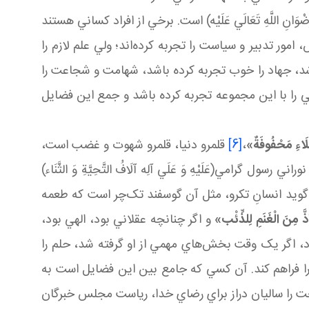
لَّهِ تَعَالَي عَلَيْه‏) است. برخي از افراد کساني هستند
ور تدبير و سياست را تجربه کرده‌اند؛ ولي علم لازم را
باشد، جهاد را خوب تجربه کرده باشد، شهامت و شجاعت را
ي را با اين مجموعه تجربه کرده باشد و جمع اين فضايل
بَلَاءِ مَحْفُوفَةٌ»
،
[6]
قلمرو دنيا، قلمرو شهوت و غضب است،
ل گرامي(عَلَيْهِ وَ عَلَي آلِه ‏آلَافُ التَّحِيَّةِ وَ الثَّنَاء)
ويد انسانِ تک رو، مثل آن گوسفند تک‌چر است که طعمه
َّ مِنَ الْغَنَمِ لِلذِّئْب‏»
و اگر چنانچه عقلاني بود، الهي بود،
ربه کرد، اگر يک وقت بخش‌هاي مهمي از او گرفته شد، حلم را
قه را فراهم کند. آن کسي که جامع بين اين فضايل است به
را ساليان دراز براي رضاي خدا، رياست مجلس خبرگان