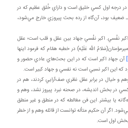
در درجه اول کسي خليق است و داراي خُلق عظيم که در
ـ ضعيف بود، آن‌گاه از رده بحث پيروزي خارج مي‌شود،
کبر نفْسي. اکبر نفْسي جهاد بين عقل و قلب است؛ عقل
ن(سَلامُ الله عَلَيْه) در خطبه همّام که فرمود اينها
آن جهاد اکبر است که در اين بحث‌هاي عادي حضور و
ود که اين اکبر نسبي است نه نفسي و جهاد کبير است.
 و خيال در برابر عقل نظري صف‌آرايي کردند، هم در
کسي در بخش انديشه، در صحنه نبرد پيروز نشد، وهم و
انه يا بيشتر. اين فن مغالطه که در منطق و غير منطق
ود. اگر آن حکيم متأله توانست از قائله وهم و از خطر
 بخش اول است.