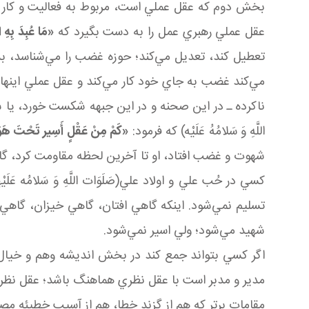
بخش دوم که عقل عملي است، مربوط به فعاليت و کار 
عقل عملي رهبري عمل را به دست بگيرد که
«مَا عُبِدَ بِهِ
تعطيل کند، تعديل مي‌کند؛ حوزه غضب را مي‌شناسد، بدو
مي‌کند غضب به جاي خود کار مي‌کند و عقل عملي اينها ر
ناکرده ـ در اين صحنه و در اين جبهه شکست خورد، يا شه
اللَّهِ وَ سَلامُهُ عَلَيْه‏) که فرمود:
«کَمْ مِنْ عَقْلٍ أَسِير تَحْتَ هَو
شهوت و غضب افتاد، او تا آخرين لحظه مقاومت کرد، گاه
کسي در حُب علي و اولاد علي(صَلَوَات اللَّهِ وَ سَلامُه عَلَيْه
تسليم نمي‌شود. اينکه گاهي افتان، گاهي خيزان، گاهي 
شهيد مي‌شود؛ ولي اسير نمي‌شود.
اگر کسي بتواند جمع کند در بخش انديشه وهم و خيال 
مدير و مدبر است با عقل نظري هماهنگ باشد؛ عقل نظري 
مقامات برتر که هم از گزند خطا، هم از آسيب خطيئه مصو