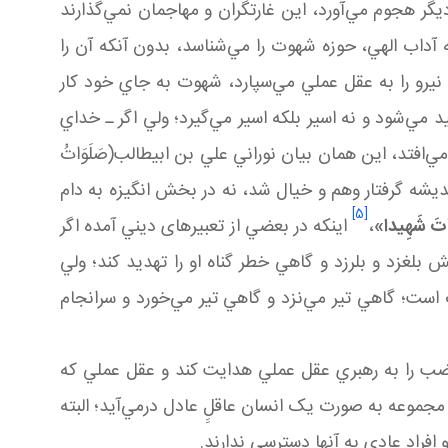
هجوم مي‌آورد، اين غارتگران و مهاجمان نمي‌گذارند
داب الهي، حوزه شهوت را مي‌شناسد، بدون آنکه آن را
نيرو را به عقل عملي مي‌سپارد، شهوت به جاي خود کار
 مي‌شود و نه اسير بلکه اسير مي‌گيرد؛ ولي اگر ـ خداي
تد، اين همان بيان نوراني علي بن ابي طالب(صَلَوَاتُ
يشه گرفتار وهم و خيال شد، نه در بخش انگيزه به دام
[5]
تَ شَهِيدا»
،
اينکه در بعضي از تعبيرهای ديني آمده اگر
لغزد و بلرزد و گاهي خطر گناه او را تهديد کند؛ ولي
است؛ گاهي تير مي‌نزد و گاهي تير مي‌خورد و سرانجام
ضب را به رهبري عقل عملي هدايت کند و عقل عملي که
وعه به صورت يک انسان عاقلِِ عادل در مي‌آيد؛ البته
فراد عادي به آنها دسترسي ندارند.