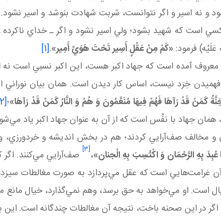
 و نه اسير و اگر نتوانست، شربت شهادت بنوشد و اسير نشود. 
 کسي است که شهيد بشود؛ ولي اسير نشود و اگر ـ خداي ناکرده 
لَيْه) فرمود:
«کَمْ مِنْ عَقْلٍ أَسِير تَحْتَ هَوَيً أَمِير»
.
[1]
ت معروف آمده است که جهاد اکبر هست، اين اکبر نسبي است نه ا
ن خِرَد نيست، اساس کار ديدن است. همان بيان نوراني اميرمؤمنا
جَنَّةُ كَمَنْ قَدْ رَآهَا فَهُمْ فِيهَا مُنَعَّمُونَ وَ هُمْ وَ النَّارُ كَمَنْ قَدْ رَآهَا
»
؛
[2]
 همان جهاد با نفْس است که از آن به عنوان جهاد اکبر ياد مي‌ش
و مخالف صف‌آرايي کردند؛ هم در بخش انديشه و خردورزي، وهم
[3]
عُبِدَ بِهِ الرَّحْمَان وَ اکْتُسِبَ بِهِ الْجنان»
،
صف‌آرايي مي‌کنند. اگر 
آن غرامت‌هايي است که عقل مي‌پردازد به صورت مغالطات سيزده‌گ
است. او مي‌خواهد به حق برسد، وهم نمي‌گذارد، خيال مانع مي‌ش
اگر در اين صحنه باخت، نتيجه‌ آن مغالطات چندگانه است. اين