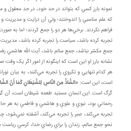
نمونه بارز کسي که بتواند در حد خود، در حد معقول و معمول،
که علم مناسبي را اندوختند؛ ولي آن درايت و مديريت و س
فراهم نکردند. برخي‌ها هر دو را جمع کردند؛ اما به صو
تجربه کرده باشد، سياست را تجربه کرده باشد، مديريت و
جمع مکسّر نباشد، جمع سالم باشد، آيت الله هاشمي رفسنجاني(رِض
نشانه بارز او اين است که اين گونه از امور اگر يک وقت
هر کدام تنهايي و تک روي را تجربه مي‌کنند، به بيان نوراني علي بن اب
است، اين است:
«الشَّاذَّ مِنَ النَّاسِ لِلشَّيْطَانِ كَمَا أَنَّ الشَّاذ
گرگ است. اين انسانِ مستبد طعمه شيطان است، آن گ
رحماني بود، نبوي و علوي و هاشمي و فاطمي به هر حال دودما
تجربه مي‌کند، صبر را تجربه مي‌کند، آشفته نمي‌شود، چي
نحو جمع سالم، زندان را براي رضاي خدا، کرسي رياست