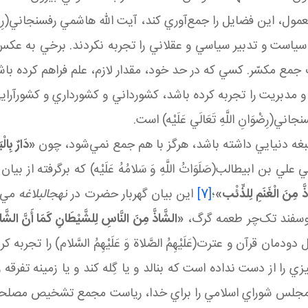
 اين فضايل را جمع‌آوري کند، آيت الله هاشمي رفسنجاني(رِضْوَانِ ال
ياست و تدبير سياسي و عقلاني را تجربه نکردند. برخي به عکس، ام
رت جمع مکسّر. کسي که در حد خود، مقدار لازم، علم فراهم کرده 
 مدبريت را تجربه کرده باشد، کشورداني و کشورداري و کشورآراي
ْوَانِ اللَّهِ تَعَالَي عَلَيْه‏) است.
 صبغه دنيايي داشته باشد، هرگز با هم جمع نمي‌شود، چون
«دَارٌ بِالْ
ي طالب(صَلَوَاتُ اللَّهِ وَ سَلامُهُ عَلَيْه‏) که برگرفته از بيان نوراني رسو
َّ مِنَ الْغَنَمِ لِلذِّئْب‏»
؛
[7]
اين بيان گهربار حضرت در
نهج البلاغه
مي‌گ
وسفند تک‌چر طعمه گرگ،
«الشَّاذَّ مِنَ النَّاسِ لِلشَّيْطَانِ كَمَا أَنَّ الشَّاذ
ن قرآن و عترت(عَلَيْهِمُ الصَّلاة وَ عَلَيْهِمُ السَّلام) را تج
زي را از دست نداده است که بنالد و يا گِله کند و يا زمينه تفر
 مجلس شوراي اسلامي را براي خدا، رياست مجمع تشخيص مصلحت 