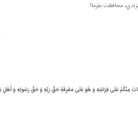
زندي، محافظت بفرما!
َاتَ مِنْكُمْ عَلَی فِرَاشِهِ وَ هُوَ عَلَی مَعْرِفَةِ حَقِّ رَبِّهِ وَ حَقِّ رَسُولِهِ وَ أَهْلِ