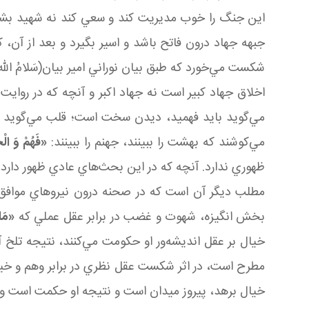
اين جنگ را خوب مديريت کند و سعي کند نه شهيد بشود
جبهه جهاد درون فاتح باشد و اسير بگيرد و بعد از آن،
شکست مي‌خورد که طبق بيان نوراني امير بيان(سَلامُ الله عَ
اخلاق جهاد کبير است نه جهاد اکبر و آنچه که در رواي
مي‌گويد بايد فهميد، ديدن سخت است؛ قلب مي‌گويد فهميد
مي‌کوشند که بهشت را ببينند، جهنم را ببينند:
«
فَهُمْ‏ وَ الْ
ظهوري ندارد. آنچه که در اين بحث‌هاي عادي ظهور دارد،
مطلب ديگر آن است که در صحنه درون نيروهاي موافق 
بخش انگيزه، شهوت و غضب در برابر عقل عملي که
«مَا 
خيال بر عقل انديشه‌ور او حکومت مي‌کنند، نتيجه تلخ 
مطرح است، در اثر شکست عقل نظري در برابر وهم و خيال 
خيال برهد، پيروز ميدان است و نتيجه او حکمت است و 