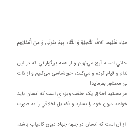
صِيَاء عَلَيْهِما آلَافُ التَّحِيَّةِ وَ الثَّنَاء بِهِمْ نَتَوَلَّی ‏وَ مِنْ أَعْدَائِهِم‏
ني است، أرج مي‌نهيم و از همه بزرگواراني که در اين
ام و قيام کرده و مي‌کنند، حق‌شناسي مي‌کنيم و از ذات
هي محشور بفرمايد!
ر هستيد اخلاق يک خلقت ويژه‌اي است که انسان بايد
 بخواهد درون خود را بسازد و فضايل اخلاقي را به صورت
ز آن است که انسان در جبهه جهاد درون کامياب باشد،