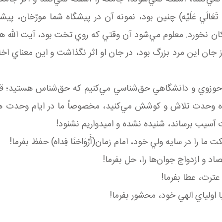
َهِ تَعَالَي عَلَيْه‏) چنين بود، نمونه‌ آن در پيشگاه شما مورّخا
ان نخورد. معلوم مي‌شود آن وقتي که روي تخت بود، آيت الله ه
 جان اين مرد بزرگ بود، در جان او اثر نگذاشت و اين معناي اخل
ان حوزوي و دانشگاهي حق‌شناسي مي‌کنيم که حق‌شناس هستيد؛ ق
وحدت تلاش و کوشش مي‌کنيد، مخصوصاً ما در ايام وحدت هستيم، 
 آسيب برساند، شنيده نشده و اميدواريم نشنود!
ما را در سايه ولي خود، امام زمان(أَرْوَاحَنَا فِداه) حفظ بفرما!
و ازدواج جوان‌ها را، حل بفرما!
ترت، عطا بفرما!
اولياي الهي‌ خود، محشور بفرما!