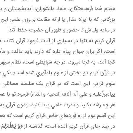
مقدم شما فرهيختگان، علما، دانشوران، انديشمندان و بزر
بزرگاني که با ايراد مقال يا ارائه مقالت بر وزن علمي اين
در سايه ولي اش تا حضور و ظهور آن حضرت حفظ کند!
قرآن کريم نه تنها در بسياري از آيات فرمود قرآن کتاب 
است، اگر براي جهان پيام دارد که دارد، بايد مائده و
کجا آمد، به کجا مي رود، در چه شرايطي است، نظام 
در قرآن کريم دو بخش از علوم يادآوري شده است: يکي ع
علوم قرآني اين است که در قرآن يک سلسله مسائلي ا
پيامبر(عليه و علي آله آلاف التحية و الثناء) فرمود تو ب
هر چه رشد بکنيد و قدرت علمي پيدا کنيد، بدون قرآن به آن
اين قسم دوم از ره آوردهاي خاص قرآن کريم است که هم ب
در چند جاي قرآن کريم آمده است؛ گذشته از
﴿
وَ
يُعَلِّمُهُمُ