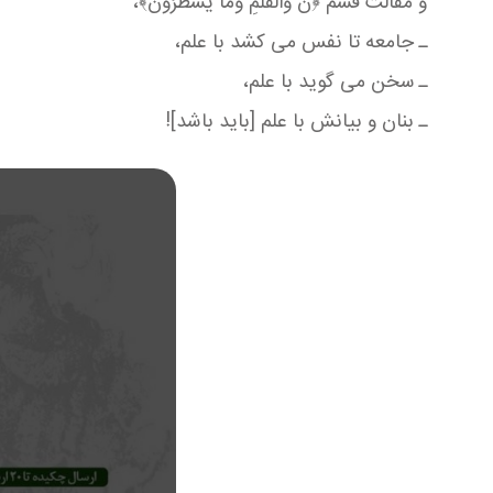
و مقالت قسم ﴿ن وَالْقَلَمِ وَمَا يَسْطُرُونَ﴾،
ـ جامعه تا نفس می کشد با علم،
ـ سخن می گوید با علم،
ـ بنان و بیانش با علم [باید باشد]!