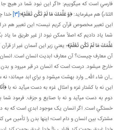
فارسي است که مي گوييم: «اگر اين نبود شما در هيچ جا نم
الثناء) هم مي فرمايد:
﴿
وَ عَلَّمَكَ مَا لَمْ تَكُن تَعْلَمُ
﴾؛
[3]
خدا چي
اين تعبير مخصوص قرآن کريم نيست؛ اين تعبير هم در 
شما ياد داديم که اصلاً ممکن نبود از غير طريق ما ياد بگ
عَلَّمَكَ مَا لَمْ تَكُن تَعْلَمُ
﴾
؛ يعني زير اين آسمان غير از قرآن
آن معارف چيست؟ آن معارف ابديت انسان است. انسان
خارج مي شود. درست است که انسان در قبر مي رود و بدن م
_ان شاء الله_ وارد بهشت مي شود و براي ابد مي ماند؛ ن
اين نه با کشتار غزه و امثال غزه به دست مي آيد نه با
﴿
أَنَ
دوم به دست مي آيد و نه با صنايع و حِرَف. فرمود شما
خستگي است. اگر انسان يک موجود ابدي است که به دار ا
مشترک بين انسان و دام است؛ اينها بدن را تأمين می کند
خدا غريق رحمت کند فارابي را! خدا غريق رحمت کند ابن س