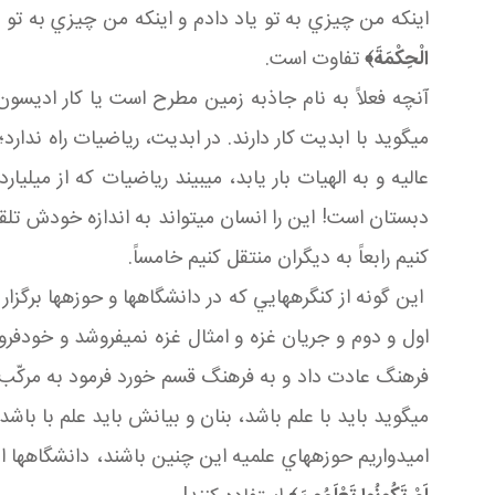
اينکه من چيزي به تو ياد دادم و اينکه من چيزي به تو 
الْحِكْمَةَ
﴾
تفاوت است.
آنچه فعلاً به نام جاذبه زمين مطرح است يا کار اديسو
مي گويد با ابديت کار دارند. در ابديت، رياضيات راه ندار
عاليه و به الهيات بار يابد، مي بيند رياضيات که از م
دبستان است! اين را انسان مي تواند به اندازه خودش تلقي ک
کنيم رابعاً به ديگران منتقل کنيم خامساً.
اين گونه از کنگره هايي که در دانشگاه ها و حوزه ها برگز
اول و دوم و جريان غزه و امثال غزه نمي فروشد و خودفرو
فرهنگ عادت داد و به فرهنگ قسم خورد فرمود به مرکّب 
مي گويد بايد با علم باشد، بنان و بيانش بايد علم با باشد.
اميدواريم حوزه هاي علميه اين چنين باشند، دانشگاه ها