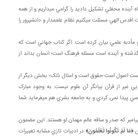
 آينده محفلي تشکيل داديد را گرامي مي داريم و از همه
ت اقدس الهي مسئلت مي کنيم نظام علم مدار و دانش پرور را
ه و مأدبه علمي بيان کرده است. اگر کتاب جهاني است که
گذشته و آينده است مسئله فرهنگ است؛ انسان بداند از
ست اصول است حقوق است و امثال ذلک؛ بخش ديگر از
غير از قرآن بيانگر آن علوم نيست. به وجود مبارک
دسترسي پيدا نمی کردي و به جامعه بشري هم مي فرمايد شما
يامبر که صدر و ساقه عالم مهمان او هستند. اين مضمون
ن
﴿
مَا لَمْ تَكُونُوا تَعْلَمُونَ
﴾
در ادبيات تازي مشابه تعبيرات