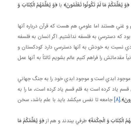
﴿
وَ يُعَلِّمُكُمْ مَا لَمْ تَكُونُوا تَعْلَمُونَ
﴾
با
﴿
وَ
يُعَلِّمُهُمُ الْكِتَابَ وَ
 و غني هستند اما علومي هم هست که قرآن درباره آنها
ين بود که دسترسي به فلسفه نداشتيم. اگر انسان به فلسفه
 حدودي نسبت به خودش به آنها دسترسي دارد کودکستان و
اً مقدماتش را فراهم کنيم عالم بشويم ثالثاً به آنها عمل
انسان موجود ابدي است و موجود ابدي خود را به جنگ جهاني
 قسم ياد کرده است به قلم قسم ياد کرده است، ما را به
ُونَ
﴾.
[8]
جامعه تا نفس مي کشد بايد با علم باشد، سخن
ُهُمُ الْكِتَابَ وَ الْحِكْمَةَ
﴾
طرفي ببندند و هم از
﴿
وَ يُعَلِّمُكُمْ مَا