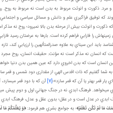
مرد. ذکورت و انوثت مربوط به بدن است نه مربوط به روح. روح
 که توفيق فراگيري علم و دانش و مسائل سياسي و اجتماعي و امث
 ذکورت و انوثت بيش از مرحله بدن بالا نمي رود؛ روح نه مذکر ا
ي زمينه اش را فارابي فراهم کرده است. بارها به عرضتان رسيد فا
ناسد بايد ابن سيناي به علاوه صدرالمتألهين را ارزيابي کند، تازه 
ت که انسان نه مذکر است نه مؤنث. حقيقت انسان، روح مجرد اس
 انسان است که بدن اخروي دارد که عين همين بدن دنيا خواهد ب
ا به شما گفتيم که ذات اقدس الهي از مقداری دود شمس و قمر س
 يار قمر بهتر يا آن که قمر سازد»؛
[7]
آن که با دود قمر مي سازد،
 خواهد. فرهنگ ابدي نه در جنگ جهاني اول و دوم پيش مي آيد 
نگ ابدي در عدل است و در عقل؛ بدون عقل و عدل، فرهنگ ابدي به
َمَكَ مَا لَمْ تَكُن تَعْلَمُ
﴾
؛ به جوامع بشري هم فرمود:
﴿
وَ يُعَلِّمُكُمْ مَا ل