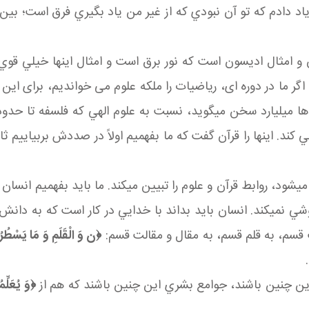
ياد دادم که تو آن نبودي که از غير من ياد بگيري فرق است؛ بين
ن و امثال اديسون است که نور برق است و امثال اينها خيلي قوي
د؛ اگر ما در دوره ای، رياضيات را ملکه علوم می خوانديم، برای ا
يلياردها ميليارد سخن مي گويد، نسبت به علوم الهي که فلسفه تا
ند. اينها را قرآن گفت که ما بفهميم اولاً در صددش بربياييم ثاني
ار مي شود، روابط قرآن و علوم را تبيين مي کند. ما بايد بفهميم 
شي نمي کند. انسان بايد بداند با خدايي در کار است که به دانش
قسم، به قلم قسم، به مقال و مقالت قسم:
﴿
ن وَ الْقَلَمِ
وَ مَا يَسْطُر
 اين چنين باشند، جوامع بشري اين چنين باشند که هم از
﴿
وَ
يُعَلِّم