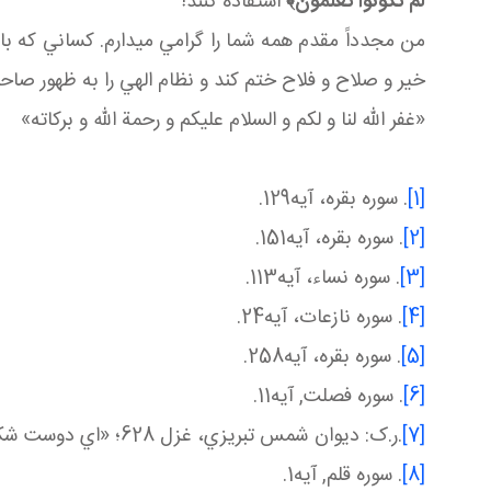
لَمْ تَكُونُوا تَعْلَمُونَ
﴾
استفاده کنند!
من مجدداً مقدم همه شما را گرامي مي دارم. کساني که با 
خير و صلاح و فلاح ختم کند و نظام الهي را به ظهور صاح
«غفر الله لنا و لکم و السلام عليکم و رحمة الله و برکاته»
[1]
. سوره بقره، آيه129.
[2]
. سوره بقره، آيه151.
[3]
. سوره نساء، آيه113.
[4]
. سوره نازعات، آيه24.
[5]
. سوره بقره، آيه258.
[6]
. سوره فصلت, آيه11.
[7]
.ر.ک: ديوان شمس تبريزي، غزل 628؛ «اي دوست شکر بهتر يا آن که شکر سازد خوبي قمر بهتر يا آن که قمر سازد».
[8]
. سوره قلم, آيه1.