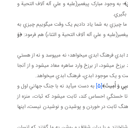
َ
﴾
؛ به وجود مبارک پيغمبر(عليه و علي آله آلاف التحية و
بگيري.
ا چيزي به شما ياد داديم يک وقت مي گوييم چيزي به
غمبر(عليه و علي آله آلاف التحية و الثناء) هم فرمود:
﴿
وَ
 فرهنگ ابدي مي خواهد؛ نه مي پوسد و نه از هستي
زخ مي شود، از برزخ وارد ساهره معاد مي شود و از آنجا
ي است و يک موجود ابدي، فرهنگ ابدي مي خواهد.
ُحْيِي وَ أُمِيتُ
﴾
[5]
به دست مي آيد نه با جنگ جهاني اول و
 تا خستگي احساس کند، ثابت مي شود که ثبات، منزه از
فرهنگ ثابت در خوردن و پوشيدن و نوشيدن نيست، اينها
 شناختند و با بيان شفاف و روشن به ما گفتند که انسان