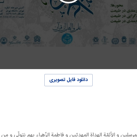
دانلود فایل تصویری
رسلين و الأئمّة الهداة المهديّين و فاطمة الزّهراء بهم نتولّي و من أع