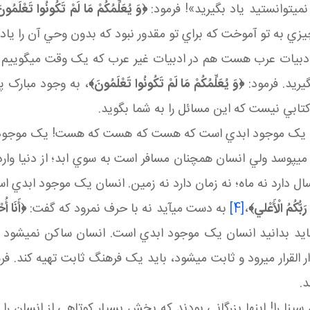
ي توانستيد ياد بگيريد»! فرمود:
﴿
وَ يُعَلِّمُكُمْ مَا لَمْ تَكُونُوا تَعْلَمُون
زي به تو آموخت که براي تو مقدور نبود که بدون وحي آن را ياد 
ادبيات عرب هست هم در ادبيات غير عرب که يک وقت مي گوييم م
يريد. فرمود:
﴿
وَ يُعَلِّمُكُمْ مَا لَمْ تَكُونُوا تَعْلَمُونَ
﴾
، به وجود مبارک پي
 کتابي نيست که اين مسائل را به شما بگويد.
 يک موجود ابدي است که هست که هست که هست! يک موجود ابدي
ي پوسد ولي انسان همچنان مسافر است به سوي ابد؛ از دنيا وارد بر
ه سال دارد نه ماه؛ نه زمان دارد نه زمين. انسان يک موجود ابد
ا رَبُّكُمُ الْأَعْلي
﴾
،
[4]
به دست مي آيد نه با حرف نمرود که گفت:
﴿
أَنَا أ
 بايد بدانيد انسان يک موجود ابدي است. انسان ساکن نمي شود
لقرار مي رود و ثابت مي شود، بايد يک فرهنگ ثابت تهيه کند. 
.
ينا را! اينها بزرگاني بودند که بخش بسيار کوتاهي از انسان را