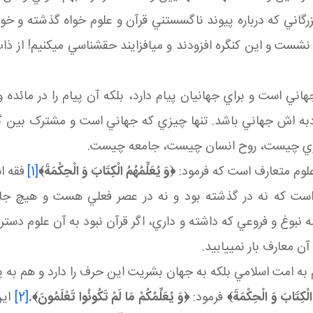
گاني که درباره پيوند ناگسستني قرآن و علوم خواه گذشته و خواه
 نشست و اين کنگره افزودند و مي افزايند حق شناسي مي کنيم! از ذا
جهاني است و براي جهانيان پيام دارد، بلکه آن پيام را در مائد
 مأدبه اش جهاني باشد. تنها چيزي که جهاني است و مشترک بين 
سپهري چيست، روح انسان چيست، جامعه چيست.
لوم متعارف است که فرمود:
﴿
وَ
يُعَلِّمُهُمُ الْكِتَابَ وَ الْحِكْمَةَ
﴾
[1]
فقه ا
ست که نه در گذشته بود و نه در عصر فعلي هست و هيچ جايي 
ا همه نبوغ و فروعي که داشته و داري، اگر قرآن نبود به آن علوم 
 معارف بار نمي يابيد.
ه امت اسلامي بلکه به جهان بشريت اين حرف را دارد و هم به پ
 الْكِتَابَ وَ الْحِكْمَةَ
﴾
فرمود:
﴿
وَ يُعَلِّمُكُمْ مَا لَمْ تَكُونُوا تَعْلَمُونَ
﴾.
[2]
اي