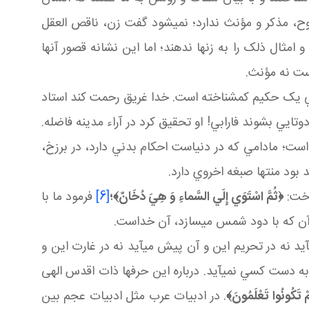
، مذکر و مؤنث ندارد؛ نمي شود گفت زن، ناقص العقل
ال ذلک را به زن ها ندهند؛ اما اين نشانه قصور آنها
ست نه مؤنث.
رابي يک حکيم کم شناخته است. خدا غريق رحمت کند استاد
دوتايي بشوند فارابي! او تحقيق کرد در آراء مدينه فاضله.
ت؛ مادامي که در دنياست احکام بدني دارد، در برزخ،
ود منتها صبغه اخروي دارد.
اخت:
﴿
ثُمَّ اسْتَوَي إِلَي السَّماءِ وَ هِيَ دُخَانٌ
﴾؛
[6]
فرمود ما با
 آن که با دود شمس مي سازد، آن خداست.
نه در تحريم اين و آن پيش مي آيد نه در غارت اين و
 دست کسي نمي آيد. درباره اين حرف ها ذات اقدس الهی
َمْ تَكُونُوا تَعْلَمُونَ
﴾
. در ادبيات عرب مثل ادبيات عجم بين