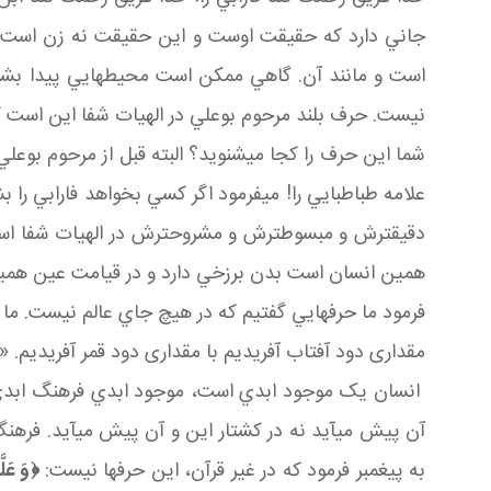
جاني دارد که حقيقت اوست و اين حقيقت نه زن است و 
است و مانند آن. گاهي ممکن است محيط هايي پيدا بشوند
نيست. حرف بلند مرحوم بوعلي در الهيات شفا اين است که
شما اين حرف را کجا مي شنويد؟ البته قبل از مرحوم بوعل
علامه طباطبايي را! مي فرمود اگر کسي بخواهد فارابي را بش
دقيق ترش و مبسوط ترش و مشروح ترش در الهيات شفا اس
همين انسان است بدن برزخي دارد و در قيامت عين همين
فرمود ما حرف هايي گفتيم که در هيچ جاي عالم نيست. م
مقداری دود آفتاب آفريديم با مقداری دود قمر آفريديم. «اي
انسان يک موجود ابدي است، موجود ابدي فرهنگ ابدي مي
آن پيش مي آيد نه در کشتار اين و آن پيش مي آيد. فره
به پيغمبر فرمود که در غير قرآن، اين حرف ها نيست:
﴿
وَ عَلّ