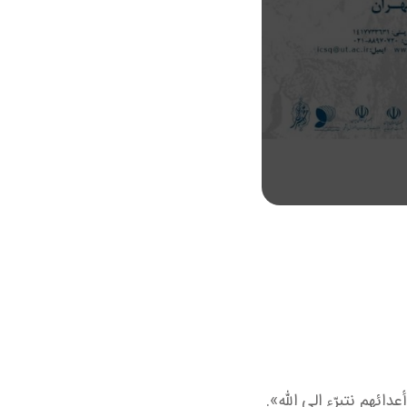
دائهم نتبرّء الي الله».