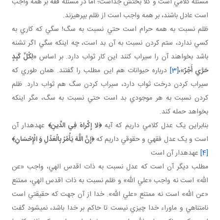
مسئله کلامي است و کلاً بحثش جداست؛ اما در مسئله فقه بر همه واجب
است عادل باشند، بر همه واجب است از ظلم بپرهيزند.
ظلم نسبت به همه حرام است حتي نسبت به سگ! سگي که کاري به
کسي ندارد، ستم کردن نسبت به آن بد است، چه اينکه سگي اگر تشنه
باشد بخواهند آن را سيراب کنند اين کار ثواب دارد. بر اساس
«لِكُلِّ كَبِدٍ
حَرَّي أَجْرٌ»،
[3]
درباره حيوانات هم اين مطلب را گفتند. همان طوري که
سيراب کردن درخت ثواب دارد، سيراب کردن سگ هم ثواب دارد. ظلم
کردن نسبت به هر موجودي بد است حتي نسبت به سگ، مگر اينکه
بخواهد حمله کند.
بنابراين يک عدل کلامي داريم که آيه
﴿
لا إِكْراهَ فِي الدِّينِ
﴾
عهده دار آن
است و يک عدل فقهي و حقوقي داريم که
﴿
إِنَّ اللَّهَ يَأْمُرُ بِالْعَدْلِ وَ الْإِحْسَانِ
﴾
[4]
عهده دار آن است
مطلب ديگر آن است که عدل نسبت به ذات اقدس الهي، واجب «عن
الله» است نه واجب «علي الله» و ظلم نسبت به ذات اقدس الهي، ممتنع
«عن الله» است نه ممتنع «علي الله». خدا از آن جهت که حقيقتي است
نامتناهي و ماوراء خدا چيزي نيست تا حاکم بر خدا باشد، نمي شود گفت