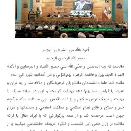
أعوذ بالله من الشيطان الرجيم
بسم الله الرحمن الرحيم
«الحمد لله رب العالمين و صلّي الله علي جميع الأنبياء و المرسلين و الأئمة
الهداة المهديين و فاطمة الزهراء بهم نتوّلي و من أعدائهم نتبرّء الي الله».
مقدم شما علما دانشمندان دانشوران فرهيختگان و علاقه مندان به قرآن و
عترت را گرامي مي داريم! دهه پربرکت کرامت و اين دو ميلاد مبارک را
تهنيت و تبريک عرض مي کنيم و از ذات اقدس الهي مسئلت مي کنيم آنچه
خير و صلاح و فلاح نظام اسلامي و مملکت اسلامي و مسلمان ها و مردم
جهان است مرحمت کند و از همه بزرگواراني که با ايراد مقال يا ارائه
مقالت بر وزن علمي اين نشست و کنگره افزودند حق شناسي مي کنيم و از