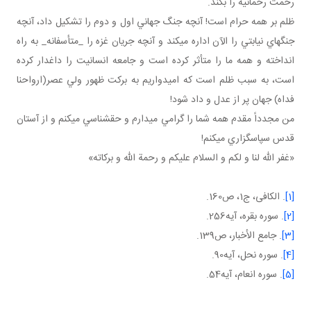
رحمت رحمانيه را بکند.
ظلم بر همه حرام است! آنچه جنگ جهاني اول و دوم را تشکيل داد، آنچه
جنگ هاي نيابتي را الآن اداره مي کند و آنچه جريان غزه را _متأسفانه_ به راه
انداخته و همه ما را متأثر کرده است و جامعه انسانيت را داغدار کرده
است، به سبب ظلم است که اميدواريم به برکت ظهور ولي عصر(ارواحنا
فداه) جهان پر از عدل و داد شود!
من مجدداً مقدم همه شما را گرامي مي دارم و حق شناسي مي کنم و از آستان
قدس سپاسگزاري مي کنم!
«غفر الله لنا و لکم و السلام عليکم و رحمة الله و برکاته»
[1]
. الکافی، ج1، ص160.
[2]
. سوره بقره، آيه256.
[3]
. جامع الأخبار، ص139.
[4]
. سوره نحل، آيه90.
[5]
. سوره انعام، آيه54.