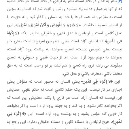
[2]
ناظر به عدل در کلام است، ناظر به آزادي در کلام است. در کلام اماميه
که از آنها به عنوان عدليه ياد مي شود روشن و ثابت شد که انسان نه مجبور
است نه مفوّض؛ نه همه کارها را خدا به انسان واگذار کرد و نه حرّيت را
از انسان مسلوب داشت:
«لَا جَبْرَ وَ لَا تَفْوِيضَ وَ لَكِنْ أَمْرٌ بَيْنَ أَمْرَيْن‏»
. اين
عدل کلامي است و ارتباطي با عدل فقهي و حقوقي ندارد. اينکه
﴿
لا إِكْراهَ
فِي الدِّينِ
﴾
که انسان آزاد است يعني
«امر بين امرين»
است يعني جبر
نيست يعني تفويض نيست؛ انسان بخواهد به بهشت برود آزاد است،
بخواهد به جهنم برود آزاد است؛ اما از جهت فقهي و حقوقي به انسان
مي گويند بی راهه نرو، راه کسي را هم نبند، بر تو واجب است که به حق
معتقد باشي، معترف باشي و عمل کني.
اين
﴿
لا إِكْراهَ فِي الدِّينِ
﴾
يعني انسان نه مجبور است نه مفوَّض يعنی
اجباری در کار نيست. اين يک حکم کلامي است نه حکم فقهي. معنايش
اين نيست که انسان آزاد است هر کاري را بکند، معنايش اين است که
اگر بخواهد کافر بشود و بد کند و به جهنم برود آزاد است و اگر بخواهد
کار خوبي کند مؤمن بشود و به بهشت برود آزاد است. اين
﴿
لا إِكْراهَ فِي
الدِّينِ
﴾
، هيچ ارتباطي با مسئله فقهي و مسئله حقوقي ندارد، اين راجع به