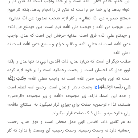
اين حکم، حاکم «علي الله» است و بر خدا واجب است که فلان کار را
انجام بدهد يا بر خدا حرام است که فلان کار را انجام بدهد، بلکه کار قبيح
«يمتنع صدوره عن الله تعالي» و کار لازم «يجب صدوره عن الله تعالی».
بين «يجب عن الله» و «يجب علي الله» فرق است؛ بين «يمتنع عن الله»
و «يمتنع علي الله» فرق است. عدليه حرفش اين است که عدل، واجب
«عن الله» است نه «علي الله» و ظلم، حرام و ممتنع «عن الله» است نه
«علي الله».
مطلب ديگر آن است که درباره عدل، ذات اقدس الهي نه تنها عدل را بلکه
فوق عدل که احسان است و رحمت رحمانيه است را بر خود لازم کرده
است که اين واجب «عن الله» است نه واجب «علي الله»:
﴿كَتَبَ رَبُّكُمْ
عَلی‏ نَفْسِهِ الرَّحْمَةَ﴾
،
[5]
رحمت بالاتر از عدل است. رحمن اسم اعظم است
و همه اين اسماء نازله، زير مجموعه «الله» و زير مجموعه «الرحمن»
هستند، لذا «الرحمن» صفت براي چيزي قرار نمي گيرد به استثناي «الله»؛
ولي «الرحيم» و امثال ذلک صفت قرار مي گيرند.
به هر تقدير ذات اقدس الهي عدل محض است و فوق عدل، رحمت
رحمانيه دارد نه رحمت رحيميه. رحمت رحيميه آن وسعت را ندارد که کار