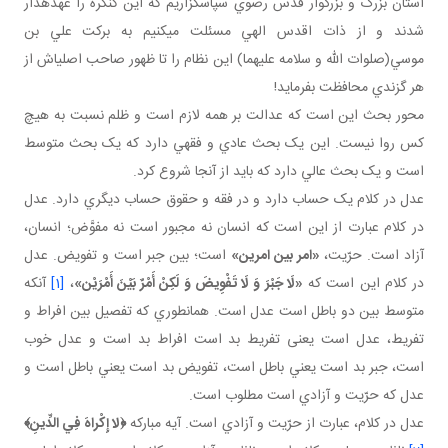
آستان بزرگ و بزرگوار قدس رضوي سپاسگزاريم که اين کنگره را عهده دار
شدند و از ذات اقدس الهي مسئلت مي کنيم به برکت علي بن
موسي(صلوات الله و سلامه عليهما) اين نظام را تا ظهور صاحب اصلي اش از
هر گزندي محافظت بفرمايد!
محور بحث اين است که عدالت بر همه لازم است و ظلم نسبت به هيچ
کس روا نيست. اين يک بحث عادي و فقهي دارد که يک بحث متوسط
است و يک بحث عالي دارد که بايد از آنجا شروع کرد.
عدل در کلام يک حساب دارد و در فقه و حقوق حساب ديگري دارد. عدل
در کلام عبارت از اين است که انسان نه مجبور است نه مفوَّض؛ انسان،
آزاد است. حرّيت،
«امر بين امرين»
است؛ بين جبر است و تفويض. عدل
در کلام اين است که
«لَا جَبْرَ وَ لَا تَفْوِيضَ وَ لَكِنْ أَمْرٌ بَيْنَ أَمْرَيْن‏»
،
[1]
آنکه
متوسط بين دو باطل است عدل است. همان طوري که تفصيل بين افراط و
تفريط، عدل است يعنی تفريط بد است افراط بد است و عدل خوب
است، جبر بد است يعني باطل است، تفويض بد است يعني باطل است و
عدل که حرّيت و آزادي است مطلوب است.
عدل در کلام، عبارت از حرّيت و آزادي است. آيه مبارکه
﴿
لا إِكْراهَ فِي الدِّينِ
﴾