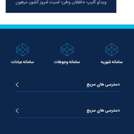
ویدئو کلیپ حافظان وطن؛ امنیت امروز کشور، مرهون
ایستادگی شهدا در سخت‌ترین شرایط
سامانه شهریه
سامانه وجوهات
سامانه عبادات
دسترسی های سریع
زندگینامه آیت الله جوادی آملی
دروس تفسیر معظم له
دسترسی های سریع
دروس اخلاق معظم له
دروس فقه معظم له
پژوهشگاه علـوم وحیــانی معارج
استفتائات معظم له
پایگاه اطلاع رسانی اسراء