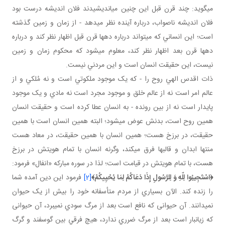
مي گويد: چند قرن قبل اين چنين مي انديشيدند فلان انديشه درست بود
فلان انديشه ناصواب، درباره آينده نظر مي دهد - از زمان و زمين گذشته
است؛ اين انساني که مي تواند درباره ده ها قرن قبل اظهار نظر کند و درباره
ده ها قرن بعد اظهار نظر کند، معلوم مي شود که محکوم زمان و زمين
نيست، اين حقيقت انسان است و اين مردني نيست.
ذات اقدس الهي روح را - که يک موجود ملکوتي است و نه مُلکي و از
عالم امر است نه از عالم خلق و موجود مجرد است نه مادي و يک موجود
پايدار است نه از بين رونده - به انسان عطا کرده است و حقيقت انسان
همين روح است، بدنش عوض مي شود؛ البته همين انسان است با همين
حقيقت، در برزخ هست؛ همين انسان با همين حقيقت، در معاد هست
منتها ابدان و قالب ها فرق مي کند، وگرنه انسان با تمام هويتش در برزخ
هست، با تمام هويتش در قيامت است؛ لذا در سوره مبارکه «انفال» فرمود:
﴿
اسْتَجِيبُوا لِلّهِ وَ لِلرَّسُولِ إِذَا دَعَاكُمْ لِمَا يُحْيِيكُمْ
﴾
[2]
فرمود اين دين آمده شما
را زنده کند. الآن بسياري از مردم متأسفانه خود را بيش از يک حيوان
نمي دانند. آن حيوانی که نافع است بعد از مرگ سودي نمي برد، آن حيوانی
که زيانبار است بعد از مرگ ضرري ندارد، هيچ فرقي بين گوسفند و گرگ