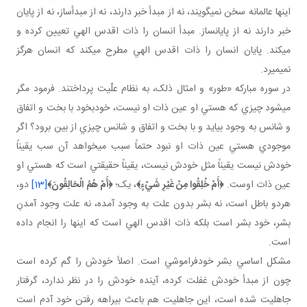
اينها عالمانه سخن نمي گويند، نه از مبدأ خبر دارند، نه از مبدأساز، نه از پايان
خبر دارند نه از پايان ساز. مبدأ انسان را ذات اقدس الهي تعيين کرده و
مي کند. پايان انسان را ذات اقدس الهي مطرح مي کند که انسان هرگز
نمي ميرد.
در سوره مبارکه «طور» و امثال ذلک، به نظام علّيت پرداختند. فرمود مگر
مي شود چيزي که هستي او عين ذات او نيست، خودبخود با بخت و اتفاق
و شانس به وجود بيايد و با بخت و اتفاق و شانس چيزي از بين برود؟ اگر
موجودي هستي عين ذات او نبود حتماً سبب مي خواهد آن سب يقيناً
خودش نيست يقيناً مثل خودش نيست، يقيناً حقيقتي است که هستي او
عين ذات اوست.
﴿
أَمْ خُلِقُوا مِنْ غَيْرِ شَيْ‏ءٍ﴾
، يک؛
﴿أَمْ هُمُ الْخالِقُونَ
﴾
[13]
دو،
هردو باطل است، نه بشر بدون علت به وجود آمده، نه علت وجود آمدنِ
بشر، خود بشر است بلکه ذات اقدس الهي است که اينها را انجام داده
است.
مشکل اساسي بشر خودفراموشي است. اصلاً خودش را گم کرده است
چون از مبدأ خودش غفلت کرده، آينده خودش را در نظر ندارد، گرفتار
جاهليت شده است، اين جاهليت هم باعث بيراهه رفتن خود آدم است