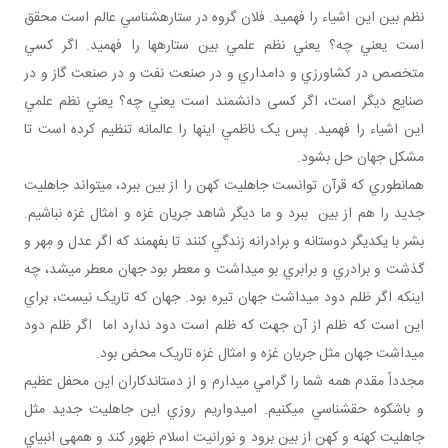
نظم بين اين اشياء را فهميد. فلان گروه در ستاره شناسي عالم است محقق
است يعني چه؟ يعني نظم علمي بين ستاره ها را فهميد. اگر کسي
متخصص در کشاورزي و دامداري و در صنعت نفت و در صنعت گاز و در
صنايع ديگر است، اگر کسی دانشمند است يعني چه؟ يعني نظم علمي
اين اشياء را فهميد. پس يک ناظمي اينها را عالمانه تنظيم کرده است تا
مشکل جهان حل بشود.
همان طوري که قرآن توانست جاهليت کهن را از بين ببرد، مي تواند جاهليت
جديد را هم از بين ببرد و ما ديگر شاهد جريان غزه و امثال غزه نباشيم.
بشر با يکديگر دوستانه و برادرانه زندگي کنند تا بفهمند که اگر عدل و مِهر و
گذشت و برادري و برابري بو مي داشت و معطر بود جهان معطر مي شد، چه
اينکه اگر ظلم دود مي داشت جهان تيره بود. جهان که تاريک نيست، براي
اين است که ظلم از آن جهت که ظلم است دود ندارد اما اگر ظلم دود
مي داشت جهان مثل جريان غزه و امثال غزه تاريک محض بود.
مجدداً مقدم همه شما را گرامي مي دارم و از دست اندکاران اين محفل عظيم
و باشکوه حق شناسي مي کنيم. اميدواريم روزي اين جاهليت جديد مثل
جاهليت کهنه و کهن از بين برود و نورانيت اسلام ظهور کند و همه­ی انبياي