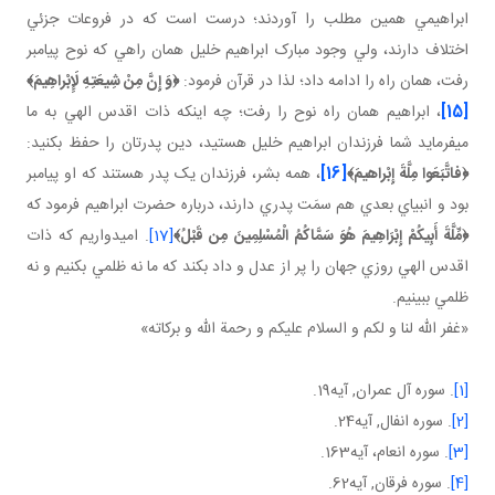
ابراهيمي همين مطلب را آوردند؛ درست است که در فروعات جزئي
اختلاف دارند، ولي وجود مبارک ابراهيم خليل همان راهي که نوح پيامبر
رفت، همان راه را ادامه داد؛ لذا در قرآن فرمود:
﴿
وَ إِنَّ مِنْ شِيعَتِهِ لَإِبْراهِيمَ
﴾
[15]
، ابراهيم همان راه نوح را رفت؛ چه اينکه ذات اقدس الهي به ما
مي فرمايد شما فرزندان ابراهيم خليل هستيد، دين پدرتان را حفظ بکنيد:
﴿فاتَّبَعَوا مِلَّةَ إِبْراهيمَ﴾
[16]
، همه بشر، فرزندان يک پدر هستند که او پيامبر
بود و انبياي بعدي هم سمَت پدري دارند، درباره حضرت ابراهيم فرمود که
﴿
مِّلَّةَ أَبِيكُمْ إِبْرَاهِيمَ هُوَ سَمَّاكُمُ الْمُسْلِمِينَ مِن قَبْلُ
﴾
[17]
. اميدواريم که ذات
اقدس الهي روزي جهان را پر از عدل و داد بکند که ما نه ظلمي بکنيم و نه
ظلمي ببينيم.
«غفر الله لنا و لکم و السلام عليکم و رحمة الله و برکاته»
[1]
. سوره آل عمران, آيه19.
[2]
. سوره انفال, آيه24.
[3]
. سوره انعام، آيه163.
[4]
. سوره فرقان, آيه62.