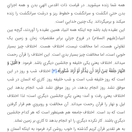
همه شما زنده مي شويد. در قيامت ذات اقدس الهي بدن و همه اجزاي
بدن حتي انگشت و سرانگشت و خطوط ريز و درشت سرانگشت را زنده
مي کند و برمي گرداند. يک چنين خدايي است.
اين عقيده بايد باشد چه اينکه همه انبياء همين عقيده را آوردند، گرچه بين
انبياء(عليهم السلام) در فروع جزئي برابر مقتضيات زمان و زمين يک
تفاوتي هست، اما مخالفت نيست، اختلاف هست. اختلاف چيز بسيار
خوبي است، اما مخالفت چيز بسيار بدي است. اين اختلاف را قرآن رحمت
مي داند. اختلاف يعني يکی خليفه و جانشين ديگري باشد. فرمود:
﴿
اللَّيْلَ وَ
النَّهَارَ خِلْفَةً لِمَنْ أَرَادَ أَن يَذَّكَّرَ أَوْ أَرَادَ شُكُوراً
﴾
،
[4]
اختلاف شب و روز در اين
است که روز خليفه شب است و شب خليفه روز. کاري که انسان در شب
موفق نشد روز انجام بدهد، در روز موفق نشد شب انجام بدهد اين
اختلاف يعني رفت و آمد؛ يعني يکي جانشين ديگري است؛ لذا اختلاف
ليل و نهار را قرآن رحمت مي داند. آن مخالفت و روبروي هم قرار گرفتن
است که بد است. اختلاف جامعه هم همين طور است که هر کدام جانشين
ديگري باشند. کار نکرده ديگري را او انجام بدهد تا کاري بر زمين نماند.
به هر تقدير قرآن کريم گذشته را خوب روشن کرد فرمود به اينکه آسمان و