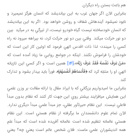
هم باعث بستن راه ديگران.
بنابراين الآن اگر جهان غرب به اين بيانديشد که انسان هرگز نمي ميرد و
نابود نمي شود آينده اش شفاف و روشن خواهد بود. اگر به اين بيانديشد
که انسان خودساخته نيست گياه خودرو نيست، از تيرگي به در مي آيد بين
دو نور حرکت مي کند. وقتي بين دو نور حرکت کرد، نه بيراهه مي رود نه راه
کسي را مي بندد؛ لذا ذات اقدس الهي فرمود که اولين کار اين است که
خودشان را فراموش نکنند. اينکه در جوامع روايي ما زياد آمده است که
«مَنْ عَرَفَ نَفْسَهُ فَقَدْ عَرَفَ رَبَّهُ»
،
[14]
‌ همين است و اگر کسي اين تازيانه
الهي او را متنبّه کرد که
﴿
فَأَنسَاهُمْ أَنفُسَهُمْ
﴾
، فوراً بايد بيدار بشود و تدارک
کند.
بنابراين ما اميدواريم بزرگاني که با ايراد مقال يا ارائه مقالت بر وزن علمي
اين همايش مي افزايند بيشتر روي اين جهت کار کنند که نظام بدون مبدأ
فاعلي نيست. اين نظام حيرت آور عقلي، جز مبدأ علمي مبدأ ديگری ندارد.
الآن تمام علوم دانشمندان ما برگرفته از نظام هستي است. اين نظام
هستي عالمانه تنظيم شده است عالمانه آفريده شده است که مبدأ علمِ
همه انديشوران علمي ماست. فلان شخص عالم است يعني چه؟ يعني