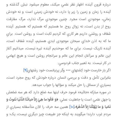
درباره قرون آينده اظهار نظر علمي مي کند، معلوم مي شود نبشِ گذشته و
آينده را زمان و زمين را زير پا دارد، نه خودش زميني است و نه خودش
زماني، موجودي است مجرد. چنين موجودي مرگ ندارد، مرگ مفارقت
روح از بدن است، نه زوال روح. ما هستيم که هستيم که هستيم. آينده
شفاف و روشني داريم هر کاري که کرديم ثابت است و روشن است. براي
ما که به اذن خداي سبحان موجودی ابدي هستيم، آينده شفاف است،
آينده تاريک نيست. براي ما که موحديم آينده تيره نيست، مي دانيم آغاز
اين عالم و سرآغاز، انجام اين عالم و سرانجام روشن است و هيچ ابهامي
در کار نيست. به تعبير جناب فردوسي:
اگر بار خارست خود کِشته اي ٭٭٭ وگر پرنيانست خود رشته اي
[9]
بنابراين تأمل و دقت و بررسي انسان درباره خودش که روح مجرد است،
بسياري از مسائل را حل مي کند و سؤال ها را جواب مي دهد.
در سوره مبارکه «جاثيه» فرمود حرف اينها سه ضلع دارد که هر سه ضلعش
يا جهل علمي است يا جاهليت عملي:
﴿
وَ قالُوا ما هِيَ إِلاَّ حَياتُنَا الدُّنْيا نَمُوتُ وَ
نَحْيا
وَ ما يُهْلِكُنا إِلاَّ الدَّهْر
﴾
،
[10]
همين سه حرف را الآن متأسفانه بسياري از
مردم غرب دارند! مي گويند به اينکه جز طبيعت چيز ديگري نيست، يک؛ و