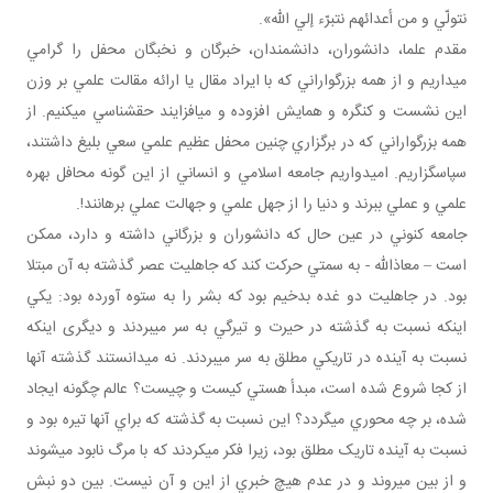
نتولّي و من أعدائهم نتبرّء إلي الله».
مقدم علما، دانشوران، دانشمندان، خبرگان و نخبگان محفل را گرامي
مي داريم و از همه بزرگواراني که با ايراد مقال يا ارائه مقالت علمي بر وزن
اين نشست و کنگره و همايش افزوده و مي افزايند حق شناسي مي کنيم. از
همه بزرگواراني که در برگزاري چنين محفل عظيم علمي سعي بليغ داشتند،
سپاسگزاريم. اميدواريم جامعه اسلامي و انساني از اين گونه محافل بهره
علمي و عملي ببرند و دنيا را از جهل علمي و جهالت عملي برهانند!.
جامعه کنوني در عين حال که دانشوران و بزرگاني داشته و دارد، ممکن
است – معاذالله - به سمتي حرکت کند که جاهليت عصر گذشته به آن مبتلا
بود. در جاهليت دو غده بدخيم بود که بشر را به ستوه آورده بود: يکي
اينکه نسبت به گذشته در حيرت و تيرگي به سر مي بردند و ديگری اينکه
نسبت به آينده در تاريکي مطلق به سر مي بردند. نه مي دانستند گذشته آنها
از کجا شروع شده است، مبدأ هستي کيست و چيست؟ عالم چگونه ايجاد
شده، بر چه محوري مي گردد؟ اين نسبت به گذشته که براي آنها تيره بود و
نسبت به آينده تاريک مطلق بود، زيرا فکر مي کردند که با مرگ نابود مي شوند
و از بين مي روند و در عدم هيچ خبري از اين و آن نيست. بين دو نبش