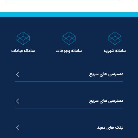
سامانه شهریه
سامانه وجوهات
سامانه عبادات
دسترسی های سریع
زندگینامه آیت الله جوادی آملی
دروس تفسیر معظم له
دسترسی های سریع
دروس اخلاق معظم له
دروس فقه معظم له
پژوهشگاه علـوم وحیــانی معارج
استفتائات معظم له
پایگاه اطلاع رسانی اسراء
لینک های مفید
پیام های معظم له
فصلنامه علوم قرآنی معارج