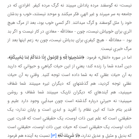
نيست؛ نه گوسفند مرده پاداش مي بيند نه گرگ مرده کيفر. افرادي که در
جامعه به سر مي برند و غير الهي فکر مي کنند و موحد نيستند، خوب و بدشان
خود را مثل گوسفند و گرگ مي دانند. اگر کسي خوب بود، بعد از مرگ هيچ
اثري برای خوبی­اش نيست، چون - معاذالله - معادي در کار نيست و اگر بد
بود – معاذالله - هيچ کيفري برای بدی­اش نيست، چون به زعم اينها بعد از
مرگ خبري نيست.
اما در سوره «انفال» فرمود:
﴿
اسْتَجِيبُوا لِلّهِ وَ لِلرَّسُولِ إِذَا دَعَاكُمْ لِمَا يُحْيِيكُمْ
﴾
،
دين آمده شما را زنده کند؛ يعني از اين حيات گياهي و حيواني که داريد
به آن حيات عقلي که به شما داده است توجه کنيد. وقتي به آن حيات
عقلي توجه کرديد، هم گذشته اي که ديگران تيره مي بينند شما شفاف
مي بينيد، هم آينده اي که ديگران تاريک مي بينند شما شفاف و روشن
مي بينيد؛ نه حيرتي درباره گذشته است چون مبدأيي وجود دارد عليم و
قدير بنام خدا که اين نظام را آفريد و ابدي است و پايان ندارد؛ يک
حقيقتي است که علم عين ذات اوست، يک حقيقتي است که قدرت عين
ذات اوست، يک حقيقتي است که حيات عين ذات اوست، حقيقتي است
که بديل و مثيل و عديل ندارد،
﴿
لَا شَرِيكَ لَهُ
﴾
.
[3]
نسبت به آينده هم فرمود