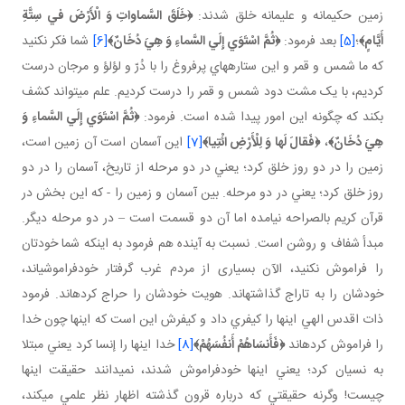
زمين حکيمانه و عليمانه خلق شدند:
﴿
خَلَقَ السَّماواتِ وَ الْأَرْضَ في‏ سِتَّةِ
أَيَّامٍ
﴾
؛
[5]
بعد فرمود:
﴿
ثُمَّ اسْتَوَي إِلَي السَّماءِ وَ هِيَ دُخَانٌ
﴾
[6]
شما فکر نکنيد
که ما شمس و قمر و اين ستاره هاي پرفروغ را با دُرّ و لؤلؤ و مرجان درست
کرديم، با يک مشت دود شمس و قمر را درست کرديم. علم مي تواند کشف
بکند که چگونه اين امور پيدا شده است. فرمود:
﴿
ثُمَّ اسْتَوَي إِلَي السَّماءِ وَ
هِيَ دُخَانٌ
﴾
،
﴿
فَقالَ لَها وَ لِلْأَرْضِ ائْتِيا
﴾
[7]
اين آسمان است آن زمين است،
زمين را در دو روز خلق کرد؛ يعني در دو مرحله از تاريخ، آسمان را در دو
روز خلق کرد؛ يعني در دو مرحله. بين آسمان و زمين را - که اين بخش در
قرآن کريم بالصراحه نيامده اما آن دو قسمت است – در دو مرحله ديگر.
مبدأ شفاف و روشن است. نسبت به آينده هم فرمود به اينکه شما خودتان
را فراموش نکنيد، الآن بسياری از مردم غرب گرفتار خودفراموشي اند،
خودشان را به تاراج گذاشته اند. هويت خودشان را حراج کرده اند. فرمود
ذات اقدس الهي اينها را کيفري داد و کيفرش اين است که اينها چون خدا
را فراموش کرده اند
﴿
فَأَنسَاهُمْ أَنفُسَهُمْ
﴾
[8]
خدا اينها را إنسا کرد يعني مبتلا
به نسيان کرد؛ يعني اينها خودفراموش شدند، نمي دانند حقيقت اينها
چيست! وگرنه حقيقتي که درباره قرون گذشته اظهار نظر علمي مي کند،