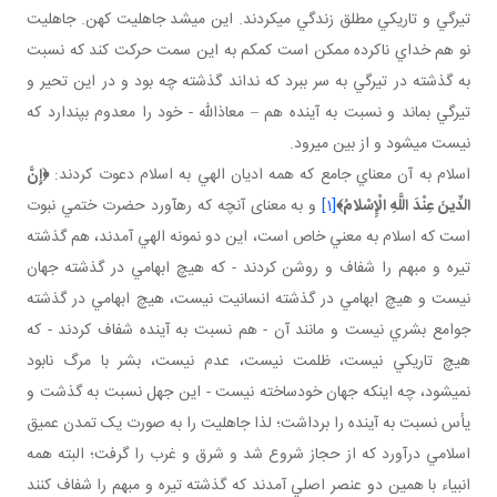
تيرگي و تاريکي مطلق زندگي مي کردند. اين مي شد جاهليت کهن. جاهليت
نو هم خداي ناکرده ممکن است کم کم به اين سمت حرکت کند که نسبت
به گذشته در تيرگي به سر ببرد که نداند گذشته چه بود و در اين تحير و
تيرگي بماند و نسبت به آينده هم – معاذالله - خود را معدوم بپندارد که
نيست مي شود و از بين مي رود.
اسلام به آن معناي جامع که همه اديان الهي به اسلام دعوت کردند:
﴿
إِنَّ
الدِّينَ عِنْدَ اللَّهِ الْإِسْلامُ
﴾
[1]
و به معنای آنچه که رهآورد حضرت ختمي نبوت
است که اسلام به معني خاص است، اين دو نمونه الهي آمدند، هم گذشته
تيره و مبهم را شفاف و روشن کردند - که هيچ ابهامي در گذشته جهان
نيست و هيچ ابهامي در گذشته انسانيت نيست، هيچ ابهامي در گذشته
جوامع بشري نيست و مانند آن - هم نسبت به آينده شفاف کردند - که
هيچ تاريکي نيست، ظلمت نيست، عدم نيست، بشر با مرگ نابود
نمي شود، چه اينکه جهان خودساخته نيست - اين جهل نسبت به گذشت و
يأس نسبت به آينده را برداشت؛ لذا جاهليت را به صورت يک تمدن عميق
اسلامي درآورد که از حجاز شروع شد و شرق و غرب را گرفت؛ البته همه
انبياء با همين دو عنصر اصلي آمدند که گذشته تيره و مبهم را شفاف کنند