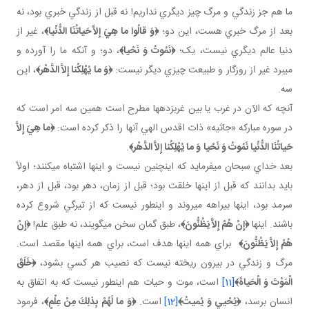
ما هم جز زندگي و مرگ چيز ديگري نداريم! نه قبل از زندگي خبري بود، نه
بعد از مرگ خبري هست، اين دو؛
﴿
وَ قالُوا ما هِيَ إِلاَّ حَياتُنَا الدُّنْيا
﴾
، غير از
دنيا عالم ديگري نيست، يک؛
﴿
نَمُوتُ وَ نَحْي
ا﴾
، دو؛ و آنکه ما را آورده و
مي برد غير از روزگار و طبيعت چيزي ديگر نيست:
﴿
وَ ما يُهْلِكُنا إِلاَّ الدَّهْر
﴾
، اين
سه.
آنچه که الآن در غرب يا بين غرب زده ها مطرح است همين سه امر است که
در سوره مبارکه «جاثيه» ذات اقدس الهي آنها را ذکر کرده است:
﴿
ما هِيَ إِلاَّ
حَياتُنَا الدُّنْيا نَمُوتُ وَ نَحْيا
وَ ما يُهْلِكُنا إِلاَّ الدَّهْر
﴾
.
بعد خداي سبحان مي فرمايد که اين چنين نيست و اينها اشتباه مي کنند؛ اولاً
بايد بدانند که قبل از اينها خلقت بود؛ قبل از زمان، دهر بود، قبل از دهر،
سرمد بود، اينها بيراهه مي روند و اين طور نيست که از تيرگي شروع کرده
باشند. اينها
﴿إِنْ هُمْ إِلاَّ يَظُنُّونَ﴾
، طبق گمان سخن مي گويند، نه طبق علم!
﴿إِنْ
هُمْ إِلاَّ يَظُنُّونَ﴾
براي همه اينها هدف است، براي همه اينها مقصد است.
مرگ و زندگي در بيرون ريخته نيست که نصيب هر کسي بشود،
﴿
خَلَقَ
الْمَوْتَ وَ الْحَياةَ
﴾
[11]
است، موت و حيات هم اين طور نيست که به اتفاق به
انسان برسد،
﴿
يُحْيي‏ وَ يُميتُ
﴾
[12]
است.
﴿وَ ما لَهُمْ بِذلِكَ مِنْ عِلْمٍ﴾
، فرمود