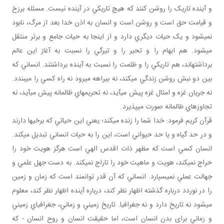
و آينده تاريک را روشن کنند که هيچ تاريکي در آينده نيست. مسئله برزخ
و قيامت حق است و روشن است و انسان به اذن خدا بعد از مرگ، نابود
نمي شود و يک حيات ديگري دارد و از اينجا به حيات جامع و برتر منتقل
مي شود. هم ابهام را و تحير را و تيرگي را نسبت به آغاز اين عالم
برداشته اند، هم تاريکي را و ظلمت را نسبت به آينده برداشتند. انساني که
بين دو نبش روشن زندگي مي کند، نه بيراهه مي رود نه راه کسي را مي بندد.
نه جريان غزه و امثال غزه پيش مي آيد، نه تحريم هاي ظالمانه پيش مي آيد، نه
تجاوزهاي ظالمانه صورت مي پذيرد.
قرآن کريم فرمود: خدا شما را زنده مي کند؛ يعني اين حياتي که برخي ها دارند
و در حد گياه و يا حد حيواني است، اين را به حيات انساني تبديل مي کند.
انسان کسي است که مظهر ذات اقدس الهي است هرگز هويت خود را
حراج نمي کند، هويت و ماهيت خود را تاراج نمي کند. به دست جهل علمي و
جهالت عملي نمي سپارد. انساني که آن قدر توانمند است که زمان و زمين
را در نوردد درباره گذشته اظهار نظر کند، درباره آينده اظهار نظر کند، معلوم
مي شود نه تاريخ دارد و نه جغرافيا. تاريخ زميني و زماني، جغرافياي زميني
و زماني برای بدن انسان است، اما حقيقت انسان و روح انسان - که