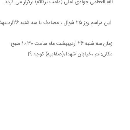
الله العظمی جوادی آملی (دامت برکاته) برگزار می گردد.
این مراسم روز 25 شوال ، مصادف با سه شنبه 26اردیبهشت ماه 1402 ساعت 10:30 صبح در محل دفتر معظم له واقع در قم، خیابان صفائیه، کوچه 19 ، پلاک 7 برگزار خواهد شد.
زمان:سه شنبه 26 اردیبهشت ماه ساعت 10:30 صبح
مکان: قم ،خیابان شهداء(صفاییه) کوچه 19