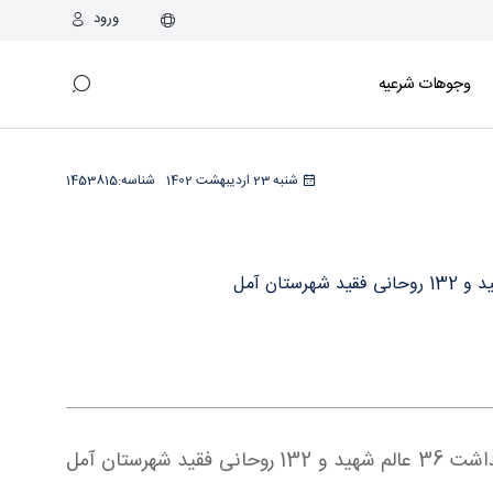
ورود
وجوهات شرعیه
شنبه 23 اردیبهشت 1402
شناسه:
1453815
به گزارش دفتر آیت الله العظمی جوادی آملی در شهرستان آمل ،مراسم سوگواری شهادت امام صادق سلام الله علیه و بزرگداشت 36 عالم شهید و 132 روحانی فقید شهرستان آمل