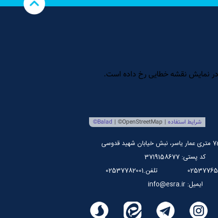
کد پستی: 3719158677
تلفن.02537782001
ایمیل: info@esra.ir