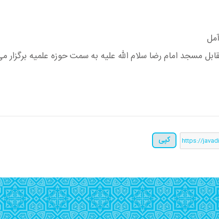
آمل
کپی