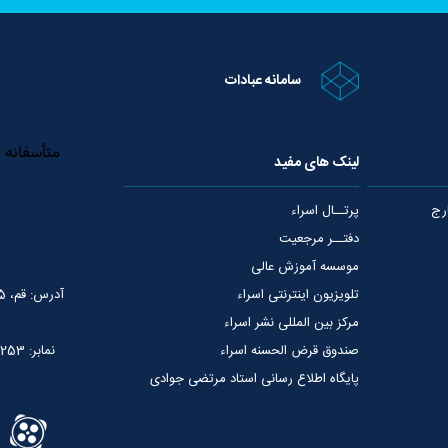
سامانه عبادات
لینک های مفید
رج
پرتــال اسراء
دفتــر مرجعیت
موسسه آموزش عالی
تلویزیون اینترنتی اسراء
آدرس: قم، 75 متری عمار یاسر، نبش خیابان شهید قدوسی
مرکز بین المللی نشر اسراء
صندوق قرض الحسنه اسراء
نمابر: 02537765253
پایگاه اطلاع رسانی استاد مرتضی جوادی
آملی