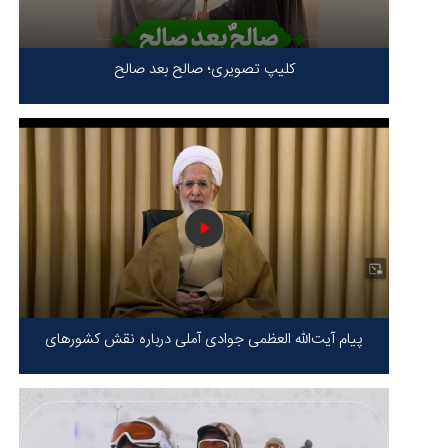
کلیپ تصویری؛ صالح بعد صالح
پیام آیت‌الله العظمی جوادی آملی درباره نقش کشورهای
محور مقاومت / حقیقت محور مقاومت یعنی ایستادگی در
برابر ظلم!