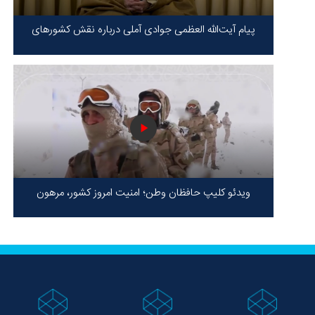
پیام آیت‌الله العظمی جوادی آملی درباره نقش کشورهای
محور مقاومت / حقیقت محور مقاومت یعنی ایستادگی در
برابر ظلم!
ویدئو کلیپ حافظان وطن؛ امنیت امروز کشور، مرهون
ایستادگی شهدا در سخت‌ترین شرایط