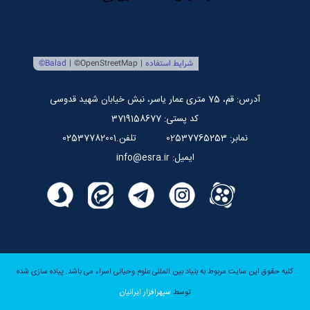
صندوق قرض الحسنه اسراء
پایگاه اطلاع رسانی استاد مرتضی جوادی آملی
آدرس: قم، 75 متری عمار یاسر، نبش خیابان شهید قدوسی
کد پستی: 3719158677
نمابر: 02537765253
تلفن.02537782001
ایمیل: info@esra.ir
کلیه حقوق این سایت مربوط به بنیاد بین المللی علوم وحیانی اسراء می باشد.
پیاده سازی شده
توسط
سپهرافزار ایرانیان