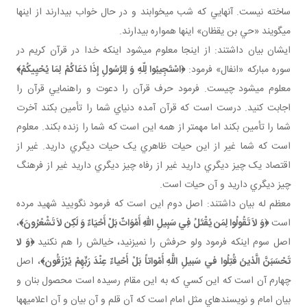
ساخته نيست. آنهايي که شب مي خوابند و در حال خواب بيدارند از اينها
مي گويند «حي بن يقظان» اينها همواره بيدارند.
ایشان بیان داشتند: از اينجا معلوم مي شود اينکه خدا در قرآن کريم در
سوره مبارکه «انفال» فرمود:
﴿
اسْتَجِيبُوا لِلّهِ وَ لِلرَّسُولِ إِذَا دَعَاكُمْ لِمَا يُحْيِيكُمْ
﴾
معلوم مي شود چيست. فرمود حرف قرآن را دعوت و راهنمايي قرآن را
اجابت کنيد. درست است که قرآن آمده دنياي شما را تأمين بکند آخرت
شما را تأمين بکند اما مهم تر از همه اين است که شما را زنده بکند. معلوم
است که شما غير از اين حيات ظاهري يک حيات ديگري داريد. غير از
اقتصاد يک چيز ديگري داريد غير از رفاه چيز ديگري داريد غير از فرهنگ
چيز ديگري داريد و آن حيات است.
معظم له بیان داشتند: اصل دوم اين است که فرمود نگوييد شهيد مرده
است
﴿
وَ لاَ تَقُولُوا لِمَن يُقْتَلُ فِي سَبِيلِ اللّهِ أَمْوَاتٌ بَلْ أَحْيَاءٌ وَ لَكِن لاَ تَشْعُرُونَ
﴾
،
اصل سوم اينکه فرمود ولو حرفش را نمي زنيد، خيالش را هم نکنيد
﴿
وَ لا
تَحْسَبَنَّ الَّذينَ قُتِلُوا في‏ سَبيلِ اللَّهِ أَمْواتاً بَلْ أَحْياءٌ عِنْدَ رَبِّهِمْ
يُرْزَقُون‏
﴾
، اصل
چهارم آن است که اين کسي که به اين مقام رسيده است محصول بنان و
بيان امام و نويسنده اي مثل امام است که آن قلم و آن بيان و آن اعلاميه ها