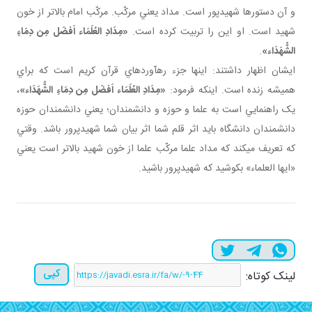
و آن دستورها شهيدپور است. مداد يعني مرکّب. مرکّب امام بالاتر از خون
شهيد است. او اين را تربيت کرده است.
«مِدَادِ العُلَمَاء اَفضَل مِن دِمَاءِ
الشُّهَدَاء»
.
ایشان اظهار داشتند: اينها جزء رهآوردهاي قرآن کريم است که براي
هميشه زنده است. اينکه فرمود:
«مِدَادِ العُلَمَاء اَفضَل مِن دِمَاءِ الشُّهَدَاء»
،
يک راهنمايي است به علما و حوزه و دانشمندان؛ يعني دانشمندان حوزه
دانشمندان دانشگاه بايد اثر قلم شما اثر بيان شما شهيدپرور باشد. وقتي
که تعريف مي کند که مداد علما مرکّب علما از خون شهيد بالاتر است يعني
«ايها العلماء» بکوشيد که شهيدپرور باشيد.
کپی
لینک کوتاه: