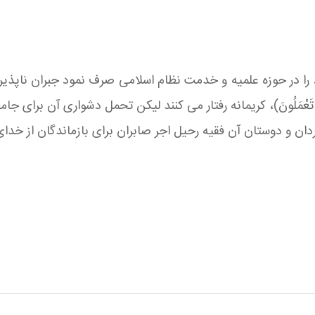
در حوزه علميه و خدمت نظام اسلامى صرف نمود جبران ناپذير بود، هر
جَنَّةَ بِمَا كُنْتُمْ تَعْمَلُونَ)، كريمانه رفتار مى كنند ليكن تحمل دشوارى آن ب
ان و دوستان آن فقيه رحيل اجر صابران براى بازماندگان از خد