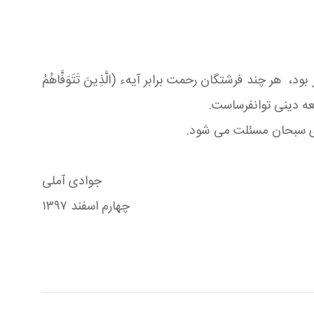
 چند فرشتگان رحمت برابر آيهء (الَّذِينَ تَتَوَفَّاهُمُ
راى جامعه دينى توانفرساست.
اى سبحان مسئلت مى شود.
جوادى آملى
چهارم اسفند ١٣٩٧