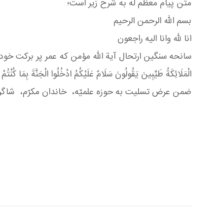
متن پیام معظم له به شرح زیر است؛
بسم الله الرحمن الرحيم
انا لله وانا اليه راجعون
سانحه سنگين ارتحال آية الله مؤمن كه عمر پر بركت خود را 
الْمَلَائِكَةُ طَيِّبِينَ يَقُولُونَ سَلَامٌ عَلَيْكُمُ ادْخُلُوا الْ
ضمن عرض تسليت به حوزه علميّه، خاندان مكرّم، شاگرد