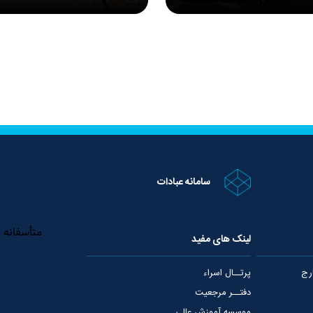
سامانه عبادات
لینک های مفید
رج
پرتــال اسراء
دفتــر مرجعیت
موسسه آموزش عالی