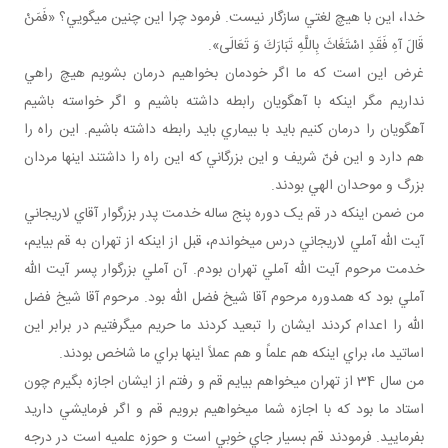
خدا، اين با هيچ لغتي سازگار نيست. فرمود چرا اين چنين مي گويي؟ «فَمَنْ
قَالَ آهِ فَقَدِ اسْتَغَاثَ بِاللَّهِ تَبَارَكَ وَ تَعَالَى».
غرض اين است که ما اگر خودمان بخواهيم درمان بشويم هيچ راهي
نداريم مگر اينکه با آه گويان رابطه داشته باشيم و اگر خواسته باشيم
آه گويان را درمان کنيم بايد با بيماري بايد رابطه داشته باشيم. اين راه را
هم دارد و اين فنّ شريف و اين بزرگاني که اين راه را داشتند اينها مردان
بزرگ و موحدان الهي بودند.
من ضمن اينکه در قم يک دوره پنج ساله خدمت پدر بزرگوار آقاي لاريجاني
آيت الله آملي لاريجاني درس مي خواندم، قبل از اينکه از تهران به قم بيايم،
خدمت مرحوم آيت الله آملي تهران بودم. آن آملي بزرگوار پسر آيت الله
آملي بود که همدوره مرحوم آقا شيخ فضل الله بود. مرحوم آقا شيخ فضل
الله را اعدام کردند ايشان را تبعيد کردند ما حريم مي گرفتيم در برابر اين
اساتيد ما، براي اينکه هم علماً و هم عملاً اينها براي ما شاخص بودند.
من سال 34 از تهران مي خواهم بيايم قم و رفتم از ايشان اجازه بگيرم چون
استاد ما بود که با اجازه شما مي خواهيم برويم قم و اگر فرمايشي داريد
بفرماييد. فرمودند قم بسيار جاي خوبي است و حوزه علميه است در درجه