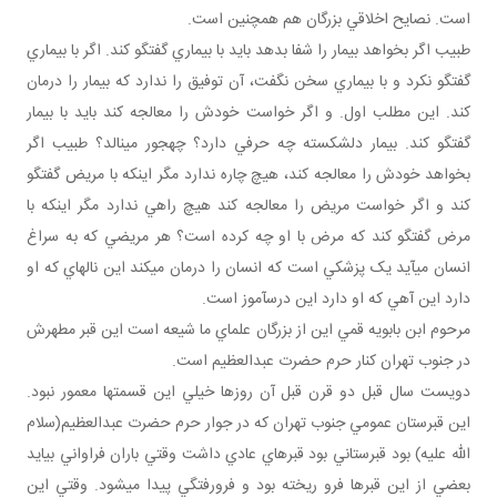
است. نصايح اخلاقي بزرگان هم همچنين است.
طبيب اگر بخواهد بيمار را شفا بدهد بايد با بيماري گفتگو کند. اگر با بيماري
گفتگو نکرد و با بيماري سخن نگفت، آن توفيق را ندارد که بيمار را درمان
کند. اين مطلب اول. و اگر خواست خودش را معالجه کند بايد با بيمار
گفتگو کند. بيمار دل شکسته چه حرفي دارد؟ چه جور مي نالد؟ طبيب اگر
بخواهد خودش را معالجه کند، هيچ چاره ندارد مگر اينکه با مريض گفتگو
کند و اگر خواست مريض را معالجه کند هيچ راهي ندارد مگر اينکه با
مرض گفتگو کند که مرض با او چه کرده است؟ هر مريضي که به سراغ
انسان مي آيد يک پزشکي است که انسان را درمان مي کند اين ناله اي که او
دارد اين آهي که او دارد اين درس آموز است.
مرحوم ابن بابويه قمي اين از بزرگان علماي ما شيعه است اين قبر مطهرش
در جنوب تهران کنار حرم حضرت عبدالعظيم است.
دويست سال قبل دو قرن قبل آن روزها خيلي اين قسمت ها معمور نبود.
اين قبرستان عمومي جنوب تهران که در جوار حرم حضرت عبدالعظيم(سلام
الله عليه) بود قبرستاني بود قبرهاي عادي داشت وقتي باران فراواني بيايد
بعضي از اين قبرها فرو ريخته بود و فرورفتگي پيدا مي شود. وقتي اين