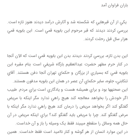
باران فراوان آمد
يکي از آن قبرهايي که شکسته شد و آثارش درآمد ديدند هنوز تازه است.
بررسي کردند ديدند که قبر مرحوم ابن بابويه قمي است. ابن بابويه قمي
هزار سال قبل رحلت کردند.
اين بدن تازه، بررسي کردند ديدند بدن ابن بابويه قمي است که الآن آنجا
در کنار حرم مطهر حضرت عبدالعظيم بارگاه شريفي است بنام مقبره ابن
بابويه قمي که بسياري از بزرگان و حکماي تهران آنجا دفن هستند. آقاي
تنکابني، جلوه، ساير حکماي آن عصر در همان ابن بابويه مدفون هستند.
اين صحنه ها بود و براي هميشه هست و يادگاري است براي مردم. طبيب
اگر خودش را بخواهد معالجه کند هيچ راهي ندارد مگر اينکه با مريض
گفتگو کند اگر بخواهد مريض را درمان کند هيچ راهي ندارد مگر اينکه با
مرض گفتگو کند. چرا با مريض بايد گفتگو کند؟ براي اينکه مريض در آن
حال همه وسائل را منقطع مي بيند فقط يک وسيله را باز و آن خداست.
در اين موارد انسان از هر گوشه و کنار نااميد است فقط خداست. همين