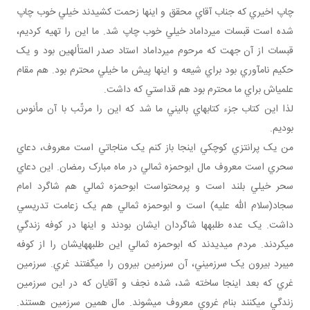
چاپ اخيري که جناب آقاي محقق و اينها زحمت کشيدند خيلي خوب چاپ
شده است قبسات ميرداماد خيلي خوب چاپ شد. ما اين را تهيه کرديم،
قبسات از آن جهت که مرحوم ميرداماد استاد صدر المتألهين بود و يک
حکيم نام آوري بود براي شيعه و اينها پيش ما خيلي محترم بود. هم مقام
علمي اش براي ما محترم بود هم قداستي که داشت.
لذا اين کتاب جزء کتاب هاي باليني ما شد که اين را مرتّب با آن مأنوس
بوديم.
من يک پرانتزي کوچکي اينجا باز کنم يک مناجاتي است معروف، دعاي
سحري است معروف مال ابوحمزه ثمالي در ماه مبارک رمضان. اين دعاي
سحر خيلي بلند است و پرمحتواست ابوحمزه ثمالي هم شاگرد امام
سجاد(سلام الله عليه) است و ابوحمزه ثمالي هم يک زعامت تدريسي
داشت. يک عده طلبه ها شاگردان ايشان بودند و اينها در کوفه زندگي
مي کردند. مردم مي ديدند که ابوحمزه ثمالي اين طلبه هايشان را از کوفه
مي برد بيرون يک سرزميني، آن سرزمين بيرون را مي گفتند غري. سرزمين
غري که بعد اينجا ساخته شد، شده نجف و آقايان که در اين سرزمين
زندگي مي کنند بنام غروي معروف مي شوند. مال همين سرزمين هستند.