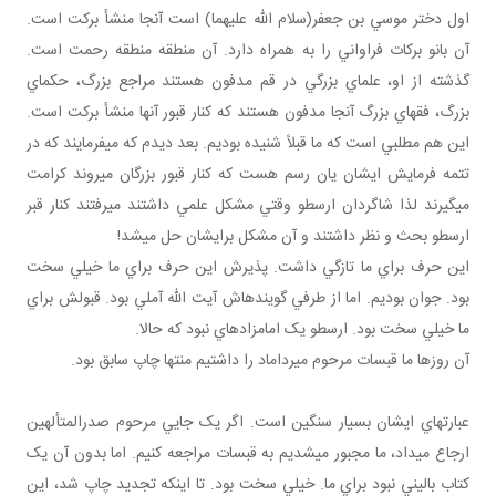
اول دختر موسي بن جعفر(سلام الله عليهما) است آنجا منشأ برکت است.
آن بانو برکات فراواني را به همراه دارد. آن منطقه منطقه رحمت است.
گذشته از او، علماي بزرگي در قم مدفون هستند مراجع بزرگ، حکماي
بزرگ، فقهاي بزرگ آنجا مدفون هستند که کنار قبور آنها منشأ برکت است.
اين هم مطلبي است که ما قبلاً شنيده بوديم. بعد ديدم که مي فرمايند که در
تتمه فرمايش ايشان يان رسم هست که کنار قبور بزرگان مي روند کرامت
مي گيرند لذا شاگردان ارسطو وقتي مشکل علمي داشتند مي رفتند کنار قبر
ارسطو بحث و نظر داشتند و آن مشکل برايشان حل مي شد!
اين حرف براي ما تازگي داشت. پذيرش اين حرف براي ما خيلي سخت
بود. جوان بوديم. اما از طرفي گوينده اش آيت الله آملي بود. قبولش براي
ما خيلي سخت بود. ارسطو يک امامزاده اي نبود که حالا.
آن روزها ما قبسات مرحوم ميرداماد را داشتيم منتها چاپ سابق بود.
عبارت هاي ايشان بسيار سنگين است. اگر يک جايي مرحوم صدرالمتألهين
ارجاع مي داد، ما مجبور مي شديم به قبسات مراجعه کنيم. اما بدون آن يک
کتاب باليني نبود براي ما. خيلي سخت بود. تا اينکه تجديد چاپ شد، اين