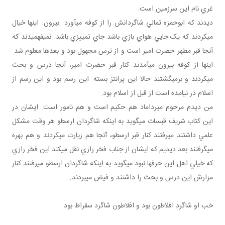
غري نام اين سرزمين است.
ديدند که ابوحمزه ثمالي شاگردانش را از کوفه مي آورد بيرون. اينها خيال
مي کردند که يک جايي هواي بازي باشد جاي تمييزي باشد. نمي فهميدند که
آنجا قبر مطهر حضرت امير است و از ترس مجهول بود و بعدها معلوم شد.
اينها از کوفه بيرون مي آمدند کنار قبر حضرت امير، آنجا درس و بحث
مي کردند و برمي گشتند حالا اين پرانتز بسته. اين رسم بود و اين رسم از
اسلام در نيامده است از قبل از اسلام بود.
من ديدم مرحوم ميرداماد هم حکيم است و هم نامور است. ايشان در
اين کتاب شريف قبسات مي گويد به اينکه شاگردان ارسطو هر وقت مشکل
علمي داشتند مي رفتند کنار قبر ارسطو، آنجا هم زيارت مي کردند و هم بهره
مي گرفتند بعد ديديم که ايشان از جناب فخر رازي نقل مي کند اين فخر رازي
که خيلي اهل اين حرف ها نبود مي گويد به اينکه شاگردان ارسطو مي رفتند کنار
مزارش اين درس و بحث را داشتند و فيض مي بردند.
خب او شاگرد افلاطون بود و افلاطون شاگرد سقراط بود