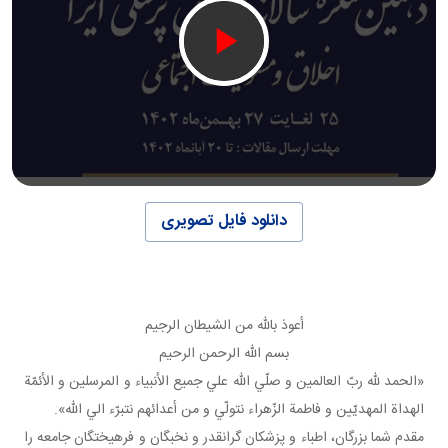
دانلود فایل تصویری
أعوذ بالله من الشيطان الرجيم
بسم الله الرحمن الرحيم
«الحمد لله ربّ العالمين و صلّي الله علي جميع الأنبياء و المرسلين و الأئمّة
الهداة المهديّين و فاطمة الزّهراء نتولّي و من أعدائهم نتبرّء الي الله».
مقدم شما بزرگان، اطباء و پزشکان گرانقدر و نخبگان و فرهيختگان جامعه را