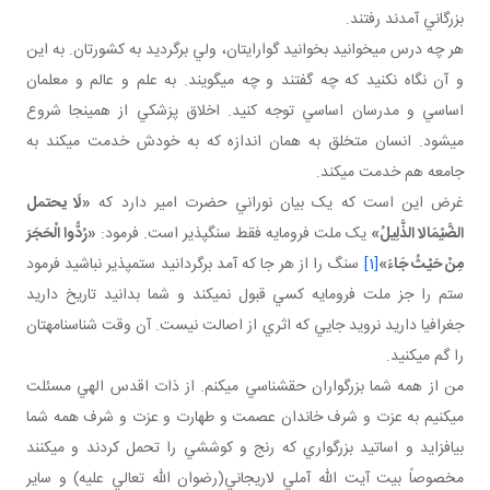
بزرگاني آمدند رفتند.
هر چه درس مي خوانيد بخوانيد گوارايتان، ولي برگرديد به کشورتان. به اين
و آن نگاه نکنيد که چه گفتند و چه مي گويند. به علم و عالم و معلمان
اساسي و مدرسان اساسي توجه کنيد. اخلاق پزشکي از همين جا شروع
مي شود. انسان متخلق به همان اندازه که به خودش خدمت مي کند به
جامعه هم خدمت مي کند.
غرض اين است که يک بيان نوراني حضرت امير دارد که
«لَا يحتمل
الضَّيْمَالا الذَّلِيلُ‏»
يک ملت فرومايه فقط سنگ پذير است. فرمود:
«رُدُّوا الْحَجَرَ
مِنْ حَيْثُ جَاءَ»
[1]
سنگ را از هر جا که آمد برگردانيد ستم پذير نباشيد فرمود
ستم را جز ملت فرومايه کسي قبول نمي کند و شما بدانيد تاريخ داريد
جغرافيا داريد نرويد جايي که اثري از اصالت نيست. آن وقت شناسنامه تان
را گم مي کنيد.
من از همه شما بزرگواران حق شناسي مي کنم. از ذات اقدس الهي مسئلت
مي کنيم به عزت و شرف خاندان عصمت و طهارت و عزت و شرف همه شما
بيافزايد و اساتيد بزرگواري که رنج و کوششي را تحمل کردند و مي کنند
مخصوصاً بيت آيت الله آملي لاريجاني(رضوان الله تعالي عليه) و ساير