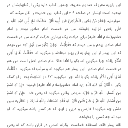
ابن بابويه معروف صدوق معروف چندين کتاب دارد يکي از کتاب هايشان در
توحيد است ايشان در صفحه 219 اين کتاب اين حديث را نقل مي کند که
مي فرمايد جَعْفَرُ بْنُ يَحْيَى الْخُزَاعِيُّ عَنْ أَبِيهِ قَالَ: دَخَلْتُ مَعَ أَبِي عَبْدِ اللَّهِ ع
عَلَى بَعْضِ مَوَالِيهِ يَعُودُهُ» من در خدمت امام صادق بودم و امام
صادق(سلام الله عليه) براي عيادت يک بيماري حرکت کردند من در خدمت
امام صادق بودم و من ديدم که «فَرَأَيْتُ الرَّجُلَ يُكْثِرُ مِنْ قَوْلِ آهِ» من ديدم
که اين بيمار از اين پهلو به آن پهلو مي غلطد و مي گويد آه. «فَقُلْتُ لَهُ يَا أَخِي
اذْكُرْ رَبَّكَ» چرا مي گويي آه، بگو يا الله! حالا امام صادق اصل است من هم
در خدمت امام صادق. اين بيمار هم مي گويد آه و مرتّب آه مي گويد. «فَقُلْتُ
لَهُ يَا أَخِي اذْكُرْ رَبَّكَ» بگو يا الله. چرا مي گوييد آه؟ «وَ اسْتَغِثْ بِهِ» از او کمک
بگير. «فَقَالَ أَبُو عَبْدِ اللَّهِ ع» امام صادق(سلام الله عليه) فرمود: «إِنَّ آهِ اسْمٌ
مِنْ أَسْمَاءِ اللَّهِ عَزَّ وَ جَلَّ» مريض وقتي مي گويد آه يعني خدا. «إِنَّ آهِ اسْمٌ
مِنْ أَسْمَاءِ اللَّهِ عَزَّ وَ جَلَّ فَمَنْ قَالَ آهِ فَقَدِ اسْتَغَاثَ بِاللَّهِ تَبَارَكَ وَ تَعَالَى» ببين
دلش چه مي گويد؟ فارسي و عربي و اينها که هر کسي باشد مي گويد آه. او
مي داند چه کسي را بخواهد.
ناله بيمار فقط استغاثه خداست. وگرنه اسمي در قرآن باشد که آه يعني