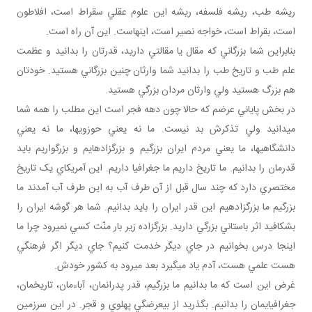
ريشه طب، ريشه فلسفه، ريشه اين علوم عقلي سقراط است، افلاطون
است، بقراط است، خواجه نصير است، اينهاست. اين آن راه است.
بنابراين شما بزرگاني که مقال يا مقالتي داريد، قدرتان را بدانيد و عظمت
علم طب و تاريخ طب را بدانيد شما وارثان چنين بزرگاني هستيد. خودتان
هم بزرگ هستيد ولي وارثان مردان بزرگي هستيد.
در بخش پاياني عرضم که حالا چون دهه فجر است اين مطلب را همه شما
مي دانيد ولي تذکرش بد نيست. ما نه يعني حوزوي ها، ما نه يعني
دانشگاهي ها، ما يعني مردم ايران بزرگيم و بزرگ زاده ايم و بزرگواريم بايد
قدرمان را بدانيم. ما تاريخ داريم ما جغرافيا داريم. اين آمريکاي يک تاريخ
مختصري دارد که چند سال قبل از آن طرف آب به اين طرف آب آمدند ما
بزرگيم ما بزرگ زاده يم اين قدر ايران را بايد بدانيم. شما هر گوشه ايران را
بشکافيد اثر باستاني بزرگي داريد. بزرگ زاده زير بار منّت کسي نمي رود چرا ما
اينجا درس بخوانيم در جاي ديگر خدمت کنيم؟ جاي ديگر اگر فرهنگي
هست علمي هست، آدم ياد مي گيرد بعد مي رود به کشور خودش.
غرض اين است که ما بدانيم ما بزرگيم، قدر پدرانمان، آباءمان، تاريخمان،
جغرافيايمان را بدانيم. بگذريد از بي عرضگي پهلوي و قجر. در اين سرزمين