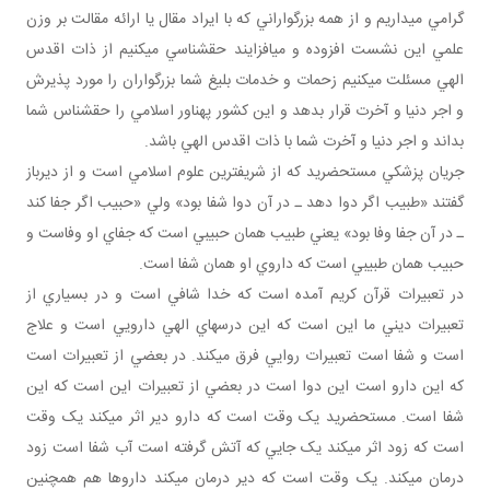
گرامي مي داريم و از همه بزرگواراني که با ايراد مقال يا ارائه مقالت بر وزن
علمي اين نشست افزوده و مي افزايند حق شناسي مي کنيم از ذات اقدس
الهي مسئلت مي کنيم زحمات و خدمات بليغ شما بزرگواران را مورد پذيرش
و اجر دنيا و آخرت قرار بدهد و اين کشور پهناور اسلامي را حق شناس شما
بداند و اجر دنيا و آخرت شما با ذات اقدس الهي باشد.
جريان پزشکي مستحضريد که از شريف ترين علوم اسلامي است و از ديرباز
گفتند «طبيب اگر دوا دهد ـ در آن دوا شفا بود» ولي «حبيب اگر جفا کند
ـ در آن جفا وفا بود» يعني طبيب همان حبيبي است که جفاي او وفاست و
حبيب همان طبيبي است که داروي او همان شفا است.
در تعبيرات قرآن کريم آمده است که خدا شافي است و در بسياري از
تعبيرات ديني ما اين است که اين درس هاي الهي دارويي است و علاج
است و شفا است تعبيرات روايي فرق مي کند. در بعضي از تعبيرات است
که اين دارو است اين دوا است در بعضي از تعبيرات اين است که اين
شفا است. مستحضريد يک وقت است که دارو دير اثر مي کند يک وقت
است که زود اثر مي کند يک جايي که آتش گرفته است آب شفا است زود
درمان مي کند. يک وقت است که دير درمان مي کند داروها هم همچنين