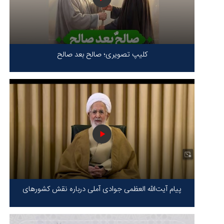
کلیپ تصویری؛ صالح بعد صالح
پیام آیت‌الله العظمی جوادی آملی درباره نقش کشورهای
محور مقاومت / حقیقت محور مقاومت یعنی ایستادگی در
برابر ظلم!