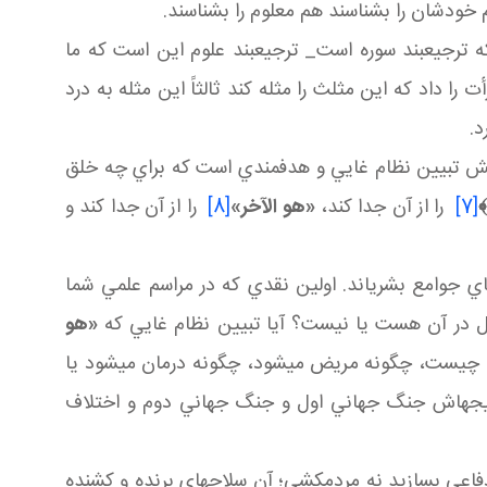
م خودشان را بشناسند هم معلوم را بشناسند.
ترجيع بند سوره است_ ترجيع بند علوم اين است که ما
را داد که اين مثلث را مثله کند ثالثاً اين مثله به درد
د.
ش تبيين نظام غايي و هدفمندي است که براي چه خلق
[7]
را از آن جدا کند،
«هو الآخر»
[8]
را از آن جدا کند و
هاي جوامع بشري اند. اولين نقدي که در مراسم علمي شما
اول در آن هست يا نيست؟ آيا تبيين نظام غايي که
«هو
 چيست، چگونه مريض مي شود، چگونه درمان مي شود يا
نتيجه اش جنگ جهاني اول و جنگ جهاني دوم و اختلاف
 دفاعي بسازيد نه مردم کشي؛ آن سلاح هاي برنده و کشنده