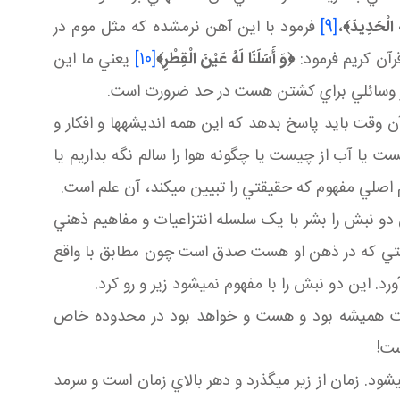
َهُ الْحَدِيدَ
﴾
،
[9]
فرمود با اين آهن نرم شده که مثل موم در
رآن کريم فرمود:
﴿
وَ أَسَلَنَا لَهُ عَيْنَ الْقِطْرِ
﴾
[10]
يعني ما اين
 اگر وسائلي براي کشتن هست در حد ضرورت است.
وقت بايد پاسخ بدهد که اين همه انديشه ها و افکار و
ست يا آب از چيست يا چگونه هوا را سالم نگه بداريم يا
 اصلي مفهوم که حقيقتي را تبيين مي کند، آن علم است.
ين دو نبش را بشر با يک سلسله انتزاعيات و مفاهيم ذهني
 حقيقتي که در ذهن او هست صدق است چون مطابق با واقع
د. اين دو نبش را با مفهوم نمي شود زير و رو کرد.
عيت هميشه بود و هست و خواهد بود در محدوده خاص
ست!
 شود. زمان از زير مي گذرد و دهر بالاي زمان است و سرمد