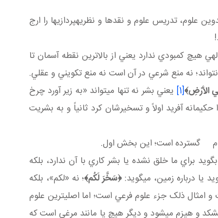
ن علوم، تدريس علوم و نقدها و نظريه پردازی ها را ارج
!
ي هيچ کمبودي ندارد يعني از بالاترين نقطه آسمان تا
تواند؛ نه منع شرعي در آن است نه منع تکويني و عقلي.
فِي الأرْضِ
﴾
[1]
يعني بشر نه تنها مي تواند «به زير آورد چرخ
حکيمانه آفريد اولاً و تسخيرشان کرد ثانياً و به بشريت
معلوم گسترده است؛ اين بخش اول.
د براي ما خلق نشده يا بشر کاري با آن ندارد، بلکه
يد يا درباره زمين، می گويد:
﴿
سَخَّرَ لَكُم
﴾
؛ نه «لکم»، بلکه
و امثال ذلک جزء علوم فرعي است؛ اما اصلي ترين علوم
شکد و هيزم مي شود و ديگر هيچ يا مانند مرغي است که