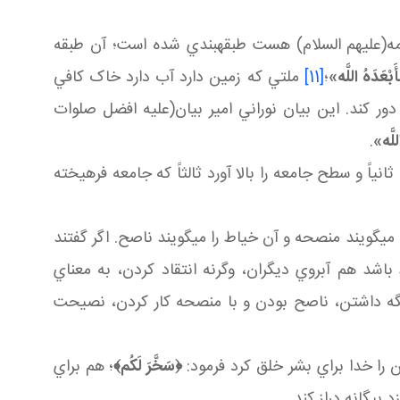
ائمه(عليهم السلام) هست طبقه بندي شده است؛ آن طبقه
َبْعَدَهُ اللَّه‏»
؛
[11]
ملتي که زمين دارد آب دارد خاک کافي
ر کند. اين بيان نوراني امير بيان(عليه افضل صلوات
للَّه‏»
.
نياً و سطح جامعه را بالا آورد ثالثاً که جامعه فرهيخته
يند منصحه و آن خياط را مي گويند ناصح. اگر گفتند
اشد هم آبروي ديگران، وگرنه انتقاد کردن، به معناي
ه داشتن، ناصح بودن و با منصحه کار کردن، نصيحت
ن را خدا براي بشر خلق کرد فرمود:
﴿
سَخَّرَ لَکُم
﴾
؛ هم براي
بيگانه دراز کند.