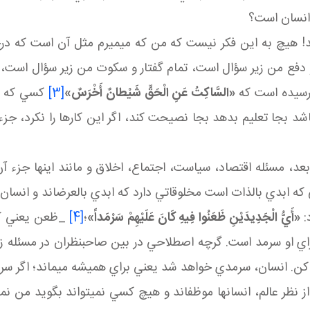
 انسان است؟
 شد! هيچ به اين فکر نيست که من که مي ميرم مثل آن است که 
 دفع من زير سؤال است، تمام گفتار و سکوت من زير سؤال است، ح
) رسيده است که
«السَّاکِتُ عَنِ الْحَقِّ شَيْطانٌ أَخْرَسٌ»
[3]
کسي که با
 بجا تعليم بدهد بجا نصيحت کند، اگر اين کارها را نکرد، جزء
عد، مسئله اقتصاد، سياست، اجتماع، اخلاق و مانند اينها جزء 
که ابدي بالذات است مخلوقاتي دارد که ابدي بالعرض اند و انسا
د:
«أَيُّ الْجَدِيدَيْنِ ظَعَنُوا فِيهِ كَانَ‏ عَلَيْهِمْ‏ سَرْمَداً»
؛
[4]
_ظعن يعني کو
راي او سرمد است. گرچه اصطلاحي در بين صاحب نظران در مسئله 
ساکن. انسان، سرمدي خواهد شد يعني براي هميشه مي ماند؛ اگر س
 نظر عالم، انسان ها موظف اند و هيچ کسي نمي تواند بگويد من نمي 