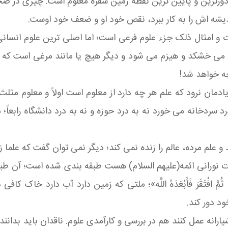
ا دورترین و پایین ترین نقطه زمین سفره معلوم است. چیزی در ص
ندیشه اش را به کار ببرد، نقص خود او و ضعف خود اوست.
رت و امثال ذلک جزء علوم فرعی است؛ اما اصلی ترین علوم انسا
 می خشکد و هیزم می شود و دیگر هیچ یا مانند مرغی است که د
چه خواهد شد!
ادمان نرود که علم هر چه دارد از معلوم است اولاً و معلوم مثل
ه درد سردخانه می خورد نه به درد حوزه و نه به درد دانشگاه رابع
 علم مرده، عالم را زنده نمی کند؛ دیگر نمی توان گفت که علما ز
انات نورانی ائمه(علیهم السلام) هست طبقه بندی شده است؛ آن طب
باً ثُمَّ افْتَقَرَ فَأَبْعَدَهُ اللَّه‏»؛ ملتی که زمین دارد آب دارد 
د دور کند.
ارانه عمل کنند هم در بررسی و کارآمدی علوم. ناقدان باید بدانند