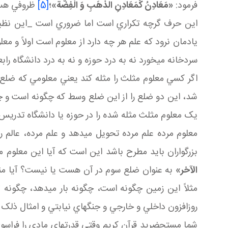
فرمود:
«مَعَادِنُ كَمَعَادِنِ الذَّهَبِ وَ الْفِضَّة»؛
[5]
ظروفي هستند
اين حرف گرچه تکراري است اما ضروري است _اين نظير
يادمان نرود که علم هر چه دارد از معلوم است اولاً و معل
سردخانه مي خورد نه به درد حوزه و نه به درد دانشگاه را
اگر کسي معلوم مثلث را مثله کند يعني معلومي که ض
شد، اين دو ضلع را از اين ضلع وسط که چگونه است و چه 
يک معلوم مثلث مثله شده را در حوزه يا دانشگاه تدريس 
معلوم مرده علم مرده تحويل مي دهد و علم مرده، عالم را
بزرگواران بايد مطرح باشد اين است که آيا اين معلوم 
الآخر»
به عنوان ضلع سوم در آن هست يا نيست؟ آيا منح
مثلاً اين زمين چگونه است، چگونه بار مي دهد، چگون
روزافزون داخلي و خارجي و جنگ هاي نيابتي و امثال ذلک
شما مستحضريد قرآن کريم وقتي قدرت هاي مادي را فراسوي ا