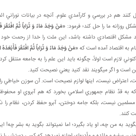
مل کنند هم در بررسي و کارآمدي علوم. آنچه در بيانات نوراني 
ل روزانه ما را حل کند؛ فرمود:
«مَنْ وَجَدَ مَاءً وَ تُرَاباً ثُمَّ افْتَقَرَ فَأ
د مشکل اقتصادي داشته باشد، اين ملت را خدا از رحمت خود دو
مام به اقتصاد آمده است که
«مَنْ وَجَدَ مَاءً وَ تُرَاباً ثُمَّ افْتَقَرَ فَأَبْعَدَهُ ا
ني لازم است اولاً، چگونه بايد اين علم را به جامعه منتقل کرد ثا
ن است و اگر مي گويند نقد کنيد يعني نصيحت کنيد.
اض نيست، اينها لوازم نصيحت است. آن سوزن خياطي را مي گو
که به قدّ نظام جمهوري اسلامي بخورد که هم آبروي او محفوظ ب
مين نيست، بلکه جامه دوختن، آبرو حفظ کردن، نظام را نگ
ت کنند.
يد به من چه، او ياد بگيرد؛ اما نمي تواند بگويد به بشر چه! اي
ن سفره و مائده و مأدبه اي اجازه نمي دهد که کسي دستش را نزد 