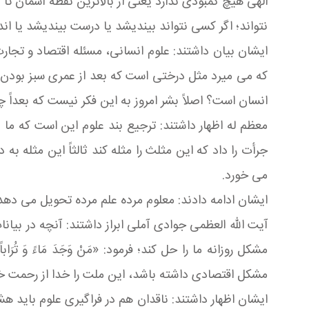
الهی هیچ کمبودی ندارد یعنی از بالاترین نقطه آسمان ت
نتواند؛ اگر کسی نتواند بیندیشد یا درست بیندیشد یا ا
ایشان بیان داشتند: علوم انسانی، مسئله اقتصاد و تجا
که می میرد مثل درختی است که بعد از عمری سبز بودن
انسان است؟ اصلاً بشر امروز به این فکر نیست که بعداً 
معظم له اظهار داشتند: ترجیع بند علوم این است که ما ی
جرأت را داد که این مثلث را مثله کند ثالثاً این مثله ب
می خورد.
ایشان ادامه دادند: معلوم مرده علم مرده تحویل می دهد و
آیت الله العظمی جوادی آملی ابراز داشتند: آنچه در بی
مشکل روزانه ما را حل کند؛ فرمود: «مَنْ وَجَدَ مَاءً وَ تُرَا
مشکل اقتصادی داشته باشد، این ملت را خدا از رحمت خو
ایشان اظهار داشتند: ناقدان هم در فراگیری علوم باید هشی