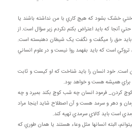
درختي خشک بشود که هيچ کاري با من نداشته باشند يا
تي آنجا که بايد اعتراض بکنم نکردم زير سؤال است. از
يد حق را مي گفت و نگفت يک شيطان دهن بسته است.
 تروکي است که بايد بفهمد روا نيست و در علوم انساني
آن است. خود انسان را بايد شناخت که او کيست و ثابت
ن براي هميشه هست و خواهد بود.
چ کردن_ فرمود انسان چه شب کوچ بکند بميرد و چه
زمان و دهر و سرمد هست و آن اصطلاح شايد اينجا مراد
رمدي است بايد کالاي سرمدي تهيه کند.
توانم، البته انسان ها مثل وعاء هستند يا همان طوري که