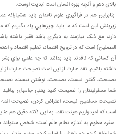
بالاي دهر و آنچه بهره انسان است ابديت اوست.
بنابراين هم در فراگيري علوم ناقدان بايد هشيارانه ع
زيرينش اين است که ما بايد چيزهايي ياد بگيريم که مشک
دارد، مع ذلک نيازمند به ديگري باشد فقير داشته باش
المصلين) است که در ترويج اقتصاد، تعليم اقتصاد و اهت
آن کساني که ناقدند بايد بدانند که چه علمي براي بشر کنو
داشته باشيم. نقد عبارت از اين است نصيحت عبارت از اي
نصيحت، گفتن نيست، نصيحت، نوشتن نيست، نصيحت، اعتر
شما مسئولينتان را نصيحت کنيد يعني جامه اي ببافيد 
نصيحت مسلمين نيست، اعتراض کردن، نصيحت ائمه مسل
است که اميدواريم هيئت نقد، به اين نکته دقيق هم عناي
سفره معلوم به اندازه نظام عالَم است؛ شخص مي تواند بگو
شما خلق کردم هم راهش را آسان کردم. چنين خدايي با چني