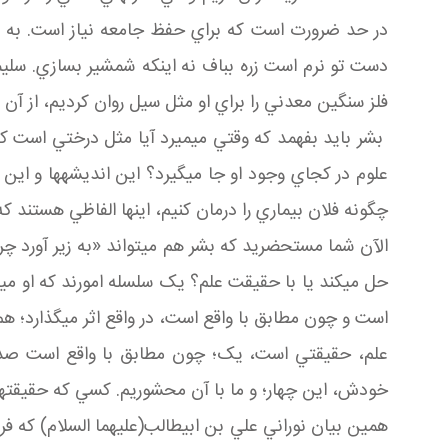
در حد ضرورت است که براي حفظ جامعه نياز است. به دا
دست تو نرم است زره بباف نه اينکه شمشير بسازي. سليم
فلز سنگين معدني را براي او مثل سيل روان کرديم، از 
بشر بايد بفهمد که وقتي مي ميرد آيا مثل درختي است ک
علوم در کجاي وجود او جا مي گيرد؟ اين انديشه ها و اين
چگونه فلان بيماري را درمان کنيم، اينها الفاظي هستند 
الآن شما مستحضريد که بشر هم مي تواند «به زير آورد چرخ
حل مي کند يا با حقيقت علم؟ يک سلسله امورند که او مي
است و چون مطابق با واقع است، در واقع اثر مي گذارد؛ هم م
علم، حقيقتي است، يک؛ چون مطابق با واقع است صدق
خودش، اين چهار؛ و ما با آن محشوريم. کسي که حقيقت هاي 
همين بيان نوراني علي بن ابي طالب(عليهما السلام) که فر