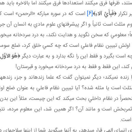
، ظرف ها فرق مي کنند استعدادها فرق مي کنند اما بالاخره بايد ه
 تکرار
﴿
فَبِأَيِّ آلاءِ
﴾
[6]
است که در سوره مبارکه «الرحمن» است که 
وم مثلث است ثانياً و اگر پيشرفت هاي علوم مادي به انسان آن جرأت 
بعاً؛ معلومي که سخن نگويد و هدايت نکند، به درد سردخانه مي خور
لع اولش تبيين نظام فاعلي است که چه کسي خلق کرد، ضلع سوم
است بگيرد و فقط اين را نگه بدارد و به عبارت ديگر
﴿
هُوَ الاَوَّل
﴾
کند، اين فقط و فقط به درد سردخانه مي خورد و قبرستان!
 زنده نمي کند؛ ديگر نمي توان گفت که علما زنده اند و جزء زنده 
مثلث است يا مثله شده؟ آيا تبيين نظام فاعلي به عنوان ضلع 
صراً در نظام داخلي بحث مي کند که اين چيست، مثلاً اين بدن
ه ثمربخش است و مانند آن؟ اگر همين شد، اين معلوم مرده، 
 است.
نبياي الهي قرار مي دهد، به آنها مي گويد شما از اينها سلاح هاي