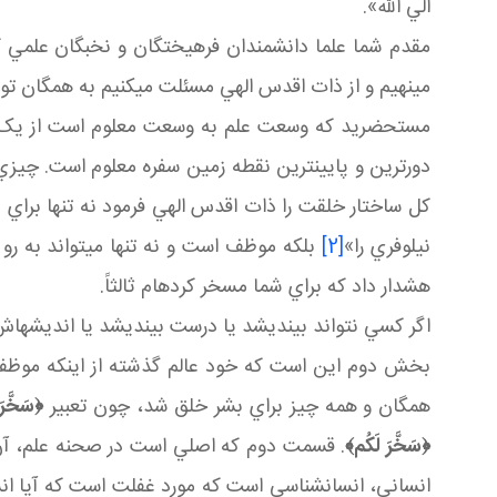
الي الله».
مقدم شما علما دانشمندان فرهيختگان و نخبگان علمي کشور
مي نهيم و از ذات اقدس الهي مسئلت مي کنيم به همگان تو
مستحضريد که وسعت علم به وسعت معلوم است از يک نظر و
دورترين و پايين ترين نقطه زمين سفره معلوم است. چيزي
کل ساختار خلقت را ذات اقدس الهي فرمود نه تنها براي 
نيلوفري را»
[2]
بلکه موظف است و نه تنها مي تواند به رو آ
هشدار داد که براي شما مسخر کرده ام ثالثاً.
اگر کسي نتواند بينديشد يا درست بينديشد يا انديشه 
بخش دوم اين است که خود عالم گذشته از اينکه موظف ا
همگان و همه چيز براي بشر خلق شد، چون تعبير
﴿
سَخَّرَ
﴿
سَخَّرَ لَكُم
﴾
. قسمت دوم که اصلي است در صحنه علم، آن ه
انساني، انسان شناسي است که مورد غفلت است که آيا ان