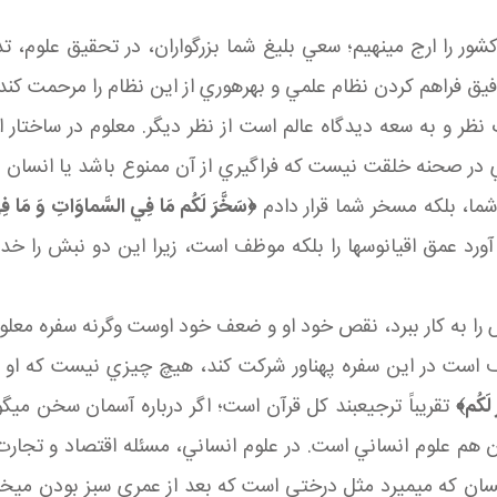
 را ارج مي نهيم؛ سعي بليغ شما بزرگواران، در تحقيق علوم، تدوي
فيق فراهم کردن نظام علمي و بهره وري از اين نظام را مرحمت کند
 به سعه ديدگاه عالم است از نظر ديگر. معلوم در ساختار اله
 در صحنه خلقت نيست که فراگيري از آن ممنوع باشد يا انسان ن
شما، بلکه مسخر شما قرار دادم
﴿
سَخَّرَ لَكُم مَا فِي السَّماوَاتِ وَ مَا 
ورد عمق اقيانوس ها را بلکه موظف است، زيرا اين دو نبش را خدا 
اش را به کار ببرد، نقص خود او و ضعف خود اوست وگرنه سفره 
ست در اين سفره پهناور شرکت کند، هيچ چيزي نيست که او بگوي
 لَكُم
﴾
تقريباً ترجيع بند کل قرآن است؛ اگر درباره آسمان سخن مي گو
م علوم انساني است. در علوم انساني، مسئله اقتصاد و تجارت 
سان که مي ميرد مثل درختي است که بعد از عمري سبز بودن مي خ