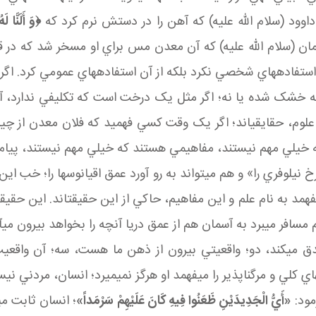
وود (سلام الله عليه) که آهن را در دستش نرم کرد که
﴿
وَ أَلَنَّا ل
ان (سلام الله عليه) که آن معدن مس براي او مسخر شد که در ق
آن استفاده هاي شخصي نکرد بلکه از آن استفاده هاي عمومي کرد.
ه خشک شده يا نه؛ اگر مثل يک درخت است که تکليفي ندارد، آن 
 علوم، حقايقي اند؛ اگر يک وقت کسي فهميد که فلان معدن از چي
که خيلي مهم نيستند، مفاهيمي هستند که خيلي مهم نيستند، پيام
 نيلوفري را» و هم می تواند به رو آورد عمق اقيانوس ها را؛ خب ا
 فهمد به نام علم و اين مفاهيم، حاکي از اين حقيقت اند. اين
سافر مي برد به آسمان هم از عمق دريا آنچه را بخواهد بيرون مي آور
 مي کند، دو؛ واقعيتي بيرون از ذهن ما هست، سه؛ آن واق
کلي و مرگ ناپذير را مي فهمد او هرگز نمي ميرد؛ انسان، مردني ني
مود:
«أَيُّ الْجَدِيدَيْنِ ظَعَنُوا فِيهِ كَانَ‏ عَلَيْهِمْ‏ سَرْمَداً»
؛ انسان ثابت مي