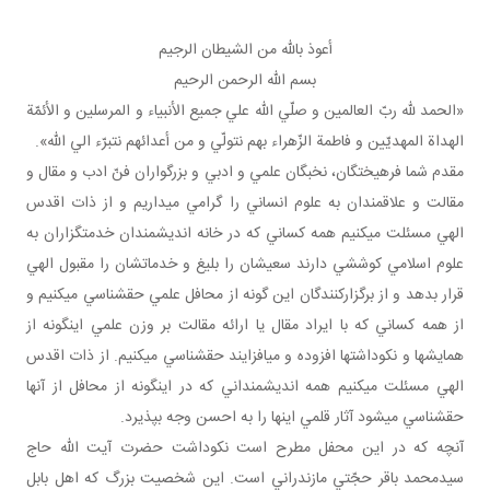
أعوذ بالله من الشيطان الرجيم
بسم الله الرحمن الرحيم
«الحمد لله ربّ العالمين و صلّي الله علي جميع الأنبياء و المرسلين و الأئمّة
الهداة المهديّين و فاطمة الزّهراء بهم نتولّي و من أعدائهم نتبرّء الي الله».
مقدم شما فرهيختگان، نخبگان علمي و ادبي و بزرگواران فنّ ادب و مقال و
مقالت و علاقمندان به علوم انساني را گرامي مي داريم و از ذات اقدس
الهي مسئلت مي کنيم همه کساني که در خانه انديشمندان خدمتگزاران به
علوم اسلامي کوششي دارند سعيشان را بليغ و خدماتشان را مقبول الهي
قرار بدهد و از برگزارکنندگان اين گونه از محافل علمي حق شناسي مي کنيم و
از همه کساني که با ايراد مقال يا ارائه مقالت بر وزن علمي اين گونه از
همايش ها و نکوداشت ها افزوده و مي افزايند حق شناسي مي کنيم. از ذات اقدس
الهي مسئلت مي کنيم همه انديشمنداني که در اين گونه از محافل از آنها
حق شناسي مي شود آثار قلمي اينها را به احسن وجه بپذيرد.
آنچه که در اين محفل مطرح است نکوداشت حضرت آيت الله حاج
سيدمحمد باقر حجّتي مازندراني است. اين شخصيت بزرگ که اهل بابل