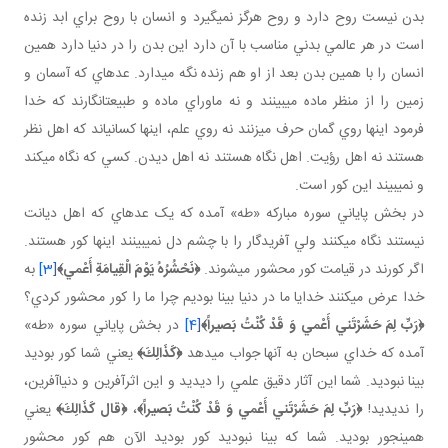
بدن نيست روح دارد و روح هرگز نمي گيرد و انسان با روح براي ابد زنده
است در هر عالمي بدني مناسب با آن دارد اين بدن را در دنيا دارد همين
انسان را با همين بدن بعد از او هم زنده نگه مي دارد. عده اي که آسمان و
زمين را از منظر ماده مي بينند و نه ماوراي ماده و طبيعت انگارند که خدا
فرمود اينها روي گمان حرف مي زنند نه روي علم، اينها کسانياند که اهل نظر
هستند نه اهل رؤيت. اهل نگاه هستند نه اهل ديدن. کسي که نگاه مي کند
و نمي بيند اين کور است.
در بخش پاياني سوره مبارکه «طه» آمده که يک عده اي که اهل ديانت
نيستند نگاه مي کنند ولي آفريدگار را با چشم دل نمي بينند اينها کور هستند.
اگر کورند در قيامت کور محشور مي شوند.
﴿
نَحْشُرُهُ يَوْمَ الْقِيامَةِ أَعْمي
﴾
[3]
به
خدا عرض مي کنند خدايا ما در دنيا بينا بوديم چرا ما را کور محشور کردي؟
﴿
رَبِّ لِمَ حَشَرْتَني‏ أَعْمي‏ وَ قَدْ كُنْتُ بَصيراً
﴾
[4]
در بخش پاياني سوره «طه»
آمده که خداي سبحان به آنها جواب مي دهد
﴿كَذَالِكَ﴾
يعني شما کور بوديد
بينا نبوديد. شما اين آثار دقيق علمي را ديديد و اين اثرآفرين و دنياآفرين،
را نديديد!
﴿
رَبِّ لِمَ حَشَرْتَني‏ أَعْمي‏ وَ قَدْ كُنْتُ بَصيراً
﴾
،
﴿قال كَذَالِكَ﴾
يعني
همين جور بوديد. شما که بينا نبوديد کور بوديد الآن هم کور محشور