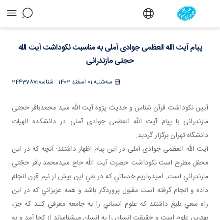
پیام آیت الله العظمی جوادی آملی به مناسبت
نکوداشت آیت الله حجتی مازندرانی - دفتر
پیام آیت الله العظمی جوادی آملی به مناسبت نکوداشت آیت الله
حجتی مازندرانی
سه‌شنبه 01 اسفند 1402
شناسه:
2443787
آیین نکوداشت قرآن شناس و حدیث پژوه آیت الله سید محمدباقر حجتی
مازندرانی با پیام آیت الله العظمی جوادی آملی در دانشکده الهیات
دانشگاه تهران برگزار گردید.
آیت الله العظمی جوادی آملی در این پیام اظهار داشتند: آنچه که در اين
محفل مطرح است نکوداشت حضرت آيت الله حاج سيدمحمد باقر حجّتي
مازندراني است. اميدواريم خدماتي که در طي اين بيش از نيم قرن انجام
داده و انجام گرفته است مقبول پروردگار باشد و همه عزيزاني که در اين
راه سعي بليغ داشتند که علوم انساني را به جامعه معرفي کنند که جزء
بهترين علوم است و حقيقت انسان را به انسان مي شناساند از کجا آمد و به