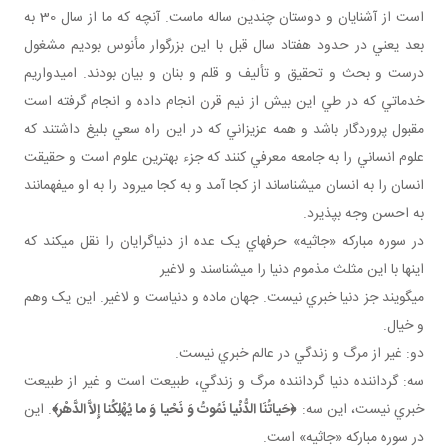
است از آشنايان و دوستان چندين ساله ماست. آنچه که ما از سال 30 به
بعد يعني در حدود هفتاد سال قبل با اين بزرگوار مأنوس بوديم مشغول
درست و بحث و تحقيق و تأليف و قلم و بنان و بيان بودند. اميدواريم
خدماتي که در طي اين بيش از نيم قرن انجام داده و انجام گرفته است
مقبول پروردگار باشد و همه عزيزاني که در اين راه سعي بليغ داشتند که
علوم انساني را به جامعه معرفي کنند که جزء بهترين علوم است و حقيقت
انسان را به انسان مي شناساند از کجا آمد و به کجا مي رود را به او مي فهمانند
به احسن وجه بپذيرد.
در سوره مبارکه «جاثيه» حرف هاي يک عده از دنياگرايان را نقل مي کند که
اينها با اين مثلث مذموم دنيا را مي شناسند و لاغير
مي گويند جز دنيا خبري نيست. جهان ماده و دنياست و لاغير. اين يک وهم
و خيال.
دو: غير از مرگ و زندگي در عالم خبري نيست.
سه: گرداننده دنيا گرداننده مرگ و زندگي، طبيعت است و غير از طبيعت
خبري نيست، اين سه:
﴿حَياتُنَا الدُّنْيا نَمُوتُ وَ نَحْيا
وَ ما يُهْلِكُنا إِلاَّ الدَّهْر
﴾
. اين
در سوره مبارکه «جاثيه» است.