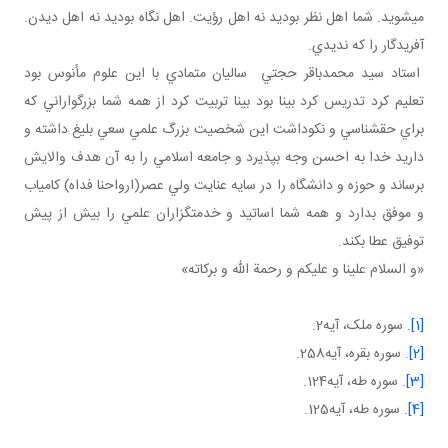
مي شويد. شما اهل نظر بوديد نه اهل رؤيت. اهل نگاه بوديد نه اهل ديدن.
آفريدگار را که نديدي.
استاد سيد محمدباقر حجتي ساليان متمادي با اين علوم مأنوس بود
تعليم کرد تدريس کرد بينا بود بينا تربيت کرد از همه شما بزرگواراني که
براي حق شناسي و نکوداشت اين شخصيت بزرگ علمي سعي بليغ داشته و
داريد خدا به احسن وجه بپذيرد و جامعه اسلامي را به آن هدف والايش
برساند و حوزه و دانشگاه را در سايه عنايت ولي عصر(ارواحنا فداه) کامياب
و موفق بدارد و همه شما اساتيد و خدمتگزاران علمي را بيش از پيش
توفيق عطا بکند.
«و السلام علينا و عليکم و رحمة الله و برکاته»
[1]
. سوره ملک، آيه2.
[2]
. سوره بقره، آيه258.
[3]
. سوره طه، آيه124.
[4]
. سوره طه، آيه125.