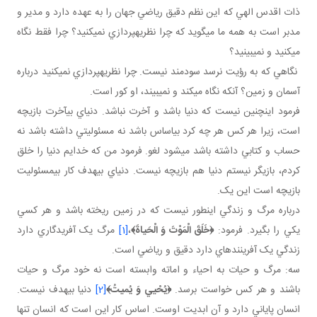
ذات اقدس الهي که اين نظم دقيق رياضي جهان را به عهده دارد و مدير و
مدبر است به همه ما مي گويد که چرا نظريه پردازي نمي کنيد؟ چرا فقط نگاه
مي کنيد و نمي بينيد؟
نگاهي که به رؤيت نرسد سودمند نيست. چرا نظريه پردازي نمي کنيد درباره
آسمان و زمين؟ آنکه نگاه مي کند و نمي بيند، او کور است.
فرمود اين چنين نيست که دنيا باشد و آخرت نباشد. دنياي بي آخرت بازيچه
است، زيرا هر کس هر چه کرد بي اساس باشد نه مسئوليتي داشته باشد نه
حساب و کتابي داشته باشد مي شود لغو. فرمود من که خدايم دنيا را خلق
کردم، بازيگر نيستم دنيا هم بازيچه نيست. دنياي بي هدف کار بي مسئوليت
بازيچه است اين يک.
درباره مرگ و زندگي اين طور نيست که در زمين ريخته باشد و هر کسي
يکي را بگيرد. فرمود:
﴿
خَلَقَ الْمَوْتَ وَ الْحَياةَ
﴾
،
[1]
مرگ يک آفريدگاري دارد
زندگي يک آفريننده اي دارد دقيق و رياضي است.
سه: مرگ و حيات به احياء و اماته وابسته است نه خود مرگ و حيات
باشند و هر کس خواست برسد.
﴿
يُحْيي‏ وَ يُميتُ
﴾
[2]
دنيا بي هدف نيست.
انسان پاياني دارد و آن ابديت اوست. اساس کار اين است که انسان تنها