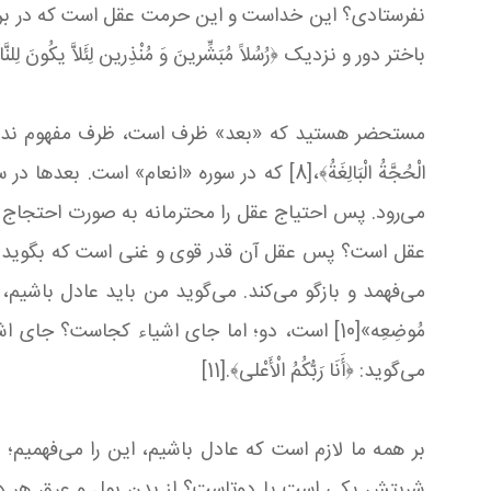
نفرستادی؟ این خداست و این حرمت عقل است که در برابر 
باختر دور و نزدیک ﴿رُسُلاً مُبَشِّرینَ وَ مُنْذِرین لِئَلاَّ یكُونَ لِلنَّاسِ
مستحضر هستید که «بعد» ظرف است، ظرف مفهوم ندارد، مگر
می‌رود. پس احتیاج عقل را محترمانه به صورت احتجاج به
عقل است؟ پس عقل آن قدر قوی و غنی است که بگوید من 
می‌فهمد و بازگو می‌کند. می‌گوید من باید عادل باشیم
مُوضِعِه»[10] است، دو؛ اما جای اشیاء کجاست
می‌گوید: ﴿أَنَا رَبُّكُمُ الْأَعْلی﴾.[11]
بر همه ما لازم است که عادل باشیم، این را می‌فهمیم؛
شربتش یکی است یا دوتاست؟ از بدن بول و عرق هر د