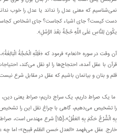
نمی‌شناسیم که معنی عدل را نداند یا عدل را خوب ندا
دست کیست؟ جای اشیاء کجاست؟ جای اشخاص کجاست؟ عقل می
یكُونَ لِلنَّاسِ عَلَی اللَّهِ حُجَّةٌ بَعْدَ الرُّسُلِ﴾.
آن وقت در سوره «انعام» فرمود که ﴿فَلِلّهِ الْحُجَّةُ الْبَالِغَةُ﴾، 
قلم و بنان و بیانمان باشیم که عقل در مقابل شرع نیست.
را تشخیص می‌دهیم، گاهی با چراغ نقل این را تشخیص می‌ده
بِهِ الْشَّرْعٌ حَكَمَ بِهِ الع
خارج. عقل می‌فهمد «العدل حَسن الظلم قبیح»؛ اما چه