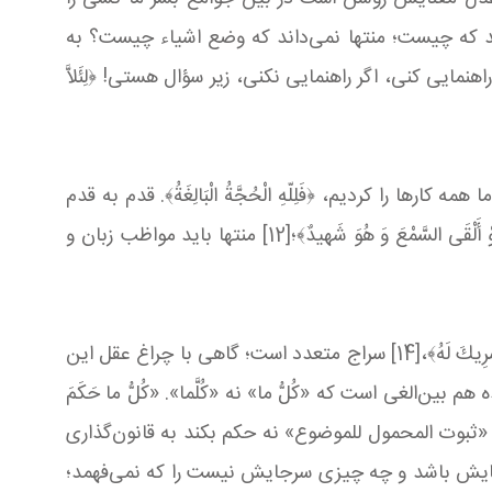
ند که چیست؛ منتها نمی‌داند که وضع اشیاء چیست؟ به
 کنی، اگر راهنمایی نکنی، زیر سؤال هستی! ﴿لِئَلاَّ
 همه کارها را کردیم، ﴿فَلِلّهِ الْحُجَّةُ الْبَالِغَةُ﴾. قدم به قدم
قرآن با عقل آمده، احتجاج‌ها را او نقل می‌کند، احتیاجات او را هم نقل می‌کند. قدم به قدم می‌گوید: ﴿لِمَنْ كانَ لَهُ قَلْبٌ أَوْ أَلْقَی السَّمْعَ وَ هُوَ شَهیدٌ﴾؛[12] منتها باید مواظب زبان و
ما یک صراط داریم، یک سراج داریم؛ صراط یعنی دین، مهندس این صراط خداست: ﴿إِنِ الْحُكْمُ إِلاّ لِلَّهِ﴾،[13] و لاغیر، ﴿لَا شَرِیكَ لَهُ﴾،[14] سراج متعدد است؛ گاهی با چراغ عقل این
لغی است که «کُلُّ ما» نه «کُلَّما». «كُلُّ ما حَكَمَ
حکم می‌کند به «ثبوت المحمول للموضوع» نه حکم بکند به قانون‌گذاری
رجایش باشد و چه چیزی سرجایش نیست را که نمی‌فهمد؛