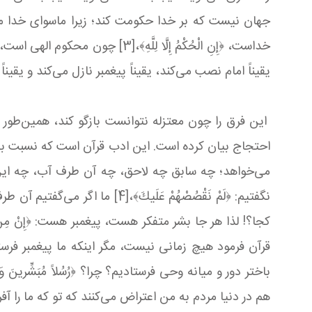
جهان نیست که بر خدا حکومت کند؛ زیرا ماسوای خد
خداست، ﴿إِنِ الْحُكْمُ إِلَّا ل
یقیناً امام نصب می‌کند، یقیناً پیغمبر نازل می‌کند و یقیناً
این فرق را چون معتزله نتوانست بازگو کند، همین‌طور د
احتجاج بیان کرده است. این ادب قرآن است که نسبت به 
می‌خواهد؛ چه سابق چه لاحق، چه آن طرف آب، چه این طرف 
نگفتیم: ﴿لَمْ نَقْصُصْهُمْ عَ
هم در دنیا مردم به من اعتراض می‌کنند که تو که ما را آ