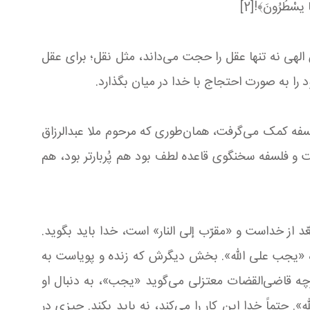
طُرُونَ﴾![2]
لهی نه تنها عقل را حجت می‌داند، مثل نقل؛ برای عقل
 را به صورت احتجاج با خدا در میان بگذارد.
لسفه کمک می‌گرفت، همان‌طوری که مرحوم ملا عبدالرزاق
 و فلسفه سخنگوی قاعده لطف بود هم پُربارتر بود، هم
ّد از خداست و «مقرّب إلی النار» است، خدا باید بگوید.
 شده «یجب علی الله». بخش دیگرش که زنده و پویاست به
چه قاضی‌القضات معتزلی می‌گوید «یجب»، به دنبال او
حتماً خدا این کار را می‌کند، نه باید بکند. چیزی در