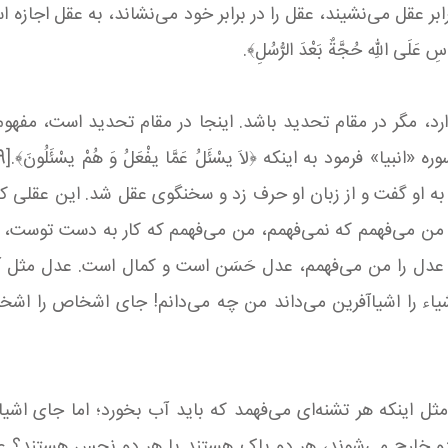
عقل می‌نشیند، عقل را در برابر خود می‌نشاند، به عقل اجازه 
 عَلَی اللّهِ حُجَّةٌ بَعْدَ الرُّسُلِ﴾.
 در مقام تحدید باشد. اینجا در مقام تحدید است، مفهوم قطعی دا
 او گفت و از زبان او حرف زد و سخنگوی عقل شد. این عقلی که م
می‌فهمم که نمی‌فهمم، من می‌فهمم که کار به دست توست، من 
، عدل را من می‌فهمم، عدل حَسَن است و کمال است. عدل مثل آ
؟ جای اشیاء را اشیا‌آفرین می‌داند من چه می‌دانم! جای اشخاص را
 مثل اینکه هر تشنه‌ای می‌فهمد که باید آب بخورد؛ اما جای اش
و خارج می‌شوند، هر دو پاک هستند یا هر دو نجس هستند؟ ع