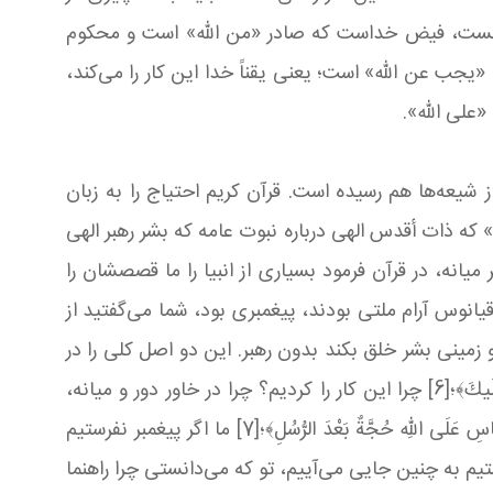
هست، فیض خداست که صادر «من الله» است و محکوم
نداریم، حتماً «یجب عن الله» است؛ یعنی یقناً خدا این کار را می‌کند،
 «علی الله».
 شیعه‌ها هم رسیده است. قرآن کریم احتیاج را به زبان
ه ذات أقدس الهی درباره نبوت عامه که بشر رهبر الهی
یانه، در قرآن فرمود بسیاری از انبیا را ما قصصشان را
 و این طرف اقیانوس آرام ملتی بودند، پیغمبری بود، شما می‌گفتید از
لا فیها نَذیرٌ﴾؛[5] هیچ ممکن نیست خدا در یک زمان و زمینی بشر خلق بکند بدون رهبر. این دو اصل کلی را در
قرآن فرمود هیچ زمانی نیست، مگر اینکه ما پیغمبر فرستادیم: ﴿إِنْ مِنْ أُمَّةٍ إِلاَّ خَلا فیها نَذیرٌ﴾؛ منتها ﴿مِنْهُمْ مَنْ قَصَصْنا عَلَیكَ﴾؛[6] چرا این کار را کردیم؟ چرا در خاور دور و میانه،
باختر دور و میانه وحی فرستادیم؟ چرا؟ ﴿رُسُلاً مُبَشِّرینَ وَ مُنْذِرین﴾، چرا؟ برای اینکه منِ خدا زیر سؤال نروم: ﴿لِئَلاَّ یكُونَ لِلنَّاسِ عَلَی اللّهِ حُجَّةٌ بَعْدَ الرُّسُلِ﴾؛[7] ما اگر پیغمبر نفرستیم
تیم به چنین جایی می‌آییم، تو که می‌دانستی چرا راهنما