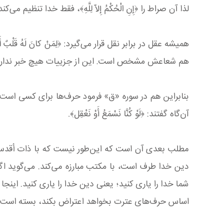
لذا آن صراط را ﴿إِنِ الْحُكْمُ إِلاّ لِلَّهِ﴾، فقط خدا ت
هم شعاعش مشخص است. این از جزییات هیچ خبر ندارد،
آن‌گاه گفتند: ﴿لَوْ كُنَّا نَسْمَعُ أَوْ نَعْقِل﴾.
دین خدا طرف است، با مکتب مبارزه می‌کند. می‌گوید اگر مکتب 
شما خدا را یاری کنید؛ یعنی دین خدا را یاری کنید. اینجا که 
اساس حرف‌های عترت بخواهد اعتراض بکند، بسته است، بر