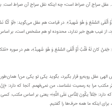
نظیم می‌کند. عقل سراج آن صراط است؛ چه اینکه نقل سراج آن صراط اس
 از غیب هیچ خبر ندارد، محدوده او هم مشخص است، بر اساس
مرا به رسمیت نشناسد، من نمی‌فهمم. آنجا که دارد: ﴿إِنْ تَنْصُرُوا
دارد: ﴿لِئَلاَّ یكُونَ لِلنَّاسِ عَلَی اللَّهِ﴾؛ یعنی بر اساس مکتب
ای اینکه ما همه حرف‌ها را گفتیم.