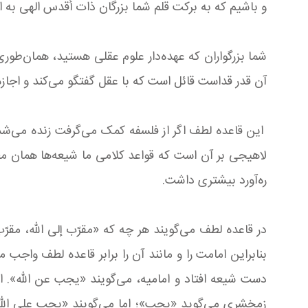
و باشیم که به برکت قلم شما بزرگان ذات أقدس الهی به این مس
شما بزرگواران که عهده‌دار علوم عقلی هستید، همان‌طو
آن قدر قداست قائل است که با عقل گفتگو می‌کند و اجازه 
این قاعده لطف اگر از فلسفه کمک می‌گرفت زنده می‌شد. 
لاهیجی بر آن است که قواعد کلامی ما شیعه‌ها همان مط
ره‌آورد بیشتری داشت.
در قاعده لطف می‌گویند هر چه که «مقرّب إلی الله، مقرّب
بنابراین امامت را و مانند آن را برابر قاعده لطف واج
دست شیعه افتاد و امامیه، می‌گویند «یجب عن الله». 
زمخشری می‌گوید «یجب»؛ اما می‌گویند «یجب علی الله» ـ