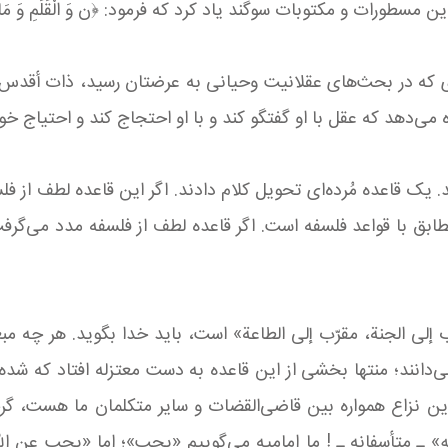
طورات و مکتوبات سوگند یاد کرد که فرمود: ﴿ن وَ الْقَلَمِ وَ مَا یسْ
ری که در بحث‌های عقلانیت وحیانی به عرضتان رسید، ذات أقدس ا
می‌دهد که عقل با او گفتگو کند و با او احتجاج کند و احتیاج خود
یک قاعده مُرده‌ای تحویل کلام دادند. اگر این قاعده لطف از ف
ابق با قواعد فلسفه است. اگر قاعده لطف از فلسفه مدد می‌گرفت
 إلی الجنة، مقرّب إلی الطاعة» است، باید خدا بگوید. هر چه مبع
ب می‌دانند؛ منتها بخشی از این قاعده به دست معتزله افتاد که
این نزاع همواره بین قاضی‌القضات و سایر متکلمان ما هست، گر
 متأسفانه ـ ! ما امامیه می‌گوییم «یجب»؛ اما «یجب عن الله». 