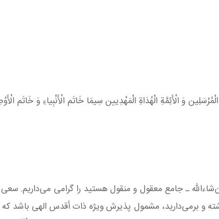
 الْمُرْسَلِین ‏وَ الْأَئِمَّةِ الْهُدَاةِ الْمَهْدِیین سِیمَا خَاتَم الْأَنْبِیاءِ وَ خَاتَم الْأَوْ
‌شاءالله ـ جامع معقول و منقول هستید را گرامی می‌داریم. سعی 