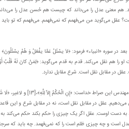
ند. هم معنی عدل را می‌داند که چیست هم حُسن عدل را می‌دا
‌گوید من می‌فهمم که نمی‌فهمم. می‌فهمم که تو باید راهنمایی
بعد در سوره «انبیاء» فرمود: ﴿لاَ یسْئَلُ عَمَّا یفْعَلُ وَ هُمْ یسْئَلُونَ﴾ ما
 عقل در مقابل نقل است. شرع مقابل ندارد.
یم. عقل در مقابل نقل است، نه در مقابل شرع و این قاعده هم بین‌ا
َقْلُ»،[15] شرع مهندس است، صراط به دست اوست. عقل اگر یک چیزی را حکم بکند 
 عدل است و چه چیزی ظلم است را که نمی‌فهمد. چه باید که س