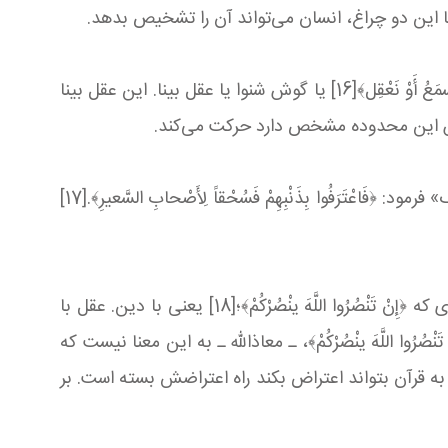
ت. با این دو چراغ، انسان می‌تواند آن را تشخیص بدهد.
همیشه عقل در برابر نقل قرار می‌گیرد: ﴿لِمَنْ كانَ لَهُ قَلْبٌ أَوْ أَلْقَی السَّمْعَ وَ هُوَ شَهیدٌ﴾. در قیامت هم عقل می‌گوید: ﴿لَوْ كُنَّا نَسْمَعُ أَوْ نَعْقِل﴾[16] یا گوش شنوا یا عقل بینا. این عقل بینا
 این محدوده مشخص دارد حرکت می‌کند.
بنابراین هم در سوره «ق» فرمود حرف‌ها برای کسی است: ﴿لِمَنْ كانَ لَهُ قَلْبٌ أَوْ أَلْقَی السَّمْعَ وَ هُوَ شَهیدٌ﴾، هم در سوره «مُلک» فرمود: ﴿فَاعْتَرَفُوا بِذَنْبِهِمْ فَسُحْقاً لِأَصْحابِ السَّعیرِ﴾.[17]
مطلب بعدی آن است که این‌طور نیست که با ذات أقدس الهی عقل روبه‌رو قرار بگیرد، بگوید یکی تو یکی من! همان‌طوری که ﴿إِنْ تَنْصُرُوا اللَّهَ ینْصُرْكُمْ ﴾؛[18] یعنی با دین. عقل با
 اللَّهَ ینْصُرْكُمْ ﴾، ـ معاذالله ـ به این معنا نیست که
. کسی به قرآن بتواند اعتراض بکند راه اعتراضش بسته است. بر