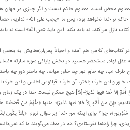
ا معدوم محض است، معدوم حاکم نیست و اگر چیزی در جهان 
ِلَّهِ﴾،[3] چون محکوم الهی است، حاکم بر خدا نخواهد بود؛ پس ما «یجب علی الله» 
 کتاب نازل می‌کند، نه باید بکند. این بایدِ «عن الله» است نه بایدِ
ر کتاب‌های کلامی هم آمده و احیاناً پس‌لرزه‌هایش به بعضی از
عقل نهاد. مستحضر هستید در بخش پایانی سوره مبارکه «نساء» ک
آب، چه خاورِ‌ دور چه خاورِ ‌میانه، چه باختر دور چه باختر م
لَیكَ﴾،[4] ما اگر می‌گفتیم آن طرف خاور و این طرف باختر، آن طرف اقیانوس اطلس
کجا؟! لذا هر جا بشر متفکر هست، پیغمبر هست: ﴿إِنْ مِنْ أُمَّةٍ إِلاَّ خَ
فریدی، چرا راهنما نفرستادی؟ هم در معاد می‌گویند ما که نمی‌دانس