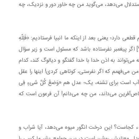
استدلال می‌دهد، می‌گوید من چه خاور دور و نزدیک، چه
رد؛ یعنی بعد از اینکه ما انبیا فرستادیم: ﴿فَلِلّهِ
الْحُجَّةُ الْبَالِغَةُ﴾،[8] که در سوره «انعام» است. بعدها در سوره «انبیا» فرمود به اینکه ﴿لاَ یسْئَلُ عَمَّا یفْعَلُ وَ هُمْ یسْئَلُونَ﴾.[9] اگر پیغمبر نفرستاده باشد که مسئول است و زیر سؤال
ی‌تواند به اذن خدا با خدا گفتگو و دیالوگ کند، کدام
می‌فهمم که اگر نفرستی، کوتاهی کردی! اینها را عقل
ب است برای تشنه، یک؛ عدل هم «وَضعُ کُلَّ شیءٍ فِی
 اشخاص‌آفرین می‌داند، من چه می‌دانم! آن فرعون است که
یاء کجاست؟ این درخت انگور میوه می‌دهد، آیا شراب و
دل معنایش روشن است در بین جوامع بشر ما کسی را