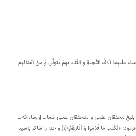
صِیاء عَلَیهِما آلَافُ التَّحِیةِ وَ الثَّنَاء بِهِمْ نَتَوَلَّی ‏وَ مِنْ أَعْدَائِهِم‏
بلیغ محققان علمی و متحققان عملی شما ـ إن‌شاءالله ـ
مشکور باشید و هر قدمی که در راه نشر معارف دین برداشته و برمی‌دارید، مشمول پذیرش ویژه ذات أقدس الهی باشد که فرمود: ﴿نَكْتُبُ مَا قَدَّمُوا وَ آثَارَهُمْ﴾[1] و خدا را شاکر باشید