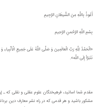
أَعُوذُ بِاللَّهِ مِنَ الشَّیطَانِ الرَّجِیمِ
بِسْمِ اللَّهِ الرَّحْمنِ الرَّحِیم‏
«الْحَمْدُ لِلَّهِ رَبِّ الْعالَمِینَ‏ وَ صَلَّی اللَّهُ عَلَی ‏جَمِیعِ الْأَنْبِیاءِ وَ
نَتَبَرَّأ إِلَی اللَّه».
مقدم شما اساتید، فرهیختگان علوم عقلی و نقلی که ـ إن