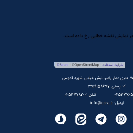
کد پستی: 3719158677
تلفن.02537782001
ایمیل: info@esra.ir