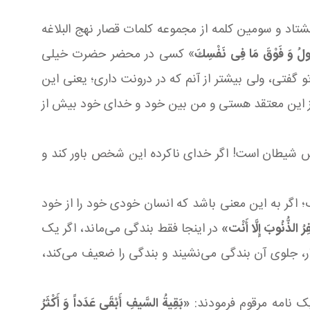
تاد و سومین کلمه از مجموعه کلمات قصار نهج البلاغه
قُولُ وَ فَوْقَ مَا فِی نَفْسِكَ
» کسی در محضر حضرت خیلی
گفتی، ولی بیشتر از آنم که در درونت داری؛ یعنی این
از این معتقد هستی و من بین خود و خدای خود بیش از
آتش شیطان است! اگر خدای ناکرده این شخص باور کند و
 اگر به این معنی باشد که انسان خودی خود را از خود
رُ الذُّنُوبَ إِلَّا أَنْت‏»
در اینجا فقط بندگی می‌ماند، اگر یک
ر، جلوی آن بندگی می‌نشیند و بندگی را ضعیف می‌کند،
«بَقِیةُ السَّیفِ أَبْقَى عَدَداً وَ أَكْثَرُ