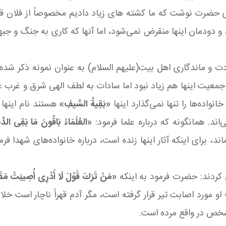
ی حضرت نوشت که ما کشته های زیاد دادیم مخصوصاً از فلان ق
ند و دودمان اینها منقرض نمی‌شود، اما آنها که کاری به جنگ و ج
هادت و ماندگاری اهل بیت(علیهم السلام) به عنوان نمونه ذکر 
 و جمعیت اینها هم زیاد نبود اما سادات به لطف الهی شرق و غرب عا
اده‌ها را تنها نمی‌گذارد اینها
«بَقِیةُ السَّیفِ»
هستند نام اینها ر
‌اند. همانگونه که درباره علما فرمود:
«العُلَمَاءُ بَاقُونَ مَا بَقِی الدّ
‌ماند، برای اینکه آثار اینها زنده است، درباره خانواده‌های شهدا 
«مَنْ تَرَكَ قَوْلَ لَا أَدْرِی أُصِیبَتْ مَقَا
و مورد اصابت تیر قرار گرفته است، مگر آدم قهراً ناچار است خلا
شخص در واقع مرده است.