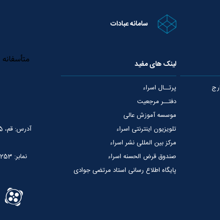
سامانه عبادات
لینک های مفید
رج
پرتــال اسراء
دفتــر مرجعیت
موسسه آموزش عالی
تلویزیون اینترنتی اسراء
آدرس: قم، 75 متری عمار یاسر، نبش خیابان شهید قدوسی
مرکز بین المللی نشر اسراء
صندوق قرض الحسنه اسراء
نمابر: 02537765253
پایگاه اطلاع رسانی استاد مرتضی جوادی
آملی