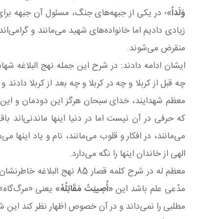
وَلَداً»
؛ در یکی از جبهه‌های جنگ، مسئول آن جبهه برا
زیادی دادیم اما خانواده‌های شهید می‌مانند و گرامی‌ا
منقرض می‌شوند.
ایشان ادامه دادند: در شرح این جمله نهج البلاغه ش
چه قبل از کربلا و چه در کربلا و چه بعد از کربلا دادند
معظم شهدایند، خدای سبحان هرگز این دودمان و این خانو
که حرفی در آن نیست اما در دنیا اینها ماندنی‌اند باقی
می‌مانند، در افکار و قلوب می‌مانند، نام و یاد اینها می
الهی از خاندان اینها را نگه می‌دارد.
معظم له در شرح کلمه قصار 85 نهج البلاغه خاطرنشان کردند: حضرت فرمود به اینکه
مدّعی علم باشد این
«أُصِیبَتْ مَقَاتِلُهُ‏»
یعنی «مرگ‌گاه» ا
مطلبی را نمی‌داند و در آن خصوص اظهار نظر کند این 