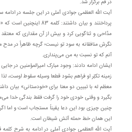
در قم برگزار شد
.
آیت الله العظمی جوادی آملی در این جلسه در ادامه س
پرداختند و بیان داشتند: کلمه 83 اینچنین است که «قَالَ (ع) لِرَجُلٍ أَفْرَطَ فِی الثَّنَاءِ عَلَیهِ وَ كَانَ لَهُ مُتَّهِماً
مدّاحی و ثناگویی کرد و بیش از آن مقداری که معتقد 
نگرش منافقانه به سود تو نیست؛ گرچه ظاهراً در مدح
آنم که تو نسبت به من می‌پنداری.
ایشان ادامه دادند: وجود مبارک امیرالمؤمنین در جای
زمینه تکبّر او فراهم بشود قطعا وسیله سقوط اوست، لذا
معظم له با تبیین دو معنا برای «خودستانی» بیان داش
بگیرد و وقتی خودی خود را گرفت فقط بندگی خدا می‌مان
چنین چیزی بود این دعا یقیناً مستجاب است و اما اگر
این همان خط حمله آتش شیطان است.
آیت الله العظمی جوادی آملی در ادامه به شرح کلمه قصار 84 پرداختند و ابراز داشتند: حضرت این کلمه را در جواب یک نامه مرقو