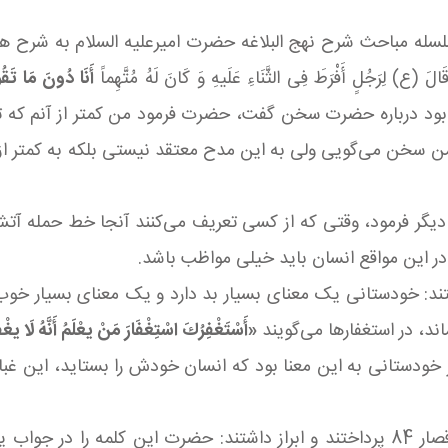
لسله مباحث شرح نهج البلاغه حضرت امیرعلیه السلام به شرح هش
أَنَا دُونَ مَا تَ
بود درباره حضرت سخن گفت، حضرت فرمود من کمتر از آنم که تو 
 من سخن می‌گویی ولی به این مدح معتقد نیستی بلکه به کمتر 
ی دیگر فرمود، وقتی که از کسی تعریف می‌کنند آنجا خط حمله 
 در این مواقع انسان باید خیلی مواظب باشد.
تند: خودستانی یک معنای بسیار بد دارد و یک معنای بسیار خوب؛
د، در استغفارها می‌گویند
«أَسْتَغْفِرُكَ اسْتِغْفَارَ مَنْ یعْلَمُ أَنَّهُ لَا یغْفِ
 خودستانی به این معنا بود که انسان خودش را بستاید، این غبا
م فرمودند: