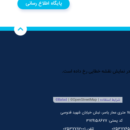
پایگاه اطلاع رسانی
کد پستی: 3719158677
تلفن.02537782001