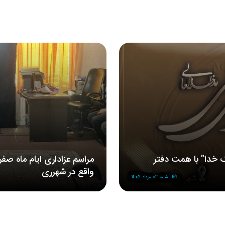
 خدا" با همت دفتر
مراسم‌ عزاداری‌ ایام ماه صف
واقع در شهرری
شنبه 03 مرداد 1405