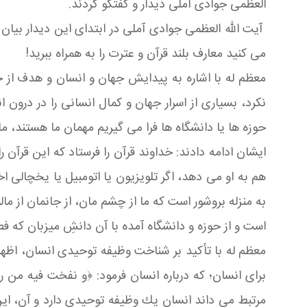
العظمی جوادی آملی دیدار و گفتگو كردند.
آیت الله العظمی جوادی آملی در ابتدای این دیدار بیان 
می كنید معارف بلند قرآن و عترت را به همراه ببرید!
معظم له با اشاره به پیدایش جهان و انسان و هدف از خل
نكرد، بسیاری از اسرار جهان و كمال انسانی را در درو
حوزه ها یا دانشگاه ها فرا می گیریم مهمان ما هستند، ما
ایشان ادامه دادند: خداوند قرآن را فرستاد كه این قرآن
هم به او می دهد، اگر تلویزیون یا اتومبیل یا یخچالی اخ
به منزله بروشور است كه ما از چشم مان، از جانمان از ما
است و از حوزه و دانشگاه آمده با آن دانشِ میزبان كه
معظم له با تأكید بر شناخت وظیفه توحیدی انسان، اظهار 
برای انسان؛ كه درباره انسان فرمود: ﴿و نفخت فیه من رو
مرتبط می داند انسان یك وظیفه توحیدی دارد و آن، این 