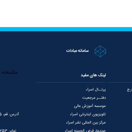
سامانه عبادات
لینک های مفید
رج
پرتــال اسراء
دفتــر مرجعیت
موسسه آموزش عالی
تلویزیون اینترنتی اسراء
آدرس: قم، 75 متری عمار یاسر، نبش خیابان شهید قدوسی
مرکز بین المللی نشر اسراء
صندوق قرض الحسنه اسراء
نمابر: 02537765253