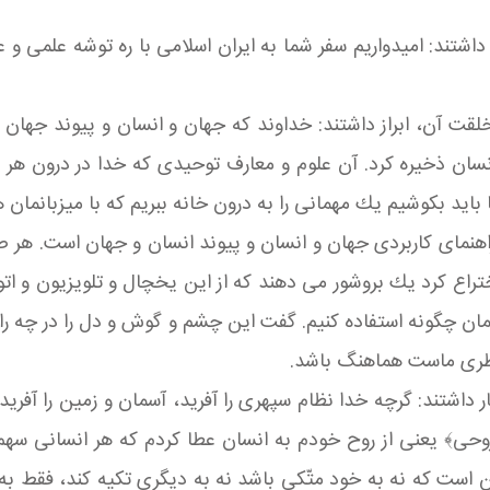
داشتند: امیدواریم سفر شما به ایران اسلامی با ره توشه علمی و ع
قت آن، ابراز داشتند: خداوند كه جهان و انسان و پیوند جهان و 
ن انسان ذخیره كرد. آن علوم و معارف توحیدی كه خدا در درون 
 باید بكوشیم یك مهمانی را به درون خانه ببریم كه با میزبانمان
 راهنمای كاربردی جهان و انسان و پیوند انسان و جهان است. هر 
تراع كرد یك بروشور می دهند كه از این یخچال و تلویزیون و اتوم
لمان چگونه استفاده كنیم. گفت این چشم و گوش و دل را در چه راه
 فطری ماست هماهنگ باشد.
داشتند: گرچه خدا نظام سپهری را آفرید، آسمان و زمین را آفرید و
حی﴾ یعنی از روح خودم به انسان عطا كردم كه هر انسانی سهم ویژ
است كه نه به خود متّكی باشد نه به دیگری تكیه كند، فقط به خد