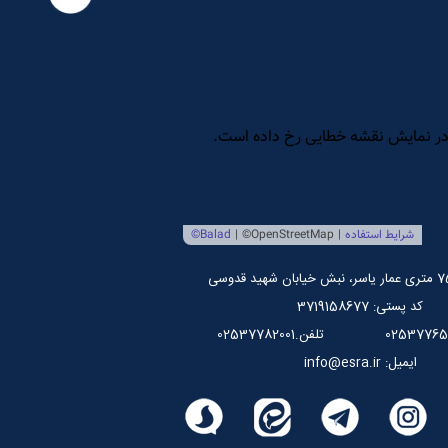
کد پستی: 3719158677
تلفن.02537782001
ایمیل: info@esra.ir