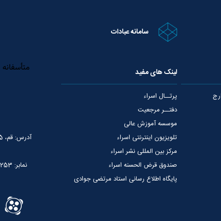
سامانه عبادات
لینک های مفید
رج
پرتــال اسراء
دفتــر مرجعیت
موسسه آموزش عالی
تلویزیون اینترنتی اسراء
آدرس: قم، 75 متری عمار یاسر، نبش خیابان شهید قدوسی
مرکز بین المللی نشر اسراء
صندوق قرض الحسنه اسراء
نمابر: 02537765253
پایگاه اطلاع رسانی استاد مرتضی جوادی
آملی