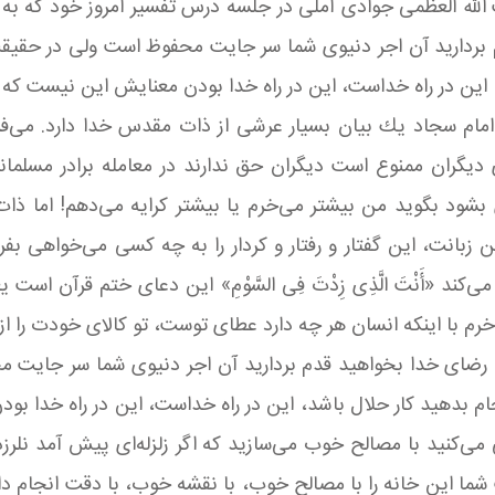
الله العظمی جوادی آملی در جلسه درس تفسیر امروز خود که به ا
دم بردارید آن اجر دنیوی شما سر جایت محفوظ است ولی در حقیق
ین در راه خداست، این در راه خدا بودن معنایش این نیست كه ر
مام سجاد یك بیان بسیار عرشی از ذات مقدس خدا دارد. می‌فرما
یگران ممنوع است دیگران حق ندارند در معامله برادر مسلمان
شود بگوید من بیشتر می‌خرم یا بیشتر كرایه می‌دهم! اما ذات
زبانت، این گفتار و رفتار و كردار را به چه كسی می‌خواهی ب
ند «أَنْتَ الَّذِی زِدْتَ فِی السَّوْمِ» این دعای ختم قرآن ا
 با اینكه انسان هر چه دارد عطای توست، تو كالای خودت را از
راه رضای خدا بخواهید قدم بردارید آن اجر دنیوی شما سر جایت
بدهید كار حلال باشد، این در راه خداست، این در راه خدا بو
می‌كنید با مصالح خوب می‌سازید كه اگر زلزله‌ای پیش آمد نلرز
ما این خانه را با مصالح خوب، با نقشه خوب، با دقت انجام دادی