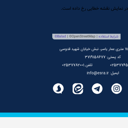
کد پستی: 3719158677
تلفن.02537782001
ایمیل: info@esra.ir
للی علوم وحیانی اسراء می باشد.
پیاده سازی شده توسط
سپهرافزار ایرانیان