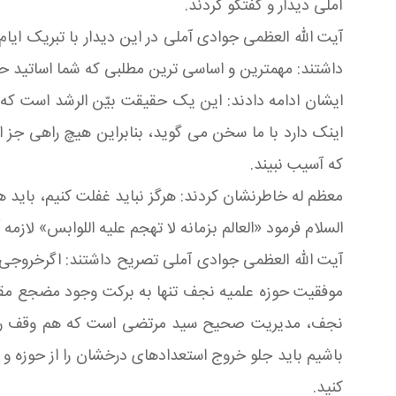
آملی دیدار و گفتگو کردند.
آیت الله العظمی جوادی آملی در این دیدار با تبریک ایا
داشتند: مهمترین و اساسی ترین مطلبی که شما اساتید حوزه ب
ایشان ادامه دادند: این یک حقیقت بیّن الرشد است ک
اینک دارد با ما سخن می گوید، بنابراین هیچ راهی جز ا
که آسیب نبیند.
معظم له خاطرنشان کردند: هرگز نباید غفلت کنیم، باید ه
السلام فرمود «العالم بزمانه لا تهجم علیه اللوابس» لا
آیت الله العظمی جوادی آملی تصریح داشتند: اگرخروجی ن
موفقیت حوزه علمیه نجف تنها به برکت وجود مضجع مقد
نجف، مدیریت صحیح سید مرتضی است که هم وقف را احیا
باشیم باید جلو خروج استعدادهای درخشان را از حوزه و ا
کنید.