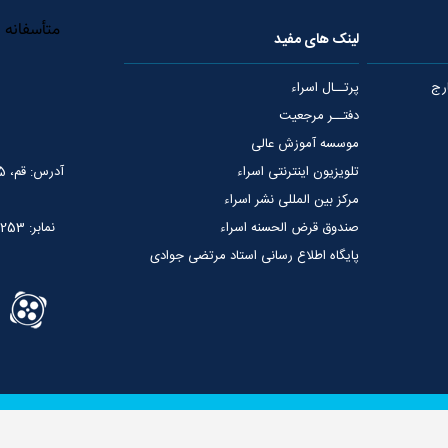
لینک های مفید
رج
پرتــال اسراء
دفتــر مرجعیت
موسسه آموزش عالی
تلویزیون اینترنتی اسراء
آدرس: قم، 75 متری عمار یاسر، نبش خیابان شهید قدوسی
مرکز بین المللی نشر اسراء
صندوق قرض الحسنه اسراء
نمابر: 02537765253
پایگاه اطلاع رسانی استاد مرتضی جوادی
آملی
سوالات شرعی
وجوهات شرعیه
کلیه حقوق این سایت مربوط به بنیاد بین الم