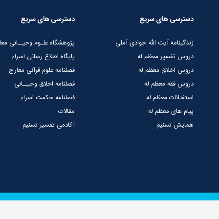
دسترسی های سریع
دسترسی های سریع
زندگینامه آیت الله جوادی آملی
پژوهشگاه علـوم وحیــانی معا
دروس تفسیر معظم له
پایگاه اطلاع رسانی اسراء
دروس اخلاق معظم له
فصلنامه علوم قرآنی معارج
دروس فقه معظم له
فصلنامه اخلاق وحیــانی
استفتائات معظم له
فصلنامه حکمت اسراء
پیام های معظم له
مقالات
همایش تسنیم
آکادمی تفسیر تسنیم
دفتر مرجعیت
پرتال بنیاد اسراء
درباره دفتر مرجعیت
ارتباط با دفاتر