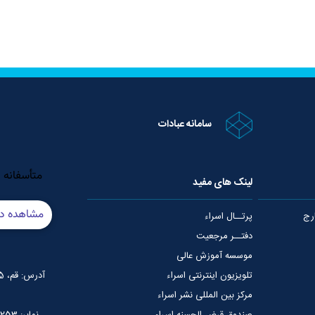
سامانه عبادات
لینک های مفید
رج
پرتــال اسراء
دفتــر مرجعیت
موسسه آموزش عالی
تلویزیون اینترنتی اسراء
آدرس: قم، 75 متری عمار یاسر، نبش خیابان شهید قدوسی
مرکز بین المللی نشر اسراء
صندوق قرض الحسنه اسراء
نمابر: 02537765253