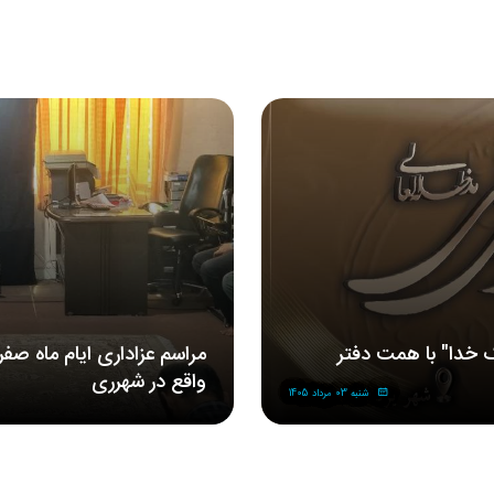
 خدا" با همت دفتر
مراسم‌ عزاداری‌ ایام ماه صف
واقع در شهرری
شنبه 03 مرداد 1405