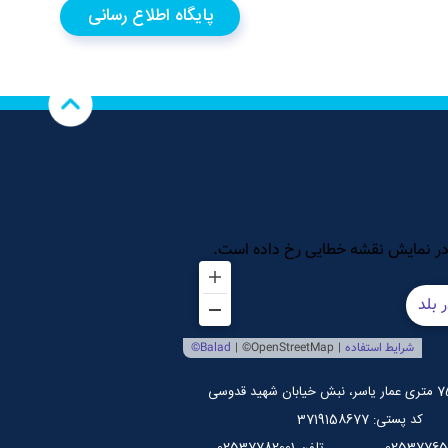
پایگاه اطلاع رسانی
کد پستی: 3719158677
تلفن.02537782001