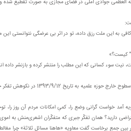
 الله العظمی جوادی آملی در فضای مجازی به صورت تقطیع شده 
ت:
ه کافی به این ملت رزق داده، تو در اثر بی عرضگی نتوانستی این 
و" کیست؟»
 نیت سوء کسانی که این مطلب را منتشر کرده و بازنشر داده ا
آیت الله العظمی جوادی آملی در جلسه اجلا
عاویه آمد خواست گرانی وضع را، کمیِ امکانات مردم آن روز را،
راضی دارید؟ همان تفکّر جبری که متفکّران اشعری‌منش به اموی 
 در بین جمع برخاست گفت معاویه «هاهنا مسائل ثلاثة» چرا مغال