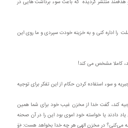
و هدفمند منتشر گردیده که باعث سوء برداشت هایی در
ملت را اداره کنی و به خزینه خودت سپردی و ما روی این
ند، کاملا مشخص می کند!
سیه اساتید سطوح خارج حوزه علمیه به تاریخ 1393/9/12 در نکوهش تفکر جبریه و سوء استفاده کردن حکام از این تفکر برای توجیه
 توجیه کند، گفت خدا از مخزن غیب خود برای شما همین
یاد دادند یا خواسته خود اموی بود این را در آن صحنه
طه می‌کنی؟ در مخزن الهی هر چه خدا بخواهد هست: ﴿وَ