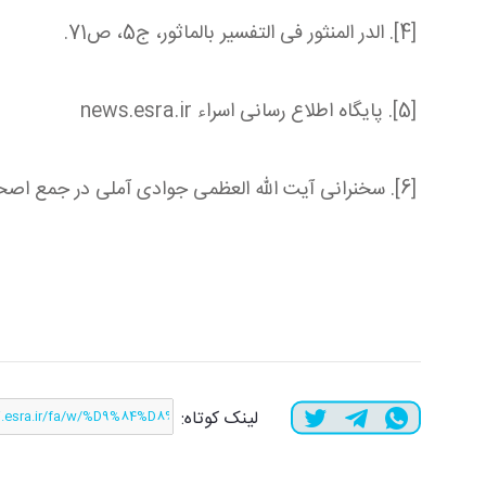
[4]. الدر المنثور فی التفسیر بالماثور، ج5، ص71.
[5]. پایگاه اطلاع رسانی اسراء news.esra.ir
[6]. سخنرانی آیت الله العظمی جوادی آملی در جمع اصحاب رسانه، 1383/5/15
لینک کوتاه: