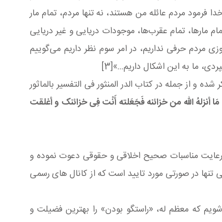
 نازل می کند، چون خدا فرمود مردم عائله من هستند، نه تنها مردم، تمام مار
لاَّ عَلَی اللَّهِ رِزْقُها﴾ [2] با ﴿عَلَی﴾ تعبیر کرده، فرمود تمام مارها، تمام عقرب‌ها، موجودات دریایی و غیر دریایی
زی مردم حرفی نداریم، در امر سوم نظر داریم می‌گوییم
ی، ما به این اشکال داریم...»[3]
ه و از جمله در کتاب الدر المنثور فی التفسیر بالماثور
مک علی مَا أنزلهُ الله من خزائنه فَجَعَلته أَنْت فِی خزائنک و أغلقت
 رعایت مناسبات صحیح اخلاقی و حقوقی دعوت نموده و
 تنها در صورتی مورد تایید است که از کانال های رسمی
شویم که معظم له، «راستگو بودن» را بهترین فضیلت و