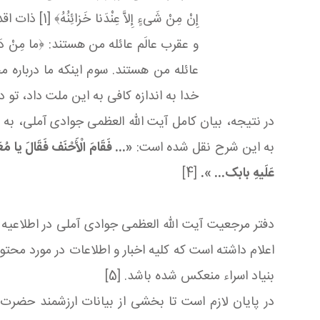
إِنْ مِنْ شَ
عائله من هستند. سوم اینکه ما درباره م
خدا به اندازه کافی به این ملت داد، تو در
در نتیجه، بیان کامل آیت الله العظمی جوادی آملی، به ی
به این شرح نقل شده است:
«... فَقَامَ الْأَحْنَف فَقَالَ ی
عَلَیهِ بابک
...
»
.
[4]
دفتر مرجعیت آیت الله العظمی جوادی آملی در اطلاع
اعلام داشته است که کلیه اخبار و اطلاعات در مورد محت
بنیاد اسراء منعکس شده باشد. [5]
در پایان لازم است تا بخشی از بیانات ارزشمند حضرت 