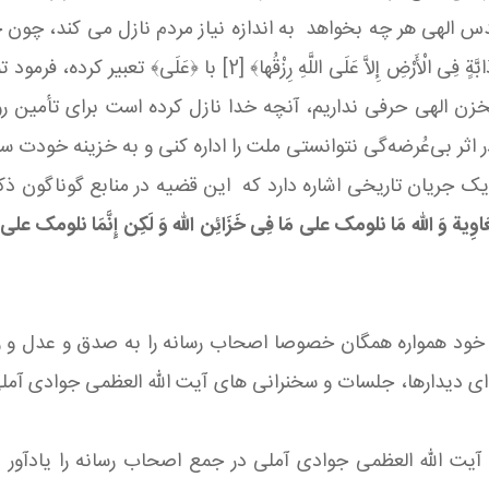
ی‏ءٍ إِلاَّ عِنْدَنا خَزائِنُهُ﴾ [1] ذات اقدس الهی هر چه بخواهد به اندازه نیاز مردم
و عقرب عالَم عائله من هستند: ﴿ما مِنْ دَابَّةٍ فِی الْأَرْضِ إِ
خزن الهی حرفی نداریم، آنچه خدا نازل کرده است برای تأمین رو
 اثر بی‌عُرضه‌گی نتوانستی ملت را اداره کنی و به خزینه خودت سپرد
ک جریان تاریخی اشاره دارد که این قضیه در منابع گوناگون ذکر شد
ا مُعَاوِیة وَ الله مَا نلومک علی مَا فِی خَزَائِن الله وَ لَکِن إِنَّمَا نلو
یه خود همواره همگان خصوصا اصحاب رسانه را به صدق و عدل و
وای دیدارها، جلسات و سخنرانی های آیت الله العظمی جوادی آملی
آیت الله العظمی جوادی آملی در جمع اصحاب رسانه را یادآور 