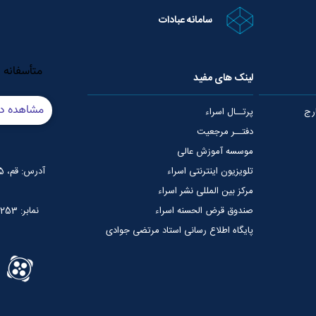
سامانه عبادات
لینک های مفید
رج
پرتــال اسراء
دفتــر مرجعیت
موسسه آموزش عالی
تلویزیون اینترنتی اسراء
آدرس: قم، 75 متری عمار یاسر، نبش خیابان شهید قدوسی
مرکز بین المللی نشر اسراء
صندوق قرض الحسنه اسراء
نمابر: 02537765253
پایگاه اطلاع رسانی استاد مرتضی جوادی
آملی