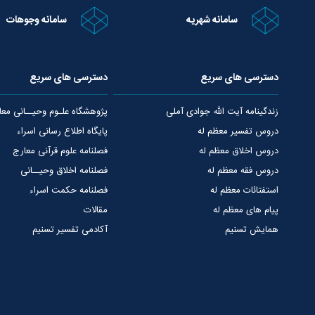
سامانه شهریه
سامانه وجوهات
دسترسی های سریع
دسترسی های سریع
زندگینامه آیت الله جوادی آملی
پژوهشگاه علـوم وحیــانی معا
دروس تفسیر معظم له
پایگاه اطلاع رسانی اسراء
دروس اخلاق معظم له
فصلنامه علوم قرآنی معارج
دروس فقه معظم له
فصلنامه اخلاق وحیــانی
استفتائات معظم له
فصلنامه حکمت اسراء
پیام های معظم له
مقالات
همایش تسنیم
آکادمی تفسیر تسنیم