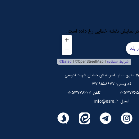
کد پستی: 3719158677
تلفن.02537782001
ایمیل: info@esra.ir