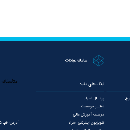
سامانه عبادات
لینک های مفید
رج
پرتــال اسراء
دفتــر مرجعیت
موسسه آموزش عالی
تلویزیون اینترنتی اسراء
آدرس: قم، 75 متری عمار یاسر، نبش خیابان شهید قدوسی