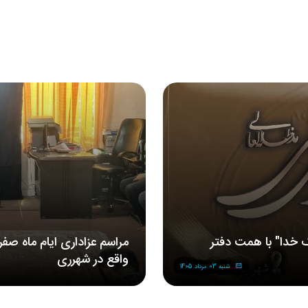
 خدا" با همت دفتر
مراسم‌ عزاداری‌ ایام ماه صف
واقع در شهرری
شنبه 03 مرداد 1405