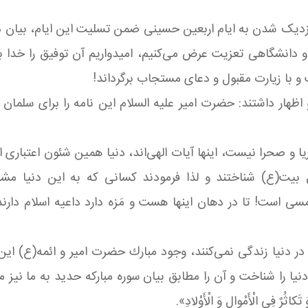
نزدیک شدن به ایام اربعین حسینی ضمن تسلیت این ایام، بیان دا
 دانشگاهی تعزیت عرض می‌كنیم، امیدواریم آن توفیق را خدا به
 و با زیارت مقبول و دعای مستجاب برگرداند!
 68 نهج البلاغه پرداختند و اظهار داشتند: حضرت امیر علیه السلام این نام
یا و صحرا نیست، اینها آیات الهی‌اند، دنیا همین شئون اعتباری 
ل بیت(ع) شناختند و لذا فرمودند كسانی كه به این دنیا م
سی است! تا در دهان اینها هست و مَزه دارد داعیه اسلام دارند،
در دنیا زندگی نمی‌كنند، وجود مبارك حضرت امیر و ائمه(ع) این‌طو
یا را شناخت و آن را مطابق بیان سوره مباركه حدید به ما نیز 
وَ تَكاثُرٌ فِی الْأَمْوالِ وَ الْأَوْلادِ».