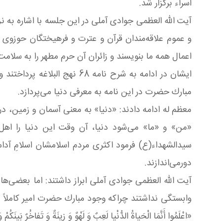
اسراء برگزار شد.
آیت الله العظمی جوادی آملی در این جلسه با اشاره به 
و عموم علاقه‌مندان قرآن و عترت و فرهیختگان حوزوی و
اعمال همه ما بنویسند و زائران آن حرم مطهر را به سلامت
ایشان در ادامه به شرح نامه
مبارك حضرت در این نامه به معرفی دنیا می‌پردازد.
معظم له ادامه دادند: «دنیا» به معنی آسمان و زمین، در
«من» و «ما» می‌شود دنیا، آن وقت این دنیا را اه
سیدالشهداء(ع) فرمود اكثری مردم اسلامشان اسلامِ آدام
دورمی‌اندازند.
آیت الله العظمی جوادی آملی ابراز داشتند: اما بعضی‌ها 
وابستگی نداشتند چراکه وجود مبارك حضرت امیر كاملاً دن
«اعْلَمُوا أَنَّمَا الْحَیاةُ الدُّنْیا لَعِبٌ وَ لَهْوٌ وَ زینَةٌ وَ تَفاخُرٌ بَینَكُمْ 