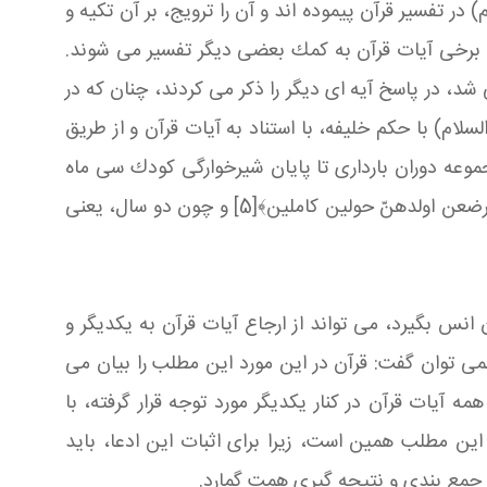
ر تفسیر قرآن پیموده‏ اند و آن را ترویج، بر آن تكیه و
وش، برخی آیات قرآن به كمك بعضی دیگر تفسیر می‏ شوند.
شد، در پاسخ آیه‏ ای دیگر را ذكر می‏ كردند، چنان كه در
سلام) با حكم خلیفه، با استناد به آیات قرآن و از طریق
 بدین ترتیب، حكم خدا را بیان و خون بی‏گناهی را حفظ كردند.[3] در یك آیه، مجموعه دوران بارداری تا پایان شیرخوارگی كودك سی‏ ماه
بیان شده است: ﴿وحمله و فصاله ثلاثون شهرا﴾[4] و در آیه دیگر، شیر خوارگی كامل دو سال معرفی می‏ شود: ﴿والوالدات یرضعن اولدهنّ حولین كاملین﴾[5] و چون دو سال، یعنی
س بگیرد، می‏ تواند از ارجاع آیات قرآن به یك‏دیگر و
می‏ توان گفت: قرآن در این مورد این مطلب را بیان می‏
 آیات قرآن در كنار یك‏دیگر مورد توجه قرار گرفته، با
این مطلب همین است، زیرا برای اثبات این ادعا، باید
 جمع‏ بندی و نتیجه‏ گیری همت گمارد.