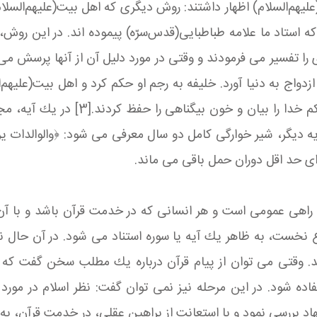
م‌السلام) اظهار داشتند: روش دیگری كه اهل بیت(علیهم‌السلام) د
 كه استاد ما علامه طباطبایی(قدس‌سرّه) پیموده‏ اند. در این ر
 را تفسیر می‏ فرمودند و وقتی در مورد دلیل آن از آنها پرسش می‏ 
واج به دنیا آورد. خلیفه به رجم او حكم كرد و اهل‏ بیت(علیهم‌ال
انضمام آیات با یك‏دیگر مخالفت كردند.
ی حد اقل دوران حمل باقی می‏ ماند.
اهی عمومی است و هر انسانی كه در خدمت قرآن باشد و با آن ان
وع نخست، به ظاهر یك آیه یا سوره استناد می‏ شود. در آن حال ن
د. وقتی می‏ توان از پیام قرآن درباره یك مطلب سخن گفت كه همه
ده شود. در این مرحله نیز نمی‏ توان گفت: نظر اسلام در مورد 
هاد بررسی نمود و با استعانت از براهین عقلی، در خدمت قرآن، به