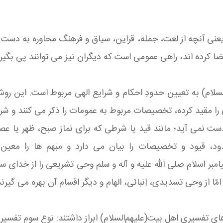
عنی آنچه از لغت، جمله، قراین، سیاق و فرهنگ محاوره به دست می 
ضا كرده‏ اند، راهی عمومی است كه دیگران نیز می‏ توانند پی‏ بگیرن
سلام) به تعیین حدودِ احكام و شرایع الهی مربوط است. این روش
مقید كرده، تخصیصات مربوط به عمومات را ذكر می‏ كنند و شرایط ی
ت نمی‏ آید؛ مانند قید یا شرطی كه برای نماز صبح، ظهر یا عصر
دود، قیود و تخصیصات را بیان می‏ دارد و مبهم ها را معین
امبر اسلام‏ صلی الله علیه و آله و سلم وحی تشریعی را از خدای سب
ا از وحی تسدیدی، اِنبائی، الهام و دیگر اقسام آن بهره می‏ گیرند
ی تفسیری اهل بیت(علیهم‌السلام) ابراز داشتند: نوع سوم تفسیر