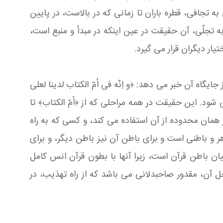
به تجافی، قطره باران تا زمانی كه در بالاست، در پایین
به تجلّی، آن حقیقت در عین اینكه در مبدأ و منبع است،
ار دیگران قرار می‏ گیرد.
گاه آن خبر می‏ دهد: ﴿و اِنّه فی اُمّ الكتاب لدینا لعلی
 در اُم‏ الكتاب نزد ماست و همین كتاب در نزول به تجلی، به صورت ﴿عربی مبینٍ﴾[2] ظاهر می‏ شود. این حقیقت در همه مراحلی كه از ﴿اُمّ الكتاب﴾ تا
مان محدوده از آن استفاده می‏ كند، و كسی كه به راه
اهر و باطنی است و برای باطن آن نیز باطن دیگر، و برای
ان باطن قرآن است، زیرا آنها با بطون قرآن انس كامل
 آن، مقدور صاحبدلانی می‏ باشد كه از راه تهذیب، در