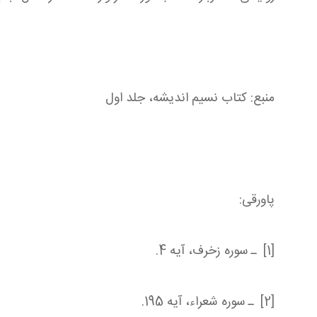
منبع: کتاب نسیم اندیشه، جلد اول
پاورقی:
[1] ـ سوره زخرف، آیه 4.
[2] ـ سوره شعراء، آیه 195.