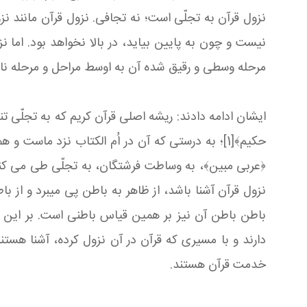
نزول قرآن به تجلّی است؛ نه تجافی. نزول قرآن مانند نزو
نیست و چون به پایین بیاید، در بالا نخواهد بود. اما ن
مرحله وسطی و رقیق شده آن به اوسط مراحل و مرحله نازل‏تر 
ایشان ادامه دادند: ریشه اصلی قرآن كریم كه به تجلّی تنزّ
﴿عربی مبین﴾، به وساطت فرشتگان، به تجلّی طی می‏ كند
نزول قرآن آشنا باشد، از ظاهر به باطن پی‏ می‏برد و از 
باطن باطن آن نیز بر همین قیاس باطنی است. بر این اس
دارند و با مسیری كه قرآن در آن نزول كرده، آشنا هست
خدمت قرآن هستند.