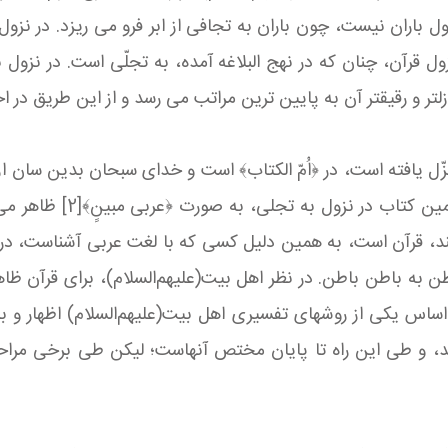
ل باران نیست، چون باران به تجافی از ابر فرو می‏ ریزد. در نزول 
زول قرآن، چنان كه در نهج البلاغه آمده، به تجلّی است. در نزول 
و رقیق‏تر آن به پایین‏ ترین مراتب می‏ رسد و از این طریق در اختی
ل یافته است، در ﴿اُمّ الكتاب﴾ است و خدای سبحان بدین سان از جای
حكیم﴾[1]؛ به درستی كه آن
، قرآن است، به همین دلیل كسی كه با لغت عربی آشناست، در ه
باطن به باطن باطن. در نظر اهل‏ بیت(علیهم‌السلام)، برای قرآن ظ
اس یكی از روش‏های تفسیری اهل‏ بیت(علیهم‌السلام) اظهار و بی
ند، و طی این راه تا پایان مختص آنهاست؛ لیكن طی برخی مراحل