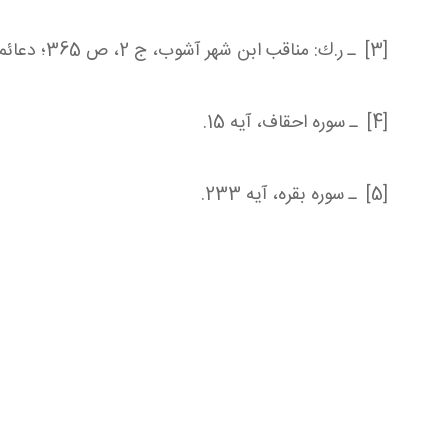
[3] ـ ر.ك: مناقب ابن شهر آشوب، ج 2، ص 365؛ دعائم الاسلام، ج 1، ص86.
[4] ـ سوره احقاف، آیه 15.
[5] ـ سوره بقره، آیه 233.