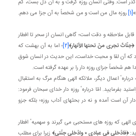
ودگذر است. وقتی انسان روزه گرفت و به آن دل بست، كم
»
[1]
روزه مال من است و من شخصاً به آن جزا می ‏دهم.
قابل ملاحظه و دقت است؛ گاهی انسان از سحر تا افطار
﴿جنّاتٌ تجری منْ تحتها الأنهار﴾
[2]
؛ اما به آن بهشت كه
د كه آن لقا و محبت خداست، این حدیث در انسان شوق
 هم شخصاً جزای روزه‏ دار را بر عهده گرفته است.
دربارهٴ اعمال دیگر، ملائكه الهی هنگام مرگ به استقبال
ید بفرمایید. امّا دربارهٴ روزه‏ دار خدای سبحان فرمود:
ر آن است آمده و نه در بحثهای آداب روزه؛ بلكه جزو
 الهی كه روزه‏ های مستحبی می‏ گیرند و سهمیهٴ افطار
ید:
﴿فادْخلی فی عبادی ٭ وادْخلی جنّتی﴾
زیرا برای مطلب