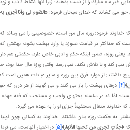
ابی غیر ماه مبارك را از دست بدهید؛ زیرا آنها نشاط كاذب و ز
قای حق می‏ كشاند كه خدای سبحان فرمود:
«الصّوم لى وأنا أجزى به
ه خداوند فرمود: روزه مال من است، خصوصیتی را می‏ رساند كه 
است كه حداكثر در قیامت نسوزد یا وارد بهشت بشود؛ بهشتی كه
 یعنی روزه، ضمن اینكه حكم و ادبی خاص دارد، حكمتی هم دار
نمی‏ كند و تا تلاش نكند، نمی‏ رسد. وقتی روزه مال خدا بود، خدا
ریح داشتند: از موارد فرق بین روزه و سایر عبادات همین است كه 
ن﴾
[4]
درهای بهشت را باز می‏ كنند و می‏ گویند از هر دری كه خواست
ست؛ لذا نه در سلسله بحثهای واجب و مستحب كه فقه عهده‏ دا
 خداوند متعال مستقیماً جزای او را به عهده می‏ گیرد.
یشتر به حکمت روزه بیان داشتند:: خداوند به كسانی چون اولیای
كه
﴿جنّاتٍ تجری من تحتها الأنهار﴾
[5]
در اختیار آنهاست، می‏ فرما