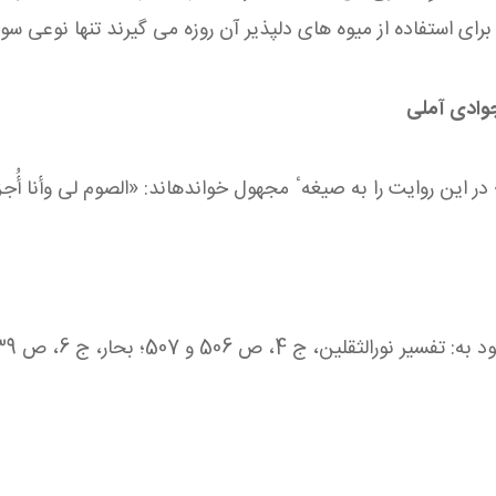
و برای استفاده از میوه‏ های دلپذیر آن روزه می‏ گیرند تنها نوعی سو
جوادی آملی
22. بعضی كلمه «أجزی» در این روایت را به صیغهٴ مجهول خوانده‏اند: «الصوم