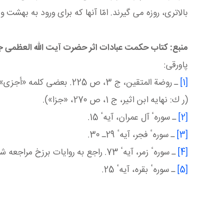
بالاتری، روزه می‏ گیرند. امّا آنها كه برای ورود به بهشت 
منبع: کتاب حکمت عبادات اثر حضرت آیت الله العظمی 
پاورقی
:
[1]
ـ روضة المتقین، ج 3، ص 5
(ر ك: نهایه ابن اثیر، ج 1، ص 270، «جزا»).
[2]
ـ سورهٴ آل عمران، آیهٴ 15.
[3]
ـ سورهٴ فجر، آیهٴ 29ـ 30.
[4]
ـ سورهٴ زمر، آیهٴ 73. راجع به روایات برزخ مراجعه شود به: تفسیر نورالثقلین، ج 4، ص 506 و 507؛ بحار، ج 6، ص 139؛ علم الیقین، ج 2، ص 1060.
[5]
ـ سورهٴ بقره، آیهٴ 25.