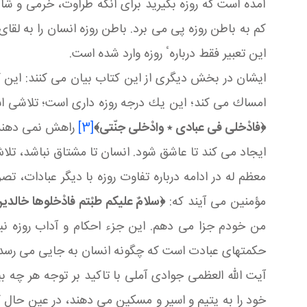
آمده است كه روزه بگیرید برای آنكه طراوت، خرمی و شاد
كم به باطن روزه پی می‏ برد. باطن روزه انسان را به ل
این تعبیر فقط دربارهٴ روزه وارد شده است.
ایشان در بخش دیگری از این کتاب بیان می کنند: این ك
امساك می‏ كند؛ این یك درجه روزه‏ داری است؛ تلاشی 
﴿فادْخلی فی عبادی ٭ وادْخلی جنّتی﴾
[3]
راهش نمی‏ دهند.
ایجاد می‏ كند تا عاشق شود. انسان تا مشتاق نباشد، تلاش 
معظم له در ادامه درباره تفاوت روزه با دیگر عبادات، تص
مؤمنین می‏ آیند كه:
﴿سلامٌ علیكم طبْتم فادْخلوها خالدی
من خودم جزا می‏ دهم. این جزء احكام و آداب روزه نی
حكمتهای عبادت است كه چگونه انسان به جایی می‏ رسد كه
آیت الله العظمی جوادی آملی با تاکید بر توجه هر چه ب
خود را به یتیم و اسیر و مسكین می‏ دهند، در عین حال 