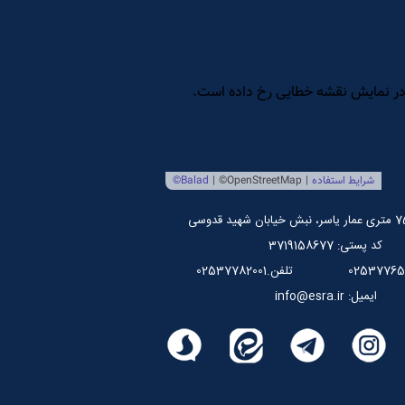
کد پستی: 3719158677
تلفن.02537782001
ایمیل: info@esra.ir