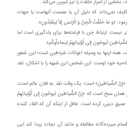
بخشی از اسرار خلقت را نیز تبیین می‌کند.
تکلیف نمی‌داند که دلیل آن یا عصمت آنهاست یا جهات
قْتُ الْجِنَّ وَ الْإِنسَ إِلاّ لِیعْبُدُونِ﴾.
تر نیست. ارتباط جن با فرشته‌ها برای یادگیری است اما
لَیوحُونَ إِلى‏ أَوْلِیائِهِمْ لِیجادِلُوكُم﴾.
ف، همه اینها به وسیله اغوائات شیاطین است؛ این شعور
ناحیه خود اوست. این شخص این شبهه را با اشکال، نقد
ِنَّ الشَّیاطینَ﴾ است؛ یک وقت نقد به فلان عالم است،
ست که ﴿إِنَّ الشَّیاطینَ لَیوحُونَ إِلى‏ أَوْلِیائِهِمْ
ق دینی کرده است. غافل از اینکه آن که القاء کننده
سام سیزده‌گانه مغالطه و مانند آن نجات پیدا کند این