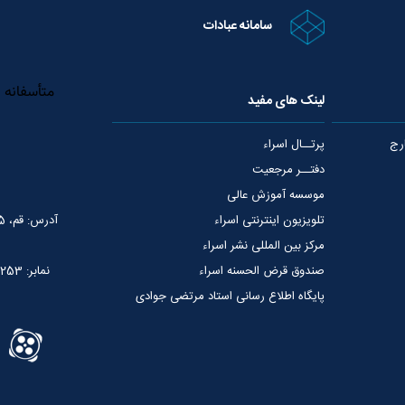
سامانه عبادات
لینک های مفید
رج
پرتــال اسراء
دفتــر مرجعیت
موسسه آموزش عالی
تلویزیون اینترنتی اسراء
آدرس: قم، 75 متری عمار یاسر، نبش خیابان شهید قدوسی
مرکز بین المللی نشر اسراء
صندوق قرض الحسنه اسراء
نمابر: 02537765253
پایگاه اطلاع رسانی استاد مرتضی جوادی
آملی