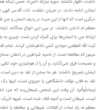
داشت، اظهار داشتند: سوره مبارکه «جن»، ضمن اینکه همان
ایشان ادامه دادند: در جریان خلقت، ذات أقدس الهی ف
دیگری است که آنها از این حیث در ردیف انسان و جن قرار نمی گ
معظم له اذعان داشتند: در بین این انواع سه‌گانه، ارتب
ارتباط جن با انسان‌ها برای گمراه کردن است. چیزی به یاد انسان نم
آیت الله العظمی جوادی آملی خاطرنشان کردند: تمام اقس
مرموز که مغالطه است، از ناحیه شیاطین در اذهان عده‌
و نصیحت فرق نمی‌گذارد، و آن را از هوشیاری خود تلقی می
ایشان تصریح داشتند: هر جا سخن از نقد به دین است، نقد
نقد به فلان مؤلف دانشگاهی یا حوزوی است، اینها یک نقدهای 
لِیجادِلُوكُم﴾. آن وقت این شخص شیطان‌زده که جزء «
است، شیطان است و آنچه القاء شده است، شبهه تاریک و ظ
معظم له راه نجات از القائات شیطانی و مغالطه را اخلا