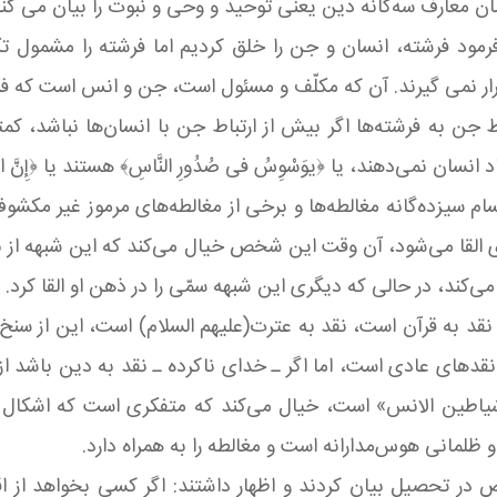
 معارف سه‌گانه دین یعنی توحید و وحی و نبوت را بیان می کند، 
رمود فرشته، انسان و جن را خلق کردیم اما فرشته را مشمول 
یرند. آن که مکلّف و مسئول است، جن و انس است که فرمود: ﴿وَ مَا خَلَ
اط جن به فرشته‌ها اگر بیش از ارتباط جن با انسان‌ها نباشد، کم
ی‌دهند، یا ﴿یوَسْوِسُ فی‏ صُدُورِ النَّاسِ﴾ هستند یا ﴿إِنَّ الشَّیاطینَ 
ام سیزده‌گانه مغالطه‌ها و برخی از مغالطه‌های مرموز غیر مکشو
ای القا می‌شود، آن وقت این شخص خیال می‌کند که این شبهه از 
‌کند، در حالی که دیگری این شبهه سمّی را در ذهن او القا کرد.
 به قرآن است، نقد به عترت(علیهم السلام) است، این از سنخ ﴿إ
عادی است، اما اگر ـ خدای ناکرده ـ نقد به دین باشد از همان سنخ ا
شیاطین الانس» است، خیال می‌کند که متفکری است که اشکال عمی
لمانی هوس‌مدارانه است و مغالطه را به همراه دارد.
ص در تحصیل بیان کردند و اظهار داشتند: اگر کسی بخواهد از اق