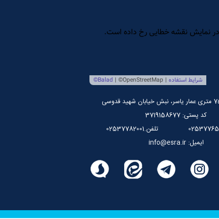
کد پستی: 3719158677
تلفن.02537782001
ایمیل: info@esra.ir