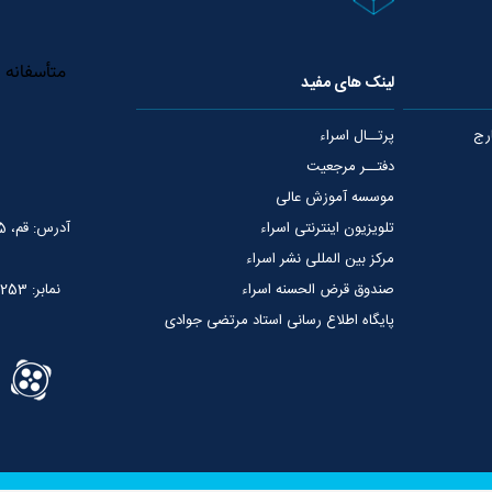
لینک های مفید
رج
پرتــال اسراء
دفتــر مرجعیت
موسسه آموزش عالی
تلویزیون اینترنتی اسراء
آدرس: قم، 75 متری عمار یاسر، نبش خیابان شهید قدوسی
مرکز بین المللی نشر اسراء
صندوق قرض الحسنه اسراء
نمابر: 02537765253
پایگاه اطلاع رسانی استاد مرتضی جوادی
آملی