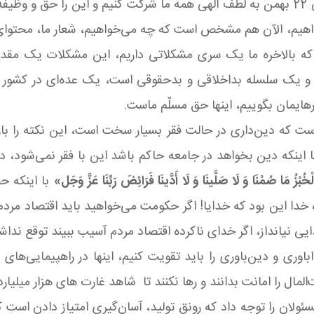
حضور در راهپیمایی 22 بهمن، بیان داشتند: در راهپیمایی 22 بهمن به لطف الهی همه ما شرکت
هیم، الآن هم مشخص است که چه می‌خواهیم، شعار ما، محتوای قطع
 که بالاخره ما یک سری مشکلاتی داریم، این مشکلات یک مقد
 و یک سلسله بداخلاقی و بدحقوقی است، یک عده‌ای در کشور 
رهایمان بگوییم، اینها حق مسلّم ماست.
 است که دین‌داری در حالت فقر بسیار سخت است، این نکته را 
اینکه دین بخواهد در جامعه حاکم باشد این با فقر نمی‌شود، دعا
الْخُبْزُ مَا صُمْنَا وَ لَا صَلَّینَا وَ لَا أَدَّینَا فَرَائِضَ رَبِّنَا عَزَّ وَجَل‏»
با اینکه ح
اه خدا این بود که خدایا! اگر حکومت می‌خواهید باید اقتصاد مر
ی نیانداز، اگر خدای ناکرده اقتصاد مردم آسیب ببیند توقع نداش
وری و دین‌باوری را باید تقویت کنیم، اینها در راهپیمایی‌های 
ال را امانت بدانند و رها نکنند تا شاهد غارت های هزار میلیارد
لان را توجه داد که رونق تولید، آسان‌گیری امتیاز دادن است که 