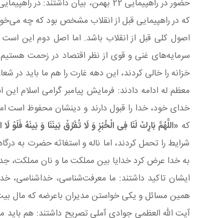
که در راهپیمایی قبل از انقلاب مشخص بود که چه می‌خوا
اصول کلی قبل از انقلاب باشد. اما اصل دوم این است
سرمایه‌های غنی و قوی از نظر اقتصاد در زحمت هستیم
خزانه را خالی کردند، این دهه غارت را هم ما باید در شعا
معظم له ادامه دادند: فرمایش پیامبر گرامی اسلام این
خدای خود، خدا را قبول دارند و دینشان محفوظ است اما 
که
«اللَّهُمَّ بَارِكْ لَنَا فِی الْخُبْزِ وَ لَا تُفَرِّقْ بَینَنَا وَ بَینَهُ فَلَوْ لَا 
شرایط را تحمل ‌کردند، اما ناله و استغاثه حضرت به درگ
به خدا عرض کرد خدایا بین مملکت ما و نان مملکت، جدای
ایشان تاکید داشتند: ما معرفت‌شناسی، خداشناسی، خدابا
همین مسائل و یکی خواستن مدیران باعرضه که مال بیت‌الم
آیت الله العظمی جوادی آملی تصریح داشتند: هم باید مسئو