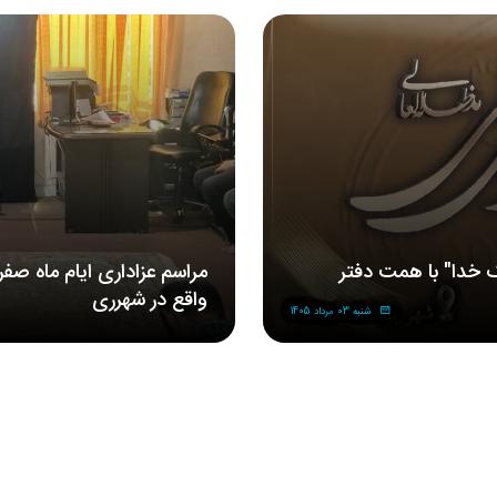
 خدا" با همت دفتر
مراسم‌ عزاداری‌ ایام ماه صف
واقع در شهرری
شنبه 03 مرداد 1405