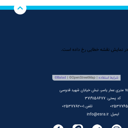
کد پستی: 3719158677
تلفن.02537782001
ایمیل: info@esra.ir