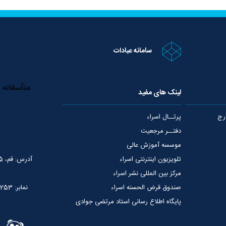
سامانه عبادات
لینک های مفید
رج
پرتــال اسراء
دفتــر مرجعیت
موسسه آموزش عالی
تلویزیون اینترنتی اسراء
آدرس: قم، 75 متری عمار یاسر، نبش خیابان شهید قدوسی
مرکز بین المللی نشر اسراء
صندوق قرض الحسنه اسراء
نمابر: 02537765253
پایگاه اطلاع رسانی استاد مرتضی جوادی
آملی