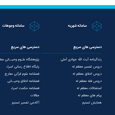
سامانه شهریه
سامانه وجوهات
دسترسی های سریع
دسترسی های سریع
زندگینامه آیت الله جوادی آملی
پژوهشگاه علـوم وحیــانی معا
دروس تفسیر معظم له
پایگاه اطلاع رسانی اسراء
دروس اخلاق معظم له
فصلنامه علوم قرآنی معارج
دروس فقه معظم له
فصلنامه اخلاق وحیــانی
استفتائات معظم له
فصلنامه حکمت اسراء
پیام های معظم له
مقالات
همایش تسنیم
آکادمی تفسیر تسنیم