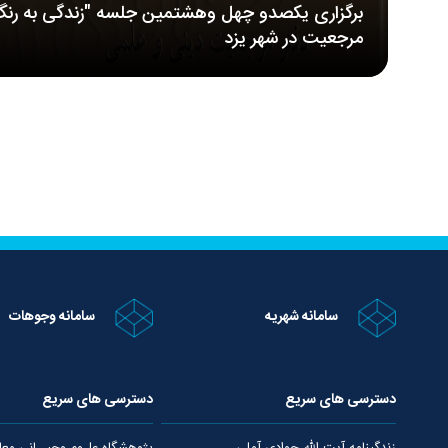
برگزاری یکصدو چهل وهشتمین جلسه "زندگی به رنگ
مرجعیت در شهر یزد
سامانه شهریه
سامانه وجوهات
دسترسی های سریع
دسترسی های سریع
زندگینامه آیت الله جوادی آملی
پژوهشگاه علـوم وحیــانی معا