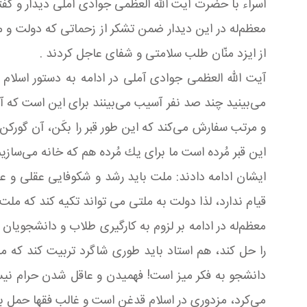
اسراء با حضرت آیت الله العظمی جوادی آملی دیدار و گفت
معظم‌له در این دیدار ضمن تشكر از زحماتی كه دولت و م
از ایزد منّان طلب سلامتی و شفای عاجل کردند .
آیت الله العظمی جوادی آملی در ادامه به دستور اسلام
می‌بینید چند صد نفر آسیب می‌بینند برای این است كه آ
و مرتب سفارش می‌كند كه این طور قبر را بكَن، آن گوركن
این قبر مُرده است ما برای یك مُرده هم كه خانه می‌سازی
ایشان ادامه دادند: ملت باید رشد و شكوفایی عقلی و 
قیام ندارد، لذا دولت به ملتی می تواند تکیه کند که ملت
معظم‌له در ادامه بر لزوم به كارگیری طلاب و دانشجویان
را حل كند، هم استاد باید طوری شاگرد تربیت كند كه م
دانشجو به فكر میز است! فهمیدن و عاقل شدن حرام نیس
می‌كرد، مزدوری در اسلام قدغن است و غالب فقها حمل ب