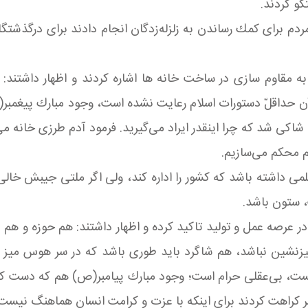
گو كردند.
ردم برای كمك رساندن به زلزله‌زدگان انجام دادند برای درگذشتگ
 به مقاوم سازی در ساخت خانه ها اشاره کردند و اظهار داشتند:
ن حداقلّ دستورات اسلام رعایت نشده است، وجود مبارك پیغمبر(
 شاكی شد كه چرا اینقدر ایراد می‌گیرید. فرمود آدم طرزی خانه می
م محكم می‌سازیم.
علمی داشته باشد كه كشور را اداره كند، ولی اگر ملتی جیبش خ
، ستون باشد.
 در عرصه عمل و تولید تاکید کرده و اظهار داشتند: هم حوزه و هم
یزنشین نباشد، هم شاگرد باید طوری باشد كه در سر هوس میز و 
ت، بی‌عقلی حرام است؛ وجود مبارك پیامبر(ص) هم كه دست كارگ
ر كراهت كردند برای اینكه با عزت و كرامت انسان هماهنگ نیست