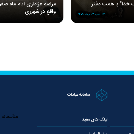
 خدا" با همت دفتر
مراسم‌ عزاداری‌ ایام ماه صف
واقع در شهرری
شنبه 03 مرداد 1405
سامانه عبادات
لینک های مفید
رج
پرتــال اسراء