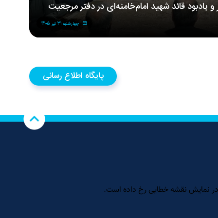
ر و یادبود قائد شهید امام‌خامنه‌ای در دفتر مرجعیت
مر
شه
چهارشنبه 31 تیر 1405
پایگاه اطلاع رسانی