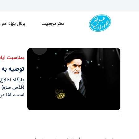
دفتر مرجعیت
پرتال بنیاد اسرا
توصيه به ثقلين؛ عصارهٴ وصيّت امام امّت - دفتر
بمناسبت ایا
توصيه به 
پایگاه اطلا
(قدّس سرّه) 
است، امّا در