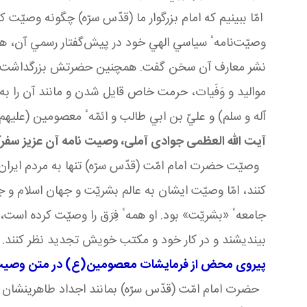
امّا ببينيم كه امام بزرگوار ما (قدّس سرّه) چگونه وصيّت
وصيّت
نامهٴ سياسي الهي خود در پيش
گفتار رسمي آن، ه
نشر معارف آن سخن گفت
.
همچنين حضرتش بزرگداشت م
مواليد و وَفَيات، حرمت خاص قايل شدن و مانند آن را 
آله و سلم) و عليّ بن ابي طالب و ائمّهٴ معصومين (عليهم آل
آیت الله العظمی جوادی آملی، وصیت نامه آن عزیز سفرکرد
وصيّت حضرت امام امّت (قدّس سرّه) تنها به مردم ايران
كنند، امّا وصيّت ايشان به عالم بشريّت و جهان اسلام و 
جامعهٴ «بشريّت» بود. او همهٴ فِرَق را وصيّت كرده است،
بينديشند و در كار خود و مكتب خويش تجديد نظر كنند
.
پیروی محض از فرمایشات معصومین(ع) در متن وصیت ن
حضرت امام امّت (قدّس سرّه) بمانند اجداد طاهرینشان 