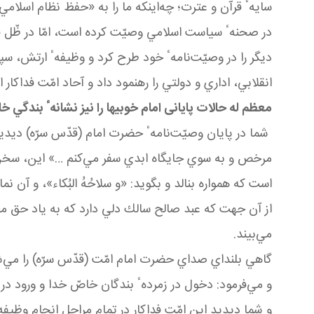
سايهٴ قرآن و عترت؛ چه
اينكه ما را به «حفظ نظام اسلامي
در صحنهٴ سياست اسلامي وصيّت كرده است، امّا در ظّل ق
ديگر را در وصيّت
نامهٴ خود طرح كرد و وظيفهٴ ارتش، سپاه
انقلابي، اداري و دولتي را رهنمود داد و آحاد امّت فداكا
معظم له حالات پایانی امام خوبیها را نیز نشانهٴ بندگي 
شما در پايان وصيّت
نامهٴ حضرت امام (قدّس سرّه) ديدي
مرخص و به سوي جايگاه ابدي سفر مي
كنم
…
» اين، سخن 
است كه همواره بنالد و بگويد: «و سلاحُهُ البُكاء»، و آ
از آن جهت كه عبد صالح سالك دلي دارد كه به ياد حق م
مي
بيند
.
گاهي بلنداي صداي حضرت امام امّت (قدّس سرّه) را مي
ش
و مي
فرمود: دخول در زمردهٴ بندگان خاصّ خدا و ورود در «جنّ
و شما ديديد اين امّت فداكار در تمام مراحل انجام وظيفه 