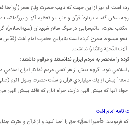
 كرده است. او نيز از اين جهت كه نايب حضرت وليّ عصر (أرواحنا ف
رچه سخن گفت، دربارهٴ قرآن و عترت و تعظيم آنها و بزرگداشت م
كتب عترت، ماتم
سرايي در سوگ سالار شهيدان (عليه‌السلام)، گرا
به نحو مبسوط مطرح كرده است
.
بنابراین حضرت امام امّت (قدّس س
اف التّحيّة والثّناء) نداشت.
ه را منحصر به مردم ایران ندانستند و مرقوم داشتند:
 اسلامي نبود، گرچه بيش از هر كسي مردم فداكار ايران اسلامي 
جامعهٴ بيش از يك ميلياردي قرآن و سنّت حضرت رسول اكرم (صلي ال
 خواه آنها كه بينش الهي دارند، خواه آنان كه فاقد بينش الهي مي
امه امام امّت
که فرمودند
:
«أحيوا الحقّ»
.
حق را احيا كنيد و از قرآن و عترت جدا