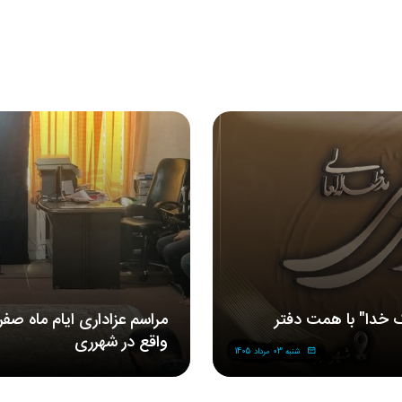
 خدا" با همت دفتر
مراسم‌ عزاداری‌ ایام ماه صف
واقع در شهرری
شنبه 03 مرداد 1405