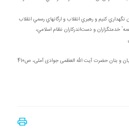
 نگهداري كنيم و رهبري انقلاب و ارگانهاي رسمي انقلاب
همهٴ خدمتگزاران و دست
اندركاران نظام اسلامي،
.
ن و بنان حضرت آیت الله العظمی جوادی آملی، ص410