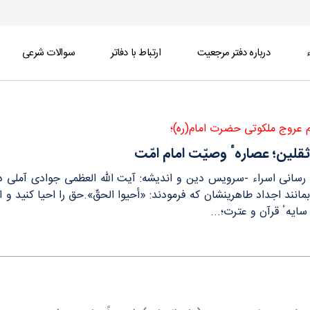
ء
درباره دفتر مرجعیت
ارتباط با دفاتر
سوالات شرعی
م عروج ملکوتی حضرت امام(ره)؛
ثقلين؛ عصارهٴ وصيّت امام امّت
ع رسانی اسراء -سرویس دین و اندیشه: آیت الله العظمی جوادی آملی 
بمانند اجداد طاهرینشان که فرمودند: «أحيوا الحقّ».حق را احيا كنيد و
 سايهٴ قرآن و عترت؛...