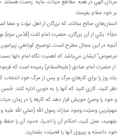
مردان الهي در همهٴ مقاطع حيات، مايهٴ رحمت هستند. خ
بر خود سلام بفرستد.
انسان
هاي صالح سالك، كه بزرگان از اهل نبوّت و معنا اس
حيّاً». يكي از آن بزرگان، حضرت امام امّت (قدّس سرّه) 
آنچه در اين مجال مطرح است، توضيح كوتاهي پيرامون
مرصوص" ایشان مي
باشد که اهمیت نگاه امامِ دلها نسب
از حضرت امام صادق (عليه‌السلام) رسيده است كه فرمود: «
يك روز را براي كارهاي مرگ و پس از مرگ خود انتخاب كن
نظر كنيد، كاري كنيد كه آنها را به خوبي اداره كنند. حُسن ت
و خود را وصيّ خويش قرار دهد كه كارها را در زمان حيات ا
مهم
ترين وصيّت وجود مبارك رسول الله (صلي الله عليه و آله
بفهميد، عمل كنيد، احكام آن را اجـرا، حدود آن را حفظ و م
خود دانسته و پيروي آنها را فضيلت بشماريد
.