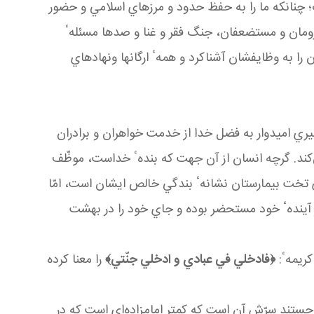
ت؛ چنانكه ما را به حفظ حدود و مرزهاي اسلامي و حضور
رومان و مستضعفان، جنگ فقر و غنا و صدها مسئلهٴ
را به وظايفشان آشناكرد و همهٴ ارگانها ونهادهاي
يري اميدوار به فضل خدا از خدمت خواهران و برادران
كند. گرچه انسان از آن جهت كه بندهٴ خداست، موظّف
روي تخت بيمارستان نشانهٴ بندگي خالص ايشان است، امّا
 آيندهٴ خود مستحضر بوده و جاي خود را در بهشت
كريمهٴ
:
﴿فادخلي في عبادي و ادخلي جنّتي﴾
را معنا كرده
جستند سرّش آن است كه كمتر امامزاده
اي است كه در