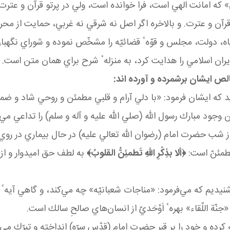
» كه امانت الهي است، فرا خوانده است، ولي در پرتو قرآن و عتر
رآن و عترت. و بالاخره اگر اصل نه شرقي نه غربي، حمايت از مح
، دولت، مجلس و قوّهٴ قضائيّه را مشخّص نموده و شوراي نگهبان 
ر ايران اسلامي را هدايت كرد، به منزلهٴ شرح براي همان متن است
.
خالص ايشان برشمرده و آورده اند:
د كه ايشان فرمود: «با دلي آرام و قلبي مطمئن و روحي شاد و ضم
وجود مبارك رسول الله (صلي الله عليه و آله و سلم) را تداعي مي
ن نماز شب حضرت امام (رضوان الله تعالي عليه) در حال بيماري در 
طمئنّ است:
﴿ألا بذِكْرِ اللهِ تَطمئِنُّ القلوبُ﴾
به لطف حق اميدوار و از
نيديم كه مي
فرمود: «مناجات شعبانيّه» چه مي
كند، و گاهي آيهٴ 
ة اللّقاء» بهرهٴ اَوْحَديّ از انسان
هاي صالحِ سالك است
.
كرده و خود را بر قبر حضرت امام (قدّس سرّه) انداخته و تبرّك مي