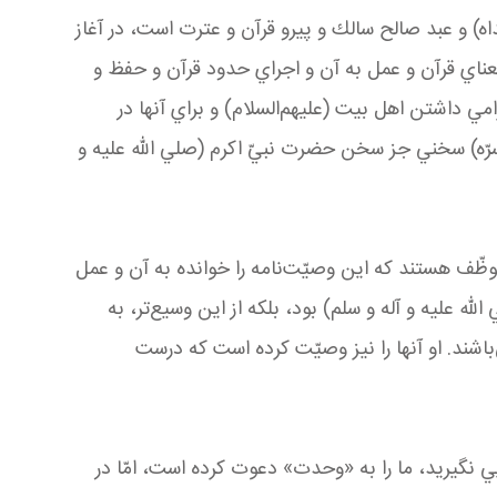
داه) و عبد صالح سالك و پيرو قرآن و عترت است، در آغاز
عناي قرآن و عمل به آن و اجراي حدود قرآن و حفظ و
مي داشتن اهل بيت (عليهم‌السلام) و براي آنها در
رّه) سخني جز سخن حضرت نبيّ اكرم (صلي الله عليه و
موظّف هستند كه اين وصيّت
نامه را خوانده به آن و عمل
له عليه و آله و سلم) بود، بلكه از اين وسيع
تر، به
باشند. او آنها را نيز وصيّت كرده است كه درست
يي نگيريد، ما را به «وحدت» دعوت كرده است، امّا در