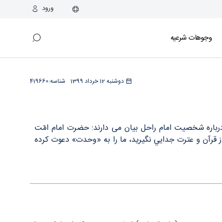
ورود
وجوهات شرعیه
دوشنبه 12 خرداد 1399
شناسه:
419660
درباره شخصیت امام راحل بیان می دارند: حضرت امام امّت
 از قرآن و عترت جدايي نگيريد، ما را به «وحدت» دعوت كرده