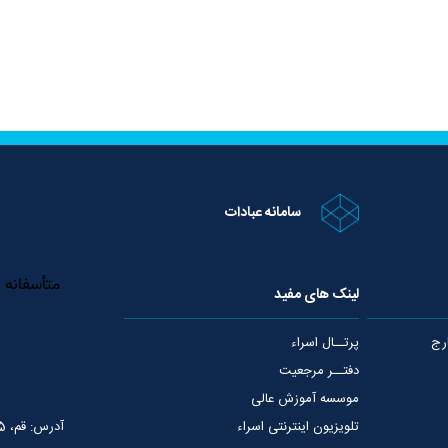
سامانه عبادات
لینک های مفید
رج
پرتــال اسراء
دفتــر مرجعیت
موسسه آموزش عالی
تلویزیون اینترنتی اسراء
آدرس: قم، 75 متری عمار یاسر، نبش خیابان شهید قدوسی