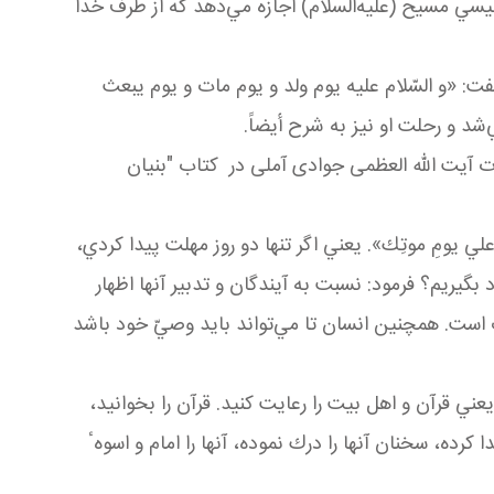
يسي مسيح (عليه‌السلام) اجازه مي
دهد كه از طرف خدا
فت: «و السّلام عليه يوم ولد و يوم مات و يوم يبعث
شد و رحلت او نيز به شرح أيضاً
.
ت آیت الله العظمی جوادی آملی در کتاب "بنیان
علي يومِ موتِك»
.
يعني اگر تنها دو روز مهلت پيدا كردي،
ريم؟ فرمود: نسبت به آيندگان و تدبير آنها اظهار
گ است
.
همچنين انسان تا مي
تواند بايد وصيّ خود باشد
يعني قرآن و اهل بيت را رعايت كنيد. قرآن را بخوانيد،
كرده، سخنان آنها را درك نموده، آنها را امام و اسوهٴ