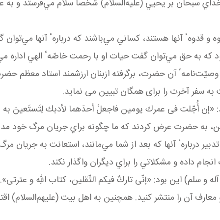
داي سبحان بر يحيي (عليه‌السلام) شخصاً سلام مي
فرستد و به ع
وه و قدوهٴ آنها هستند، كساني مي
باشند كه دربارهٴ آنها مي
توان گ
بود كه به حق مي
توان گفت حيات او با رحمت خاصّهٴ الهي اداره مي
 وصيّت
نامهٴ آن حضرت، برگرفته ازبنان ارزشمند استاد معظم حضر
ت به سفر آخرت را برای همگان تبیین می نماید.
إن أُجّلت فى عمرك يومين فاجعلْ أحدَهما لأدبك لِتَستَعينَ به 
، به حضرت عرض كردند كه ما چگونه براي جريان مرگ خود مدد بگي
دبير دربارهٴ آنها كه بعد از شما مي
مانند، استعانت به جريان مر
نجام داده و مشكلاتي را براي ديگران واگذار نكند.
 و سلم) اين بود: «إنّى تاركٌ فيكم الثّقلين، كتاب اللهِ و عترتى»
.
عارف آن را منتشر كنيد. همچنين به اهل بيت (عليهم‌السلام) اقتدا 