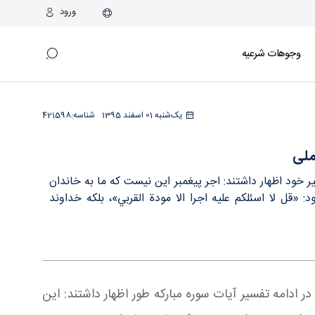
ورود
وجوهات شرعیه
یک‌شنبه 01 اسفند 1395
شناسه:
421598
ملی
ملی در جلسه درس تفسیر خود اظهار داشتند: اجر پيغمبر اين نيست كه ما به خاندان
«قل لا اسئلكم عليه اجرا الا مودة القربي»، بلکه خداوند
ادامه تفسیر آیات سوره مبارکه طور اظهار داشتند: اين