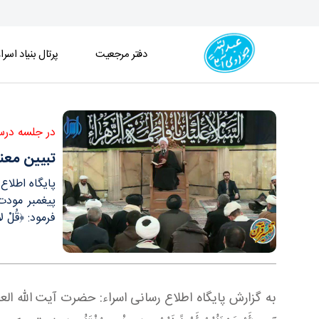
دفتر مرجعیت
پرتال بنیاد اسرا
تبیین معنای «مودت فی القربی» در کلام آیت الله ال
در جلسه درس
تبیین معن
پيغمبر مودت 
فرمود: ﴿قُلْ لا أ
به گزارش پایگاه اطلاع رسانی اسراء: حضرت آیت
الله ا