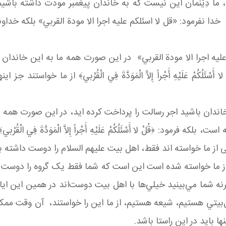
ُونَ﴾ را دقت كنيد، ما دِيْنمان اين نيست كه به خاندان پيغمبر مودت دا
«قل لا اسئلكم عليه اجرا الا مودة القربي» بلکه خداوند فرمود: ﴿قُلْ لا أَسْ
عليه اجرا الا مودة القربي» در این صورت همه ما به اين خاندان عل
َلُكُمْ عَلَيْهِ أَجْراً إِلاَّ الْمَوَدَّةَ فِي الْقُرْبي﴾ از ما خواس
خاندان باشيد اجر رسالت را پرداخت کرده اید، در این صورت همه 
که فرمود: ﴿قُلْ لا أَسْئَلُكُمْ عَلَيْهِ أَجْراً إِلاَّ الْمَوَدَّةَ فِي
از ما خواسته اند فقط، اهل بیت علیهم السلام را دوست داشته ب
ز ما خواسته شده است این است که شما فقط یک گروه را دوست دا
ه شما مي‌بينيد خيلي‌ها با اهل بيت دوست‌اند در همین اين ايام
 اهل‌بيتي هستيم، شيعه هستيم، از ما اين را خواستند، آن وقت
 بايد در اين راستا باشد.