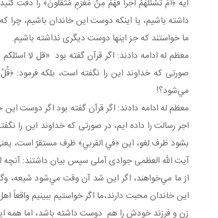
آيه ﴿أَمْ تَسْئَلُهُمْ أَجْراً فَهُمْ مِنْ مَغْرَمٍ مُثْقَل
داشته باشيم، یا اینکه دوست اين خاندان باشيم، چرا که خدا نفرمود: 
ما خواستند که جز اينها دوست ديگری نداشته باشيم.
معظم له ادامه دادند: اگر قرآن گفته بود «قل لا اسئلكم 
صورتی که خداوند این را نگفته است، بلکه فرمود: ﴿قُلْ لا أَسْئ
مي‌شود؟!
معظم له ادامه دادند: اگر قرآن گفته بود اگر دوست اين 
اجر رسالت را داده ايم، در صورتی که خداوند اين را نگفته است، بل
بشود ظرف لغو، اين ﴿في القربي﴾ ظرف مستقرّ است، یعنی 
آیت الله العظمی جوادی آملی سپس بیان داشتند: آنچه ا
از ما مي‌خواهند، اگر اين شد آن وقت مي‌شود شيعه، وگرن
این خاندان محبت دارند،ما اگر خواستيم ببينيم واقعاً
زن و فرزند خودش را هم دوست داشته باشد، اما همه اينها