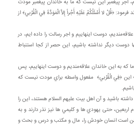
شته باشيم، اجر پيغمبر اين نيست كه ما به خاندان پيغمبر مودت
ئَلُكُمْ عَلَيْهِ أَجْراً إِلاَّ الْمَوَدَّةَ فِي الْقُرْبي﴾ از
اقه‌منديم، دوست اينهاييم و اجر رسالت را داده ایم، در
تند جز اينها دوست ديگر نداشته باشيم، اين حصر از كجا استنباط
ما که به اين خاندان علاقه‌منديم و دوست اينهاييم، پس
 الْقُرْبي﴾ اين ﴿فِي الْقُرْبي﴾ مفعول واسطه براي مودت نيست كه
اشيم.
شته باشید و آن اهل بیت علیهم السلام هستند، اين را
 اربعين، حتی يهودي ها و كليمي ها نیز نذر دارند و به
 ممكن است انسان خودش را، مال و مكتب و درس و بحث و