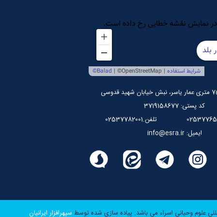
کد پستی: 3719158677
تلفن.02537782001
ایمیل: info@esra.ir
للی علوم وحیانی اسراء می باشد.
پیاده سازی شده توسط
سپهرافزار ایرانیان