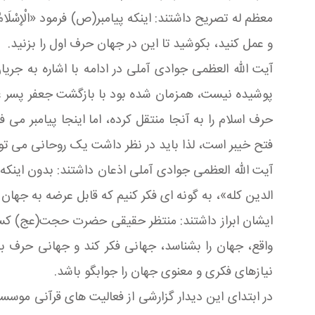
معظم له تصریح داشتند: اینکه پیامبر(ص) فرمود «الْإِسْلَامُ
و عمل کنید، بکوشید تا این در جهان حرف اول را بزنید.
آیت الله العظمی جوادی آملی در ادامه با اشاره به جر
پوشیده نیست، همزمان شده بود با بازگشت جعفر پسر عمو
حرف اسلام را به آنجا منتقل کرده، اما اینجا پیامبر می
فتح خیبر است، لذا باید در نظر داشت یک روحانی می توان
آیت الله العظمی جوادی آملی اذعان داشتند: بدون اینک
الدین كله»، به گونه ای فکر کنیم که قابل عرضه به جهان
ایشان ابراز داشتند: منتظر حقیقی حضرت حجت(عج) کسی است
واقع، جهان را بشناسد، جهانی فکر کند و جهانی حرف بز
نیازهای فکری و معنوی جهان را جوابگو باشد.
در ابتدای این دیدار گزارشی از فعالیت های قرآنی مو