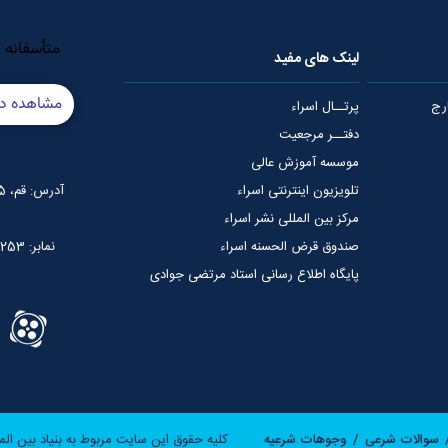
لینک های مفید
رج
پرتــال اسراء
دفتــر مرجعیت
موسسه آموزش عالی
تلویزیون اینترنتی اسراء
آدرس: قم، 75 متری عمار یاسر، نبش خیابان شهید قدوسی
مرکز بین المللی نشر اسراء
صندوق قرض الحسنه اسراء
نمابر: 02537765253
پایگاه اطلاع رسانی استاد مرتضی جوادی
آملی
سوالات شرعی
وجوهات شرعیه
کلیه حقوق این سایت مربوط به بنیاد بین الم