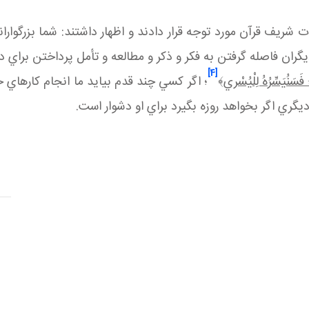
ات شریف قرآن مورد توجه قرار دادند و اظهار داشتند: شما بزرگوارا
يگران فاصله گرفتن به فكر و ذكر و مطالعه و تأمل پرداختن براي
[4]
سَنُيَسِّرُهُ لِلْيُسْري
﴾
؛ اگر كسي چند قدم بيايد ما انجام كارهاي خي
ديگري اگر بخواهد روزه بگيرد براي او دشوار است.