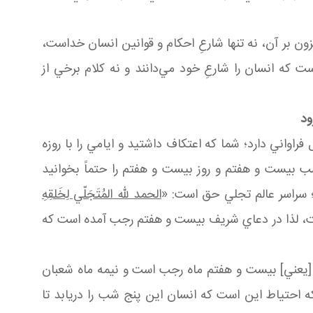
زون بر آن، نه تنها شارعِ احكام و قوانين انسان خداست،
 كه انسان را شارعِ خود مي‌دانند و نه كلام برخي از
ود
راواني دارد؛ شما كه اعتكاف داشتيد و ايامي را با روزه
 بيست و هفتم و روز بيست و هفتم را حتماً بخوانيد
 سراسر عالم تجلي حق است: «
الحمد لله المُتَجَلّي لِخَلقِهِ
نيست، لذا در دعاي شريف بيست و هفتم رجب آمده است كه
 [يعني] بيست و هفتم ماه رجب است و نيمه ماه شعبان
احتياط اين است كه انسان اين پنج شب را دريابد تا