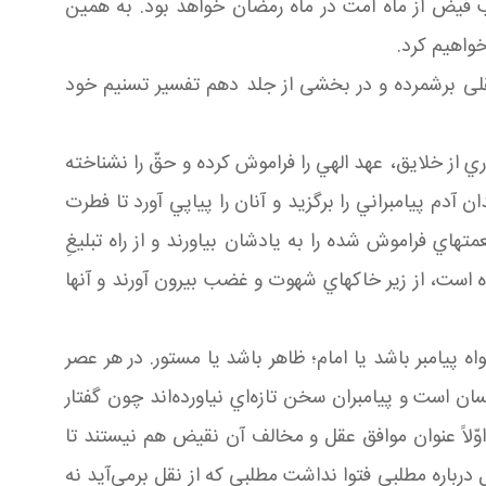
 فیض از ماه امت در ماه رمضان خواهد بود. به همین
واهیم کرد.
عقلی برشمرده و در بخشی از جلد دهم تفسیر تسنیم خود
ري از خلايق، عهد الهي را فراموش كرده و حقّ را نشناخته
 آدم پيامبراني را برگزيد و آنان را پياپي آورد تا فطرت
عمتهاي فراموش شده را به يادشان بياورند و از راه تبليغِ
 است، از زير خاكهاي شهوت و غضب بيرون آورند و آنها
ه پيامبر باشد يا امام؛ ظاهر باشد يا مستور. در هر عصر
 است و پيامبران سخن تازه‌اي نياورده‌اند چون گفتار
وّلاً عنوان موافق عقل و مخالف آن نقيض هم نيستند تا
درباره مطلبي فتوا نداشت مطلبي كه از نقل برمي‌آيد نه