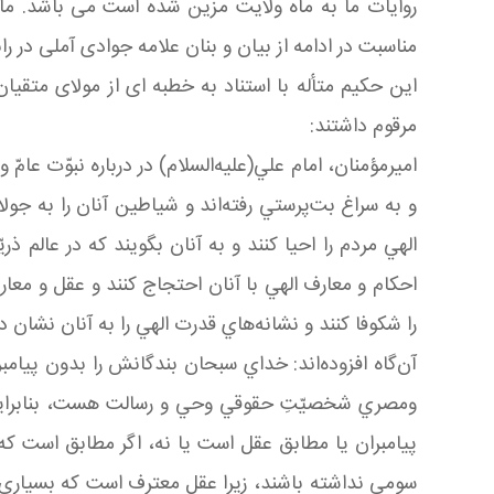
روایات ما به ماه ولایت مزین شده است می باشد. ما
مناسبت در ادامه از بیان و بنان علامه جوادی آملی در 
این حکیم متأله با استناد به خطبه ای از مولای متقی
مرقوم داشتند:
اميرمؤمنان، امام علي(عليه‌السلام) در درباره نبوّت عام
و به سراغ بت‌پرستي رفته‌اند و شياطين آنان را به جولان
الهي مردم را احيا كنند و به آنان بگويند كه در عالم ذر
احكام و معارف الهي با آنان احتجاج كنند و عقل و م
را شكوفا كنند و نشانه‌هاي قدرت الهي را به آنان نشان ده
آن‌گاه افزوده‌اند: خداي سبحان بندگانش را بدون پيامبر
ومصري شخصيّتِ حقوقي وحي و رسالت هست، بنابراين به 
پيامبران يا مطابق عقل است يا نه، اگر مطابق است كه 
سومي نداشته باشند، زيرا عقل معترف است كه بسياري از 