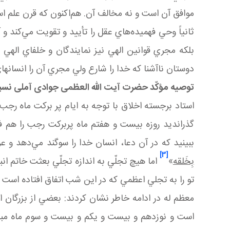
موافق آن است و نه مخالف آن. هم‌اكنون كه قرن علم 
ثانياً وحي فهميده‌هاي عقل را تأييد و تقويت مي‌كند و 
بلكه مجري قوانين الهي نيز نمايندگان و خلفاي الهي
دوستان ناآشنا كه خدا را شارع ولي مجري آن را انسانها
توصیه مؤکّد حضرت آیت الله العظمی جوادی آملی نس
استاد برجسته اخلاق با توجه به ایام پر برکت ماه رجب 
گذرانديد روزه بيست و هفتم ماه پربركت رجب را هم ف
ببينيد كه در آن دعا، انسان خدا را سوگند مي‌دهد و ع
[3]
بِخَلقه
»
اما هيچ تجلّي به اندازه تجلّي بعثت خاتم ا
تو را به تجلي اعظمي كه در اين شب اتفاق افتاده است م
معظم له در ادامه خاطر نشان کردند: بعضي از بزرگان
است و نوزدهم و بيست و يكم و بيست و سوم ماه مبار