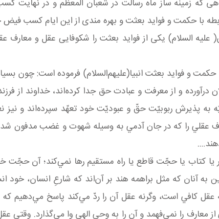
هی که زمینه ساز ماه رسالت در شعبان المعظم و در نهایت کسب
رابطه با حکمت و فواید بعثت و بهره مندی از این ایام کسب فیض خ
ان( علیه السلام) یکی از فواید بعثت را شکوفایی عقل و معارف 
ّ و حكمت و فوايد بعثت انبيا(عليهم‌السلام) فرموده است: چون بسيا
 درآورده و از معرفت و عبادت حق جدا كرده‌اند، خداوند از فرزندان
يّه به پذيرش ربوبيّت حقّ و عبوديّت خود تعهّد سپرده‌اند و نيز ن
عارف عقلي را كه در جان آدمي به وسيله شهوت و غضب مدفون شده
ند....
 يا كتاب يا حجّت قاطع يا راه مستقيم رها نمي‌كند؛ آن حجّت خوا
آنان كه مثل براهمه هند بر آن‌اند كه شارعِ انسان، خود انسان
عقل كافي است، وگرنه عقل آن را ردّ مي‌كند پاسخ مي‌دهيم كه ا
معارف را نمي‌فهمد و آن را به وحي الهي وا مي‌گذارد. وقتي عقل 