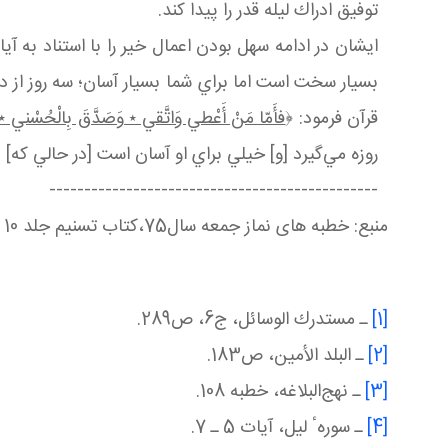
توفيق ادراك ليله قدر را پيدا كند.
ایشان در ادامه سهل بودن اعمال خیر را با استناد به آی
بسيار سخت است اما براي شما بسيار آسان؛ سه روز از د
قرآن فرمود: ﴿
فأَمّا مَنْ أَعْطي وَاتَّقي ٭ وَصَدَّقَ بِالْحُسْني ٭ فَ
روزه مي‌گيرد [و] خيلي براي او آسان است [در حالي كه] 
-----------------------------------------------
منبع: خطبه های نماز جمعه سال75،کتاب تسنيم جلد 10
[1]
ـ مستدرك الوسائل، ج6، ص289.
[2]
ـ البلد الأمين، ص183.
[3]
ـ نهج‌البلاغه، خطبه 108.
[4]
ـ سورهٴ ليل، آيات 5 ـ 7.