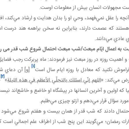
است مجهولات انسان بيش از معلومات اوست.
آنچه را عقل نمي‌فهمد، وحي او را بدان هدايت و ارشاد مي‌كند، اف
 هستند كه عصمت دارند، بنابراين نه سخن براهمه هند درست است
ي عادي مي‌دانند.
بت به اعمال ایّام مبعث/شب مبعث احتمال شروع شب قدر می ر
و اهمیت روزه در روز مبعث نیز فرمودند: ماه پربركت رجب فضايل ف
[1]
راموش نكنيد كه معادل با روزه ايام سال است
[و] آن دعاي شب
[2]
رض مي‌كند: «
اللهم إنّي اسئلك بالتجلّي الأعظم في هذه الليلة
»
؛
نبيا كه اولين و آخرين انسانها در پيشگاه او خاضع و خاشع‌اند 
ورد سؤال قرار مي‌دهم و ازتو چيزی مي‌طلبم.
 احتمال دادند كه شب قدر از همان بيست و هفتم شروع مي‌شود
ك رمضان؛ مي‌گويند اين پنج شب از اطراف علم اجمالي است كه 