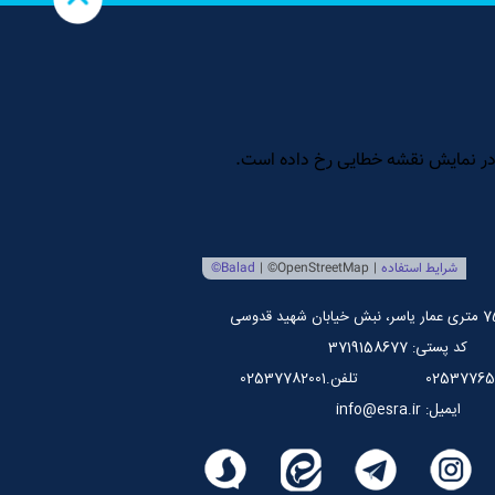
کد پستی: 3719158677
تلفن.02537782001
ایمیل: info@esra.ir