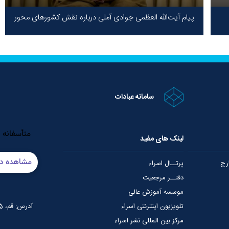
پیام آیت‌الله العظمی جوادی آملی درباره نقش کشورهای محور
مقاومت / حقیقت محور مقاومت یعنی ایستادگی در برابر ظلم!
سامانه عبادات
لینک های مفید
رج
پرتــال اسراء
دفتــر مرجعیت
موسسه آموزش عالی
تلویزیون اینترنتی اسراء
آدرس: قم، 75 متری عمار یاسر، نبش خیابان شهید قدوسی
مرکز بین المللی نشر اسراء