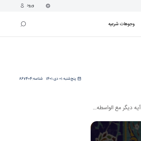
ورود
وجوهات شرعیه
پنج‌شنبه 01 دی 1401
شناسه:
867404
یه دیگر مع الواسطه...