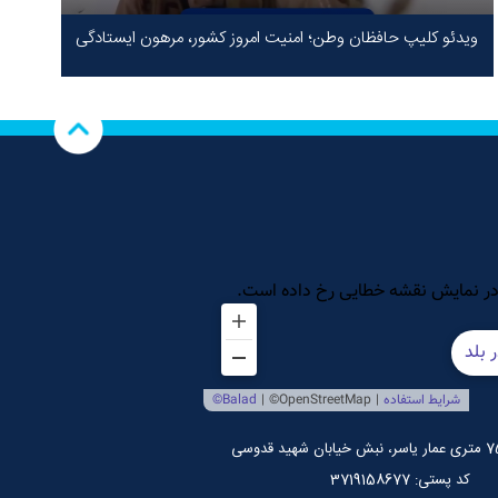
ویدئو کلیپ حافظان وطن؛ امنیت امروز کشور، مرهون ایستادگی
شهدا در سخت‌ترین شرایط
کد پستی: 3719158677