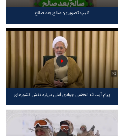
کلیپ تصویری؛ صالح بعد صالح
پیام آیت‌الله العظمی جوادی آملی درباره نقش کشورهای
محور مقاومت / حقیقت محور مقاومت یعنی ایستادگی در
برابر ظلم!