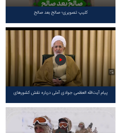
کلیپ تصویری؛ صالح بعد صالح
پیام آیت‌الله العظمی جوادی آملی درباره نقش کشورهای
محور مقاومت / حقیقت محور مقاومت یعنی ایستادگی در
برابر ظلم!