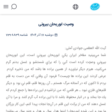
وصیت ابوریحان بیرونی - دفتر
وصیت ابوریحان بیرونی
دوشنبه 17 آذر 1404
شناسه:
7328839
آیت الله العظمی جوادی آملی:
شما مي‌بينيد مفاخر ايران يكي ابوريحان بيروني است، اين ابوريحان
بيروني وصيّت كرده است آبي را كه براي شستشو و غسل بدنم گرم
مي‌كنيد، هيزم ديگر نياوريد از همين براده‌ ها باشد كه من ذخيره كردم.
عرض كردند اين براده‌ ها چيست؟ فرمود آن وقتي كه من دست به قلم
بردم تا اكنون كه در آستانه مرگ هستم ـ آن روزها قلم، قلم ني بود و ديگر
قلم‌هاي فلزي نبود ـ هر قلمي كه من تراشيدم اين براده‌ها را جمع كردم که
يك جا بماند و در انبار محفوظ باشد تا با اين براده آب گرم كنند و مرا با آن
غسل دهند كه من از بركت اين قلم در آن‌جا نجات پيدا كنم، اين كار بزرگان
ما بود و اين شده ابوريحان! اينها هزار سال و هزار و چند سال مي‌مانند!