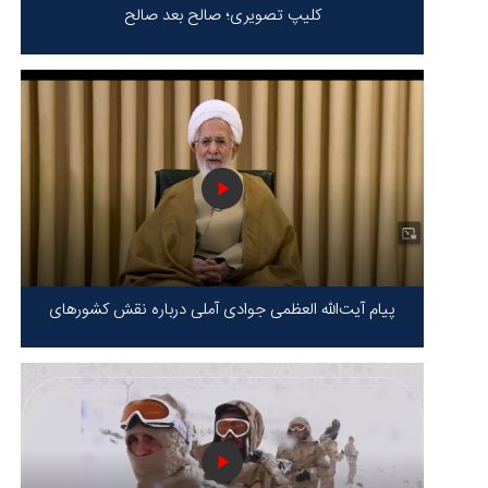
کلیپ تصویری؛ صالح بعد صالح
پیام آیت‌الله العظمی جوادی آملی درباره نقش کشورهای
محور مقاومت / حقیقت محور مقاومت یعنی ایستادگی در
برابر ظلم!