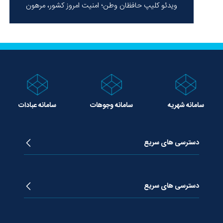
ویدئو کلیپ حافظان وطن؛ امنیت امروز کشور، مرهون
ایستادگی شهدا در سخت‌ترین شرایط
سامانه شهریه
سامانه وجوهات
سامانه عبادات
دسترسی های سریع
زندگینامه آیت الله جوادی آملی
دروس تفسیر معظم له
دسترسی های سریع
دروس اخلاق معظم له
دروس فقه معظم له
پژوهشگاه علـوم وحیــانی معارج
استفتائات معظم له