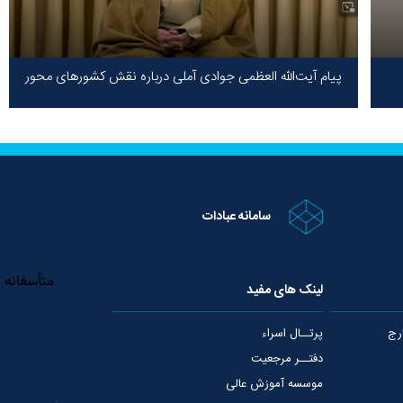
پیام آیت‌الله العظمی جوادی آملی درباره نقش کشورهای محور
مقاومت / حقیقت محور مقاومت یعنی ایستادگی در برابر ظلم!
سامانه عبادات
لینک های مفید
رج
پرتــال اسراء
دفتــر مرجعیت
موسسه آموزش عالی