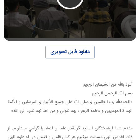
دانلود فایل تصویری
أعوذ بالله من الشيطان الرجيم
بسم الله الرحمن الرحيم
«الحمدلله رب العالمين و صلي الله علي جميع الأنبياء و المرسلين و الأئمة
الهداة المهديين و فاطمة الزهراء بهم نتولي و من اعدائهم نتبرء الي الله».
مقدم شما فرهيختگان اساتيد گرانقدر علما و فضلا را گرامي مي داريم. از
ذات اقدس الهي مسئلت مي کنيم هر کس قلمي و قدمي در راه علوم الهي