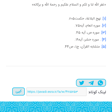
«غفر الله لنا و لکم و السلام علکيم و رحمة الله و برکاته»
[1]
. نهج البلاغة، حکمت205.
[2]
. سوره انعام، آيه75.
[3]
. سوره ص، آيه 45.
[4]
. سوره حشر، آيه19.
[5]
. متشابه القرآن، ج‏1، ص44.
کپی
لینک کوتاه: