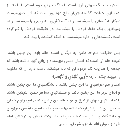
تلخش يا جنگ جهاني اول است يا جنگ جهاني دوم است. يا تلخ تر از
همه اين حوادث گذشته جريان تلخ غزه روز است که اين صهيونيست
تبهکار نه آسمانی را مي شناسد و نه آسمان آفرين. نه زمينی را مي شناسد و نه
زمين آفرين، بلکه فقط خودش را مي شناسد. در حقيقت خودش را گم کرده
است، گمشده اي را دارد مي شناسد، نه اينکه گمشده را پيدا کند.
پس حقيقت علم جا دادن به ديگران است. عالم بايد اين چنين باشد.
نتيجه علم آن است که انسان دستي نويسنده و زباني گويا داشته باشد که
جامعه را هدايت کند فرمود آن که بُت مي شکند دست دارد آن که ملکوت
را مي بيند چشم دارد:
﴿أُولِي الْأَيْدي وَ الْأَبْصارِ﴾
.
اميدواريم حوزه هاي ما اين چنين باشند دانشگاهي هاي ما اين چنين باشند
و ايران عزيز ما اين چنين باشد و مسلمان هاي سراسر جهان اين چنين باشند
بلکه انسان هاي جهان از شرق و غرب عالم اين چنين باشند. اميدواريم خداي
سبحان اين دعا را درباره همه انسان ها مخصوصاً مسلمين بالأخص حوزويان
و دانشگاهيان عزيز مستجاب بفرمايد به برکت تلاش و کوشش امام
شهدا(رضوان الله عليه) و شهداي اسلام.