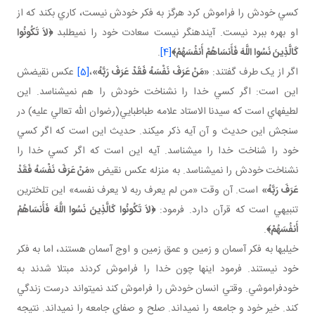
کسي خودش را فراموش کرد هرگز به فکر خودش نيست، کاري بکند که از
او بهره ببرد نيست. آينده نگر نيست سعادت خود را نمي طلبد
﴿
لاَ تَكُونُوا
كَالَّذِينَ نَسُوا اللَّهَ فَأَنسَاهُمْ أَنفُسَهُمْ
﴾
[4]
.
اگر از يک طرف گفتند:
«مَنْ عَرَفَ نَفْسَهُ فَقَدْ عَرَفَ رَبَّهُ»
،
[5]
عکس نقيضش
اين است: اگر کسي خدا را نشناخت خودش را هم نمي شناسد. اين
لطيفه اي است که سيدنا الاستاد علامه طباطبايي(رضوان الله تعالي عليه) در
سنجش اين حديث و آن آيه ذکر مي کند. حديث اين است که اگر کسي
خود را شناخت خدا را مي شناسد. آيه اين است که اگر کسي خدا را
نشناخت خودش را نمي شناسد. به منزله عکس نقيض
«مَنْ عَرَفَ نَفْسَهُ فَقَدْ
عَرَفَ رَبَّهُ»
است. آن وقت «من لم يعرف ربه لا يعرف نفسه» اين تلخ ترين
تنبيهي است که قرآن دارد. فرمود:
﴿
لاَ تَكُونُوا كَالَّذِينَ نَسُوا اللَّهَ فَأَنسَاهُمْ
أَنفُسَهُمْ
﴾
.
خيلي ها به فکر آسمان و زمين و عمق زمين و اوج آسمان هستند، اما به فکر
خود نيستند. فرمود اينها چون خدا را فراموش کردند مبتلا شدند به
خودفراموشي. وقتي انسان خودش را فراموش کند نمي تواند درست زندگي
کند. خير خود و جامعه را نمي داند. صلح و صفاي جامعه را نمي داند. نتيجه