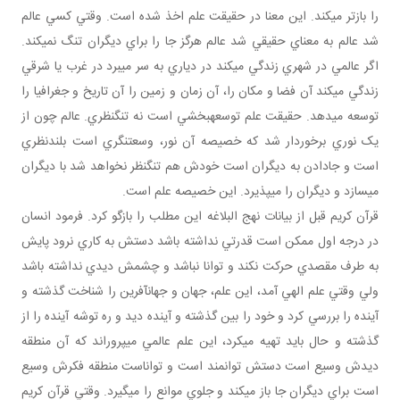
را بازتر مي کند. اين معنا در حقيقت علم اخذ شده است. وقتي کسي عالم
شد عالم به معناي حقيقي شد عالم هرگز جا را براي ديگران تنگ نمي کند.
اگر عالمي در شهري زندگي مي کند در دياري به سر مي برد در غرب يا شرقي
زندگي مي کند آن فضا و مکان را، آن زمان و زمين را آن تاريخ و جغرافيا را
توسعه مي دهد. حقيقت علم توسعه بخشي است نه تنگ نظري. عالم چون از
يک نوري برخوردار شد که خصيصه آن نور، وسعت نگري است بلندنظري
است و جادادن به ديگران است خودش هم تنگ نظر نخواهد شد با ديگران
مي سازد و ديگران را مي پذيرد. اين خصيصه علم است.
قرآن کريم قبل از بيانات نهج البلاغه اين مطلب را بازگو کرد. فرمود انسان
در درجه اول ممکن است قدرتي نداشته باشد دستش به کاري نرود پايش
به طرف مقصدي حرکت نکند و توانا نباشد و چشمش ديدي نداشته باشد
ولي وقتي علم الهي آمد، اين علم، جهان و جهان آفرين را شناخت گذشته و
آينده را بررسي کرد و خود را بين گذشته و آينده ديد و ره توشه آينده را از
گذشته و حال بايد تهيه مي کرد، اين علم عالمي مي پروراند که آن منطقه
ديدش وسيع است دستش توانمند است و تواناست منطقه فکرش وسيع
است براي ديگران جا باز مي کند و جلوي موانع را مي گيرد. وقتي قرآن کريم