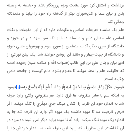
برداشت و امتثال کرد مورد عنايت ويژه پروردگار باشد و جامعه به وسيله
بنان و بيان علما و انديشوران بهتر از گذشته راه خود را بيابد و متمدنانه
زندگي کند.
علم يک سلسله تعريفات اساسي و مقومات دارد که از اين مقومات و نکات
اساسی علم معناي عالم و سلسله علما از يک سو مهد علم در حوزه و
دانشگاه از سوي ديگر، آداب متعلمان از سوي سوم و بهره وران جنبي حوزه
و دانشگاه از جهت چهارم و مانند آن روشن خواهد شد. يک بيان نوراني از
امير بيان و بنان علي بن ابي طالب(صلوات الله و سلامه عليه) رسيده است
که حقيقت علم را معنا مي کند تا معلوم بشود عالم کيست و جامعه علمي
چگونه است.
فرمود:
«كُلُّ وِعَاءٍ يَضِيقُ بِمَا جُعِلَ فِيهِ إِلَّا وِعَاءَ الْعِلْمِ فَإِنَّهُ يَتَّسِعُ بِه‏»
؛
[1]
فرمود
به اينکه علم با ساير مظروف ها فرق دارد. هر مظروفي وقتي وارد ظرف
شد به اندازه خود آن ظرف را اشغال مي کند جاي ديگري را تنگ مي کند. اگر
ظرفي ظرفيت ده تا ميوه داشت يک ميوه اگر وارد آن ظرف شد جا به
اندازه يک ميوه تنگ مي کند. بايد نُه تا ميوه بيايد ديگر نمی شود ده ميوه در
آن گذاشت. اين مظروف که وارد اين ظرف شد، به مقدار خودش جا را