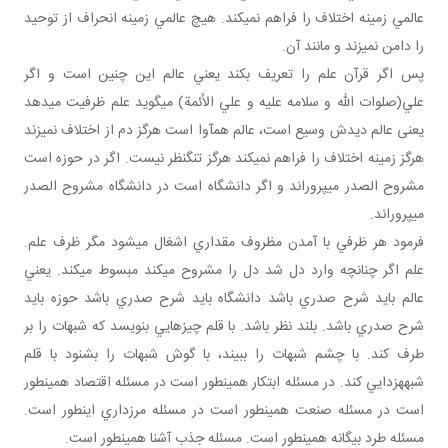
عالمي زمينه اختلاف را فراهم نمي کند. هيچ عالمي زمينه انحراف از توحيد
را دامن نمي زند و مانند آن.
پس اگر قرآن علم را تعريف بکند يعني عالم اين چنين است و اگر
علي(صلوات الله و سلامه عليه و علي الأئمة) مي گويد علم ظرفيت مي دهد
يعنی عالم ديدش وسيع است، عالم هم آوا است هرگز دم از اختلاف نمي زند
هرگز زمينه اختلاف را فراهم نمي کند هرگز تنگ نظر نيست. اگر در حوزه است
مشروح الصدر مي پروراند و اگر دانشگاه است در دانشگاه مشروح الصدر
مي پروراند.
فرمود هر ظرفي با آمدن مظروف مقداري اشغال مي شود مگر ظرف علم.
علم اگر چنانچه وارد دل شد دل را مشروح مي کند مبسوط مي کند. يعني
عالم بايد شرح صدري باشد دانشگاه بايد شرح صدري باشد حوزه بايد
شرح صدري باشد. بلند نظر باشد. با قلم چيزهايي بنويسد که شبهات را بر
طرف کند. با چشم شبهات را ببيند، با گوش شبهات را بشنود با قلم
شبهه زدايي کند. در مسئله ابتکار همين طور است در مسئله اقتصاد همين طور
است در مسئله صنعت همين طور است در مسئله مرزداري اين طور است.
مسئله طرد بيگانه همين طور است. مسئله جذب آشنا همين طور است.