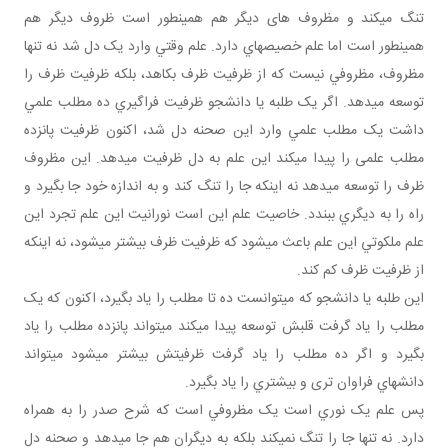
تنگ مي کند و مظروف های ديگر هم همين طور است ظروف ديگر هم
همين طور است اما علم خصيصه اي دارد. علم وقتي وارد يک دل شد نه تنها
مظروف، مظروفي نيست که از ظرفيت ظرف بکاهد، بلکه ظرفيت ظرف را
توسعه مي دهد. اگر يک طلبه يا دانشجو ظرفيت فراگيري ده مطلب علمي
داشت يک مطلب علمي وارد اين صحنه دل شد، اکنون ظرفيت پانزده
مطلب علمی را پيدا مي کند اين علم به دل ظرفيت مي دهد. اين مظروف
ظرف را توسعه مي دهد نه اينکه جا را تنگ کند و به اندازه خود جا بگيرد و
راه را به ديگري ببندد. خاصيت علم اين است نورانيت اين علم تجرد اين
علم ملکوتي اين علم باعث مي شود که ظرفيت ظرف بيشتر مي شود، نه اينکه
از ظرفيت ظرف کم کند.
اين طلبه يا دانشجو که مي توانست ده تا مطلب را ياد بگيرد، اکنون که يک
مطلب را ياد گرفت قلبش توسعه پيدا مي کند مي تواند پانزده مطلب را ياد
بگيرد و اگر ده مطلب را ياد گرفت ظرفيتش بيشتر مي شود مي تواند
دانش هاي فراوان تری و بيشتري را ياد بگيرد.
پس علم يک نوري است يک مظروفي است که شرح صدر را به همراه
دارد. نه تنها جا را تنگ نمي کند بلکه به ديگران هم جا مي دهد و صحنه دل