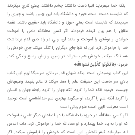
اينکه خدا مي فرمايد انبيا دست داشتند چشم داشتند، يعني کاري مي کردند
که شايسته دست است، حوزه و دانشگاه بايد اين چنين باشند و چيزي را
مي ديدند که شايسته است يعني حوزه و دانشگاه بايد حق بين باشند. نقطه
مقابل را هم بيان کردند فرمودند اگر کسي معاذالله علمي را آموخت
خواندن و نوشتن را آموخت و مانند آن، ولي در راه دين قدم برنداشت
خدا را فراموش کرد اين نه تنها جاي ديگران را تنگ مي کند جاي خودش را
هم تنگ مي کند. خودش هم نمي تواند در زمين و زمان وسيع زندگي کند.
فرمود:
﴿
لاَ تَكُونُوا كَالَّذِينَ نَسُوا اللَّهَ
﴾
.
اين کتاب بوسيدني است اينکه شب هاي قدر بر بالاي سر مي گذاريم اين کتاب
بالاي سر ماست اين حقيقت علم را معنا مي کند تا عالم بفهمد وظيفه اش
چيست. فرمود آنکه شما را آفريد آنکه جهان را آفريد رابطه جهان و انسان
را آفريد آنکه علم را آفريد، او مي گويد بهترين علم خداشناسي است توحيد
است معرفت الهي است علوم رباني است.
اگر کسي معاذالله در حوزه يا دانشگاه يا در فضاهاي ديگر علمي نياموخت
که او را به ياد خدا بيندازد و او معاذالله خدا را فراموش کرد، ذات اقدس
اله مي فرمايد کيفر تلخش اين است که خودش را فراموش مي کند. اگر