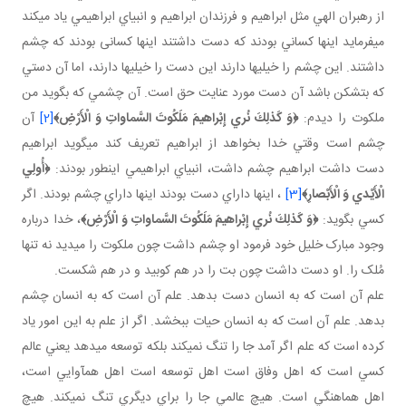
از رهبران الهي مثل ابراهيم و فرزندان ابراهيم و انبياي ابراهيمي ياد مي کند
مي فرمايد اينها کساني بودند که دست داشتند اينها کسانی بودند که چشم
داشتند. اين چشم را خيلي ها دارند اين دست را خيلي ها دارند، اما آن دستي
که بت شکن باشد آن دست مورد عنايت حق است. آن چشمي که بگويد من
ملکوت را ديدم:
﴿
وَ كَذلِكَ نُري إِبْراهيمَ مَلَكُوتَ السَّماواتِ وَ الْأَرْضِ‏
﴾
[2]
آن
چشم است وقتي خدا بخواهد از ابراهيم تعريف کند مي گويد ابراهيم
دست داشت ابراهيم چشم داشت، انبياي ابراهيمي اين طور بودند:
﴿أُولِي
الْأَيْدي وَ الْأَبْصارِ﴾
[3]
، اينها داراي دست بودند اينها داراي چشم بودند. اگر
کسي بگويد:
﴿
وَ كَذلِكَ نُري إِبْراهيمَ مَلَكُوتَ السَّماواتِ وَ الْأَرْضِ‏
﴾
، خدا درباره
وجود مبارک خليل خود فرمود او چشم داشت چون ملکوت را مي ديد نه تنها
مُلک را. او دست داشت چون بت را در هم کوبيد و در هم شکست.
علم آن است که به انسان دست بدهد. علم آن است که به انسان چشم
بدهد. علم آن است که به انسان حيات ببخشد. اگر از علم به اين امور ياد
کرده است که علم اگر آمد جا را تنگ نمي کند بلکه توسعه مي دهد يعني عالم
کسي است که اهل وفاق است اهل توسعه است اهل هم آوايي است،
اهل هماهنگي است. هيچ عالمي جا را براي ديگري تنگ نمي کند. هيچ