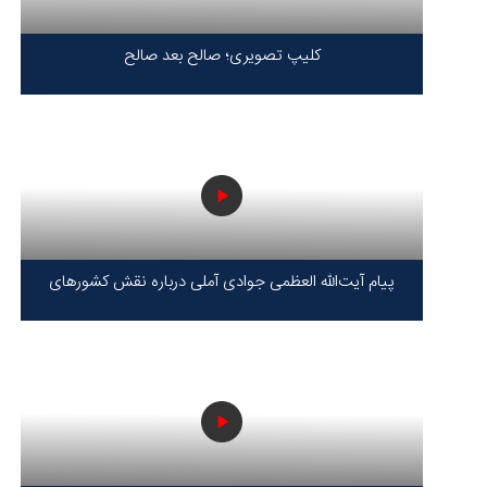
کلیپ تصویری؛ صالح بعد صالح
پیام آیت‌الله العظمی جوادی آملی درباره نقش کشورهای
محور مقاومت / حقیقت محور مقاومت یعنی ایستادگی در
برابر ظلم!