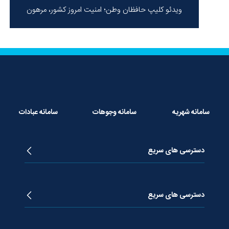
ویدئو کلیپ حافظان وطن؛ امنیت امروز کشور، مرهون
ایستادگی شهدا در سخت‌ترین شرایط
سامانه شهریه
سامانه وجوهات
سامانه عبادات
دسترسی های سریع
زندگینامه آیت الله جوادی آملی
دروس تفسیر معظم له
دسترسی های سریع
دروس اخلاق معظم له
دروس فقه معظم له
پژوهشگاه علـوم وحیــانی معارج