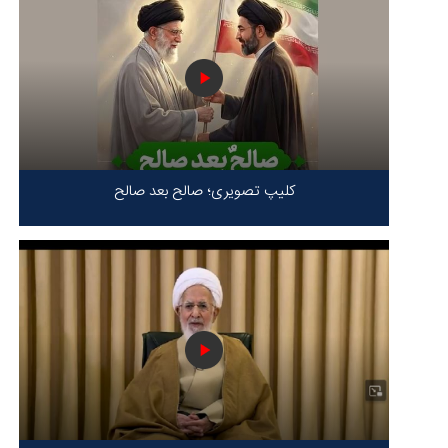
کلیپ تصویری؛ صالح بعد صالح