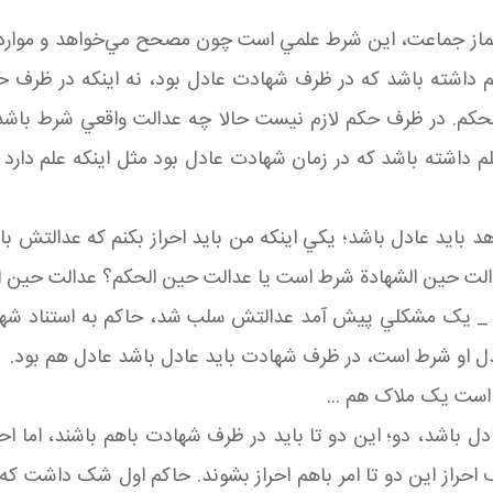
نماز جماعت، اين شرط علمي است چون مصحح مي‌خواهد و مواردي 
 داشته باشد که در ظرف شهادت عادل بود، نه اينکه در ظرف حک
 الحکم. در ظرف حکم لازم نيست حالا چه عدالت واقعي شرط باش
داشته باشد که در زمان شهادت عادل بود مثل اينکه علم دارد در
د بايد عادل باشد؛ يکي اينکه من بايد احراز بکنم که عدالتش ب
دالت حين الشهادة شرط است يا عدالت حين الحکم؟ عدالت حين
 _ يک مشکلي پيش آمد عدالتش سلب شد، حاکم به استناد شهادتي
عدل او شرط است، در ظرف شهادت بايد عادل باشد عادل هم بود.
ست يک ملاک هم ...
 باشد، دو؛ اين دو تا بايد در ظرف شهادت باهم باشند، اما احر
ظرف احراز اين دو تا امر باهم احراز بشوند. حاکم اول شک دا