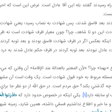
راه رسيدند گفتند بله اين آقا عادل است. غرض اين است که ا
هست.
ادند بعد فاسق شدند، پس شهادت به نصاب رسيد؛ يعني شهادت 
ادت اين دو تا شاهد، چرا؟ چون معيار ظرف شهادت است نه ظ
ينکه بعکس اگر در ظرف شهادت فاسق بودند و بعد توبه کردند د
عادل نبودند بعد توبه کردند در ظرف حکم عادل شدند به درد 
«بهما» چرا؟ «لأن المعتبر بالعدالة عند الإقامة» آن وقتي که مي‌
 اين مسئله مربوط به خود قبول شهادت است. يک وقت است آن م
 گذشتي بکند؟ حق مردم است. در حق الله از دو نظر جا براي 
 سابقه دارد
[1]
. يکي اينکه در خصوص حدود دارد که
«ادْرَءُوا الْ
و ما خبر و اطلاع نداشتيم فسقي داشته، همين شايد، زمينه شبهه