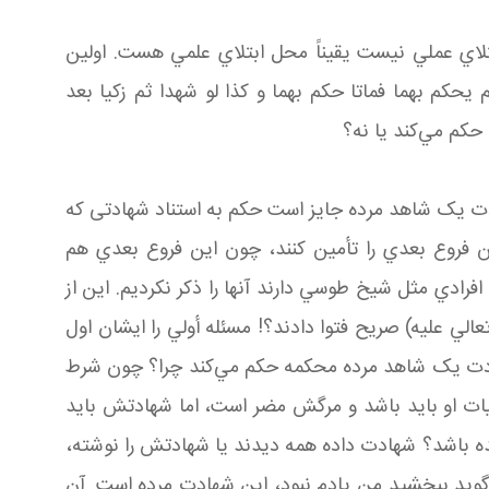
تلاي عملي نيست يقيناً محل ابتلاي علمي هست. اولين
 يحكم بهما فماتا حكم بهما و كذا لو شهدا ثم زكيا بعد
حکم مي‌کند يا نه؟
هادت يک شاهد مرده جايز است حکم به استناد شهادتی که
اين فروع بعدي را تأمين کنند، چون اين فروع بعدي هم
فرادي مثل شيخ طوسي دارند آنها را ذکر نکرديم. اين از
 عليه) صريح فتوا دادند؟! مسئله أولي را ايشان اول
 شهادت يک شاهد مرده محکمه حکم مي‌کند چرا؟ چون شرط
ت او بايد باشد و مرگش مضر است، اما شهادتش بايد
ده باشد؟ شهادت داده همه ديدند يا شهادتش را نوشته،
يد ببخشيد من يادم نبود، اين شهادت مرده است. آن