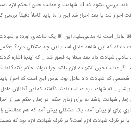
 بايد بررسي بشود که آيا شهادت و عدالت حين الحکم لازم ا
راز شد يا بعد احراز شد اين را ما بايد کاملاً دقيقاً بررسي ک
قا عادل است نه مدعي‌عليه. اين آقا يک شاهدي آورده و شهادت د
دت دادند که اين شاهد عادل است. اين چه مشکلي دارد؟ بعکس
د عادلي شهادت داد بعد مبتلا به فسق شد _ که اينجا اشاره کر
 اگر عدالت حين الشهادة لازم باشد چرا نتواند حکم بکند؟ لذا فرم
ن شخصي که شهادت داد عادل بود. غرض اين است که احراز بايد 
بيشتر _ که شهادت به عدالت دادند نگفتند که اين آقا الآن عادل 
برای زمان شهادت باشد نه برای زمان حکم. در زمان حکم غير از
ري براي او پيش آمد، يک مشکلي پيش آمد که هم عدالتش را از
 يا در ظرف شهادت لازم است؟ در ظرف شهادت لازم بود که هست.