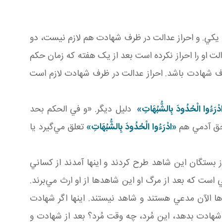
 يکي. و احراز عدالت در ظرف شهادت هم لازم نيست، دو
 او را احراز نکرده است بعد از يک هفته که زمان حکم
ر ظرف شهادت باشد. احراز عدالت در ظرف شهادت لازم است
ْرَءُوا الْحُدُودَ بِالشُّبُهَاتِ»
دليل ديگر. «و في الحكم بحد
 حق آدمي هم
«ادْرَءُوا الْحُدُودَ بِالشُّبُهَاتِ»
تعلق مي‌گيرد يا
ستگان اين شاهد طرح کردند و اينها آمدند از کساني‌
است که بعد از مرگ او اين شاهدها از او ارث مي‌برند.
ا الآن مدعي‌ هستند و شاهد نيستند. اينها اگر شهادت
 شهادت بدهد، اين مُرد، چه وقت مُرد؟ بعد از شهادت و