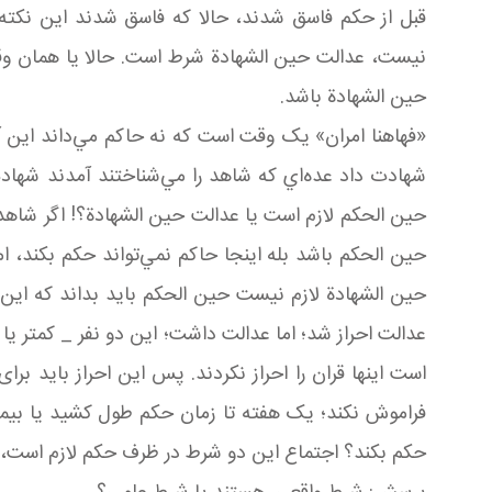
قبل از حکم فاسق شدند، حالا که فاسق شدند اين نکته
نيست، عدالت حين الشهادة شرط است. حالا يا همان وقت اح
حين الشهادة باشد.
«فهاهنا امران» يک وقت است که نه حاکم مي‌داند اين آ
شهادت داد عده‌اي که شاهد را مي‌شناختند آمدند شها
حين الحکم لازم است يا عدالت حين الشهادة؟! اگر شاه
حين الحکم باشد بله اينجا حاکم نمي‌تواند حکم بکند، اما
حين الشهادة لازم نيست حين الحکم بايد بداند که اي
عدالت احراز شد؛ اما عدالت داشت؛ اين دو نفر _ کمتر يا 
است اينها قران را احراز نکردند. پس اين احراز بايد 
فراموش نکند؛ يک هفته تا زمان حکم طول کشيد يا بيما
حکم بکند؟ اجتماع اين دو شرط در ظرف حکم لازم است،