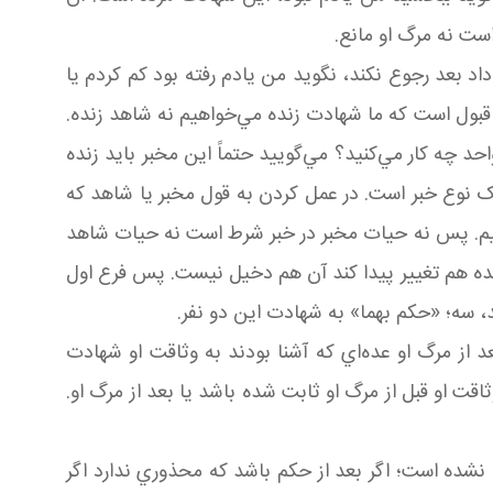
ت نه مرگ او مانع.
 بعد رجوع نکند، نگويد من يادم رفته بود کم کردم يا
قبول است که ما شهادت زنده مي‌خواهيم نه شاهد زنده.
چه کار مي‌کنيد؟ مي‌گوييد حتماً اين مخبر بايد زنده
 يک نوع خبر است. در عمل کردن به قول مخبر يا شاهد که
‌کنيم. پس نه حيات مخبر در خبر شرط است نه حيات شاهد
نده هم تغيير پيدا کند آن هم دخيل نيست. پس فرع اول
 سه؛ «حکم بهما» به شهادت اين دو نفر.
د از مرگ او عده‌اي که آشنا بودند به وثاقت او شهادت
قت او قبل از مرگ او ثابت شده باشد يا بعد از مرگ او.
 نشده است؛ اگر بعد از حکم باشد که محذوري ندارد اگر