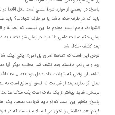
پرسش: شرط واقعی هستند يا شرط علمی؟
پاسخ: در بعضي از موارد شرط علمي است مثل اقتدا در 
بايد که در ظرف حکم باشد يا در ظرف شهادت؟ بايد علم
الشهادة، باهم است. معلوم ما اين نيست که العدالة و
زمان حکم عدالت علمي باشد يا در زمان شهادت؛ بايد علم 
بعد کشف خلاف شد.
غرض اين است که «هاهنا امران بل امور»: يکي اينکه شاه
بود و من نمي‌دانستم بعد کشف شد. مطلب ديگر: آيا ع
شاهد آن وقتي که شهادت داد عادل بود بعد _ معاذالله
عدل اثر ندارد؛ بعد از شهادت نه فسق او مانع است نه 
پرسش: شايد بيشتر از يک ملاک است يک ملاک عدالت ا
پاسخ: منظور اين است که او بايد شهادت بدهد، يک؛ عادل
کردم بعد عدالتش را احراز مي‌کنم. لازم نيست که در 