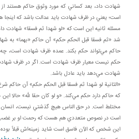
شهادت داد، بعد کساني که مورد وثوق حاکم هستند از 
است؛ يعني در ظرف شهادت بايد عدالت باشد که اينجا 
مسئله ثانيه اين است که «لو شهدا ثم فسقا» شهادت د
شد «ثم فسقا قبل الحکم حکم» آن حاکم «بهما» به شه
حاکم مي‌تواند حکم بکند. عمده ظرف شهادت است، چه ا
حکم نيست معيار ظرف شهادت است. اگر در ظرف شهادت 
شهادت مي‌دهد بايد عادل باشد.
«الثانية لو شهدا ثم فسقا قبل الحکم حکم» آن حاکم شرع 
که حاکم دارد حکم مي‌کند. «و لو كان حقا لله» حالا
مختلط است. در حق الناس هيچ گذشتي نيست، انسان چه
است در نصوص متعددي هم هست که رحمت او بر غضب او
اين شخص که الآن فاسق است شايد زمينه‌اش قبلاً بوده 