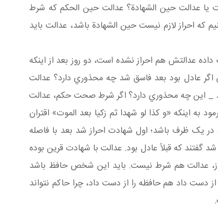
ست يا عدالت حين الشهادة؟ عدالت حين الحکم که شرط
نيم که احراز لازم نيست حين الشهادة باشد، عدالت بايد
اده عدالتش هم احراز نشده است، دو روز بعد از اينکه
 اگر عادل بود بعد فاسق شد چه محذوري دارد؟ عدالت
دند _ اين چه محذوري دارد؟ اگر شرط صحت حکم، عدالت
ود به اينکه «و کذا لو شهدا ثم زکيا بعد الموت» اقتران
در يک ظرف باشد؛ اول شهادت احراز شد بعد با فاصله
شد گفتند که قبلاً عادل بود. عدالت با شهادت قرين بوده
 احراز، عدالت هم شرط نيست. بايد اين شخص حافظ باشد
 دست داد هم حافظه را از دست داد، چرا حاکم نتواند