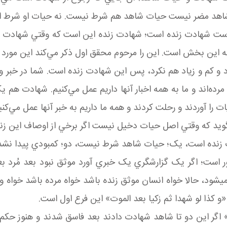
اهد مضر نيست حيات شاهد هم شرط نيست. نه حيات او شرط اس
است شهادت زنده است؛ شهادت زنده اين است که وقتي شهادت داد
ه اين بخش است. اين را مرحوم محقق اول ذکر مي‌کند اين مورد 
م و زياد هم نکرد، پس اين شهادت زنده است. شما در خبر واحد 
مرده‌اند و ما به همه اخبار آنها داريم عمل مي‌کنيم. شهادت هم
 را آوردند و رحلت کردند و همه ما داريم به خبر آنها عمل مي
بگويد که وقتي اصل حيات دخيل نيست اگر برخي از اوصاف اين ز
ت زنده است، يک؛ حيات شاهد شرط نيست، دو؛ کمبودي پيدا نشد،
ر است؛ اگر يک گزارشگري يک خبري آورد موثق نبود بعد مُرد بع
ی­شود، حالا خواه انسان موثق زنده باشد خواه مرده باشد خواه وثا
کذا لو شهدا ثم زکيا بعد الموت» اين فرع اول است.
ا» اگر اين دو تا شاهد شهادت دادند بعد فاسق شدند و هنوز حکم