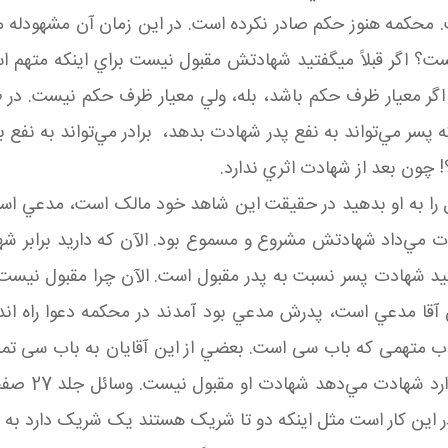
ت. محکمه هنوز حکم صادر نکرده است. در اين زمان آن مشهودله م
گر قبلاً می­گفتيد شهادتش مقبول نيست براي اينکه متهم است ظ
گر معيار ظرف حکم باشد، بله، ولي معيار ظرف حکم نيست. در
ه پسر مي‌تواند به نفع پدر شهادت بدهد، برادر مي‌تواند به نف
 چون بعد از شهادت اثري ندارد.
 مال را به او بدهيد در حقيقت اين شاهد خود مالک است، مدعي 
 مي‌داد شهادتش مشروع و مسموع بود. الآن که داريد برابر شه
فتيد شهادت پسر نسبت به پدر مقبول است. الآن چرا مقبول نيس
قا مدعي است، پدرش مدعي بود آمدند در محکمه دعوا راه انداخ
ب متهمی که باب سی است. بعضي از اين آقايان به باب سی تمس
ر اين کار است مثل اينکه دو تا شريک‌ هستند يک شريک دارد ب