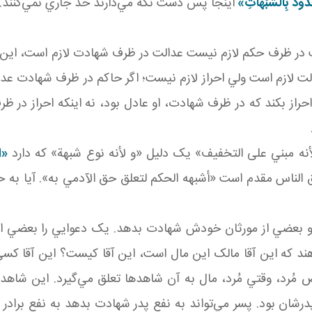
ُدُودَ بِالشُّبُهَاتِ»
اينجا پس دست نگه مي‌دارند حد جاري نمي‌کنند.
لت در ظرف حکم لازم نيست عدالت در ظرف شهادت لازم است، اين
 لازم است ولي احراز لازم نيست؛ اگر حاکم در ظرف شهادت عدالت
د احراز بکند که در ظرف شهادت، او عادل بود، نه اينکه احراز د
لأنه مبني على التخفيف» يک دليل «و لأنه نوع شبهة» که دارد
«اد
ق الناس مقدم است «أشبهه الحكم لتعلق حق الآدمي به». آيا به
 و بعضي از مورثان خودش شهادت بدهد. يک دعوايي را بعضي از ب
هند که اين آقا مالک اين مال است، اين آقا کيست؟ اين آقا کسي 
ُرد، وقتي مُرد، مال به آن شاهدها تعلق مي‌گيرد. اين شاهده
درشان بود. پسر مي‌تواند به نفع پدر شهادت بدهد به نفع برادر