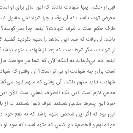
قبل از حکم، اينها شهادت دادند که اين مال براي او اس
معرض تهمت است نه آن وقت. چرا شهادتش مقبول نيست؟ ا
ظرف حکم است يا ظرف شهادت؟ اينجا چرا نمي‌گوييد؟ ا
باشد. آن وقت که شما اين شاهد را متهم نکرديد گفتيد ک
از شهادت، مگر شرط است که بعد از شهادت متهم نباشد؟!
اينجا هم مي‌فرمايد به اينکه الآن که شما مي‌خواهيد
است براي چه شهادت او بي‌اثر است؟ آن وقتي که شهادت
شهادت نبايد متهم باشد، آن وقتي که متهم نبود مي‌گ
مدعي لازم است. اين يک انصراف ذهني است. الآن اين آ
خود اين پسرها مدعي‌ هستند طرف دعوا هستند نه از با
«و المتهم و الخصم» دو. کسي که متهم است که سود او د