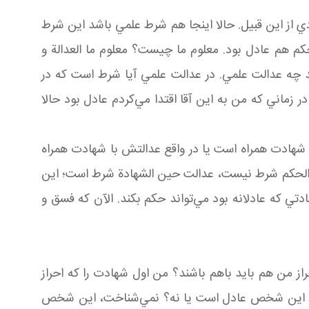
از اين قبيل. حالا اينجا هم شرط علمي باشد اين شرط
م هم عادل بود. معلوم ما چيست؟ معلوم ما العدالة و
د چه عدالت علمي. در عدالت علمي آيا شرط است که در
 زماني که من به اين آقا اقتدا مي‌کردم عادل بود حالا
ا شهادت همراه است يا در واقع عدالتش با شهادت همراه
 الحکم شرط نيست، عدالت حين الشهادة شرط است؛ اين
 که عادلانه بود مي‌تواند حکم بکند. الآن که فسق و
از من هم بايد باهم باشند؟ من اول شهادت را که احراز
شت که اين شخص عادل است يا نه؟ نمي‌شناخت، اين شخص