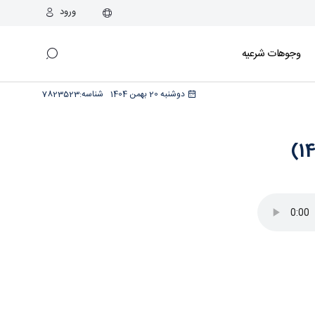
ورود
وجوهات شرعیه
دوشنبه 20 بهمن 1404
شناسه:
7823523