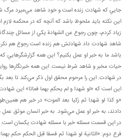
جايي که شهادت زنده است و خود شاهد مي‌ميرد مرگ ش
اين نکته بايد ملحوظ باشد که آنچه که در محکمه لازم 
زياد کردم، چون رجوع عن الشهادة يکي از مسائل چندگان
شاهد شهادت داد شهادتش هم زنده است رجوع هم نکرد و ک
باشد ما به خبر او عمل بکنيم؟ اين همه گزارشگرهايي که 
حيات مخبر و شاهد شرط نيست. اين همه خبرنگارها روايات
در شهادت. اين را مرحوم محقق اول ذکر مي‌کند تا بعد 
اين است که «لو شهدا و لم يحکم بهما فماتا» اين شهاد
«و کذا لو شهدا ثم زکيا بعد الموت» در خبر هم همين‌طو
دادند، به خبر او عمل مي‌شود. به خبر انسان موثق عمل م
در اين قسمت مسئله خبر با مسئله شهادت يکسان است. «و 
فرع دوم: «الثانية لو شهدا ثم فسقا قبل الحكم حكم بهم