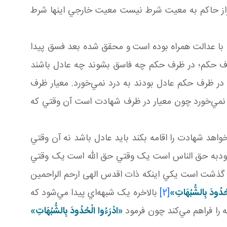
حراز حاکم به معيت شرط نيست معيت خارجي اينها شرط
با عدالت همراه بوده است و محقق شده بعد فسق پيدا
رف حکم؛ در ظرف حکم چه فاسق بشوند چه عادل باشند
ر ظرف حکم عادل بودند به درد نمي‌خورد. معيار ظرف
نمي‌خورد چون معيار در ظرف شهادت است آن وقتي که
خواهد شهادت را اقامه بکند بايد عادل باشد نه آن وقتي
شهودبه حق الناس است يک وقتي حق الله است يک وقتي
گذشت است يکي اينکه ذات اقدس الهی ارحم الراحمين
حُدُودَ بِالشُّبُهَاتِ»
[2]
بالاخره يک شبهه‌اي پيدا مي‌شود که
 را فراهم مي‌کند چون فرمود
«ادْرَءُوا الْحُدُودَ بِالشُّبُهَاتِ»