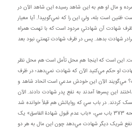
رده و مال او هم به اين شاهد رسيده اين شاهد الآن در
نين است بله، ولي اين را که نمي‌گوييد!. آيا معيار
 ظرف شهادت آن شهادتي مردود است که با تهمت همراه
ع برادر شهادت بدهد. پس در ظرف شهادت تهمتي نبود بعد
است. اين است که اينجا هم محل تأمل است هم محل نظر
ادت او حکم مي‌کنيد الآن که شهادت نمي‌دهد؛ در ظرف
ت؟ مي‌گويند الآن اين خودش مدعي است اتحاد شاهد و
تند اين پسرها آمدند به نفع پدر شهادت دادند. الآن
ک کردند. در باب سي که رواياتش هم قبلاً خوانده شد
اين بود که اگر اين شخص متهم باشد که به نفع خود دارد شهادت مي‌دهد شهادت او مقبول نيست. وسائل جلد 27 صفحه 373 باب سي، «باب عدم قبول شهادة الفاسق» يک
ه نفع شريک ديگر شهادت مي‌دهد چون اين مال به هر دو