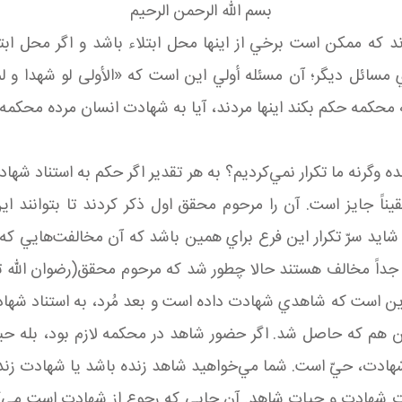
بسم الله الرحمن الرحيم
ند که ممکن است برخي از اينها محل ابتلاء باشد و اگر محل اب
 مسائل ديگر؛ آن مسئله أولي اين است که «الأولى لو شهدا و لم
ه محکمه حکم بکند اينها مردند، آيا به شهادت انسان مرده محکمه 
ه وگرنه ما تکرار نمي‌کرديم؟ به هر تقدير اگر حکم به استناد ش
يناً جايز است. آن را مرحوم محقق اول ذکر کردند تا بتوانند 
ايد سرّ تکرار اين فرع براي همين باشد که آن مخالفت‌هايي که ا
 مخالف هستند حالا چطور شد که مرحوم محقق(رضوان الله تعالي
نند اين است که شاهدي شهادت داده است و بعد مُرد، به استناد
م که حاصل شد. اگر حضور شاهد در محکمه لازم بود، بله حيا
شهادت، حيّ است. شما مي‌خواهيد شاهد زنده باشد يا شهادت زن
ت شهادت و حيات شاهد. آن جايي که رجوع از شهادت است مي‌گو