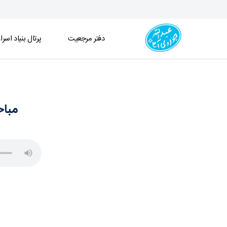
دفتر مرجعیت
پرتال بنیاد اسرا
مباحث فقه ـ قضا و شهادت ـ جلسه 267(1404/11/20) - دفتر
مباحث