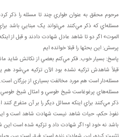
مرحوم محقق به عنوان طواري چند تا مسئله را ذکر کرد
مسئله‌اي که ذکر مي‌کنند مي‌تواند يک مبنايي باشد براي
الموت» اگر دو تا شاهد عادل شهادت دادند و قبل از اينک
پرسش: اين بحث­ها را قبلا خوانده ايم
پاسخ: بسيار خوب. فکر مي‌کنم بعضي از نکاتش شايد ماند
قبلاً شاهدش تزکيه نشده بود الآن تزکيه مي‌شود هم يق
مسئله‌دار است هم مورد مخالفت بسياري از بزرگان است. ش
مسئله‌هاي پرغوغاست شيخ طوسي و امثال شيخ طوسي جداً
ذکر مي‌کنند براي اينکه مسائل ديگر را بر آن متفرع ک
نفوذ حکم، حيات شاهد نيست شهادت شاهد است و اين ه
باشد نه خود او؛ اگر شهادت داد و تزکيه شده است اين 
تثبيت کرده، اين شهادت زنده است. فرق است بين حيا