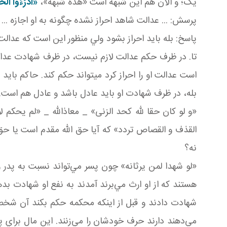
يک؛ و الآن هم اين شبهه است «هذه شبهة»،
«ادْرَءُوا الْح
پرسش: ... عدالت شاهد احراز نشده چگونه به او اجازه ...
پاسخ: بله بايد احراز بشود ولي منظور اين است که عدا
تا. در ظرف حکم عدالت لازم نيست، در ظرف شهادت عدالت
است عدالت او را احراز کرد می­تواند حکم کند. حاکم باي
بله، در ظرف شهادت او بايد عادل باشد و عادل هم است.
«و لو كان حقا لله كحد الزنى» _ معاذالله _ «لم يحكم 
القذف و القصاص تردد» که آيا حق الله مقدم است يا ح
نه؟
«لو شهدا لمن يرثانه» چون پسر مي‌تواند نسبت به پدر
هستند که از او ارث مي‌برند آمدند به نفع او شهادت بد
شهادت دادند و قبل از اينکه محکمه حکم بکند آن شخص م
مي‌دهند دارند حرف خودشان را مي‌زنند. اين مال براي پ