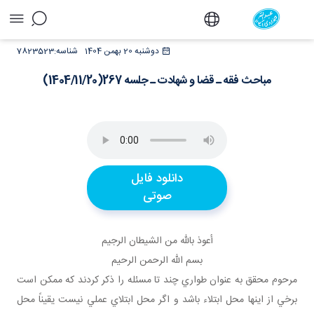
مباحث فقه ـ قضا و شهادت ـ جلسه
دوشنبه 20 بهمن 1404
شناسه:
7823523
267(1404/11/20) - دفتر
مباحث فقه ـ قضا و شهادت ـ جلسه 267(1404/11/20)
دانلود فایل
صوتی
أعوذ بالله من الشيطان الرجيم
بسم الله الرحمن الرحيم
مرحوم محقق به عنوان طواري چند تا مسئله را ذکر کردند که ممکن است
برخي از اينها محل ابتلاء باشد و اگر محل ابتلاي عملي نيست يقيناً محل