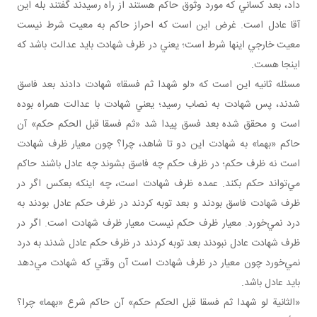
داد، بعد کساني که مورد وثوق حاکم هستند از راه رسيدند گفتند بله اين
آقا عادل است. غرض اين است که احراز حاکم به معيت شرط نيست
معيت خارجي اينها شرط است؛ يعني در ظرف شهادت بايد عدالت باشد که
اينجا هست.
مسئله ثانيه اين است که «لو شهدا ثم فسقا» شهادت دادند بعد فاسق
شدند، پس شهادت به نصاب رسيد؛ يعني شهادت با عدالت همراه بوده
است و محقق شده بعد فسق پيدا شد «ثم فسقا قبل الحکم حکم» آن
حاکم «بهما» به شهادت اين دو تا شاهد، چرا؟ چون معيار ظرف شهادت
است نه ظرف حکم؛ در ظرف حکم چه فاسق بشوند چه عادل باشند حاکم
مي‌تواند حکم بکند. عمده ظرف شهادت است، چه اينکه بعکس اگر در
ظرف شهادت فاسق بودند و بعد توبه کردند در ظرف حکم عادل بودند به
درد نمي‌خورد. معيار ظرف حکم نيست معيار ظرف شهادت است. اگر در
ظرف شهادت عادل نبودند بعد توبه کردند در ظرف حکم عادل شدند به درد
نمي‌خورد چون معيار در ظرف شهادت است آن وقتي که شهادت مي‌دهد
بايد عادل باشد.
«الثانية لو شهدا ثم فسقا قبل الحکم حکم» آن حاکم شرع «بهما» چرا؟