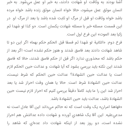
آشنا بودند به وثاقت او شهادت دادند، به خبر او عمل مي‌شود. به خبر
انسان موثق عمل می­شود، حالا خواه انسان موثق زنده باشد خواه مرده
باشد خواه وثاقت او قبل از مرگ او ثابت شده باشد يا بعد از مرگ او. در
اين قسمت مسئله خبر با مسئله شهادت يکسان است. «و کذا لو شهدا ثم
زکيا بعد الموت» اين فرع اول است.
فرع دوم: «الثانية لو شهدا ثم فسقا قبل الحكم حكم بهما» اگر اين دو تا
شاهد شهادت دادند بعد فاسق شدند و هنوز حکم نشده است؛ اگر بعد از
حکم باشد که محذوري ندارد اگر قبل از حکم فاسق شدند، حالا که فاسق
شدند اين نکته بايد بررسي بشود که آيا شهادت و عدالت حين الحکم لازم
است يا عدالت حين الشهادة؟ عدالت حين الحکم که شرط نيست،
عدالت حين الشهادة شرط است. حالا يا همان وقت احراز شد يا بعد
احراز شد اين را ما بايد کاملاً دقيقاً بررسي کنيم که احراز لازم نيست حين
الشهادة باشد، عدالت بايد حين الشهادة باشد.
«فهاهنا امران» يک وقت است که نه حاکم مي‌داند اين آقا عادل است نه
مدعي‌عليه. اين آقا يک شاهدي آورده و شهادت داده عدالتش هم احراز
نشده است، دو روز بعد از اينکه شهادت داد عده‌اي که شاهد را