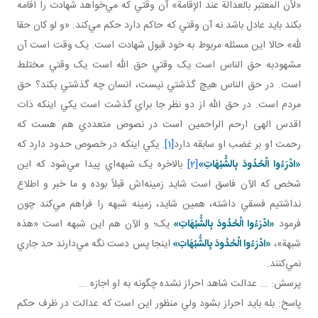
«لأن المعتبر بالعدالة عند الإقامة» آن وقتي که مي‌خواهد شهادت را اقامه
بکند بايد عادل باشد نه آن وقتي که حاکم دارد حکم مي‌کند. «و لو كان حقا
لله» حالا اين مسئله مربوط به خود قبول شهادت است. يک وقت است آن
مشهودبه حق الناس است يک وقتي حق الله است يک وقتي مختلط
است. در حق الناس هيچ گذشتي نيست، انسان چه گذشتي بکند؟ حق
مردم است. در حق الله از دو نظر جا براي گذشت است يکي اينکه ذات
اقدس الهی ارحم الراحمين است در نصوص متعددي هم هست که
رحمت او بر غضب او سابقه دارد
[1]
. يکي اينکه در خصوص حدود دارد که
«ادْرَءُوا الْحُدُودَ بِالشُّبُهَاتِ»
[2]
بالاخره يک شبهه‌اي پيدا مي‌شود که اين
شخص که الآن فاسق است شايد زمينه‌اش قبلاً بوده و ما خبر و اطلاع
نداشتيم فسقي داشته، همين شايد، زمينه شبهه را فراهم مي‌کند چون
فرمود
«ادْرَءُوا الْحُدُودَ بِالشُّبُهَاتِ»
يک؛ و الآن هم اين شبهه است «هذه
شبهة»،
«ادْرَءُوا الْحُدُودَ بِالشُّبُهَاتِ»
اينجا پس دست نگه مي‌دارند حد جاري
نمي‌کنند.
پرسش: ... عدالت شاهد احراز نشده چگونه به او اجازه ...
پاسخ: بله بايد احراز بشود ولي منظور اين است که عدالت در ظرف حکم