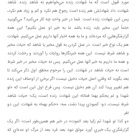
مورد قبول است که ما شهادت زنده مي‌خواهيم نه شاهد زنده. شاهد
شهادت داد شهادتش هم زنده است رجوع هم نکرد و کم و زياد هم نکرد،
پس اين شهادت زنده است. شما در خبر واحد چه کار مي‌کنيد؟ مي‌گوييد
حتماً اين مخبر بايد زنده باشد ما به خبر او عمل بکنيم؟ اين همه
گزارشگرهايي که مرده‌اند و ما به همه اخبار آنها داريم عمل مي‌کنيم. شهادت
هم يک نوع خبر است. در عمل کردن به قول مخبر يا شاهد که حيات مخبر
و شاهد شرط نيست. اين همه خبرنگارها روايات را آوردند و رحلت کردند
و همه ما داريم به خبر آنها عمل مي‌کنيم. پس نه حيات مخبر در خبر شرط
است نه حيات شاهد در شهادت. اين را مرحوم محقق اول ذکر مي‌کند تا
بعد بگويد که وقتي اصل حيات دخيل نيست اگر برخي از اوصاف اين زنده
هم تغيير پيدا کند آن هم دخيل نيست. پس فرع اول اين است که «لو
شهدا و لم يحکم بهما فماتا» اين شهادت زنده است، يک؛ حيات شاهد
شرط نيست، دو؛ کمبودي پيدا نشد، سه؛ «حکم بهما» به شهادت اين دو
نفر.
«و کذا لو شهدا ثم زکيا بعد الموت» در خبر هم همين‌طور است؛ اگر يک
گزارشگري يک خبري آورد موثق نبود بعد مُرد بعد از مرگ او عده‌اي که