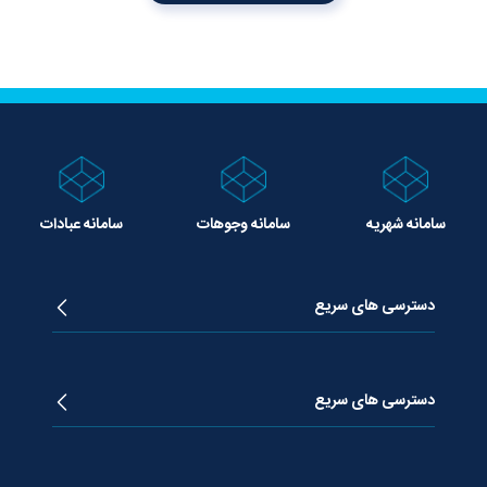
سامانه شهریه
سامانه وجوهات
سامانه عبادات
دسترسی های سریع
زندگینامه آیت الله جوادی آملی
دروس تفسیر معظم له
دسترسی های سریع
دروس اخلاق معظم له
دروس فقه معظم له
پژوهشگاه علـوم وحیــانی معارج
استفتائات معظم له
پایگاه اطلاع رسانی اسراء