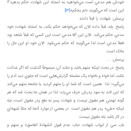
خودش هم مدعي است مي‌خواهيد به استناد اين شهادت حکم بدهيد؟!
اين است که مي‌گويند «لم يحکم»
[3]
.
پرسش: شهادت را قبلاً دادند
پاسخ: بله، قبلاً داده الآن که مي‌خواهد حکم بکند، به استناد شهادت خود
مدعي حکم مي‌کند. الآن اين آقا مدعي است اين کسي که قبلاً شاهد بود
فعلاً مدعي است لذا مي‌گويند که حکم نمي‌شود. الآن خود او اين مال را
مالک است.
پرسش: ...
پاسخ: در بحث اينکه متهم باشد و مانند آن، مبسوطاً گذشت که اگر عدالت
باشد، اما خواه و ناخواه يک سلسله گزارش‌هايي است که جلوي ديد آدم را
مي‌گيرد؛ لذا همين است که شما او را متهم کرديد يا جامعه متهم مي‌کند
که اين لابد به سود پدرش حرف مي‌زند؛ لذا در همان جا بحث شد که هر
گونه تهمتي هم مقبول نيست و شهادت پسر به نفع پدر مقبول است، چه
اينکه «علي» پدر هم مقبول است. در بعضي از موارد آنجا که مثلاً شبهه‌اي
در کار باشد بله مقبول نيست.
باب سي از ابواب شهادت «باب عدم قبول الشهادة الفاسق» و متهم و