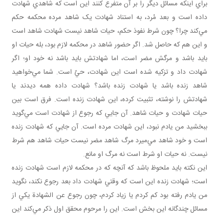
براي اينکه مسائل ديگر را بر آن متفرع کنند اين است که شاهدي شهادت
داده است و بعد مُرد، به استناد شهادت يک شاهد مرده محکمه حکم
مي‌کند چرا؟ چون شرط نفوذ حکم، حيات شاهد نيست شهادت شاهد است
و اين هم که حاصل شد. اگر حضور شاهد در محکمه لازم بود، بله حيات او
بايد باشد و مرگش مضر است، اما شهادتش بايد باشد نه خود او؛ اگر
شهادت داد و تزکيه شده است اين شهادت، حيّ است. شما مي‌خواهيد
شاهد زنده باشد يا شهادت زنده باشد؟ شهادت داده همه ديدند يا
شهادتش را نوشته، تثبيت کرده، اين شهادت زنده است. فرق است بين
حيات شهادت و حيات شاهد. آن جايي که رجوع از شهادت است مي‌گويد
ببخشيد من يادم نبود، اين شهادت مرده است. آن جايي که شهادت زنده
است و خود شاهد مي‌ميرد مرگ شاهد مضر نيست حيات شاهد هم شرط
نيست. نه حيات او شرط است نه مرگ او مانع.
اين نکته بايد ملحوظ باشد که آنچه که در محکمه لازم است شهادت زنده
است؛ شهادت زنده اين است که وقتي شهادت داد بعد رجوع نکند، نگويد
من يادم رفته بود کم کردم يا زياد کردم، چون رجوع عن الشهادة يکي از
مسائل چندگانه اين بخش است. اين را مرحوم محقق اول ذکر مي‌کند اين