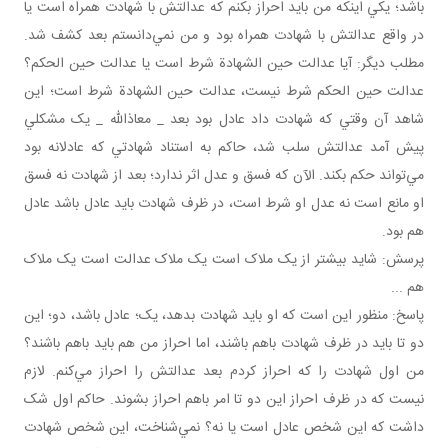
باشد؛ يکي اينکه من بايد احراز بکنم که عدالتش با شهادت همراه است يا
در واقع عدالتش با شهادت همراه بود و من نمي‌دانستم بعد کشف شد.
مطلب ديگر: آيا عدالت حين الشهادة شرط است يا عدالت حين الحکم؟
عدالت حين الحکم شرط نيست، عدالت حين الشهادة شرط است؛ اين
شاهد آن وقتي که شهادت داد عادل بود بعد _ معاذالله _ يک مشکلي
پيش آمد عدالتش سلب شد، حاکم به استناد شهادتي که عادلانه بود
مي‌تواند حکم بکند. الآن که فسق و عدل اثر ندارد؛ بعد از شهادت نه فسق
او مانع است نه عدل او شرط است، در ظرف شهادت بايد عادل باشد عادل
هم بود.
پرسش: شايد بيشتر از يک ملاک است يک ملاک عدالت است يک ملاک
هم ...
پاسخ: منظور اين است که او بايد شهادت بدهد، يک؛ عادل باشد، دو؛ اين
دو تا بايد در ظرف شهادت باهم باشند، اما احراز من هم بايد باهم باشند؟
من اول شهادت را که احراز کردم بعد عدالتش را احراز مي‌کنم. لازم
نيست که در ظرف احراز اين دو تا امر باهم احراز بشوند. حاکم اول شک
داشت که اين شخص عادل است يا نه؟ نمي‌شناخت، اين شخص شهادت