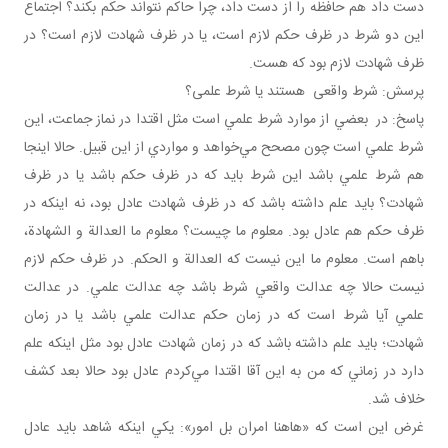
دست داد هم حافظه را از دست داد، چرا حاکم نتواند حکم بکند؟ اجتماع
اين دو شرط در ظرف حکم لازم است، يا در ظرف شهادت لازم است؟ در
ظرف شهادت لازم بود که هست.
پرسش: شرط واقعی هستند يا شرط علمی؟
پاسخ: در بعضي از موارد شرط علمي است مثل اقتدا در نماز جماعت، اين
شرط علمي است چون مصحح مي‌خواهد و مواردي از اين قبيل. حالا اينجا
هم شرط علمي باشد اين شرط بايد که در ظرف حکم باشد يا در ظرف
شهادت؟ بايد علم داشته باشد که در ظرف شهادت عادل بود، نه اينکه در
ظرف حکم هم عادل بود. معلوم ما چيست؟ معلوم ما العدالة و الشهادة،
باهم است. معلوم ما اين نيست که العدالة و الحکم. در ظرف حکم لازم
نيست حالا چه عدالت واقعي شرط باشد چه عدالت علمي. در عدالت
علمي آيا شرط است که در زمان حکم عدالت علمي باشد يا در زمان
شهادت؛ بايد علم داشته باشد که در زمان شهادت عادل بود مثل اينکه علم
دارد در زماني که من به اين آقا اقتدا مي‌کردم عادل بود حالا بعد کشف
خلاف شد.
غرض اين است که «هاهنا امران بل امور»: يکي اينکه شاهد بايد عادل