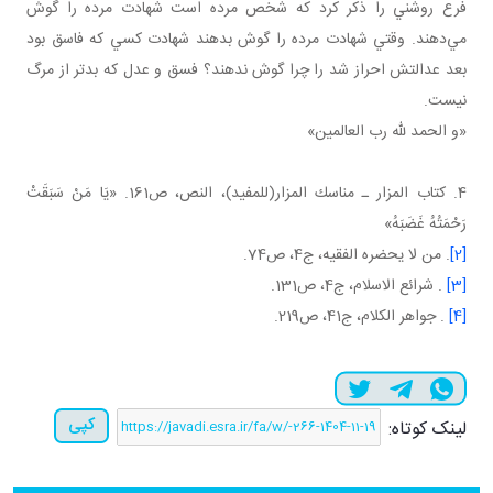
فرع روشني را ذکر کرد که شخص مرده است شهادت مرده را گوش
مي‌دهند. وقتي شهادت مرده را گوش بدهند شهادت کسي که فاسق بود
بعد عدالتش احراز شد را چرا گوش ندهند؟ فسق و عدل که بدتر از مرگ
نيست.
«و الحمد لله رب العالمين»
4. كتاب المزار ـ مناسك المزار(للمفيد)، النص، ص161. «يَا مَنْ‏ سَبَقَتْ‏
رَحْمَتُهُ‏ غَضَبَهُ»
[2]
. من لا يحضره الفقيه، ج4، ص74.
[3]
. شرائع الاسلام، ج4، ص131.
[4]
. جواهر الکلام، ج41، ص219.
کپی
لینک کوتاه: