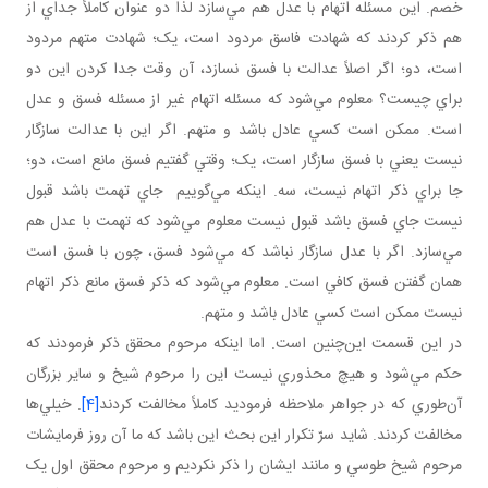
خصم. اين مسئله اتهام با عدل هم مي‌سازد لذا دو عنوان کاملاً جداي از
هم ذکر کردند که شهادت فاسق مردود است، يک؛ شهادت متهم مردود
است، دو؛ اگر اصلاً عدالت با فسق نسازد، آن وقت جدا کردن اين دو
براي چيست؟ معلوم مي‌شود که مسئله اتهام غير از مسئله فسق و عدل
است. ممکن است کسي عادل باشد و متهم. اگر اين با عدالت سازگار
نيست يعني با فسق سازگار است، يک؛ وقتي گفتيم فسق مانع است، دو؛
جا براي ذکر اتهام نيست، سه. اينکه مي‌گوييم جاي تهمت باشد قبول
نيست جاي فسق باشد قبول نيست معلوم مي‌شود که تهمت با عدل هم
مي‌سازد. اگر با عدل سازگار نباشد که مي‌شود فسق، چون با فسق است
همان گفتن فسق کافي است. معلوم مي‌شود که ذکر فسق مانع ذکر اتهام
نيست ممکن است کسي عادل باشد و متهم.
در اين قسمت اين‌چنين است. اما اينکه مرحوم محقق ذکر فرمودند که
حکم مي‌شود و هيچ محذوري نيست اين را مرحوم شيخ و ساير بزرگان
آن‌طوري که در جواهر ملاحظه فرموديد کاملاً مخالفت کردند
[4]
. خيلي‌ها
مخالفت کردند. شايد سرّ تکرار اين بحث اين باشد که ما آن روز فرمايشات
مرحوم شيخ طوسي و مانند ايشان را ذکر نکرديم و مرحوم محقق اول يک