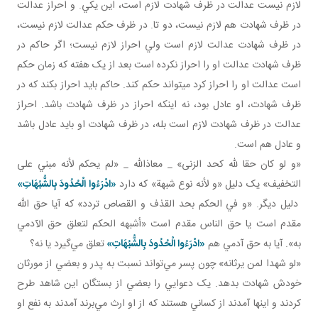
لازم نيست عدالت در ظرف شهادت لازم است، اين يکي. و احراز عدالت
در ظرف شهادت هم لازم نيست، دو تا. در ظرف حکم عدالت لازم نيست،
در ظرف شهادت عدالت لازم است ولي احراز لازم نيست؛ اگر حاکم در
ظرف شهادت عدالت او را احراز نکرده است بعد از يک هفته که زمان حکم
است عدالت او را احراز کرد می­تواند حکم کند. حاکم بايد احراز بکند که در
ظرف شهادت، او عادل بود، نه اينکه احراز در ظرف شهادت باشد. احراز
عدالت در ظرف شهادت لازم است بله، در ظرف شهادت او بايد عادل باشد
و عادل هم است.
«و لو كان حقا لله كحد الزنى» _ معاذالله _ «لم يحكم لأنه مبني على
التخفيف» يک دليل «و لأنه نوع شبهة» که دارد
«ادْرَءُوا الْحُدُودَ بِالشُّبُهَاتِ»
دليل ديگر. «و في الحكم بحد القذف و القصاص تردد» که آيا حق الله
مقدم است يا حق الناس مقدم است «أشبهه الحكم لتعلق حق الآدمي
به». آيا به حق آدمي هم
«ادْرَءُوا الْحُدُودَ بِالشُّبُهَاتِ»
تعلق مي‌گيرد يا نه؟
«لو شهدا لمن يرثانه» چون پسر مي‌تواند نسبت به پدر و بعضي از مورثان
خودش شهادت بدهد. يک دعوايي را بعضي از بستگان اين شاهد طرح
کردند و اينها آمدند از کساني‌ هستند که از او ارث مي‌برند آمدند به نفع او