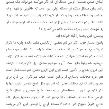
ابتلاي علمي هست. اولين مسئله‌اي که ذکر مي‌کنند مي‌تواند يک مبنايي
باشد براي مسائل ديگر؛ آن مسئله أولي اين است که «الأولى لو شهدا و لم
يحكم بهما فماتا حكم بهما و كذا لو شهدا ثم زكيا بعد الموت» اگر دو تا
شاهد عادل شهادت دادند و قبل از اينکه محکمه حکم بکند اينها مردند، آيا
به شهادت انسان مرده محکمه حکم مي‌کند يا نه؟
پرسش: اين بحث­ها را قبلا خوانده ايم
پاسخ: بسيار خوب. فکر مي‌کنم بعضي از نکاتش شايد مانده وگرنه ما تکرار
نمي‌کرديم؟ به هر تقدير اگر حکم به استناد شهادت يک شاهد مرده جايز
است حکم به استناد شهادتی که قبلاً شاهدش تزکيه نشده بود الآن تزکيه
مي‌شود هم يقيناً جايز است. آن را مرحوم محقق اول ذکر کردند تا بتوانند
اين فروع بعدي را تأمين کنند، چون اين فروع بعدي هم مسئله‌دار است
هم مورد مخالفت بسياري از بزرگان است. شايد سرّ تکرار اين فرع براي
همين باشد که آن مخالفت‌هايي که افرادي مثل شيخ طوسي دارند آنها را
ذکر نکرديم. اين از مسئله‌هاي پرغوغاست شيخ طوسي و امثال شيخ
طوسي جداً مخالف هستند حالا چطور شد که مرحوم محقق(رضوان الله
تعالي عليه) صريح فتوا دادند؟! مسئله أولي را ايشان اول ذکر مي‌کنند