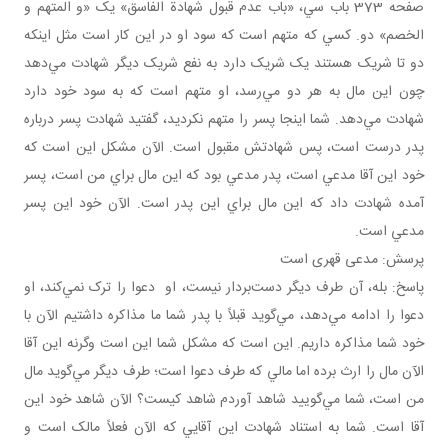
صفحه 373 باب سي، «باب عدم قبول شهادة الفاسق» يک «و المتهم و
الخصم» دو. کسي که متهم است که سود او در اين کار است مثل اينکه
دو تا شريک‌ هستند يک شريک دارد به نفع شريک ديگر شهادت مي‌دهد
چون اين مال به هر دو مي‌رسد، او متهم است که به سود خود دارد
شهادت مي‌دهد. شما اينجا پسر را متهم نکرديد، گفتيد شهادت پسر درباره
پدر درست است، پس شهادتش مقبول است. الآن مشکل اين است که
خود اين آقا مدعي است، پدر مدعي بود که اين مال براي من است، پسر
آمده شهادت داد که اين مال براي اين پدر است. الآن خود اين پسر
مدعي است.
پرسش: مدعی قهری است
پاسخ: بله، آن طرف ديگر دست‌بردار نيست، او دعوا را ترک نمي‌کند، او
دعوا را ادامه مي‌دهد، مي‌گويد قبلاً با پدر شما ما مذاکره داشتيم الآن با
خود شما مذاکره داريم. اين است که مشکل شما اين است وگرنه اين آقا
الآن مال را ارث برده اما مالي که طرف دعوا است؛ طرف ديگر مي‌گويد مال
من است، شما مي‌گوييد شاهد آوردم شاهد کيست؟ الآن شاهد خود اين
آقا است. شما به استناد شهادت اين آقايي که الآن فعلاً مالک است و