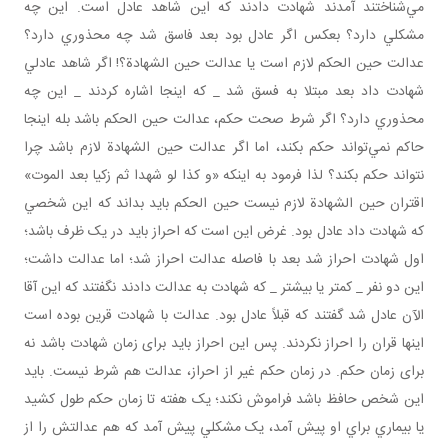
مي‌شناختند آمدند شهادت دادند که اين شاهد عادل است. اين چه
مشکلي دارد؟ بعکس اگر عادل بود بعد فاسق شد چه محذوري دارد؟
عدالت حين الحکم لازم است يا عدالت حين الشهادة؟! اگر شاهد عادلي
شهادت داد بعد مبتلا به فسق شد _ که اينجا اشاره کردند _ اين چه
محذوري دارد؟ اگر شرط صحت حکم، عدالت حين الحکم باشد بله اينجا
حاکم نمي‌تواند حکم بکند، اما اگر عدالت حين الشهادة لازم باشد چرا
نتواند حکم بکند؟ لذا فرمود به اينکه «و کذا لو شهدا ثم زکيا بعد الموت»
اقتران حين الشهادة لازم نيست حين الحکم بايد بداند که اين شخصي
که شهادت داد عادل بود. غرض اين است که احراز بايد در يک ظرف باشد؛
اول شهادت احراز شد بعد با فاصله عدالت احراز شد؛ اما عدالت داشت؛
اين دو نفر _ کمتر يا بيشتر _ که شهادت به عدالت دادند نگفتند که اين آقا
الآن عادل شد گفتند که قبلاً عادل بود. عدالت با شهادت قرين بوده است
اينها قران را احراز نکردند. پس اين احراز بايد برای زمان شهادت باشد نه
برای زمان حکم. در زمان حکم غير از احراز، عدالت هم شرط نيست. بايد
اين شخص حافظ باشد فراموش نکند؛ يک هفته تا زمان حکم طول کشيد
يا بيماري براي او پيش آمد، يک مشکلي پيش آمد که هم عدالتش را از