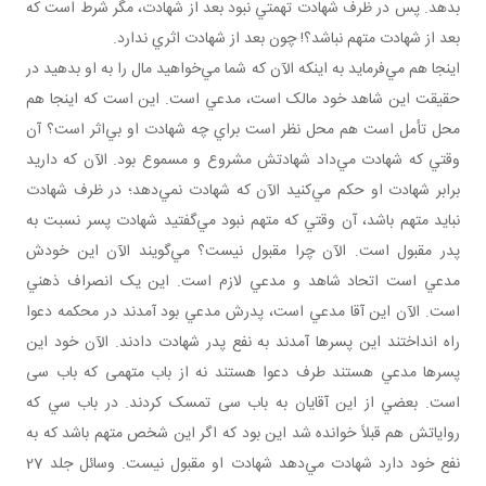
بدهد. پس در ظرف شهادت تهمتي نبود بعد از شهادت، مگر شرط است که
بعد از شهادت متهم نباشد؟! چون بعد از شهادت اثري ندارد.
اينجا هم مي‌فرمايد به اينکه الآن که شما مي‌خواهيد مال را به او بدهيد در
حقيقت اين شاهد خود مالک است، مدعي است. اين است که اينجا هم
محل تأمل است هم محل نظر است براي چه شهادت او بي‌اثر است؟ آن
وقتي که شهادت مي‌داد شهادتش مشروع و مسموع بود. الآن که داريد
برابر شهادت او حکم مي‌کنيد الآن که شهادت نمي‌دهد؛ در ظرف شهادت
نبايد متهم باشد، آن وقتي که متهم نبود مي‌گفتيد شهادت پسر نسبت به
پدر مقبول است. الآن چرا مقبول نيست؟ مي‌گويند الآن اين خودش
مدعي است اتحاد شاهد و مدعي لازم است. اين يک انصراف ذهني
است. الآن اين آقا مدعي است، پدرش مدعي بود آمدند در محکمه دعوا
راه انداختند اين پسرها آمدند به نفع پدر شهادت دادند. الآن خود اين
پسرها مدعي‌ هستند طرف دعوا هستند نه از باب متهمی که باب سی
است. بعضي از اين آقايان به باب سی تمسک کردند. در باب سي که
رواياتش هم قبلاً خوانده شد اين بود که اگر اين شخص متهم باشد که به
نفع خود دارد شهادت مي‌دهد شهادت او مقبول نيست. وسائل جلد 27