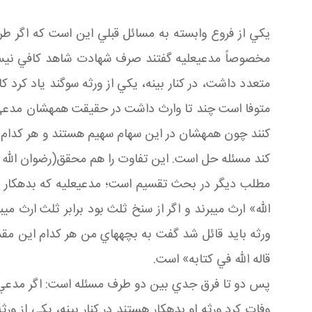
يکي از فروع وابسته به مسائل قبلي اين است که اگر طرف
مخصوصاً مدعي عليه گفتند صرف شهادت شاهد کافي نيست، ض
متعدد داشت، در کنار بينه، يکي از ورثه سوگند ياد کر
متوفا است چند تا وارث داشت در حقيقت همه شان مدعي هست
کنند چون همه شان در اين سهام سهيم هستند و هر کدام از 
کند مسئله حل است. اين تفاوت را هم محقق(رضوان الله عل
مطلب ديگر در بحث تقسيم است؛ مدعي عليه که بدهکار اس
الله» ارث مي برند و اگر از سنخ ثلث بود برابر ثلث ارث م
ورثه بايد قائل شد گفت به بچه هاي من هر کدام اين مقدا
قاله الله في کتابه» است.
پس دو تا فرق جدي بين دو طرف مسئله است: اگر مدعي رحل
وفات کرد ورثه او بدهکار هستند در کنار بينه، يکي ا