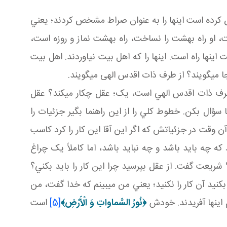
رده است اينها را به عنوان صراط مشخص کردند؛ يعني
ت، او راه بهشت را نساخت، راه بهشت نماز و روزه است،
ينها راه است. اينها را که اهل بيت نياوردند. اهل بيت
جا مي گويند؟ از طرف ذات اقدس الهی مي گويند.
 طرف ذات اقدس الهي است، يک؛ عقل چکار مي کند؟ عقل
ا سؤال بکن. خطوط کلي را از اين راهنما بگير جزئيات را
وقت در جزئياتش که اگر اين آقا اين کار را کرد کاسب
 که چه بايد باشد و چه نبايد باشد، اما کاملاً يک چراغ
شريعت گفت. از عقل بپرسيد چرا اين کار را بايد بکني؟
کنيد آن کار را نکنيد؛ يعني من مي بينم که خدا گفت، من
 اينها آفريدند. خودش
﴿
نُورُ السَّماواتِ وَ الْأَرْضِ
﴾
[5]
است