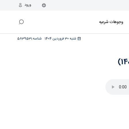
ورود
وجوهات شرعیه
شنبه 30 فروردین 1404
شناسه:
5839531