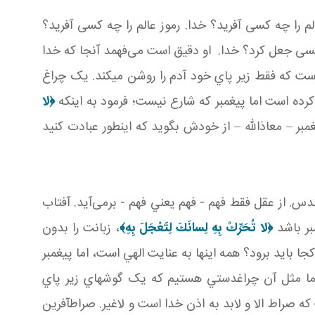
م را چه کسی آفريد؟ خدا. رموز عالم را چه کسی آفريد؟
ه کسی جعل کرد؟ خدا. او دقيق است می‌فهمد آنجا که خدا
ت که فقط زير پاي خود آدم را روشن مي کند. يک چراغ
کرده است اما پيغمبر که شارع نيست؛ فرمود به اينکه
﴿
لا
مبر – معاذالله – از خودش بگويد که اينطور عبادت کنيد
. از عقل فقط فهم - فهم يعني فهم - برمی‌آيد. آفتاب
مبر باشد
﴿
لا تُحَرِّكْ بِهِ لِسانَكَ لِتَعْجَلَ بِهِ
﴾
، زبانت را بدون
ا بايد برود؟ همه اينها به عنايت الهي است، اما پيغمبر
ما مثل آن چراغ دستي هستيم که يک گوشه اي زير پاي
 صراط الا و لابد به اذن خدا است و لاغير. صراط آفرين