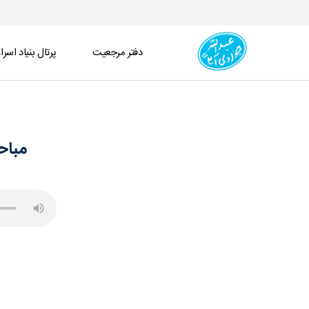
دفتر مرجعیت
پرتال بنیاد اسرا
مباحث فقه ـ قضا و شهادت ـ جلسه 178 (1404/01/30) - دفتر
مباحث 