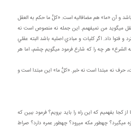
د و آن «ما» هم مضاف اليه است. «کلُّ ما حکم به العقل
عقل مي گويد من نمي فهمم. اين جمله نه منصوص است نه
توا داد. اگر کليات و مبادي اصليه باشد البته عقلي
به الشرع» هر چه را که شارع فرمود مي گويم چشم، اما هر
حرف نه مبتدا است نه خبر. «کلُّ ما» اين مبتدا است و
ا بفهميم که اين راه را بايد برويم؟ فرمود ببين که
 مي گيرد؟ چه طور مکه مي رود؟ چه طور عمره دارد؟ صراط