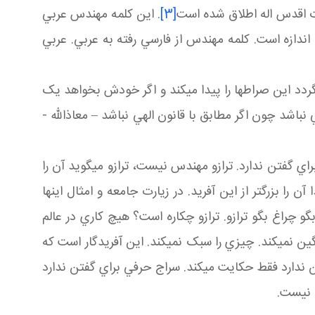
ات اقدس اله اطلاق شده است
[3]
. اين کلمه مهندس عربي
دازه است. کلمه مهندس از فارسي رفته به عربي. عربي
دد اين صراط ها را پيدا مي کند و اگر خودش بخواهد يک
باشد چون اگر مطابق با قانون الهي نباشد – معاذالله -
راي گفتن ندارد. ترازو مهندس نيست، ترازو مي گويد آن را
آن را بزرگ تر از اين آفريد. در زيارت جامعه و امثال اينها
بگو چراغ بگو ترازو. ترازو چکاره است؟ هيچ کاري در عالم
ن نمي کند. چيزي را سبک نمي کند. اين آفريدگار است که
فتن ندارد فقط حکايت مي کند. سراج حرفي براي گفتن ندارد
 نيست.