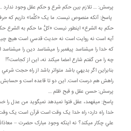
پرسش: ... تلازم بين حکم شرع و حکم عقل وجود ندارد ... ک
پاسخ: آنکه منصوص نيست. ما يک «کلَّما» داريم که حرف ا
حکم به الشرع» اين طور نيست «کلُّ ما حکم به الشرع ح
آيه است نه روايت است نه حديث قدسي است هيچ چيزي ني
که خدا را مي شناسد پيغمبر را مي شناسد دين را مي شناسد
چه را من گفتم شارع امضا مي کند نه، اين از کجاست؟!
بنابراين اگر بديهي باشد متواتر باشد از راه حجت شرعي
راهش هم درست است. اين دو تا قاعده است و حسابش 
پرسش: حسن عقل و قبح ظلم ...
پاسخ: مي فهمد، عقل فتوا نمي دهد نمي گويد من عدل را حَسن
خدا راه دارد؛ راه خدا يک وقت است قرآن است يک وقت 
علي چکار مي کند؟ نه اينکه وجود مبارک حضرت – معاذالله