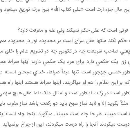
اين مال جزء ارث است «علي کتاب الله» بين ورثه توزيع مي شود و
رقی است که عقل حکم نمي کند ولي علم و معرفت دارد؟
 که حکم نکند منتها عقل سراج است در محدوده نور در محدوده 
 صاحب شريعت چه در تکوين چه در تشريع عالم را خلق مي کند 
راي زن يک حکمي دارد براي مرد يک حکمي دارد، اينها صراط م
 طور خمس چه جور است. تنها مبدأ صراط، خداي سبحان است؛ يعن
 حاکم بر اين نظام را هم او مي آفريند، اينها صراط هستند اينها ر
ين طور است در زکات اين طور است و امثال ذلک؛ اما عقل هيچ سهمي 
 مثلاً بگويد الا و لابد نماز صبح بايد دو رکعت باشد نماز مغر
است مي بيند هر جا چاه است مي بيند. مي گويد اينجا چاه است اينج
درست مي کردند آنجا را راه درست مي کردند، اين از چراغ برنمي