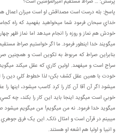
پرسش: ... صراط مستقيم اميرالمؤمنين است؟
پاسخ: بله درست است مصداقش او است ميزان اعمال هم 
خداي سبحان فرمود شما مي خواهيد بفهميد که راه کجاست؟
خودش هم نماز و روزه را انجام مي دهد اما نماز ظهر چها
مي گويند خدا اين طور فرمود. ما اگر خواستيم صراط مستقيم 
بنابراين صراط که مربوط به تکوين است و همچنين صراط
سراج است و مي فهمد. اولين کاري که عقل مي کند مي گويد 
خودت با همين عقل کشف بکن؛ لذا خطوط کلي دين را اساس
مي شود اگر آن آقا آن کار را کرد کاسب مي شود، اينها را
خوبي است مي گويد اينجا بايد اين کار را بکند، چه کسي
مي گويد خدا فرمود. نه من مي گويم! من مي گويم مي شود ص
مي بينم در قرآن است و امثال ذلک. اين يک فرق جوهري 
و انبيا و اوليا هم اشعه او هستند.