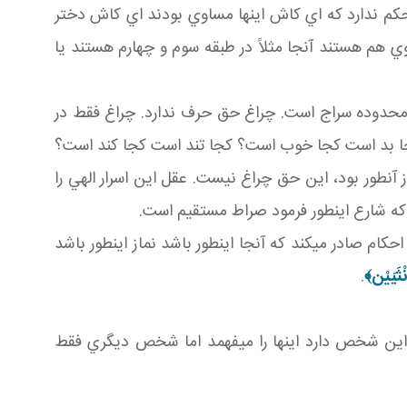
کم ندارد که اي کاش اينها مساوي بودند اي کاش دختر
ي هم هستند آنجا مثلاً در طبقه سوم و چهارم هستند يا
 محدوده سراج است. چراغ حق حرف ندارد. چراغ فقط در
کجا بد است کجا خوب است؟ کجا تند است کجا کند است؟
از آن طور بود، اين حق چراغ نيست. عقل اين اسرار الهي را
ه شارع اين طور فرمود صراط مستقيم است.
م صادر مي کند که آنجا اين طور باشد نماز اين طور باشد
ْثَيَيْن‏
﴾
.
 اين شخص دارد اينها را مي فهمد اما شخص ديگري فقط