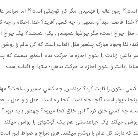
است؟! رموز عالم را فهميدن مگر کار کوچکی است؟! اما سراسر عال
د؟ خدا. فاصله مبدأ و منتهي را چه کسی آفريد؟ خدا. احکام را چ
مثل چراغ است؛ مگر چراغ ها همه شان يکي هستند؟ يک چراغ اس
د؛ لذا وجود مبارک پيغمبر مثل آفتاب است که کل عالم را روشن 
بر باشی زبانت را بدون اجازه ما حرکت نده. اين طور نيست که پيغ
مبادا زبانت را بدون اجازه ما حرکت بدهي؛ منتها او آفتاب است.
چه کسي ستون را ثابت کرد؟ مهندس. چه کسي مسير را ساخت؟ مهندس
 اينجا ديوار است آنجا چاه است آنجا راه است. عقل ولو عقل پيغ
ست، چه کسي خلق کرد؟ اين خلق کجا مي رود؟ چه طور بايد برود؟ کج
روشن مي کند يک چراغ دستي هم يک گوشه اي را روشن مي کند. 
ه دارند کل عالم را روشن مي کنند. فرق سراج و صراط اين است که