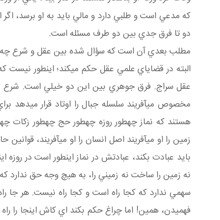
که مدعي است و طلبي دارد و مالي بايد به او برسد، اگر 
دو تا فرق جدي بين دو طرف مسئله است.
مطلب بعدي آن است که سؤال شده بين عقل و شرع چه ف
البته در قضاياي علمي عقل حکم مي کند؛ اين طور نيست
عقل سراج. فرق جوهري بين اين دو خيلي است. شرع يعني
مخصوص مي آفريند سلسله جبال را اوتاد قرار مي دهد ب
هستند که نماز چه طور روزه چه طور حج چه طور زکات چه
زمين را او مي آفريند اصل انسان را او مي آفريند، قوانين
بايد عبادت بکند، عبادتش در نماز اين طور است در روزه ا
نه زمين را ساخت نه زميني را، به هيچ وجه حق ندارد که
سهمي ندارد که کجا راه است و کجا راه نيست. هر جا راه 
فهميدن، همين! اما چراغ حکم بکند اي کاش اينجا را راه 