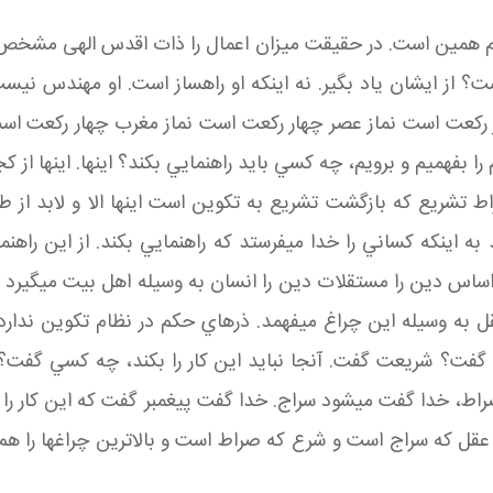
همين است. در حقيقت ميزان اعمال را ذات اقدس الهی مشخص ک
 از ايشان ياد بگير. نه اينکه او راه ساز است. او مهندس نيس
ر رکعت است نماز عصر چهار رکعت است نماز مغرب چهار رکعت است ا
را بفهميم و برويم، چه کسي بايد راهنمايي بکند؟ اينها. اينها از ک
 تشريع که بازگشت تشريع به تکوين است اينها الا و لابد از
به اينکه کساني را خدا مي فرستد که راهنمايي بکند. از اين راهنم
 دين را مستقلات دين را انسان به وسيله اهل بيت مي گيرد آن 
 عقل به وسيله اين چراغ مي فهمد. ذره اي حکم در نظام تکوين ندارد
 گفت؟ شريعت گفت. آنجا نبايد اين کار را بکند، چه کسي گفت؟ 
راط، خدا گفت مي شود سراج. خدا گفت پيغمبر گفت که اين کار را ب
عقل که سراج است و شرع که صراط است و بالاترين چراغ ها را هم