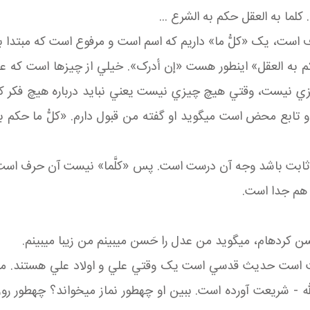
لما به العقل حکم به الشرع ...
ست، يک «کلُّ ما» داريم که اسم است و مرفوع است که مبتدا باش
کم به العقل» اين طور هست «إن أدرک». خيلي از چيزها است که 
ست، وقتي هيچ چيزي نيست يعني نبايد درباره هيچ فکر کرد و ف
 او تابع محض است مي گويد او گفته من قبول دارم. «کلُّ ما حکم 
 ثابت باشد وجه آن درست است. پس «کلَّما» نيست آن حرف است، 
هم جدا است.
 کرده ام، مي گويد من عدل را حَسن مي بينم من زيبا مي بينم.
است حديث قدسي است يک وقتي علي و اولاد علي هستند. ما از کج
 - شريعت آورده است. ببين او چه طور نماز مي خواند؟ چه طور روزه