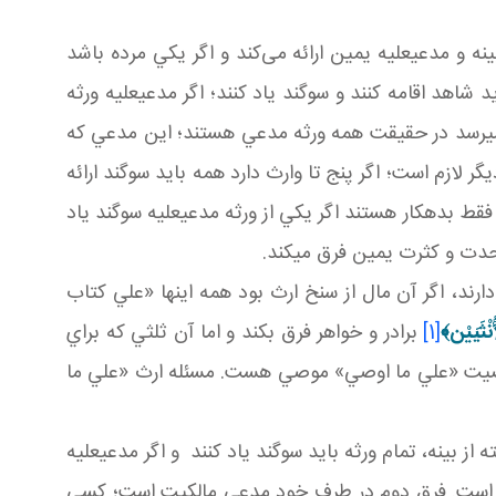
 و مدعي عليه يمين ارائه می‌کند و اگر يکي مرده باشد
هد اقامه کنند و سوگند ياد کنند؛ اگر مدعي عليه ورثه
 مي رسد در حقيقت همه ورثه مدعي هستند؛ اين مدعي که
لازم است؛ اگر پنج تا وارث دارد همه بايد سوگند ارائه
فقط بدهکار هستند اگر يکي از ورثه مدعي عليه سوگند ياد
وحدت و کثرت يمين فرق مي کند.
ند، اگر آن مال از سنخ ارث بود همه اينها «علي کتاب
نْثَيَيْن‏
﴾
[1]
برادر و خواهر فرق بکند و اما آن ثلثي که براي
ت «علي ما اوصي» موصي هست. مسئله ارث «علي ما
ينه، تمام ورثه بايد سوگند ياد کنند و اگر مدعي عليه
فين است. فرق دوم در طرف خود مدعي مالکيت است؛ کسي