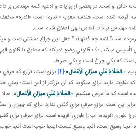
است خالق او است. در بعضي از روايات و ادعيه کلمه مهندس بر ذ
 گرفته شده است، هندسه معرّب «اندزه» است «اندزه» مخفف ان
کلمه مهندس بر ذات اقدس الهی اطلاق شده است.
موده است؟ ائمه چه گفته اند؟ عقل اين چراغ دستش است و مي گر
أسيس مي کند. يک قانوني وضع نمي کند که مطابق با قانون الهي ن
 است که يکي چراغ است و يکي صراط.
وييم:
«السَّلَامُ عَلَي مِيزَانِ الْأَعْمَال‏»
؛
[4]
ترازو است، ترازو که حرفي ب
م که تفاوت دارند ترازو مي گويد که آن بزرگ تر از اين است؛ يعني خدا 
ده است که ما عرض مي کنيم:
«السَّلَامُ عَلَي مِيزَانِ الْأَعْمَال‏»
. حالا 
ر اين است. ترازو حرفي براي گفتن ندارد. ترازو که چيزي را سنگي
 مدر را طوري آفريده، آب را طوري آفريده است. ترازو حرفي براي گ
است، آنجا وسيع است، آنجا وسيع نيست اينجا خوب است آنجا خوب