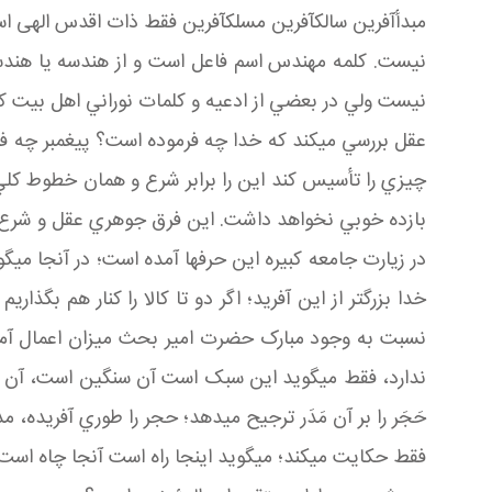
مبدأ آفرين سالک آفرين مسلک آفرين فقط ذات اقدس الهی 
نيست. کلمه مهندس اسم فاعل است و از هندسه يا هندسه
نيست ولي در بعضي از ادعيه و کلمات نوراني اهل بيت 
عقل بررسي مي کند که خدا چه فرموده است؟ پيغمبر چه فر
چيزي را تأسيس کند اين را برابر شرع و همان خطوط کلي ت
بازده خوبي نخواهد داشت. اين فرق جوهري عقل و شرع
در زيارت جامعه کبيره اين حرف ها آمده است؛ در آنجا مي گ
خدا بزرگتر از اين آفريد؛ اگر دو تا کالا را کنار هم بگذاري
نسبت به وجود مبارک حضرت امير بحث ميزان اعمال آم
ندارد، فقط مي گويد اين سبک است آن سنگين است، آن براب
حَجَر را بر آن مَدَر ترجيح مي دهد؛ حجر را طوري آفريده،
فقط حکايت مي کند؛ مي گويد اينجا راه است آنجا چاه 