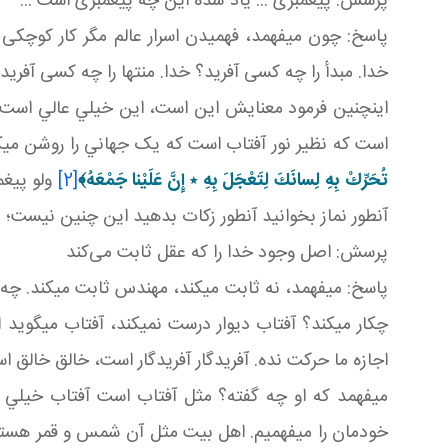
پرسش: پيغمبری ... ياد شده اين چه پيغمبری است ...
پاسخ: چون مي فهمد، فهميدن اسرار عالم مگر کار کوچکی 
خدا. مبدأ را چه کسی آفريد؟ خدا. منتها را چه کسی آفري
اينچنين فرمود معنايش اين است، اين خيلي عالي است، 
است که نظير نور آفتاب است که يک جهاني را روشن مي کن
تُحَرِّكْ بِهِ لِسانَكَ لِتَعْجَلَ بِهِ
٭
إِنَّ عَلَيْنا جَمْعَهُ
﴾
[2]
ولو پيغم
آن طور نماز بخوانيد آن طور زکات بدهيد اين چنين نيست؛ 
پرسش: اصل وجود خدا را که عقل ثابت می‌کند
پاسخ: مي فهمد، نه ثابت مي کند، مهندس ثابت مي کند. 
چکار مي کند؟ آفتاب ديوار درست نمي کند، آفتاب مي گويد
اجازه ما حرکت نده. آفريدگار آفريدگار است، خالق خالق ا
مي فهمد که او چه گفته؟ مثل آفتاب است آفتاب خيلي 
خودمان را مي فهميم. اهل بيت مثل آن شمس و قمر هستند ک