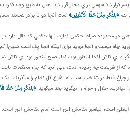
ر قرار داد سهمي براي دختر قرار داد، عقل به هيچ وجه قدرت ح
ا هم
﴿
لِلذَّكَرِ مِثْلُ حَظِّ الْأُنْثَيَيْن‏
﴾
است آنجا دو تا برادر هستند مساو
عني در محدوده صراط حکمی ندارد، تنها حکمي که عقل دارد در
رويد چاه نيست و آنجا نرويد براي اينکه آنجا چاه است همين! 
د بگويد اي کاش آنجا اين طور بود، نماز صبح اين طور بود اي کاش نم
 که از شريعت چه رسيده است، ولي آنجا که جزء محکمات باشد ک
راغ فقط در شناخت است، اما شرع کل نظام را مي آفريند، يک؛ احکا
ا مي آفريند حلال و حرام را مي گويد بعد مي گويد:
﴿
لِلذَّكَرِ مِثْلُ حَظِّ الْأُن
ی اين طور است، پيغمبر مقامش اين است امام مقامش اين است.