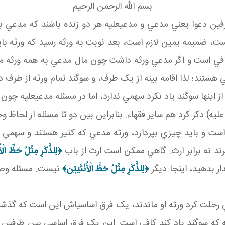
بسم الله الرحمن الرحيم
ين دعوا يعني مدعي و مدعي عليه هر دو زنده باشند که مدعي بينه
ميمه يمين لازم است، بعد نوبت به ورثه رسيد که ورثه بايد شا
د کافي است و اگر مدعي ورثه داشت چون مال مدعي به همه ورثه
ند؛ لذا اقامه بينه از يک طرف، و سوگند تمام ورثه از طرف ديگر 
اينها سوگند ياد نکرد سهمي ندارد، اما در مسئله مدعي عليه چون 
يه) ذکر کرد هم ساير فقهاء. بنابراين بين دو تا مسئله از لحاظ 
ت و بايد چيزي بپردازد، ورثه مدعي که کثير هستند و سهمي دار
ي برند نه برابر ارث. گاهي ممکن است ارث از باب
﴿
لِلذَّكَرِ مِثْلُ حَظِّ الْأُ
ر بدهيد، اينجا ديگر
﴿
لِلذَّكَرِ مِثْلُ حَظِّ الْأُنْثَيَيْن‏
﴾
نيست. مسئله وصي
ت کرد ورثه او ماندند، يک فرق اساسي اش اين است که گذشته از ب
ز ورثه که سوگند ياد کند کافي است. اين يک فرق اساسي بين طر