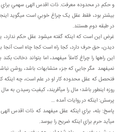
و حکم در محدوده معرفت. ذات اقدس الهی سهمي براي پس
بيشتر بود، فقط عقل يک چراغ خوبي است مي گويد اينج
در طبقه دوم هستند.
غرض اين است که اينکه گفته مي شود عقل حکم ندارد، ي
ديدن، حق حرف دارد، کجا راه است کجا چاه است آنجا ب
اين راه ها را چراغ کاملاً مي فهمد، اما بتواند دخالت بکن
نمي فهمد مگر جايي که جزء متشابهات باشد، روشن نباشد
فتحصل که عقل محدوده کار او در علم است، چه اينکه کار چ
روزه اين طور باشد؛ مال را مي آفريند، کيفيت رسيدن به مال ر
پرسش: اينکه در روايات آمده ...
پاسخ: بله، براي اينکه عقل مي فهمد که ذات اقدس اله
مي آيد حرم براي اينکه ضريح را ببوسد.