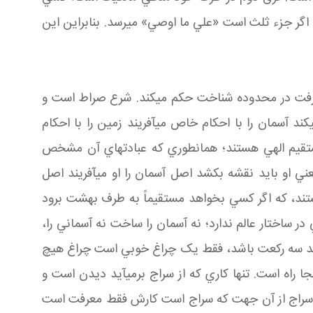
 اگر جزء ثلث است «علي ما اوصي» مي رسد. بنابراين اين
معرفت در محدوده شناخت حکم مي کند. شرع صراط است و
آسمان را با احکام خاص مي آفريند زمين را با احکام
ستقيم الهي هستند؛ همان طوري که عبادت هاي آن مشخص
ي او بايد نقشه بکشد اصل آسمان را او مي آفريند اصل
اه هستند، که اگر کسي بخواهد مستقيماً به طرف بهشت برود
در ساختار عالم ندارد؛ نه آسمان را ساخت نه آسماني را،
ب بايد سه رکعت باشد، فقط يک چراغ خوبي است چراغ هيچ
ا راه است. تنها کاري که از سراج برمي آيد ديدن است و
 آيد. سراج از آن جهت که سراج است کارش فقط معرفت است